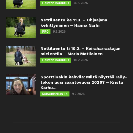
26.5.2026
Eläinten koulutus
Nettiluento ke 11.3. – Ohjaajana
kehittyminen – Hanna Närhi
9.3.2026
PRO
Nettiluento ti 10.2. – Koiraharrastajan
mielentila – Maria Matilainen
10.2.2026
Eläinten koulutus
SporttiRakin kahvila: Miltä näyttää rally-
tokon uusi sääntövuosi 2026? – Krista
Karhu...
9.2.2026
Koiraurheilun ilo