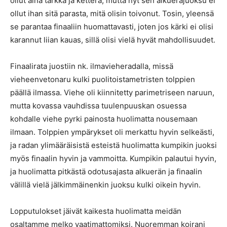
ollut aina tarkka ja ketterä, mutta nyt sen alkueräjuoksu ei
ollut ihan sitä parasta, mitä olisin toivonut. Tosin, yleensä
se parantaa finaaliin huomattavasti, joten jos kärki ei olisi
karannut liian kauas, sillä olisi vielä hyvät mahdollisuudet.
Finaalirata juostiin nk. ilmavieheradalla, missä
vieheenvetonaru kulki puolitoistametristen tolppien
päällä ilmassa. Viehe oli kiinnitetty parimetriseen naruun,
mutta kovassa vauhdissa tuulenpuuskan osuessa
kohdalle viehe pyrki painosta huolimatta nousemaan
ilmaan. Tolppien ympärykset oli merkattu hyvin selkeästi,
ja radan ylimääräisistä esteistä huolimatta kumpikin juoksi
myös finaalin hyvin ja vammoitta. Kumpikin palautui hyvin,
ja huolimatta pitkästä odotusajasta alkuerän ja finaalin
välillä vielä jälkimmäinenkin juoksu kulki oikein hyvin.
Lopputulokset jäivät kaikesta huolimatta meidän
osaltamme melko vaatimattomiksi. Nuoremman koirani