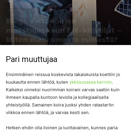
Vinttikoiraurheilu
Blogi: Vinttikoirien
maastojuoksun EM-kilpailut –
Miten meni omasta mielestä?
Kirjoittaja
Marjo Rantanen
-
15.8.2017
754
0
Pari muuttujaa
Ensimmäinen reissua koskevista takaiskuista koettiin jo
kuukautta ennen lähtöä, kuten
ykkösosassa kerroin
.
Kaikeksi onneksi nuorimman koirani varvas saatiin kuin
ihmeen kaupalla kuntoon levolla ja kollegiaalisella
yhteistyöllä. Samainen koira juoksi yhden ratastartin
viikkoa ennen lähtöä, ja varvas kesti sen.
Hetken ehdin olla iloinen ja luottavainen, kunnes paria