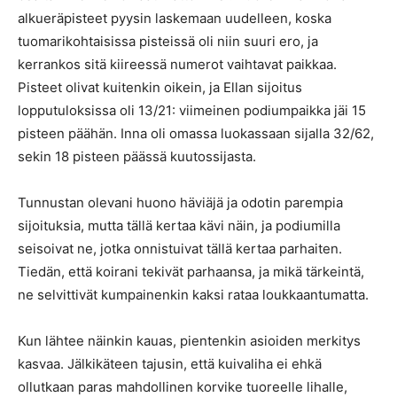
alkueräpisteet pyysin laskemaan uudelleen, koska
tuomarikohtaisissa pisteissä oli niin suuri ero, ja
kerrankos sitä kiireessä numerot vaihtavat paikkaa.
Pisteet olivat kuitenkin oikein, ja Ellan sijoitus
lopputuloksissa oli 13/21: viimeinen podiumpaikka jäi 15
pisteen päähän. Inna oli omassa luokassaan sijalla 32/62,
sekin 18 pisteen päässä kuutossijasta.
Tunnustan olevani huono häviäjä ja odotin parempia
sijoituksia, mutta tällä kertaa kävi näin, ja podiumilla
seisoivat ne, jotka onnistuivat tällä kertaa parhaiten.
Tiedän, että koirani tekivät parhaansa, ja mikä tärkeintä,
ne selvittivät kumpainenkin kaksi rataa loukkaantumatta.
Kun lähtee näinkin kauas, pientenkin asioiden merkitys
kasvaa. Jälkikäteen tajusin, että kuivaliha ei ehkä
ollutkaan paras mahdollinen korvike tuoreelle lihalle,