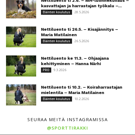
Nettiluento ti 2.6. – MH-luonnekuvaus –
kasvattajan ja harrastajan työkalu –...
28.5.2026
Eläinten koulutus
Nettiluento ti 26.5. – Kisajännitys –
Maria Matilainen
26.5.2026
Eläinten koulutus
Nettiluento ke 11.3. – Ohjaajana
kehittyminen – Hanna Närhi
9.3.2026
PRO
Nettiluento ti 10.2. – Koiraharrastajan
mielentila – Maria Matilainen
10.2.2026
Eläinten koulutus
SEURAA MEITÄ INSTAGRAMISSA
@SPORTTIRAKKI