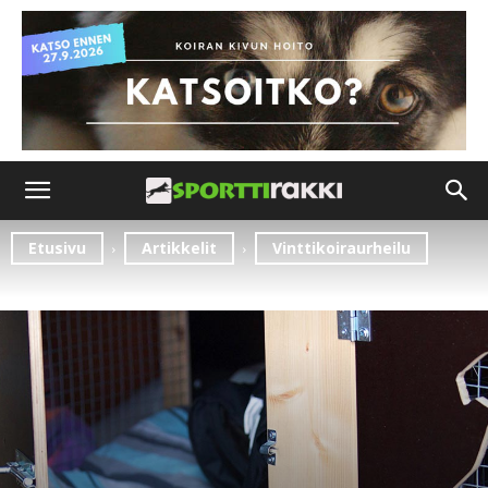
Etusivu
Artikkelit
Vinttikoiraurheilu