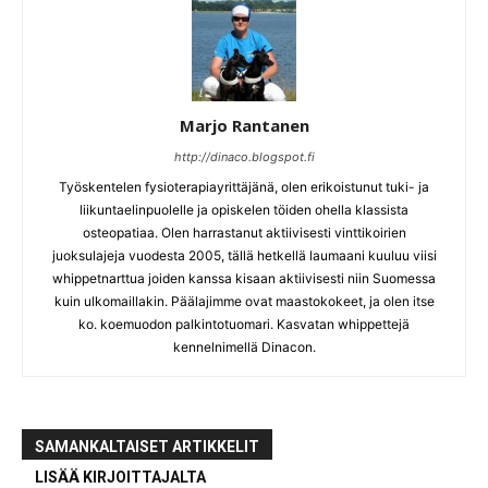
Marjo Rantanen
http://dinaco.blogspot.fi
Työskentelen fysioterapiayrittäjänä, olen erikoistunut tuki- ja
liikuntaelinpuolelle ja opiskelen töiden ohella klassista
osteopatiaa. Olen harrastanut aktiivisesti vinttikoirien
juoksulajeja vuodesta 2005, tällä hetkellä laumaani kuuluu viisi
whippetnarttua joiden kanssa kisaan aktiivisesti niin Suomessa
kuin ulkomaillakin. Päälajimme ovat maastokokeet, ja olen itse
ko. koemuodon palkintotuomari. Kasvatan whippettejä
kennelnimellä Dinacon.
SAMANKALTAISET ARTIKKELIT
LISÄÄ KIRJOITTAJALTA