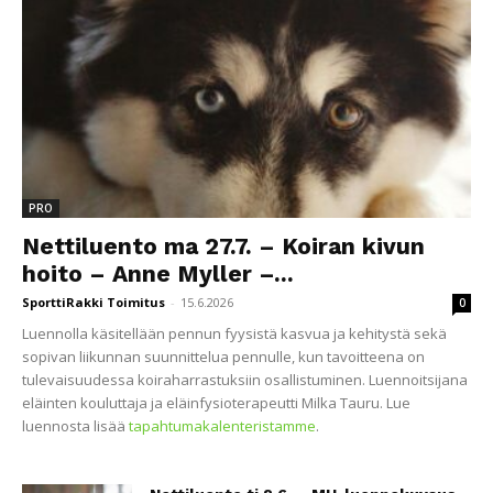
PRO
Nettiluento ma 27.7. – Koiran kivun
hoito – Anne Myller –...
SporttiRakki Toimitus
-
15.6.2026
0
Luennolla käsitellään pennun fyysistä kasvua ja kehitystä sekä
sopivan liikunnan suunnittelua pennulle, kun tavoitteena on
tulevaisuudessa koiraharrastuksiin osallistuminen. Luennoitsijana
eläinten kouluttaja ja eläinfysioterapeutti Milka Tauru. Lue
luennosta lisää
tapahtumakalenteristamme
.