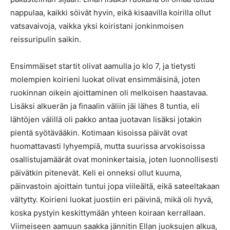
nappulaa, kaikki söivät hyvin, eikä kisaavilla koirilla ollut
vatsavaivoja, vaikka yksi koiristani jonkinmoisen
reissuripulin saikin.
Ensimmäiset startit olivat aamulla jo klo 7, ja tietysti
molempien koirieni luokat olivat ensimmäisinä, joten
ruokinnan oikein ajoittaminen oli melkoisen haastavaa.
Lisäksi alkuerän ja finaalin väliin jäi lähes 8 tuntia, eli
lähtöjen välillä oli pakko antaa juotavan lisäksi jotakin
pientä syötävääkin. Kotimaan kisoissa päivät ovat
huomattavasti lyhyempiä, mutta suurissa arvokisoissa
osallistujamäärät ovat moninkertaisia, joten luonnollisesti
päivätkin pitenevät. Keli ei onneksi ollut kuuma,
päinvastoin ajoittain tuntui jopa viileältä, eikä sateeltakaan
vältytty. Koirieni luokat juostiin eri päivinä, mikä oli hyvä,
koska pystyin keskittymään yhteen koiraan kerrallaan.
Viimeiseen aamuun saakka jännitin Ellan juoksujen alkua,