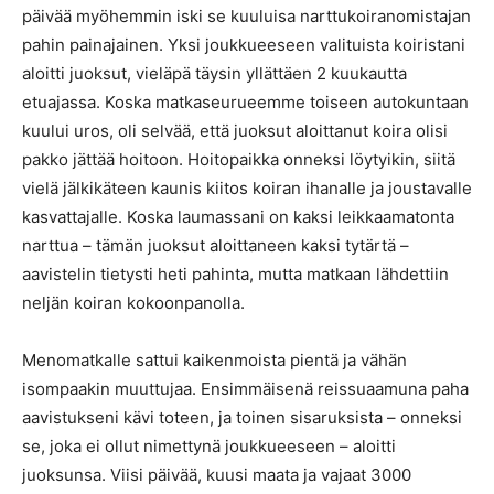
päivää myöhemmin iski se kuuluisa narttukoiranomistajan
pahin painajainen. Yksi joukkueeseen valituista koiristani
aloitti juoksut, vieläpä täysin yllättäen 2 kuukautta
etuajassa. Koska matkaseurueemme toiseen autokuntaan
kuului uros, oli selvää, että juoksut aloittanut koira olisi
pakko jättää hoitoon. Hoitopaikka onneksi löytyikin, siitä
vielä jälkikäteen kaunis kiitos koiran ihanalle ja joustavalle
kasvattajalle. Koska laumassani on kaksi leikkaamatonta
narttua – tämän juoksut aloittaneen kaksi tytärtä –
aavistelin tietysti heti pahinta, mutta matkaan lähdettiin
neljän koiran kokoonpanolla.
Menomatkalle sattui kaikenmoista pientä ja vähän
isompaakin muuttujaa. Ensimmäisenä reissuaamuna paha
aavistukseni kävi toteen, ja toinen sisaruksista – onneksi
se, joka ei ollut nimettynä joukkueeseen – aloitti
juoksunsa. Viisi päivää, kuusi maata ja vajaat 3000