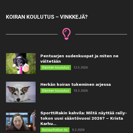
KOIRAN KOULUTUS – VINKKEJÄ?
Pentuarjen sudenkuopat ja miten ne
vältetään
12.5.2026
Eläinten koulutus
Herkän koiran tukeminen arjessa
18.3.2026
Eläinten koulutus
SporttiRakin kahvila: Miltä näyttää rally-
tokon uusi sääntövuosi 2026? – Krista
Karhu...
9.2.2026
Koiraurheilun ilo