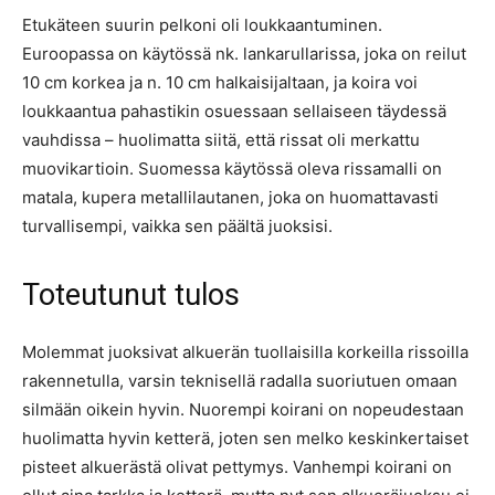
Etukäteen suurin pelkoni oli loukkaantuminen.
Euroopassa on käytössä nk. lankarullarissa, joka on reilut
10 cm korkea ja n. 10 cm halkaisijaltaan, ja koira voi
loukkaantua pahastikin osuessaan sellaiseen täydessä
vauhdissa – huolimatta siitä, että rissat oli merkattu
muovikartioin. Suomessa käytössä oleva rissamalli on
matala, kupera metallilautanen, joka on huomattavasti
turvallisempi, vaikka sen päältä juoksisi.
Toteutunut tulos
Molemmat juoksivat alkuerän tuollaisilla korkeilla rissoilla
rakennetulla, varsin teknisellä radalla suoriutuen omaan
silmään oikein hyvin. Nuorempi koirani on nopeudestaan
huolimatta hyvin ketterä, joten sen melko keskinkertaiset
pisteet alkuerästä olivat pettymys. Vanhempi koirani on