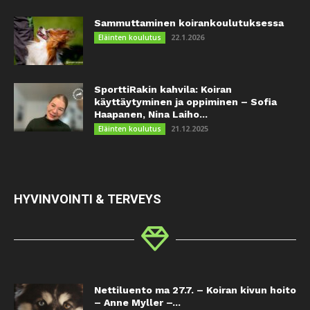
Sammuttaminen koirankoulutuksessa
22.1.2026
Eläinten koulutus
SporttiRakin kahvila: Koiran
käyttäytyminen ja oppiminen – Sofia
Haapanen, Nina Laiho...
21.12.2025
Eläinten koulutus
HYVINVOINTI & TERVEYS
Nettiluento ma 27.7. – Koiran kivun hoito
– Anne Myller –...