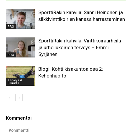
SporttiRakin kahvila: Sanni Heinonen ja
silkkivinttikoirien kanssa harrastaminen
PRO
SporttiRakin kahvila: Vinttikoiraurheilu
ja urheilukoirien terveys – Emmi
Syrjänen
PRO
Blogi: Kohti kisakuntoa osa 2:
Kehonhuolto
Terveys &
liikunta
Kommentoi