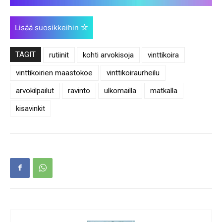
Lisää suosikkeihin
TAGIT
rutiinit
kohti arvokisoja
vinttikoira
vinttikoirien maastokoe
vinttikoiraurheilu
arvokilpailut
ravinto
ulkomailla
matkalla
kisavinkit