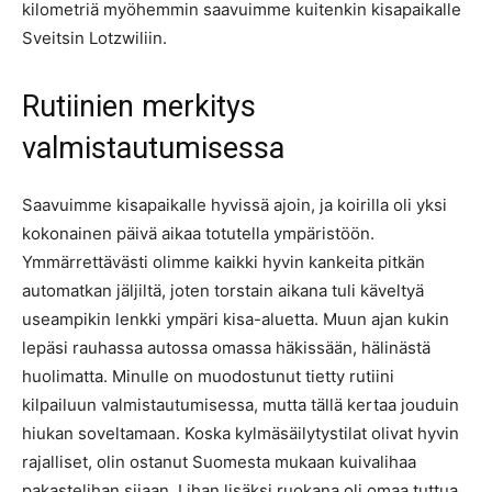
kilometriä myöhemmin saavuimme kuitenkin kisapaikalle
Sveitsin Lotzwiliin.
Rutiinien merkitys
valmistautumisessa
Saavuimme kisapaikalle hyvissä ajoin, ja koirilla oli yksi
kokonainen päivä aikaa totutella ympäristöön.
Ymmärrettävästi olimme kaikki hyvin kankeita pitkän
automatkan jäljiltä, joten torstain aikana tuli käveltyä
useampikin lenkki ympäri kisa-aluetta. Muun ajan kukin
lepäsi rauhassa autossa omassa häkissään, hälinästä
huolimatta. Minulle on muodostunut tietty rutiini
kilpailuun valmistautumisessa, mutta tällä kertaa jouduin
hiukan soveltamaan. Koska kylmäsäilytystilat olivat hyvin
rajalliset, olin ostanut Suomesta mukaan kuivalihaa
pakastelihan sijaan. Lihan lisäksi ruokana oli omaa tuttua