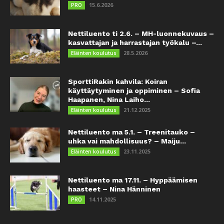
15.6.2026
PRO
Nettiluento ti 2.6. – MH-luonnekuvaus –
kasvattajan ja harrastajan työkalu –...
28.5.2026
Eläinten koulutus
SporttiRakin kahvila: Koiran
käyttäytyminen ja oppiminen – Sofia
Haapanen, Nina Laiho...
21.12.2025
Eläinten koulutus
Nettiluento ma 5.1. – Treenitauko –
uhka vai mahdollisuus? – Maiju...
23.11.2025
Eläinten koulutus
Nettiluento ma 17.11. – Hyppäämisen
haasteet – Nina Hänninen
14.11.2025
PRO