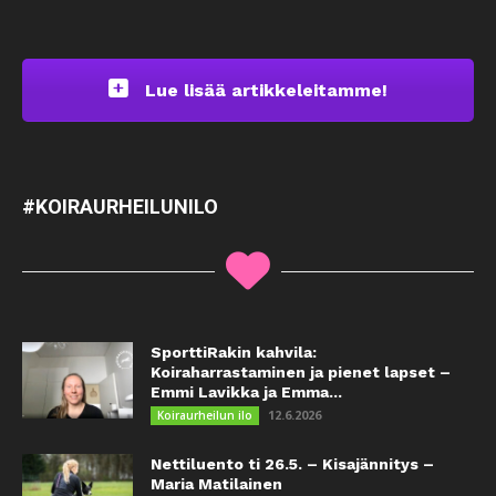
Lue lisää artikkeleitamme!
#KOIRAURHEILUNILO
SporttiRakin kahvila:
Koiraharrastaminen ja pienet lapset –
Emmi Lavikka ja Emma...
12.6.2026
Koiraurheilun ilo
Nettiluento ti 26.5. – Kisajännitys –
Maria Matilainen