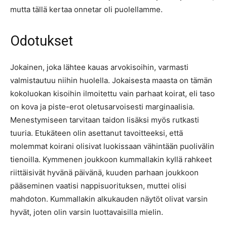
mutta tällä kertaa onnetar oli puolellamme.
Odotukset
Jokainen, joka lähtee kauas arvokisoihin, varmasti
valmistautuu niihin huolella. Jokaisesta maasta on tämän
kokoluokan kisoihin ilmoitettu vain parhaat koirat, eli taso
on kova ja piste-erot oletusarvoisesti marginaalisia.
Menestymiseen tarvitaan taidon lisäksi myös rutkasti
tuuria. Etukäteen olin asettanut tavoitteeksi, että
molemmat koirani olisivat luokissaan vähintään puolivälin
tienoilla. Kymmenen joukkoon kummallakin kyllä rahkeet
riittäisivät hyvänä päivänä, kuuden parhaan joukkoon
pääseminen vaatisi nappisuorituksen, muttei olisi
mahdoton. Kummallakin alkukauden näytöt olivat varsin
hyvät, joten olin varsin luottavaisilla mielin.