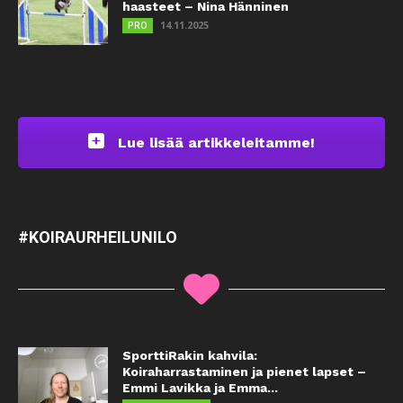
haasteet – Nina Hänninen
14.11.2025
PRO
Lue lisää artikkeleitamme!
#KOIRAURHEILUNILO
SporttiRakin kahvila:
Koiraharrastaminen ja pienet lapset –
Emmi Lavikka ja Emma...