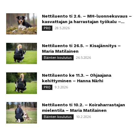
Nettiluento ti 2.6. – MH-luonnekuvaus –
kasvattajan ja harrastajan työkalu –...
28.5.2026
PRO
Nettiluento ti 26.5. – Kisajännitys –
Maria Matilainen
26.5.2026
Eläinten koulutus
Nettiluento ke 11.3. – Ohjaajana
kehittyminen – Hanna Närhi
9.3.2026
PRO
Nettiluento ti 10.2. – Koiraharrastajan
mielentila – Maria Matilainen
10.2.2026
Eläinten koulutus