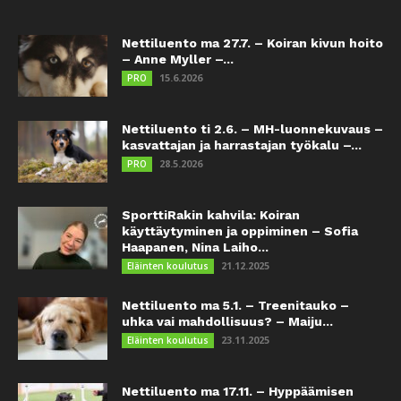
Nettiluento ma 27.7. – Koiran kivun hoito
– Anne Myller –...
15.6.2026
PRO
Nettiluento ti 2.6. – MH-luonnekuvaus –
kasvattajan ja harrastajan työkalu –...
28.5.2026
PRO
SporttiRakin kahvila: Koiran
käyttäytyminen ja oppiminen – Sofia
Haapanen, Nina Laiho...
21.12.2025
Eläinten koulutus
Nettiluento ma 5.1. – Treenitauko –
uhka vai mahdollisuus? – Maiju...
23.11.2025
Eläinten koulutus
Nettiluento ma 17.11. – Hyppäämisen