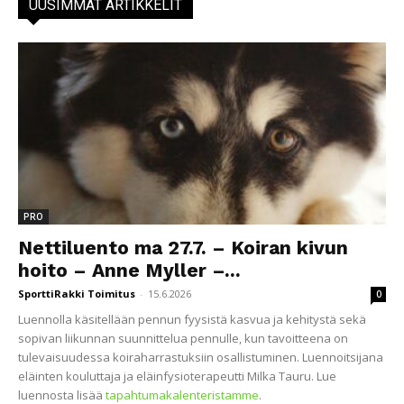
UUSIMMAT ARTIKKELIT
PRO
Nettiluento ma 27.7. – Koiran kivun
hoito – Anne Myller –...
SporttiRakki Toimitus
-
15.6.2026
0
Luennolla käsitellään pennun fyysistä kasvua ja kehitystä sekä
sopivan liikunnan suunnittelua pennulle, kun tavoitteena on
tulevaisuudessa koiraharrastuksiin osallistuminen. Luennoitsijana
eläinten kouluttaja ja eläinfysioterapeutti Milka Tauru. Lue
luennosta lisää
tapahtumakalenteristamme
.