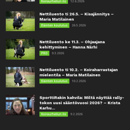
12.6.2026
Koiraurheilun ilo
Nettiluento ti 26.5. – Kisajännitys –
Maria Matilainen
26.5.2026
Eläinten koulutus
Nettiluento ke 11.3. – Ohjaajana
kehittyminen – Hanna Närhi
9.3.2026
PRO
Nettiluento ti 10.2. – Koiraharrastajan
mielentila – Maria Matilainen
10.2.2026
Eläinten koulutus
SporttiRakin kahvila: Miltä näyttää rally-
tokon uusi sääntövuosi 2026? – Krista
Karhu...
9.2.2026
Koiraurheilun ilo