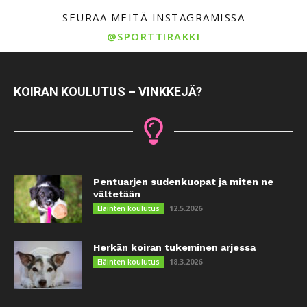
SEURAA MEITÄ INSTAGRAMISSA
@SPORTTIRAKKI
KOIRAN KOULUTUS – VINKKEJÄ?
Pentuarjen sudenkuopat ja miten ne
vältetään
12.5.2026
Eläinten koulutus
Herkän koiran tukeminen arjessa
18.3.2026
Eläinten koulutus