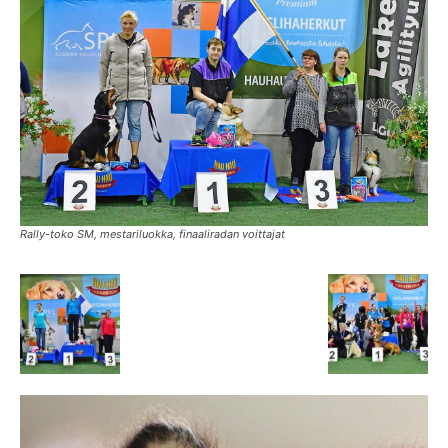
Rally-toko SM, mestariluokka, finaaliradan voittajat