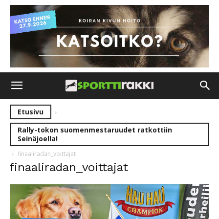
Etusivu
Rally-tokon suomenmestaruudet ratkottiin
Seinäjoella!
finaaliradan_voittajat
finaaliradan_voittajat