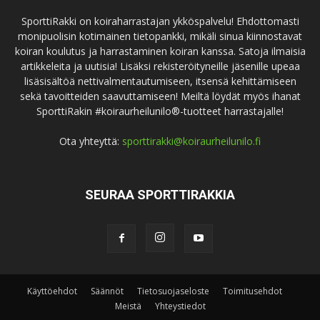
SporttiRakki on koiraharrastajan ykköspalvelu! Ehdottomasti
monipuolisin kotimainen tietopankki, mikäli sinua kiinnostavat
koiran koulutus ja harrastaminen koiran kanssa. Satoja ilmaisia
artikkeleita ja uutisia! Lisäksi rekisteröityneille jäsenille upeaa
lisäsisältöä nettivalmentautumiseen, itsensä kehittämiseen
sekä tavoitteiden saavuttamiseen! Meiltä löydät myös ihanat
SporttiRakin #koiraurheilunilo®-tuotteet harrastajalle!
Ota yhteyttä:
sporttirakki@koiraurheilunilo.fi
SEURAA SPORTTIRAKKIA
Käyttöehdot
Säännöt
Tietosuojaseloste
Toimitusehdot
Meistä
Yhteystiedot