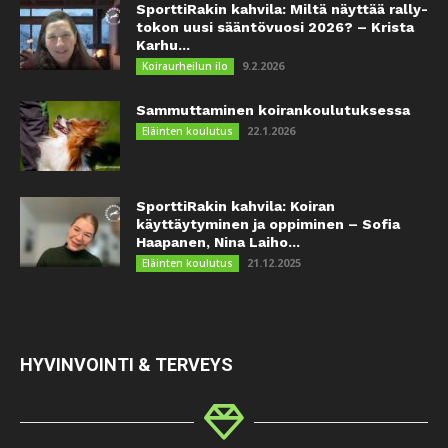
SporttiRakin kahvila: Miltä näyttää rally-
tokon uusi sääntövuosi 2026? – Krista
Karhu...
9.2.2026
Koiraurheilun ilo
Sammuttaminen koirankoulutuksessa
22.1.2026
Eläinten koulutus
SporttiRakin kahvila: Koiran
käyttäytyminen ja oppiminen – Sofia
Haapanen, Nina Laiho...
21.12.2025
Eläinten koulutus
HYVINVOINTI & TERVEYS