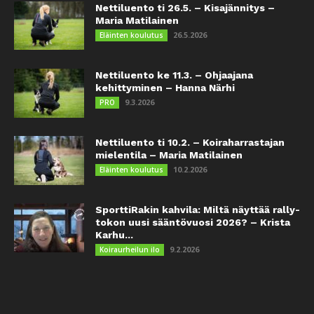
Nettiluento ti 26.5. – Kisajännitys –
Maria Matilainen
26.5.2026
Eläinten koulutus
Nettiluento ke 11.3. – Ohjaajana
kehittyminen – Hanna Närhi
9.3.2026
PRO
Nettiluento ti 10.2. – Koiraharrastajan
mielentila – Maria Matilainen
10.2.2026
Eläinten koulutus
SporttiRakin kahvila: Miltä näyttää rally-
tokon uusi sääntövuosi 2026? – Krista
Karhu...
9.2.2026
Koiraurheilun ilo