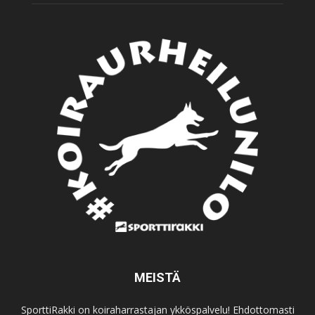
MEISTÄ
SporttiRakki on koiraharrastajan ykköspalvelu! Ehdottomasti