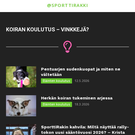
@SPORTTIRAKKI
KOIRAN KOULUTUS – VINKKEJÄ?
Pentuarjen sudenkuopat ja miten ne
vältetään
12.5.2026
Eläinten koulutus
Herkän koiran tukeminen arjessa
18.3.2026
Eläinten koulutus
SporttiRakin kahvila: Miltä näyttää rally-
tokon uusi sääntövuosi 2026? – Krista