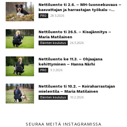
Nettiluento ti 2.6. – MH-luonnekuvaus –
kasvattajan ja harrastajan työkalu –...
28.5.2026
PRO
Nettiluento ti 26.5. – Kisajännitys –
Maria Matilainen
26.5.2026
Eläinten koulutus
Nettiluento ke 11.3. – Ohjaajana
kehittyminen – Hanna Närhi
9.3.2026
PRO
Nettiluento ti 10.2. – Koiraharrastajan
mielentila – Maria Matilainen
10.2.2026
Eläinten koulutus
SEURAA MEITÄ INSTAGRAMISSA