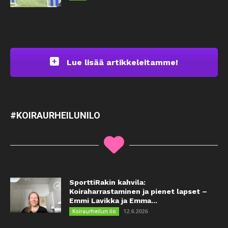
Lue lisää artikkeleitamme!
#KOIRAURHEILUNILO
SporttiRakin kahvila:
Koiraharrastaminen ja pienet lapset –
Emmi Lavikka ja Emma...
12.6.2026
Koiraurheilun ilo