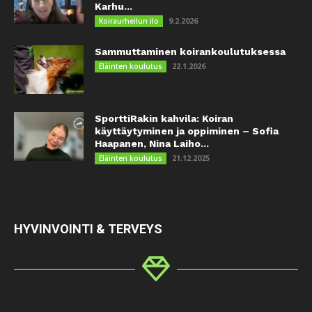
Karhu...
9.2.2026
Koiraurheilun ilo
Sammuttaminen koirankoulutuksessa
22.1.2026
Eläinten koulutus
SporttiRakin kahvila: Koiran
käyttäytyminen ja oppiminen – Sofia
Haapanen, Nina Laiho...
21.12.2025
Eläinten koulutus
HYVINVOINTI & TERVEYS