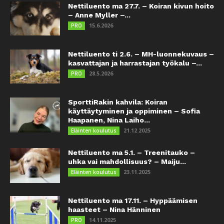
Nettiluento ma 27.7. – Koiran kivun hoito
– Anne Myller –...
15.6.2026
PRO
Nettiluento ti 2.6. – MH-luonnekuvaus –
kasvattajan ja harrastajan työkalu –...
28.5.2026
PRO
SporttiRakin kahvila: Koiran
käyttäytyminen ja oppiminen – Sofia
Haapanen, Nina Laiho...
21.12.2025
Eläinten koulutus
Nettiluento ma 5.1. – Treenitauko –
uhka vai mahdollisuus? – Maiju...
23.11.2025
Eläinten koulutus
Nettiluento ma 17.11. – Hyppäämisen
haasteet – Nina Hänninen
14.11.2025
PRO