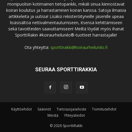
monipuolisin kotimainen tietopankki, mikäli sinua kiinnostavat
koiran koulutus ja harrastaminen koiran kanssa. Satoja ilmaisia
artikkeleita ja uutisia! Lisäksi rekisteröityneille jäsenille upeaa
lisäsisältöä nettivalmentautumiseen, itsensä kehittämiseen
sekä tavoitteiden saavuttamiseen! Meiltä löydät myös ihanat
SporttiRakin #koiraurheilunilo®-tuotteet harrastajalle!
Ota yhteyttä:
sporttirakki@koiraurheilunilo.fi
SEURAA SPORTTIRAKKIA
Käyttöehdot
Säännöt
Tietosuojaseloste
Toimitusehdot
Meistä
Yhteystiedot
© 2026 SporttiRakki