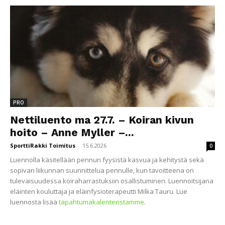
PRO
Nettiluento ma 27.7. – Koiran kivun
hoito – Anne Myller –...
SporttiRakki Toimitus
-
15.6.2026
0
Luennolla käsitellään pennun fyysistä kasvua ja kehitystä sekä
sopivan liikunnan suunnittelua pennulle, kun tavoitteena on
tulevaisuudessa koiraharrastuksiin osallistuminen. Luennoitsijana
eläinten kouluttaja ja eläinfysioterapeutti Milka Tauru. Lue
luennosta lisää
tapahtumakalenteristamme
.