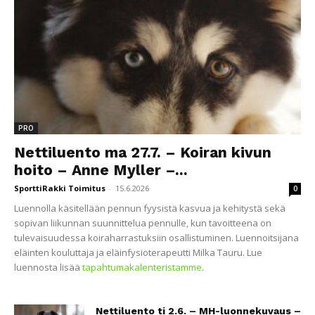
PRO
Nettiluento ma 27.7. – Koiran kivun
hoito – Anne Myller –...
SporttiRakki Toimitus
-
15.6.2026
0
Luennolla käsitellään pennun fyysistä kasvua ja kehitystä sekä
sopivan liikunnan suunnittelua pennulle, kun tavoitteena on
tulevaisuudessa koiraharrastuksiin osallistuminen. Luennoitsijana
eläinten kouluttaja ja eläinfysioterapeutti Milka Tauru. Lue
luennosta lisää
tapahtumakalenteristamme
.
Nettiluento ti 2.6. – MH-luonnekuvaus –