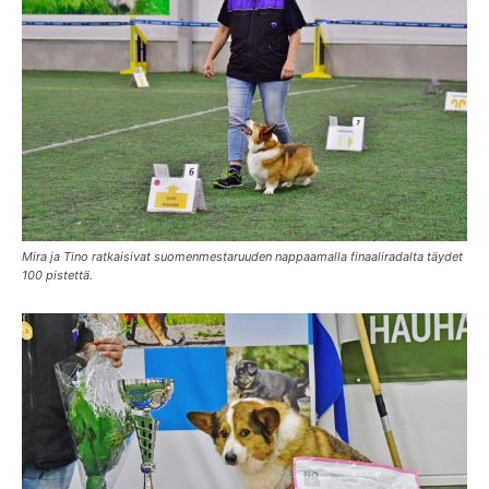
Mira ja Tino ratkaisivat suomenmestaruuden nappaamalla finaaliradalta täydet
100 pistettä.