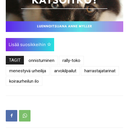
Lisää suosikkeihin
TAGIT
onnistuminen
rally-toko
menestyvä urheilija
arvokilpailut
harrastajatarinat
koiraurheilun ilo