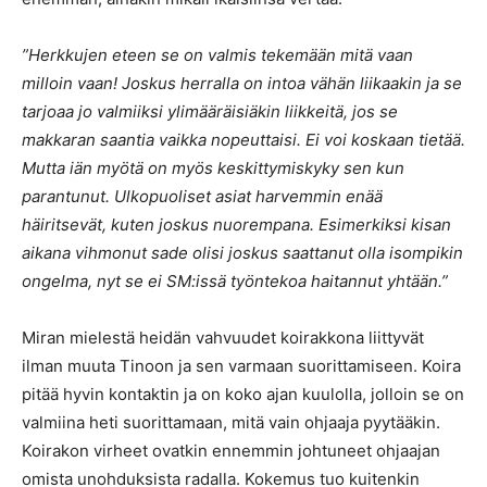
”Herkkujen eteen se on valmis tekemään mitä vaan
milloin vaan! Joskus herralla on intoa vähän liikaakin ja se
tarjoaa jo valmiiksi ylimääräisiäkin liikkeitä, jos se
makkaran saantia vaikka nopeuttaisi. Ei voi koskaan tietää.
Mutta iän myötä on myös keskittymiskyky sen kun
parantunut. Ulkopuoliset asiat harvemmin enää
häiritsevät, kuten joskus nuorempana. Esimerkiksi kisan
aikana vihmonut sade olisi joskus saattanut olla isompikin
ongelma, nyt se ei SM:issä työntekoa haitannut yhtään.”
Miran mielestä heidän vahvuudet koirakkona liittyvät
ilman muuta Tinoon ja sen varmaan suorittamiseen. Koira
pitää hyvin kontaktin ja on koko ajan kuulolla, jolloin se on
valmiina heti suorittamaan, mitä vain ohjaaja pyytääkin.
Koirakon virheet ovatkin ennemmin johtuneet ohjaajan
omista unohduksista radalla. Kokemus tuo kuitenkin