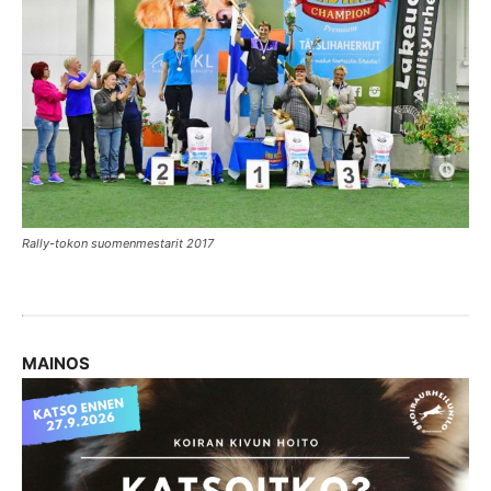
Rally-tokon suomenmestari
t
2017
MAINOS