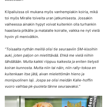
Kilpailuissa oli mukana myös vanhempiakin koiria, mikä
toi myös Miralle toiveita uran jatkumisesta. Jossakin
vaiheessa ainakin hypyt voivat kuitenkin olla turhankin
haastavia pitkälle ja matalalle koiralle, vaikka ne nyt vielä
hyvin yli menivätkin.
”Toisaalta nythän meillä olisi tie seuraaviin SM-kisoihin
auki, joten paljon on mietittävää. Ehkä me vielä niihin
tähdätään. Mutta kaikki riippuu kaikesta ja eniten tietysti
koiran kunnosta. Mutta niin tai näin, niin rally-tokoa en
kuitenkaan itse jätä, aivan mielettömän hieno ja
monipuolinen laji. Jospa se olisi meidän Kalle-hoffin
vuoro vaihtaa pk-puoleta tänne seuraavaksi.”