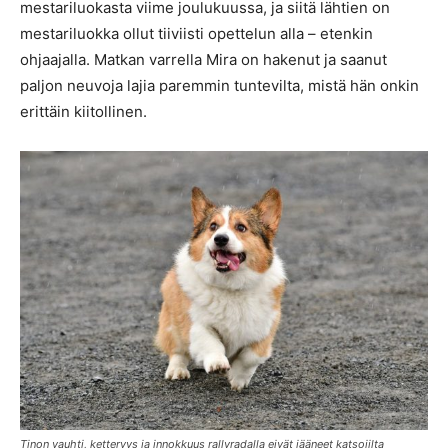
mestariluokasta viime joulukuussa, ja siitä lähtien on
mestariluokka ollut tiiviisti opettelun alla – etenkin
ohjaajalla. Matkan varrella Mira on hakenut ja saanut
paljon neuvoja lajia paremmin tuntevilta, mistä hän onkin
erittäin kiitollinen.
Tinon vauhti, ketteryys ja innokkuus rallyradalla eivät jääneet katsojilta