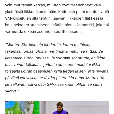
vain muutaman kerran, muuten ovat treenanneet vain
yksittäisiä liikkeitä omin päin. Kuitenkin pieni muutos vielä
SM-kilpailujen alla tehtiin: jäävien liikkeiden (liikkeestä
istu, seiso) erottamiseen lisättiin pieni käsimerkki, joka toi
varmuutta oikean asennon suorittamiseen.
”Muuten SM-kisoihin lähdettiin, kuten muihinkin,
tekemään omaa tulosta miettimättä, mihin se riittää. Se
katsotaan sitten lopussa. Ja suoraan sanottuna, en ikinä
olisi voinut tälläistä sijoitusta edes unelmoida! Vaikka
toisaalta koiran osaamisen kyllä tiedän ja sen, että hyvänä
päivänä voi vaikka ne täydet pisteetkin ottaa. Mutta että
se sellainen päivä osui SM-kisaan, niin olihan se suuri
yllätys.”