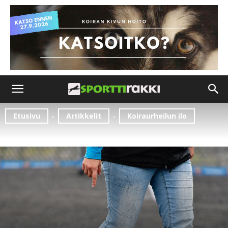
Etusivu
Artikkelit
Koiraurheilun ilo