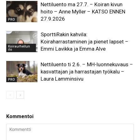
Nettiluento ma 27.7. – Koiran kivun
hoito – Anne Myller – KATSO ENNEN
27.9.2026
PRO
SporttiRakin kahvila:
Koiraharrastaminen ja pienet lapset –
Koiraurheilun
Emmi Lavikka ja Emma Alve
ilo
Nettiluento ti 2.6. – MH-luonnekuvaus –
kasvattajan ja harrastajan työkalu –
Laura Lamminsivu
PRO
Kommentoi