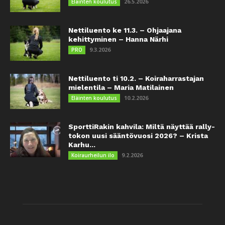
26.5.2026
Eläinten koulutus
Nettiluento ke 11.3. – Ohjaajana
kehittyminen – Hanna Närhi
9.3.2026
PRO
Nettiluento ti 10.2. – Koiraharrastajan
mielentila – Maria Matilainen
10.2.2026
Eläinten koulutus
SporttiRakin kahvila: Miltä näyttää rally-
tokon uusi sääntövuosi 2026? – Krista
Karhu...
9.2.2026
Koiraurheilun ilo