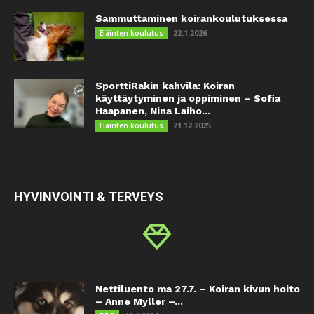
Sammuttaminen koirankoulutuksessa
22.1.2026
Eläinten koulutus
SporttiRakin kahvila: Koiran
käyttäytyminen ja oppiminen – Sofia
Haapanen, Nina Laiho...
21.12.2025
Eläinten koulutus
HYVINVOINTI & TERVEYS
Nettiluento ma 27.7. – Koiran kivun hoito
– Anne Myller –...