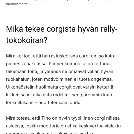
huomaamatta.
Mikä tekee corgista hyvän rally-
tokokoiran?
Mira kertoo, että harrastuskoirana corgi on iso koira
pienessä paketissa. Paimenkoirana se on tottunut
tekemään töitä, ja yleensä ne omaavat vallan hyvän
ruokahalun, joten motivoiminen ei tuota ongelmaa.
Ulkonäöstään huolimatta corgit ovat varsin ketteriä
liikkeissään, eikä niitä radalla – sen paremmin kuin
lenkeilläkään – odottelemaan joudu.
Mira toteaa, että Tino on hyvin tyypillinen corgi näissä
asioissa, joskin moottoria on ehkä keskivertoa vieläkin
enemmän, ainakin mikäli ikäisiinsä vertaa.