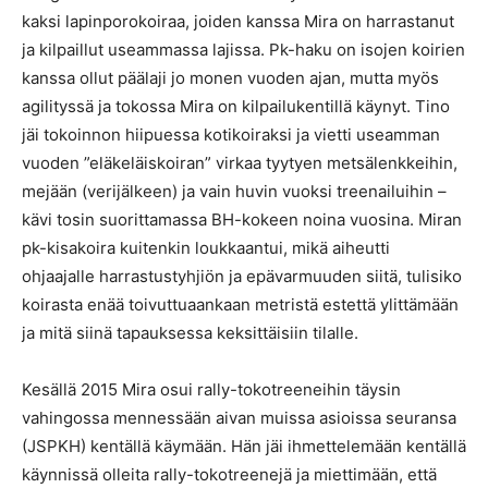
kaksi lapinporokoiraa, joiden kanssa Mira on harrastanut
ja kilpaillut useammassa lajissa. Pk-haku on isojen koirien
kanssa ollut päälaji jo monen vuoden ajan, mutta myös
agilityssä ja tokossa Mira on kilpailukentillä käynyt. Tino
jäi tokoinnon hiipuessa kotikoiraksi ja vietti useamman
vuoden ”eläkeläiskoiran” virkaa tyytyen metsälenkkeihin,
mejään (verijälkeen) ja vain huvin vuoksi treenailuihin –
kävi tosin suorittamassa BH-kokeen noina vuosina. Miran
pk-kisakoira kuitenkin loukkaantui, mikä aiheutti
ohjaajalle harrastustyhjiön ja epävarmuuden siitä, tulisiko
koirasta enää toivuttuaankaan metristä estettä ylittämään
ja mitä siinä tapauksessa keksittäisiin tilalle.
Kesällä 2015 Mira osui rally-tokotreeneihin täysin
vahingossa mennessään aivan muissa asioissa seuransa
(JSPKH) kentällä käymään. Hän jäi ihmettelemään kentällä
käynnissä olleita rally-tokotreenejä ja miettimään, että