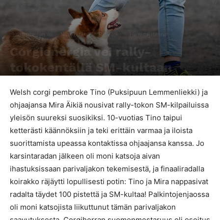
Koiraurheilun ilo
Nuuski tämä
Rally-toko
Harrastajatarinat
Corgienergia vei rally-
tokokentällä SM-kultaan
Kirjoittaja
SporttiRakki Toimitus
-
23.8.2017
2325
0
Welsh corgi pembroke Tino (Puksipuun Lemmenliekki) ja
ohjaajansa Mira Äikiä nousivat rally-tokon SM-kilpailuissa
yleisön suureksi suosikiksi. 10-vuotias Tino taipui
ketterästi käännöksiin ja teki erittäin varmaa ja iloista
suorittamista upeassa kontaktissa ohjaajansa kanssa. Jo
karsintaradan jälkeen oli moni katsoja aivan
ihastuksissaan parivaljakon tekemisestä, ja finaaliradalla
koirakko räjäytti lopullisesti potin: Tino ja Mira nappasivat
radalta täydet 100 pistettä ja SM-kultaa! Palkintojenjaossa
oli moni katsojista liikuttunut tämän parivaljakon
saavutuksesta. Corgiherran suomenmestaruus oli osoitus