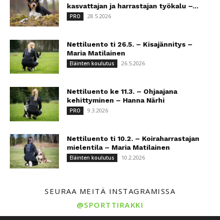
kasvattajan ja harrastajan työkalu –...
28.5.2026
PRO
Nettiluento ti 26.5. – Kisajännitys –
Maria Matilainen
26.5.2026
Eläinten koulutus
Nettiluento ke 11.3. – Ohjaajana
kehittyminen – Hanna Närhi
9.3.2026
PRO
Nettiluento ti 10.2. – Koiraharrastajan
mielentila – Maria Matilainen
10.2.2026
Eläinten koulutus
SEURAA MEITÄ INSTAGRAMISSA
@SPORTTIRAKKI