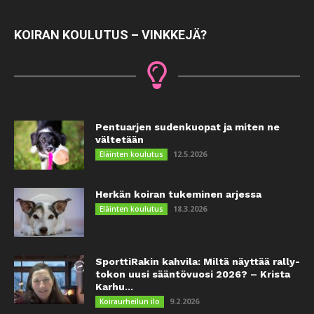
KOIRAN KOULUTUS – VINKKEJÄ?
Pentuarjen sudenkuopat ja miten ne
vältetään
12.5.2026
Eläinten koulutus
Herkän koiran tukeminen arjessa
18.3.2026
Eläinten koulutus
SporttiRakin kahvila: Miltä näyttää rally-
tokon uusi sääntövuosi 2026? – Krista
Karhu...
9.2.2026
Koiraurheilun ilo