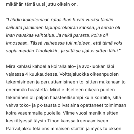
mikähän tämä uusi juttu oikein on.
”Lähdin kokeilemaan rataa ihan huvin vuoksi tämän
saikulta palailleen lapinporokoiran kanssa, ja sehän oli
ihan hauskaa vaihtelua. Ja mikä parasta, koira oli
innossaan. Tässä vaiheessa tuli mieleen, että tämä vois
sopia meidän Tinollekkin, ja siitä se ajatus sitten lähti.”
Mira kahlasi kahdella koiralla alo- ja avo-luokan läpi
vajaassa 4 kuukaudessa. Voittajaluokka oikeanpuolen
tekemisineen ja peruuttamisineen toi sitten mukanaan jo
enemmän haastetta. Miralle itselleen oikean puolen
tekeminen oli paljon haasteellisempi kuin koiralle, sillä
vahva toko- ja pk-tausta olivat aina opettaneet toimimaan
koira vasemmalla puolella. Viime vuosi menikin sitten
keskittyessä täysin Tinon kanssa treenaamiseen.
Parivaljakko teki ensimmäisen startin ja myös tuloksen