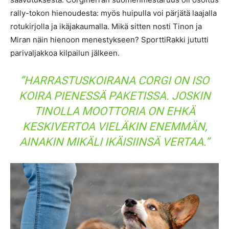
rally-tokon hienoudesta: myös huipulla voi pärjätä laajalla
rotukirjolla ja ikäjakaumalla. Mikä sitten nosti Tinon ja
Miran näin hienoon menestykseen? SporttiRakki jututti
parivaljakkoa kilpailun jälkeen.
”HARRASTUSKOIRANA CORGI ON ISO
KOIRA PIENESSÄ PAKETISSA. JOSKIN
TINOLLA MOOTTORIA ON EHKÄ
KESKIVERTOA VIELÄKIN ENEMMÄN,
AINAKIN MIKÄLI IKÄISIINSÄ VERTAA.”