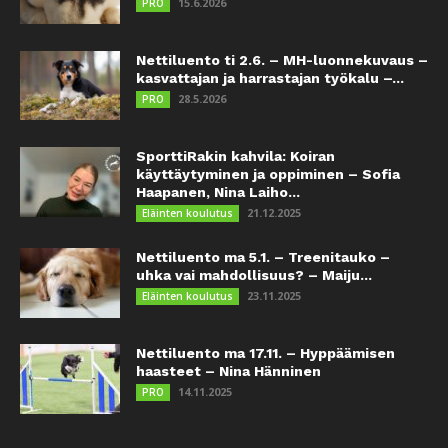
15.6.2026
PRO
Nettiluento ti 2.6. – MH-luonnekuvaus –
kasvattajan ja harrastajan työkalu –...
28.5.2026
PRO
SporttiRakin kahvila: Koiran
käyttäytyminen ja oppiminen – Sofia
Haapanen, Nina Laiho...
21.12.2025
Eläinten koulutus
Nettiluento ma 5.1. – Treenitauko –
uhka vai mahdollisuus? – Maiju...
23.11.2025
Eläinten koulutus
Nettiluento ma 17.11. – Hyppäämisen
haasteet – Nina Hänninen
14.11.2025
PRO