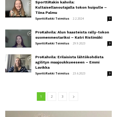
SporttiRakin kahvila:
Kultaisellanoutajalla tokon huipulle –
Tiina Palmu
SporttiRakki Toimitus
-
2.2.2024
0
ProKahvila: Alun haasteista rally-tokon
suomenmestariksi – Katri Ristimäki
SporttiRakki Toimitus
-
29.9.2023
0
ProKahvila: Erilaisista lähtökohdista
agilityn maajoukkueeseen – Emmi
Lavikka
SporttiRakki Toimitus
-
23.6.2023
0
1
2
3