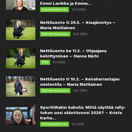
Emmi Lavikka ja Emma...
12.6.2026
Koiraurheilun ilo
Nettiluento ti 26.5. – Kisajännitys –
Maria Matilainen
26.5.2026
Eläinten koulutus
Nettiluento ke 11.3. – Ohjaajana
kehittyminen – Hanna Närhi
9.3.2026
PRO
Nettiluento ti 10.2. – Koiraharrastajan
mielentila – Maria Matilainen
10.2.2026
Eläinten koulutus
SporttiRakin kahvila: Miltä näyttää rally-
tokon uusi sääntövuosi 2026? – Krista
Karhu...
9.2.2026
Koiraurheilun ilo