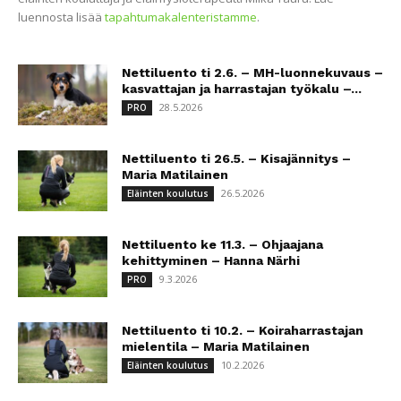
luennosta lisää
tapahtumakalenteristamme
.
Nettiluento ti 2.6. – MH-luonnekuvaus –
kasvattajan ja harrastajan työkalu –...
28.5.2026
PRO
Nettiluento ti 26.5. – Kisajännitys –
Maria Matilainen
26.5.2026
Eläinten koulutus
Nettiluento ke 11.3. – Ohjaajana
kehittyminen – Hanna Närhi
9.3.2026
PRO
Nettiluento ti 10.2. – Koiraharrastajan
mielentila – Maria Matilainen
10.2.2026
Eläinten koulutus