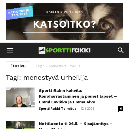
Etusivu
Tagit
Menestyvä urheilija
Tagi: menestyvä urheilija
SporttiRakin kahvila:
Koiraharrastaminen ja pienet lapset –
Emmi Lavikka ja Emma Alve
SporttiRakki Toimitus
-
12.6.2026
0
Nettiluento ti 26.5. – Kisajännitys –