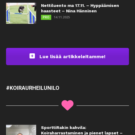
Nettiluento ma 17.11. – Hyppäämisen
haasteet – Nina Hänninen
14.11.2025
PRO
Lue lisää artikkeleitamme!
#KOIRAURHEILUNILO
SporttiRakin kahvila:
Koiraharrastaminen ja pienet lapset –