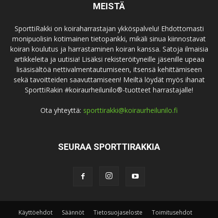
MEISTÄ
SporttiRakki on koiraharrastajan ykköspalvelu! Ehdottomasti
monipuolisin kotimainen tietopankki, mikäli sinua kiinnostavat
koiran koulutus ja harrastaminen koiran kanssa. Satoja ilmaisia
artikkeleita ja uutisia! Lisäksi rekisteröityneille jäsenille upeaa
lisäsisältöä nettivalmentautumiseen, itsensä kehittämiseen
sekä tavoitteiden saavuttamiseen! Meiltä löydät myös ihanat
SporttiRakin #koiraurheilunilo®-tuotteet harrastajalle!
Ota yhteyttä:
sporttirakki@koiraurheilunilo.fi
SEURAA SPORTTIRAKKIA
Käyttöehdot
Säännöt
Tietosuojaseloste
Toimitusehdot