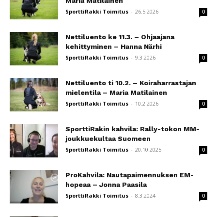
Maria Matilainen
SporttiRakki Toimitus
-
26.5.2026
0
Nettiluento ke 11.3. – Ohjaajana
kehittyminen – Hanna Närhi
SporttiRakki Toimitus
-
9.3.2026
0
Nettiluento ti 10.2. – Koiraharrastajan
mielentila – Maria Matilainen
SporttiRakki Toimitus
-
10.2.2026
0
SporttiRakin kahvila: Rally-tokon MM-
joukkuekultaa Suomeen
SporttiRakki Toimitus
-
20.10.2025
0
ProKahvila: Nautapaimennuksen EM-
hopeaa – Jonna Paasila
SporttiRakki Toimitus
-
8.3.2024
0