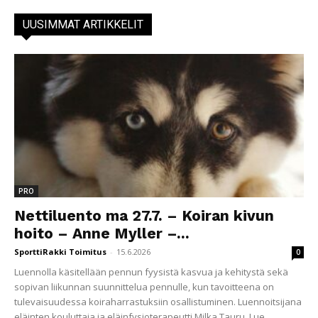
UUSIMMAT ARTIKKELIT
PRO
Nettiluento ma 27.7. – Koiran kivun
hoito – Anne Myller –...
SporttiRakki Toimitus
-
15.6.2026
0
Luennolla käsitellään pennun fyysistä kasvua ja kehitystä sekä
sopivan liikunnan suunnittelua pennulle, kun tavoitteena on
tulevaisuudessa koiraharrastuksiin osallistuminen. Luennoitsijana
eläinten kouluttaja ja eläinfysioterapeutti Milka Tauru. Lue