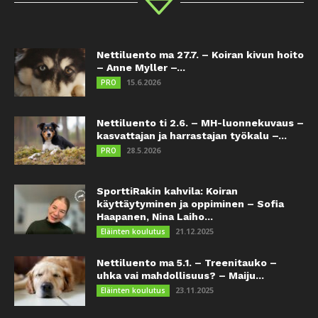
Nettiluento ma 27.7. – Koiran kivun hoito
– Anne Myller –...
15.6.2026
PRO
Nettiluento ti 2.6. – MH-luonnekuvaus –
kasvattajan ja harrastajan työkalu –...
28.5.2026
PRO
SporttiRakin kahvila: Koiran
käyttäytyminen ja oppiminen – Sofia
Haapanen, Nina Laiho...
21.12.2025
Eläinten koulutus
Nettiluento ma 5.1. – Treenitauko –
uhka vai mahdollisuus? – Maiju...
23.11.2025
Eläinten koulutus