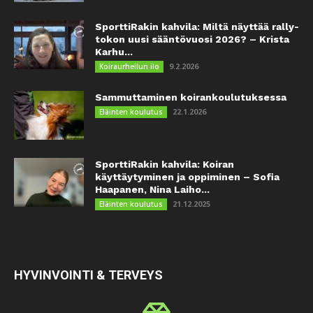
SporttiRakin kahvila: Miltä näyttää rally-
tokon uusi sääntövuosi 2026? – Krista
Karhu...
9.2.2026
Koiraurheilun ilo
Sammuttaminen koirankoulutuksessa
22.1.2026
Eläinten koulutus
SporttiRakin kahvila: Koiran
käyttäytyminen ja oppiminen – Sofia
Haapanen, Nina Laiho...
21.12.2025
Eläinten koulutus
HYVINVOINTI & TERVEYS