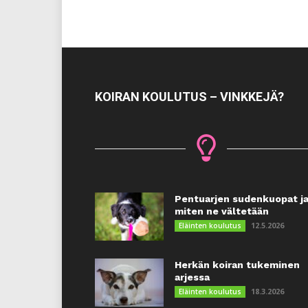
KOIRAN KOULUTUS – VINKKEJÄ?
Pentuarjen sudenkuopat j
miten ne vältetään
12.5.2026
Eläinten koulutus
Herkän koiran tukeminen
arjessa
18.3.2026
Eläinten koulutus