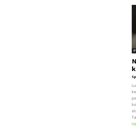
P
N
k
Sp
Lu
ke
pe
ko
el
Ta
t