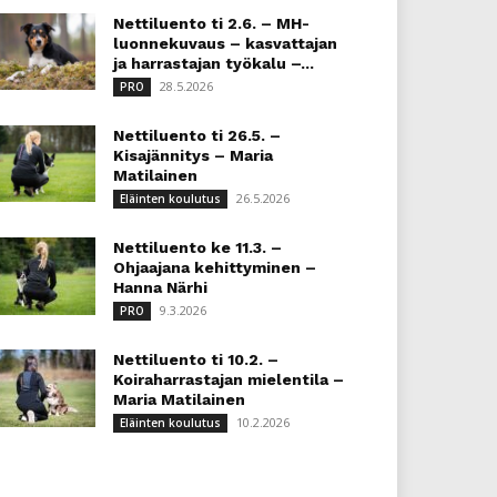
Nettiluento ti 2.6. – MH-
luonnekuvaus – kasvattajan
ja harrastajan työkalu –...
28.5.2026
PRO
Nettiluento ti 26.5. –
Kisajännitys – Maria
Matilainen
26.5.2026
Eläinten koulutus
Nettiluento ke 11.3. –
Ohjaajana kehittyminen –
Hanna Närhi
9.3.2026
PRO
Nettiluento ti 10.2. –
Koiraharrastajan mielentila –
Maria Matilainen
10.2.2026
Eläinten koulutus