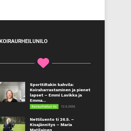
KOIRAURHEILUNILO
SporttiRakin kahvila:
Koiraharrastaminen ja pienet
lapset – Emmi Lavikka ja
Emma...
12.6.2026
Koiraurheilun ilo
Nettiluento ti 26.5. –
Kisajännitys – Maria
Matilainen