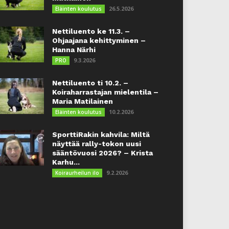
26.5.2026
Eläinten koulutus
Nettiluento ke 11.3. –
Ohjaajana kehittyminen –
Hanna Närhi
9.3.2026
PRO
Nettiluento ti 10.2. –
Koiraharrastajan mielentila –
Maria Matilainen
10.2.2026
Eläinten koulutus
SporttiRakin kahvila: Miltä
näyttää rally-tokon uusi
sääntövuosi 2026? – Krista
Karhu...
9.2.2026
Koiraurheilun ilo