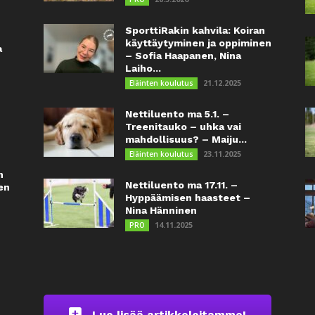
SporttiRakin kahvila: Koiran
käyttäytyminen ja oppiminen
a
– Sofia Haapanen, Nina
Laiho...
21.12.2025
Eläinten koulutus
Nettiluento ma 5.1. –
Treenitauko – uhka vai
mahdollisuus? – Maiju...
23.11.2025
Eläinten koulutus
n
Nettiluento ma 17.11. –
en
Hyppäämisen haasteet –
Nina Hänninen
14.11.2025
PRO
Lue lisää artikkeleitamme!