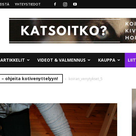
EISTÄ
YHTEYSTIEDOT
ARTIKKELIT
VIDEOT & VALMENNUS
KAUPPA
LII
 – ohjeita kotivenyttelyyn!
koiran_venytykset_5