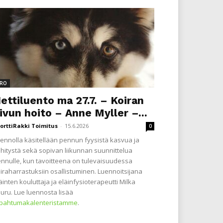
RO
ettiluento ma 27.7. – Koiran
ivun hoito – Anne Myller –...
orttiRakki Toimitus
-
15.6.2026
0
ennolla käsitellään pennun fyysistä kasvua ja
hitystä sekä sopivan liikunnan suunnittelua
nnulle, kun tavoitteena on tulevaisuudessa
iraharrastuksiin osallistuminen. Luennoitsijana
äinten kouluttaja ja eläinfysioterapeutti Milka
uru. Lue luennosta lisää
apahtumakalenteristamme
.