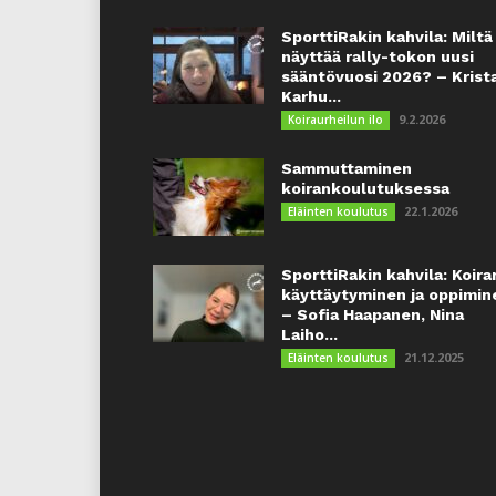
SporttiRakin kahvila: Miltä
näyttää rally-tokon uusi
sääntövuosi 2026? – Krist
Karhu...
9.2.2026
Koiraurheilun ilo
Sammuttaminen
koirankoulutuksessa
22.1.2026
Eläinten koulutus
SporttiRakin kahvila: Koira
käyttäytyminen ja oppimin
– Sofia Haapanen, Nina
Laiho...
21.12.2025
Eläinten koulutus