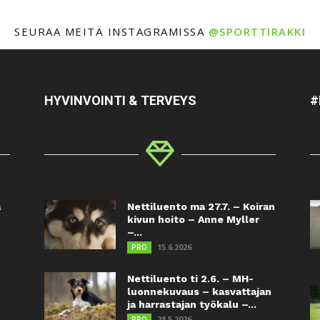
SEURAA MEITÄ INSTAGRAMISSA
@SPORTTIRAKKI
HYVINVOINTI & TERVEYS
#
a
Nettiluento ma 27.7. – Koiran
kivun hoito – Anne Myller
–...
15.6.2026
PRO
Nettiluento ti 2.6. – MH-
luonnekuvaus – kasvattajan
ja harrastajan työkalu –...
28.5.2026
PRO