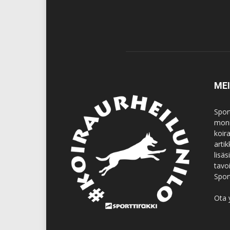
ME
Spor
moni
koir
artik
lisä
tavo
Spor
Ota 