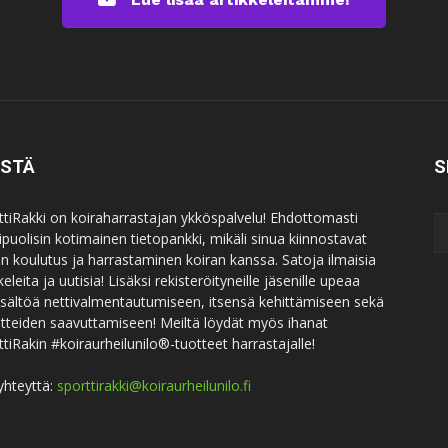
ISTÄ
S
ttiRakki on koiraharrastajan ykköspalvelu! Ehdottomasti
puolisin kotimainen tietopankki, mikäli sinua kiinnostavat
an koulutus ja harrastaminen koiran kanssa. Satoja ilmaisia
keleita ja uutisia! Lisäksi rekisteröityneille jäsenille upeaa
sisältöä nettivalmentautumiseen, itsensä kehittämiseen sekä
itteiden saavuttamiseen! Meiltä löydät myös ihanat
ttiRakin #koiraurheilunilo®-tuotteet harrastajalle!
yhteyttä:
sporttirakki@koiraurheilunilo.fi