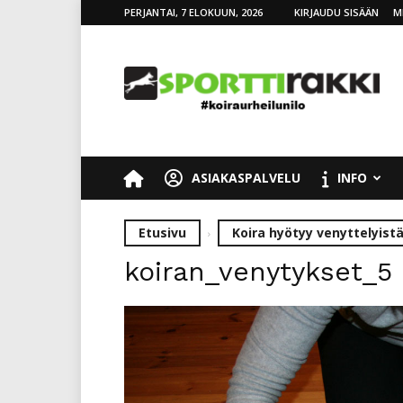
PERJANTAI, 7 ELOKUUN, 2026
KIRJAUDU SISÄÄN
M
SporttiRakki
ASIAKASPALVELU
INFO
Etusivu
Koira hyötyy venyttelyistä
koiran_venytykset_5