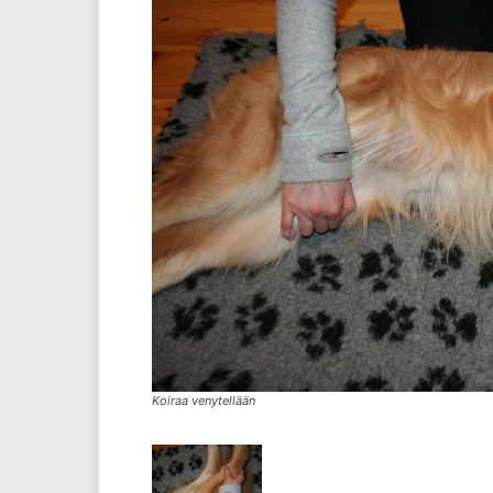
Koiraa venytellään