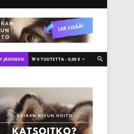
TY JÄSENEKSI
0 TUOTETTA
0,00 €