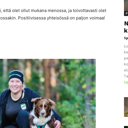
 että olet ollut mukana menossa, ja toivottavasti olet
P
sakin. Positiivisessa yhteisössä on paljon voimaa!
N
k
Sp
Lu
ke
pe
ko
el
Ta
t