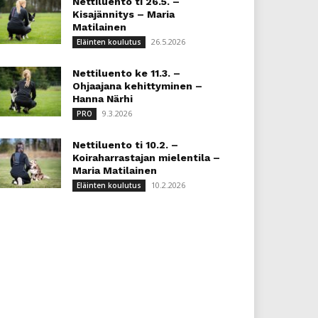
Nettiluento ti 26.5. –
Kisajännitys – Maria
Matilainen
26.5.2026
Eläinten koulutus
Nettiluento ke 11.3. –
Ohjaajana kehittyminen –
Hanna Närhi
9.3.2026
PRO
Nettiluento ti 10.2. –
Koiraharrastajan mielentila –
Maria Matilainen
10.2.2026
Eläinten koulutus