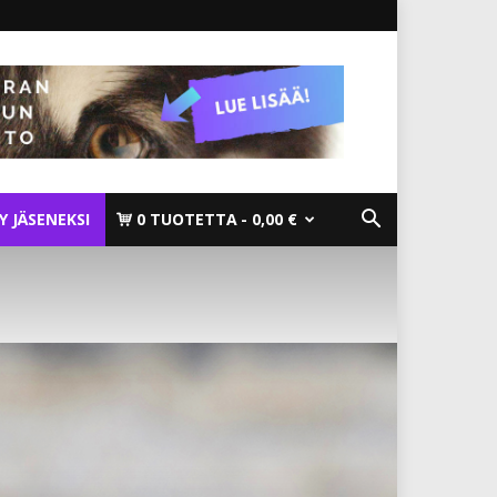
TY JÄSENEKSI
0 TUOTETTA
0,00 €