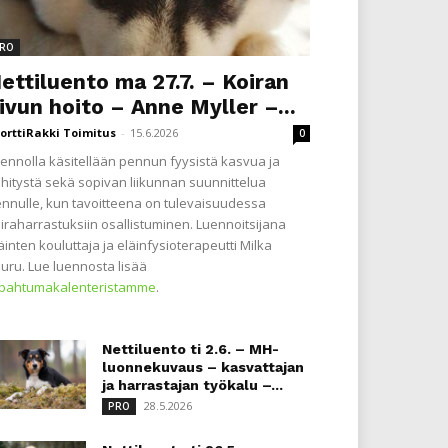
RO
ettiluento ma 27.7. – Koiran
ivun hoito – Anne Myller –...
orttiRakki Toimitus
-
15.6.2026
0
ennolla käsitellään pennun fyysistä kasvua ja
hitystä sekä sopivan liikunnan suunnittelua
nnulle, kun tavoitteena on tulevaisuudessa
iraharrastuksiin osallistuminen. Luennoitsijana
äinten kouluttaja ja eläinfysioterapeutti Milka
uru. Lue luennosta lisää
apahtumakalenteristamme
.
Nettiluento ti 2.6. – MH-
luonnekuvaus – kasvattajan
ja harrastajan työkalu –...
28.5.2026
PRO