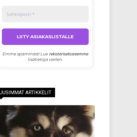
rekisteriselosteemme
Emme spämmää! Lue
lisätietoja varten.
UUSIMMAT ARTIKKELIT