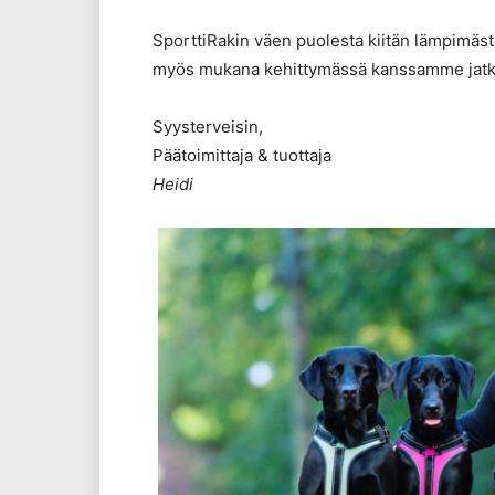
SporttiRakin väen puolesta kiitän lämpimästi,
myös mukana kehittymässä kanssamme jatkos
Syysterveisin,
Päätoimittaja & tuottaja
Heidi