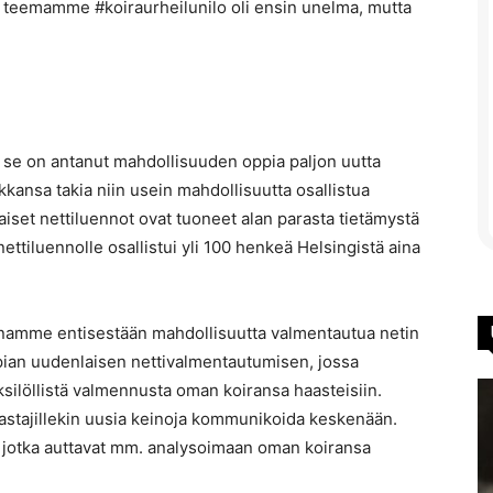
ttä teemamme #koiraurheilunilo oli ensin unelma, mutta
tä se on antanut mahdollisuuden oppia paljon uutta
ikkansa takia niin usein mahdollisuutta osallistua
aiset nettiluennot ovat tuoneet alan parasta tietämystä
ettiluennolle osallistui yli 100 henkeä Helsingistä aina
jennamme entisestään mahdollisuutta valmentautua netin
pian uudenlaisen nettivalmentautumisen, jossa
ksilöllistä valmennusta oman koiransa haasteisiin.
rastajillekin uusia keinoja kommunikoida keskenään.
 jotka auttavat mm. analysoimaan oman koiransa