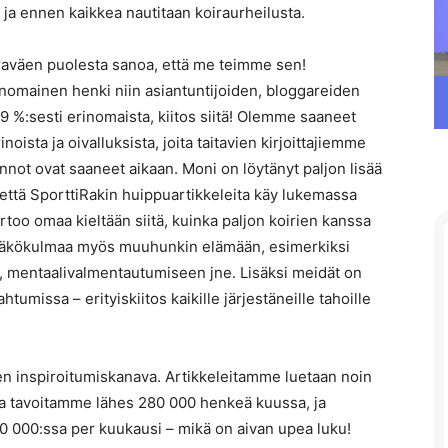
 ja ennen kaikkea nautitaan koiraurheilusta.
aväen puolesta sanoa, että me teimme sen!
rinomainen henki niin asiantuntijoiden, bloggareiden
99 %:sesti erinomaista, kiitos siitä! Olemme saaneet
oista ja oivalluksista, joita taitavien kirjoittajiemme
uennot ovat saaneet aikaan. Moni on löytänyt paljon lisää
että SporttiRakin huippuartikkeleita käy lukemassa
rtoo omaa kieltään siitä, kuinka paljon koirien kanssa
 näkökulmaa myös muuhunkin elämään, esimerkiksi
, mentaalivalmentautumiseen jne. Lisäksi meidät on
tumissa – erityiskiitos kaikille järjestäneille tahoille
en inspiroitumiskanava. Artikkeleitamme luetaan noin
a tavoitamme lähes 280 000 henkeä kuussa, ja
00 000:ssa per kuukausi – mikä on aivan upea luku!