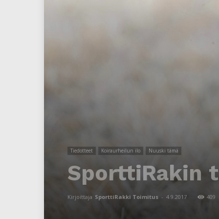
Tiedotteet
Koiraurheilun ilo
Nuuski tämä
SporttiRakin t
Kirjoittaja
SporttiRakki Toimitus
-
4.9.2017
409