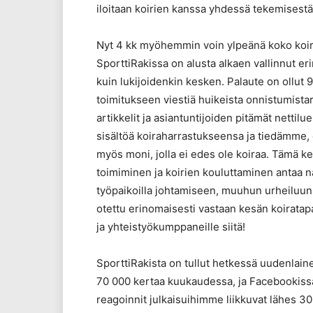
iloitaan koirien kanssa yhdessä tekemisestä
Nyt 4 kk myöhemmin voin ylpeänä koko koir
SporttiRakissa on alusta alkaen vallinnut e
kuin lukijoidenkin kesken. Palaute on ollut 
toimitukseen viestiä huikeista onnistumistarin
artikkelit ja asiantuntijoiden pitämät nettil
sisältöä koiraharrastukseensa ja tiedämme, 
myös moni, jolla ei edes ole koiraa. Tämä ke
toimiminen ja koirien kouluttaminen antaa
työpaikoilla johtamiseen, muuhun urheiluun
otettu erinomaisesti vastaan kesän koiratapah
ja yhteistyökumppaneille siitä!
SporttiRakista on tullut hetkessä uudenlain
70 000 kertaa kuukaudessa, ja Facebookiss
reagoinnit julkaisuihimme liikkuvat lähes 3