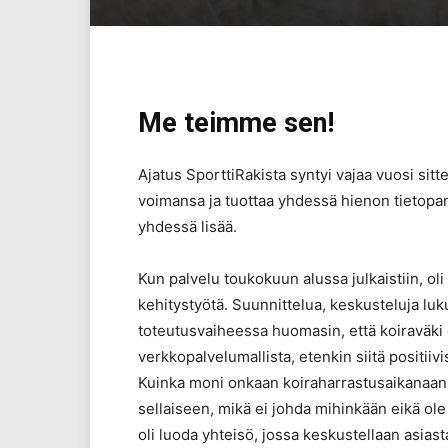
Me teimme sen!
Ajatus SporttiRakista syntyi vajaa vuosi sitt
voimansa ja tuottaa yhdessä hienon tietopan
yhdessä lisää.
Kun palvelu toukokuun alussa julkaistiin, ol
kehitystyötä. Suunnittelua, keskusteluja luk
toteutusvaiheessa huomasin, että koiraväki 
verkkopalvelumallista, etenkin siitä positiiv
Kuinka moni onkaan koiraharrastusaikanaan
sellaiseen, mikä ei johda mihinkään eikä o
oli luoda yhteisö, jossa keskustellaan asiast