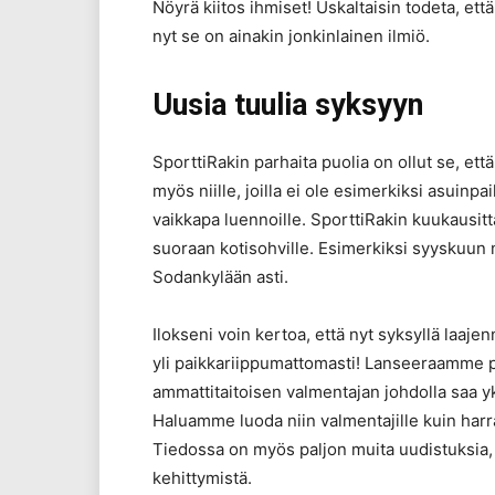
Nöyrä kiitos ihmiset! Uskaltaisin todeta, e
nyt se on ainakin jonkinlainen ilmiö.
Uusia tuulia syksyyn
SporttiRakin parhaita puolia on ollut se, et
myös niille, joilla ei ole esimerkiksi asuinpa
vaikkapa luennoille. SporttiRakin kuukausitt
suoraan kotisohville. Esimerkiksi syyskuun n
Sodankylään asti.
Ilokseni voin kertoa, että nyt syksyllä laa
yli paikkariippumattomasti! Lanseeraamme 
ammattitaitoisen valmentajan johdolla saa y
Haluamme luoda niin valmentajille kuin har
Tiedossa on myös paljon muita uudistuksia,
kehittymistä.