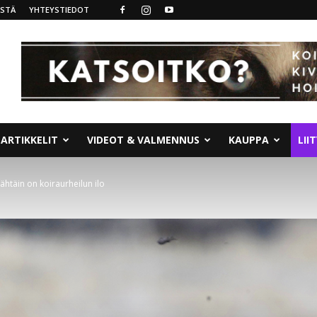
ISTÄ
YHTEYSTIEDOT
ARTIKKELIT
VIDEOT & VALMENNUS
KAUPPA
LII
tähtäin on koiraurheilun ilo