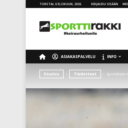
TORSTAI, 6 ELOKUUN, 2026
KIRJAUDU SISÄÄN
ME
SporttiRakki
ASIAKASPALVELU
INFO
Etusivu
Tiedotteet
SporttiRakin 