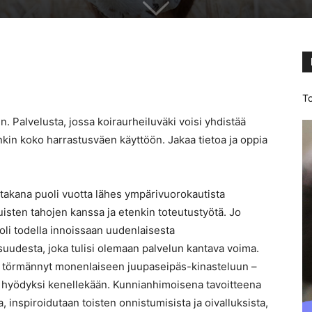
To
en. Palvelusta, jossa koiraurheiluväki voisi yhdistää
kin koko harrastusväen käyttöön. Jakaa tietoa ja oppia
i takana puoli vuotta lähes ympärivuorokautista
uisten tahojen kanssa ja etenkin toteutustyötä. Jo
oli todella innoissaan uudenlaisesta
isuudesta, joka tulisi olemaan palvelun kantava voima.
 törmännyt monenlaiseen juupaseipäs-kinasteluun –
le hyödyksi kenellekään. Kunnianhimoisena tavoitteena
a, inspiroidutaan toisten onnistumisista ja oivalluksista,