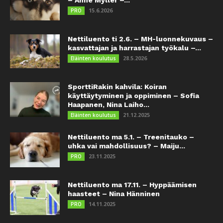
15.6.2026
PRO
Nettiluento ti 2.6. – MH-luonnekuvaus –
kasvattajan ja harrastajan työkalu –...
28.5.2026
Eläinten koulutus
SporttiRakin kahvila: Koiran
käyttäytyminen ja oppiminen – Sofia
Haapanen, Nina Laiho...
21.12.2025
Eläinten koulutus
Nettiluento ma 5.1. – Treenitauko –
uhka vai mahdollisuus? – Maiju...
23.11.2025
PRO
Nettiluento ma 17.11. – Hyppäämisen
haasteet – Nina Hänninen
14.11.2025
PRO