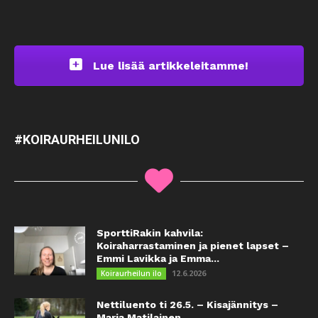
Lue lisää artikkeleitamme!
#KOIRAURHEILUNILO
SporttiRakin kahvila:
Koiraharrastaminen ja pienet lapset –
Emmi Lavikka ja Emma...
12.6.2026
Koiraurheilun ilo
Nettiluento ti 26.5. – Kisajännitys –
Maria Matilainen