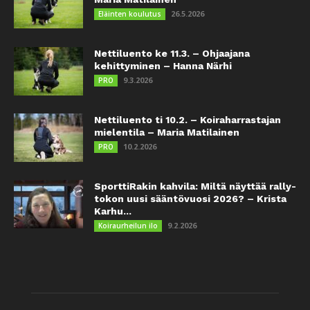
26.5.2026
Eläinten koulutus
Nettiluento ke 11.3. – Ohjaajana
kehittyminen – Hanna Närhi
9.3.2026
PRO
Nettiluento ti 10.2. – Koiraharrastajan
mielentila – Maria Matilainen
10.2.2026
PRO
SporttiRakin kahvila: Miltä näyttää rally-
tokon uusi sääntövuosi 2026? – Krista
Karhu...
9.2.2026
Koiraurheilun ilo