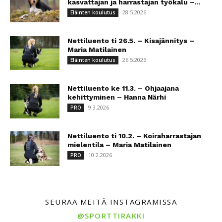
kasvattajan ja harrastajan työkalu –...
28.5.2026
Eläinten koulutus
Nettiluento ti 26.5. – Kisajännitys –
Maria Matilainen
26.5.2026
Eläinten koulutus
Nettiluento ke 11.3. – Ohjaajana
kehittyminen – Hanna Närhi
9.3.2026
PRO
Nettiluento ti 10.2. – Koiraharrastajan
mielentila – Maria Matilainen
10.2.2026
PRO
SEURAA MEITÄ INSTAGRAMISSA
@SPORTTIRAKKI