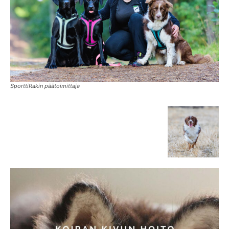
SporttiRakin päätoimittaja