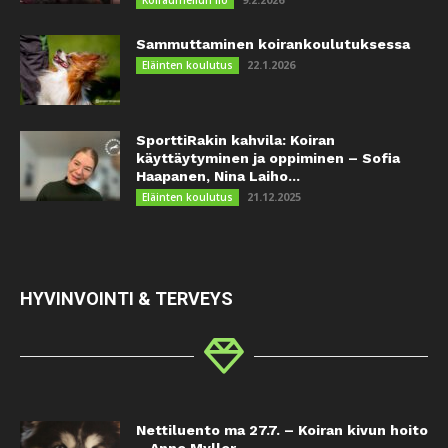
Sammuttaminen koirankoulutuksessa
22.1.2026
Eläinten koulutus
SporttiRakin kahvila: Koiran
käyttäytyminen ja oppiminen – Sofia
Haapanen, Nina Laiho...
21.12.2025
Eläinten koulutus
HYVINVOINTI & TERVEYS
Nettiluento ma 27.7. – Koiran kivun hoito
– Anne Myller –...