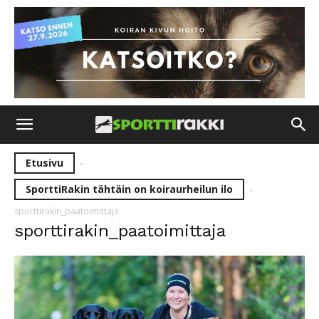
Etusivu
SporttiRakin tähtäin on koiraurheilun ilo
sporttirakin_paatoimittaja
sporttirakin_paatoimittaja