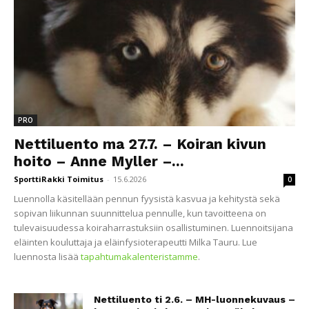
PRO
Nettiluento ma 27.7. – Koiran kivun
hoito – Anne Myller –...
SporttiRakki Toimitus
-
15.6.2026
0
Luennolla käsitellään pennun fyysistä kasvua ja kehitystä sekä
sopivan liikunnan suunnittelua pennulle, kun tavoitteena on
tulevaisuudessa koiraharrastuksiin osallistuminen. Luennoitsijana
eläinten kouluttaja ja eläinfysioterapeutti Milka Tauru. Lue
luennosta lisää
tapahtumakalenteristamme
.
Nettiluento ti 2.6. – MH-luonnekuvaus –