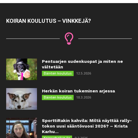
KOIRAN KOULUTUS – VINKKEJÄ?
Pentuarjen sudenkuopat ja miten ne
vältetään
12.5.2026
Eläinten koulutus
Herkän koiran tukeminen arjessa
18.3.2026
Eläinten koulutus
SporttiRakin kahvila: Miltä näyttää rally-
tokon uusi sääntövuosi 2026? – Krista
Karhu...
9.2.2026
Koiraurheilun ilo