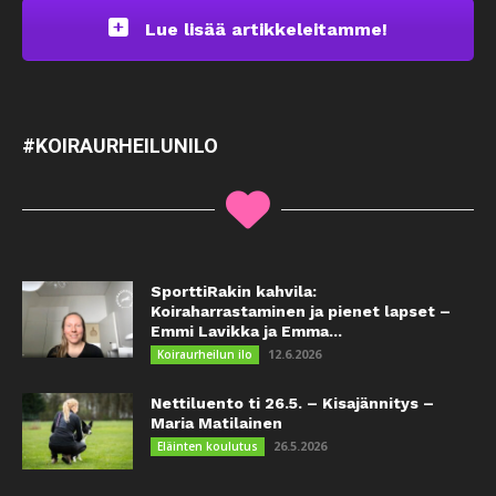
Lue lisää artikkeleitamme!
#KOIRAURHEILUNILO
SporttiRakin kahvila:
Koiraharrastaminen ja pienet lapset –
Emmi Lavikka ja Emma...
12.6.2026
Koiraurheilun ilo
Nettiluento ti 26.5. – Kisajännitys –
Maria Matilainen
26.5.2026
Eläinten koulutus