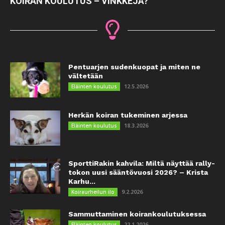
KOIRAN KOULUTUS – VINKKEJÄ?
Pentuarjen sudenkuopat ja miten ne
vältetään
12.5.2026
Eläinten koulutus
Herkän koiran tukeminen arjessa
18.3.2026
Eläinten koulutus
SporttiRakin kahvila: Miltä näyttää rally-
tokon uusi sääntövuosi 2026? – Krista
Karhu...
9.2.2026
Koiraurheilun ilo
Sammuttaminen koirankoulutuksessa
22.1.2026
Eläinten koulutus