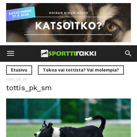
Etusivu
Tokoa vai tottista? Vai molempia?
tottis_pk_sm
tottis_pk_sm