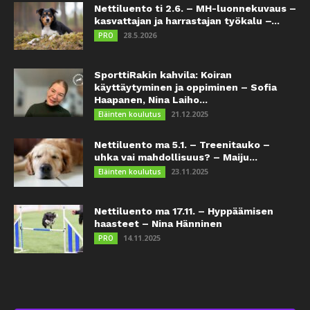
Nettiluento ti 2.6. – MH-luonnekuvaus –
kasvattajan ja harrastajan työkalu –...
28.5.2026
PRO
SporttiRakin kahvila: Koiran
käyttäytyminen ja oppiminen – Sofia
Haapanen, Nina Laiho...
21.12.2025
Eläinten koulutus
Nettiluento ma 5.1. – Treenitauko –
uhka vai mahdollisuus? – Maiju...
23.11.2025
Eläinten koulutus
Nettiluento ma 17.11. – Hyppäämisen
haasteet – Nina Hänninen
14.11.2025
PRO