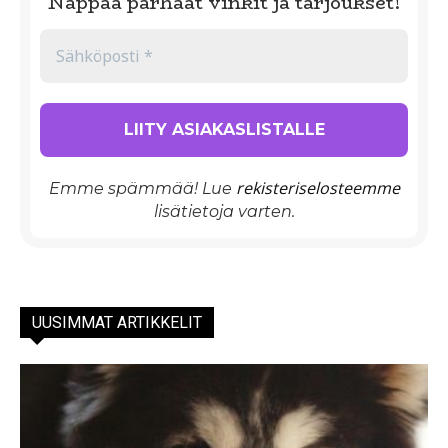
Nappaa parhaat vinkit ja tarjoukset!
rekisteriselosteemme
Emme spämmää! Lue
lisätietoja varten.
UUSIMMAT ARTIKKELIT