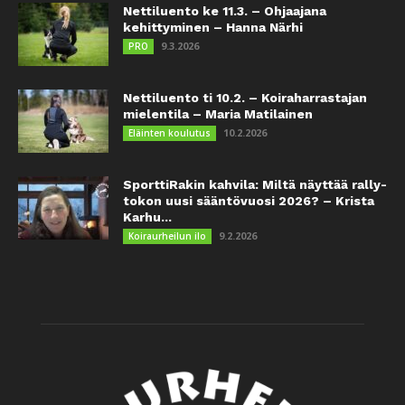
Nettiluento ke 11.3. – Ohjaajana
kehittyminen – Hanna Närhi
9.3.2026
PRO
Nettiluento ti 10.2. – Koiraharrastajan
mielentila – Maria Matilainen
10.2.2026
Eläinten koulutus
SporttiRakin kahvila: Miltä näyttää rally-
tokon uusi sääntövuosi 2026? – Krista
Karhu...
9.2.2026
Koiraurheilun ilo