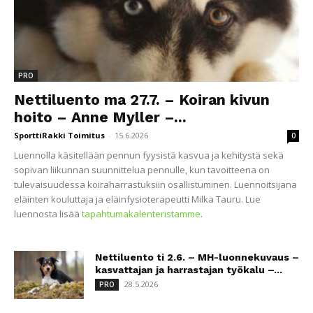
PRO
Nettiluento ma 27.7. – Koiran kivun
hoito – Anne Myller –...
SporttiRakki Toimitus
-
15.6.2026
0
Luennolla käsitellään pennun fyysistä kasvua ja kehitystä sekä
sopivan liikunnan suunnittelua pennulle, kun tavoitteena on
tulevaisuudessa koiraharrastuksiin osallistuminen. Luennoitsijana
eläinten kouluttaja ja eläinfysioterapeutti Milka Tauru. Lue
luennosta lisää
tapahtumakalenteristamme
.
Nettiluento ti 2.6. – MH-luonnekuvaus –
kasvattajan ja harrastajan työkalu –...
28.5.2026
PRO