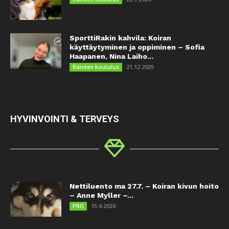
SporttiRakin kahvila: Koiran
käyttäytyminen ja oppiminen – Sofia
Haapanen, Nina Laiho...
21.12.2025
Eläinten koulutus
HYVINVOINTI & TERVEYS
Nettiluento ma 27.7. – Koiran kivun hoito
– Anne Myller –...
15.6.2026
PRO