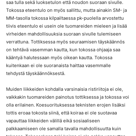
saa tulla sekä luoksetulon että noudon suoraan sivulle.
Tokossa eteentulo on myös sallittu, mutta ainakin SM- ja
MM-tasolla tokossa kilpailtaessa pk-puolella arvostettu
tiivis eteentulo ei usein ole tuomareiden mieleen ja lisää
virheiden mahdollisuuksia suoraan sivulle tulemiseen
verrattuna. Tottiksessa myös seuraamisen täyskäännös
on tehtävä vasemman kautta, kun tokossa ohjaaja saa
kääntyä halutessaan myös oikean kautta. Tokossa
kuitenkaan ei ole suoranaista haittaa vasemmalle
tehdystä täyskäännöksestä.
Muiden liikkeiden kohdalla varsinaisia ristiriitoja ei ole,
vaikkakin tuomareiden painotus tottiksessa ja tokossa voi
olla erilainen. Koesuorituksessa teknisten erojen lisäksi
tottis eroaa tokosta siinä, että koiraa ei ole suotavaa
vapauttaa liikkeiden välillä eikä sosiaaliseen
palkkaamiseen ole samalla tavalla mahdollisuutta kuin