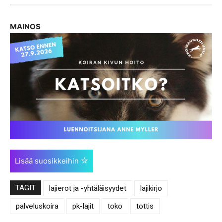
MAINOS
Lisää suosikkeihin
TAGIT
lajierot ja -yhtäläisyydet
lajikirjo
palveluskoira
pk-lajit
toko
tottis