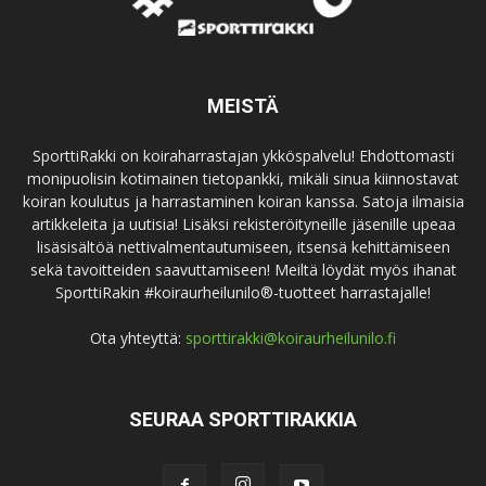
MEISTÄ
SporttiRakki on koiraharrastajan ykköspalvelu! Ehdottomasti
monipuolisin kotimainen tietopankki, mikäli sinua kiinnostavat
koiran koulutus ja harrastaminen koiran kanssa. Satoja ilmaisia
artikkeleita ja uutisia! Lisäksi rekisteröityneille jäsenille upeaa
lisäsisältöä nettivalmentautumiseen, itsensä kehittämiseen
sekä tavoitteiden saavuttamiseen! Meiltä löydät myös ihanat
SporttiRakin #koiraurheilunilo®-tuotteet harrastajalle!
Ota yhteyttä:
sporttirakki@koiraurheilunilo.fi
SEURAA SPORTTIRAKKIA