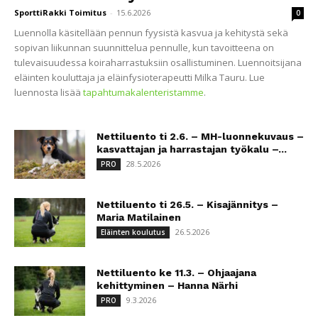
SporttiRakki Toimitus
-
15.6.2026
0
Luennolla käsitellään pennun fyysistä kasvua ja kehitystä sekä
sopivan liikunnan suunnittelua pennulle, kun tavoitteena on
tulevaisuudessa koiraharrastuksiin osallistuminen. Luennoitsijana
eläinten kouluttaja ja eläinfysioterapeutti Milka Tauru. Lue
luennosta lisää
tapahtumakalenteristamme
.
Nettiluento ti 2.6. – MH-luonnekuvaus –
kasvattajan ja harrastajan työkalu –...
28.5.2026
PRO
Nettiluento ti 26.5. – Kisajännitys –
Maria Matilainen
26.5.2026
Eläinten koulutus
Nettiluento ke 11.3. – Ohjaajana
kehittyminen – Hanna Närhi
9.3.2026
PRO