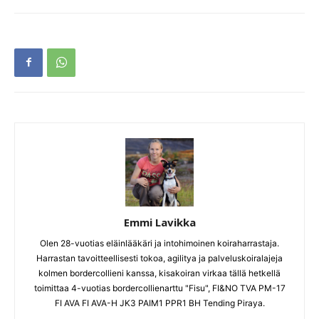
Emmi Lavikka
Olen 28-vuotias eläinlääkäri ja intohimoinen koiraharrastaja.
Harrastan tavoitteellisesti tokoa, agilitya ja palveluskoiralajeja
kolmen bordercollieni kanssa, kisakoiran virkaa tällä hetkellä
toimittaa 4-vuotias bordercollienarttu "Fisu", FI&NO TVA PM-17
FI AVA FI AVA-H JK3 PAIM1 PPR1 BH Tending Piraya.