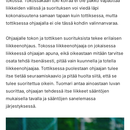
tokossa. Tokossakaan toki koiraa ei ole pakko vapauttaa
liikkeiden välissä ja suorituksen voi viedä läpi
kokonaisuutena samaan tapaan kuin tottiksessa, mutta
tottiksessa ohjaajalla ei ole tässä kohdin valinnanvaraa.
Ohjaajalle tokon ja tottiksen suorituksista tekee erilaisen
liikkeenohjaus. Tokossa liikkeenohjaaja on jokaisessa
liikkeessä ohjaajan apuna, eikä oikeastaan mitään tarvitse
osata tehdä itsenäisesti, pitää vain kuunnella ja totella
liikkeenohjaajaa. Tottiksessa puolestaan ohjaajan tulee
itse tietää seuraamiskaavio ja pitää huolta siitä, että se
tulee suoritettua oikein. Tuomari antaa ainoastaan luvan
suorittaa, ohjaajan tehdessä itse liikkeet sääntöjen
mukaisella tavalla ja sääntöjen sanelemassa
järjestyksessä.