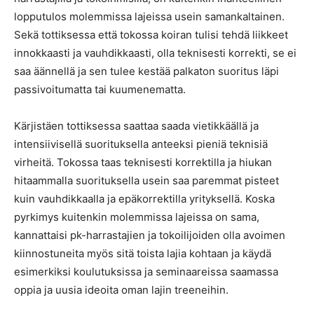
lopputulos molemmissa lajeissa usein samankaltainen.
Sekä tottiksessa että tokossa koiran tulisi tehdä liikkeet
innokkaasti ja vauhdikkaasti, olla teknisesti korrekti, se ei
saa äännellä ja sen tulee kestää palkaton suoritus läpi
passivoitumatta tai kuumenematta.
Kärjistäen tottiksessa saattaa saada vietikkäällä ja
intensiivisellä suorituksella anteeksi pieniä teknisiä
virheitä. Tokossa taas teknisesti korrektilla ja hiukan
hitaammalla suorituksella usein saa paremmat pisteet
kuin vauhdikkaalla ja epäkorrektilla yrityksellä. Koska
pyrkimys kuitenkin molemmissa lajeissa on sama,
kannattaisi pk-harrastajien ja tokoilijoiden olla avoimen
kiinnostuneita myös sitä toista lajia kohtaan ja käydä
esimerkiksi koulutuksissa ja seminaareissa saamassa
oppia ja uusia ideoita oman lajin treeneihin.