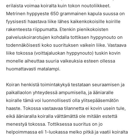
erilaista voimaa koiralta kuin tokon noutoliikkeet.
Metrinen hyppyeste 650 grammainen kapula suussa on
fyysisesti haastava liike lähes kaikenkokoisille koirille
rakenteesta riippumatta. Etenkin pienikokoisten
palveluskoirarotujen kohdalla tottiksen hyppynouto on
todennäköisesti koko suorituksen vaikein liike. Vastaava
liike tokossa (voittajaluokan hyppynouto) tuskin kovin
monelle aiheuttaa suuria vaikeuksia esteen ollessa
huomattavasti matalampi.
Koiran henkistä toimintakykyä testataan seuraamisen ja
paikallaolon yhteydessä ampumisella, ja ääniaralle
koiralle tämä voi luonnollisesti olla ylitsepääsemätön
haaste. Tokossa vastaavaa tilannetta ei kovin usein tule,
eikä ääniaralla koiralla välttämättä ole mitään estettä
menestyä tokossa. Tottiksessa suoritus on jo
helpoimmassa eli 1-luokassa melko pitkä ja vaatii koiralta