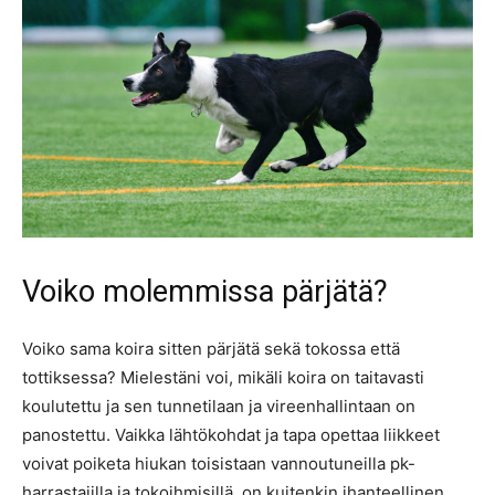
Voiko molemmissa pärjätä?
Voiko sama koira sitten pärjätä sekä tokossa että
tottiksessa? Mielestäni voi, mikäli koira on taitavasti
koulutettu ja sen tunnetilaan ja vireenhallintaan on
panostettu. Vaikka lähtökohdat ja tapa opettaa liikkeet
voivat poiketa hiukan toisistaan vannoutuneilla pk-
harrastajilla ja tokoihmisillä, on kuitenkin ihanteellinen