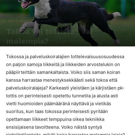
Toko
PK-lajit
Tokoa vai tottista? Vai
molempia?
Kirjoittaja
Emmi Lavikka
-
11.9.2017
16348
0
Tokossa ja palveluskoiralajien tottelevaisuusosuudessa
on paljon samoja liikkeitä ja liikkeiden arvostelukin on
pääpiirteittäin samankaltaista. Voiko siis saman koiran
kanssa harrastaa menestyksekkäästi sekä tokoa että
palveluskoiralajeja? Karkeasti yleistäen ja kärjistäen pk-
tottis on perinteisesti opetettu tunnetila ja alusta asti
vietti huomioiden päämääränä näyttävä ja vietikäs
suoritus, kun taas tokossa perinteisesti pyritään
opettamaan liikkeet temppuina oikea tekniikka
ensisijaisena tavoitteena. Voiko näistä syntyä
ristiriitatilanteita, mikäli koira harrastaa molempia lajeja?