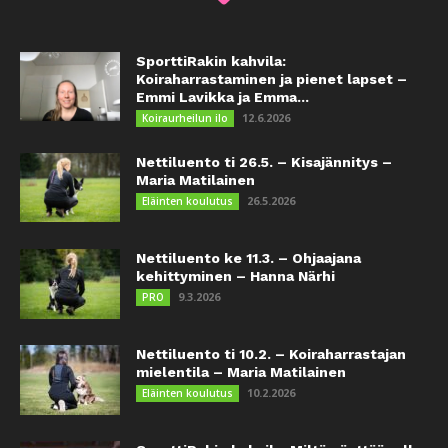
SporttiRakin kahvila:
Koiraharrastaminen ja pienet lapset –
Emmi Lavikka ja Emma...
12.6.2026
Koiraurheilun ilo
Nettiluento ti 26.5. – Kisajännitys –
Maria Matilainen
26.5.2026
Eläinten koulutus
Nettiluento ke 11.3. – Ohjaajana
kehittyminen – Hanna Närhi
9.3.2026
PRO
Nettiluento ti 10.2. – Koiraharrastajan
mielentila – Maria Matilainen
10.2.2026
Eläinten koulutus