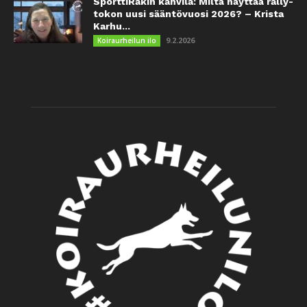
SporttiRakin kahvila: Miltä näyttää rally-
tokon uusi sääntövuosi 2026? – Krista
Karhu...
9.2.2026
Koiraurheilun ilo