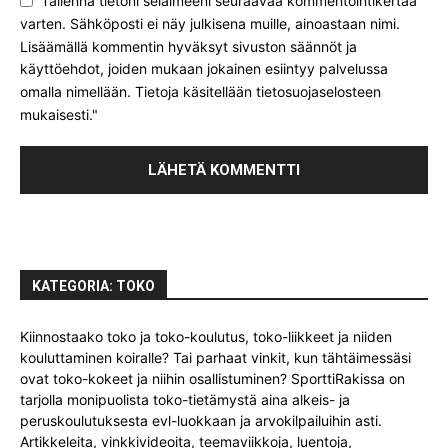
Tallenna tietoni selaimeeni seuraavaa kommentointikertaa
varten. Sähköposti ei näy julkisena muille, ainoastaan nimi.
Lisäämällä kommentin hyväksyt sivuston säännöt ja
käyttöehdot, joiden mukaan jokainen esiintyy palvelussa
omalla nimellään. Tietoja käsitellään tietosuojaselosteen
mukaisesti."
KATEGORIA: TOKO
Kiinnostaako toko ja toko-koulutus, toko-liikkeet ja niiden
kouluttaminen koiralle? Tai parhaat vinkit, kun tähtäimessäsi
ovat toko-kokeet ja niihin osallistuminen? SporttiRakissa on
tarjolla monipuolista toko-tietämystä aina alkeis- ja
peruskoulutuksesta evl-luokkaan ja arvokilpailuihin asti.
Artikkeleita, vinkkivideoita, teemaviikkoja, luentoja,