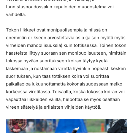
tunnistusnoudossakin kapuloiden muodostelma voi
vaihdella.
Tokon liikkeet ovat monipuolisempia ja niissä on
enemmän erikseen arvosteltavia osia (ja sen myötä myös
virheiden mahdollisuuksia) kuin tottiksessa. Toinen tokon
haasteista liittyy suoraan sen monipuolisuuteen, nimittäin
tokossa hyvään suoritukseen koiran täytyy kyetä
laskemaan ja nostamaan virettä hyvinkin nopeasti kesken
suorituksen, kun taas tottiksen koira voi suorittaa
paikallaoloa lukuunottamatta kokonaisuudessaan melko
korkeassa viretilassa. Toisaalta, koska tokossa koiran voi
vapauttaa liikkeiden välillä, helpottaa se myös osaltaan
vireen säätelyä ja erilaisten vihjeiden käyttöä.