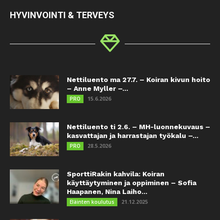
HYVINVOINTI & TERVEYS
Nettiluento ma 27.7. – Koiran kivun hoito
– Anne Myller –...
15.6.2026
PRO
Nettiluento ti 2.6. – MH-luonnekuvaus –
kasvattajan ja harrastajan työkalu –...
28.5.2026
PRO
SporttiRakin kahvila: Koiran
käyttäytyminen ja oppiminen – Sofia
Haapanen, Nina Laiho...
21.12.2025
Eläinten koulutus