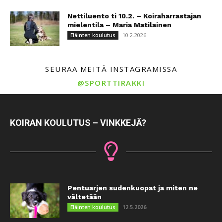
Nettiluento ti 10.2. – Koiraharrastajan
mielentila – Maria Matilainen
10.2.2026
Eläinten koulutus
SEURAA MEITÄ INSTAGRAMISSA
@SPORTTIRAKKI
KOIRAN KOULUTUS – VINKKEJÄ?
Pentuarjen sudenkuopat ja miten ne
vältetään
12.5.2026
Eläinten koulutus