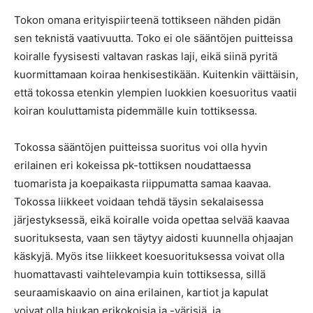
Tokon omana erityispiirteenä tottikseen nähden pidän
sen teknistä vaativuutta. Toko ei ole sääntöjen puitteissa
koiralle fyysisesti valtavan raskas laji, eikä siinä pyritä
kuormittamaan koiraa henkisestikään. Kuitenkin väittäisin,
että tokossa etenkin ylempien luokkien koesuoritus vaatii
koiran kouluttamista pidemmälle kuin tottiksessa.
Tokossa sääntöjen puitteissa suoritus voi olla hyvin
erilainen eri kokeissa pk-tottiksen noudattaessa
tuomarista ja koepaikasta riippumatta samaa kaavaa.
Tokossa liikkeet voidaan tehdä täysin sekalaisessa
järjestyksessä, eikä koiralle voida opettaa selvää kaavaa
suorituksesta, vaan sen täytyy aidosti kuunnella ohjaajan
käskyjä. Myös itse liikkeet koesuorituksessa voivat olla
huomattavasti vaihtelevampia kuin tottiksessa, sillä
seuraamiskaavio on aina erilainen, kartiot ja kapulat
voivat olla hiukan erikokoisia ja -värisiä, ja