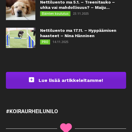
Nettiluento ma 5.1. – Treenitauko –
uhka vai mahdollisuus? – Maiju...
23.11.2025
Eläinten koulutus
Nettiluento ma 17.11. – Hyppäämisen
haasteet – Nina Hänninen
14.11.2025
PRO
Lue lisää artikkeleitamme!
#KOIRAURHEILUNILO