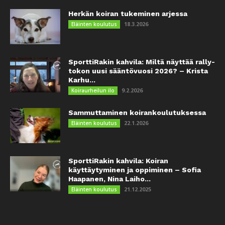
Herkän koiran tukeminen arjessa
18.3.2026
Eläinten koulutus
SporttiRakin kahvila: Miltä näyttää rally-
tokon uusi sääntövuosi 2026? – Krista
Karhu...
9.2.2026
Koiraurheilun ilo
Sammuttaminen koirankoulutuksessa
22.1.2026
Eläinten koulutus
SporttiRakin kahvila: Koiran
käyttäytyminen ja oppiminen – Sofia
Haapanen, Nina Laiho...
21.12.2025
Eläinten koulutus