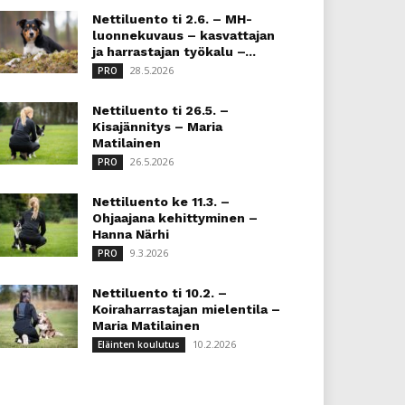
Nettiluento ti 2.6. – MH-
luonnekuvaus – kasvattajan
ja harrastajan työkalu –...
28.5.2026
PRO
Nettiluento ti 26.5. –
Kisajännitys – Maria
Matilainen
26.5.2026
PRO
Nettiluento ke 11.3. –
Ohjaajana kehittyminen –
Hanna Närhi
9.3.2026
PRO
Nettiluento ti 10.2. –
Koiraharrastajan mielentila –
Maria Matilainen
10.2.2026
Eläinten koulutus