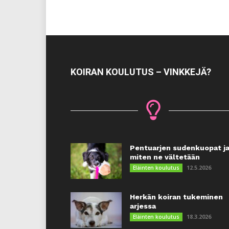
KOIRAN KOULUTUS – VINKKEJÄ?
Pentuarjen sudenkuopat j
miten ne vältetään
12.5.2026
Eläinten koulutus
Herkän koiran tukeminen
arjessa
18.3.2026
Eläinten koulutus