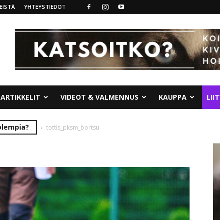
EISTÄ
YHTEYSTIEDOT
ARTIKKELIT
VIDEOT & VALMENNUS
KAUPPA
LII
olempia?
tottis_pksm_bortsu