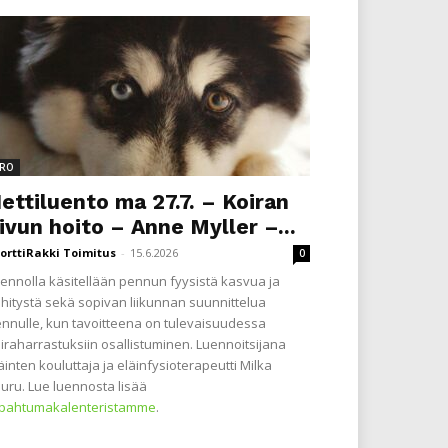
RO
ettiluento ma 27.7. – Koiran
ivun hoito – Anne Myller –...
orttiRakki Toimitus
-
15.6.2026
0
ennolla käsitellään pennun fyysistä kasvua ja
hitystä sekä sopivan liikunnan suunnittelua
nnulle, kun tavoitteena on tulevaisuudessa
iraharrastuksiin osallistuminen. Luennoitsijana
äinten kouluttaja ja eläinfysioterapeutti Milka
uru. Lue luennosta lisää
apahtumakalenteristamme
.