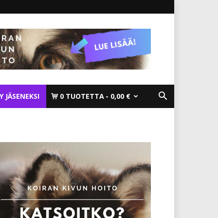
TY JÄSENEKSI
0 TUOTETTA
0,00 €