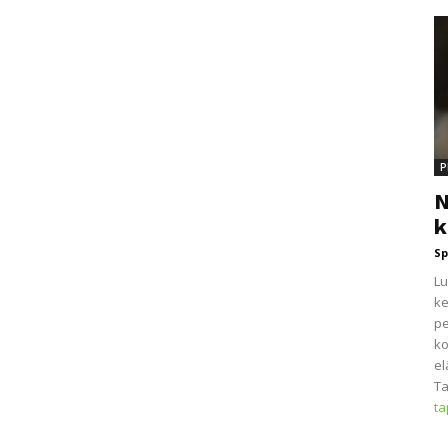
P
N
k
Sp
Lu
ke
pe
ko
el
Ta
t