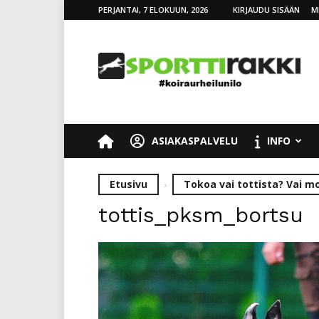
PERJANTAI, 7 ELOKUUN, 2026
KIRJAUDU SISÄÄN
M
SporttiRakki
ASIAKASPALVELU
INFO
Etusivu
Tokoa vai tottista? Vai m
tottis_pksm_bortsu