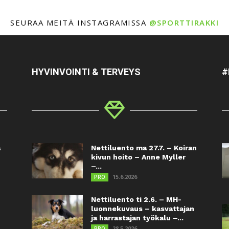
SEURAA MEITÄ INSTAGRAMISSA
@SPORTTIRAKKI
HYVINVOINTI & TERVEYS
#
a
Nettiluento ma 27.7. – Koiran
kivun hoito – Anne Myller
–...
15.6.2026
PRO
Nettiluento ti 2.6. – MH-
luonnekuvaus – kasvattajan
ja harrastajan työkalu –...
28.5.2026
PRO