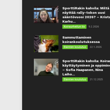
SporttiRakin kahvila: Miltä
näyttää rally-tokon uusi
sääntövuosi 2026? – Krist
Karhu...
9.2.2026
Koiraurheilun ilo
Sammuttaminen
koirankoulutuksessa
22.1.2026
Eläinten koulutus
SporttiRakin kahvila: Koira
käyttäytyminen ja oppimin
– Sofia Haapanen, Nina
Laiho...
21.12.2025
Eläinten koulutus