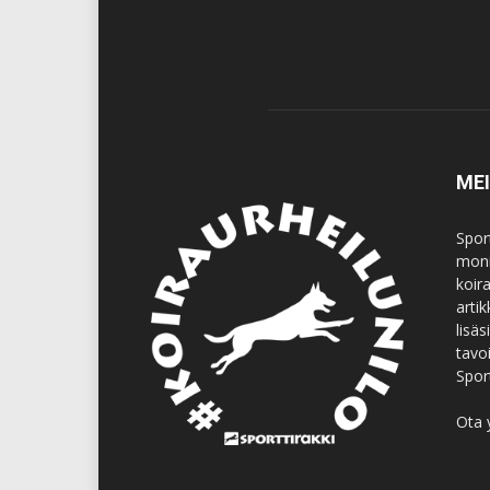
ME
Spor
moni
koir
artik
lisä
tavo
Spor
Ota 