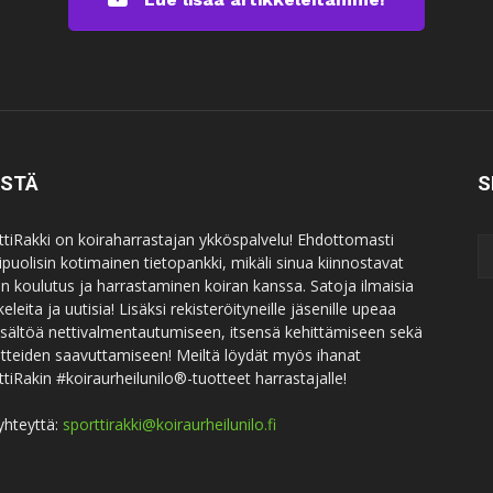
ISTÄ
S
ttiRakki on koiraharrastajan ykköspalvelu! Ehdottomasti
puolisin kotimainen tietopankki, mikäli sinua kiinnostavat
an koulutus ja harrastaminen koiran kanssa. Satoja ilmaisia
keleita ja uutisia! Lisäksi rekisteröityneille jäsenille upeaa
sisältöä nettivalmentautumiseen, itsensä kehittämiseen sekä
itteiden saavuttamiseen! Meiltä löydät myös ihanat
ttiRakin #koiraurheilunilo®-tuotteet harrastajalle!
yhteyttä:
sporttirakki@koiraurheilunilo.fi