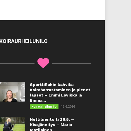
KOIRAURHEILUNILO
SporttiRakin kahvila:
Koiraharrastaminen ja pienet
lapset – Emmi Lavikka ja
Emma...
12.6.2026
Koiraurheilun ilo
Nettiluento ti 26.5. –
Kisajännitys – Maria
Matilainen