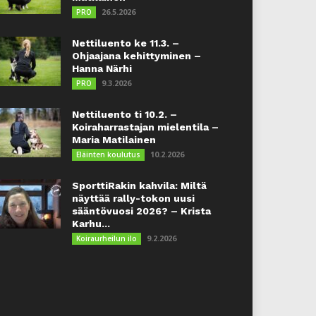
26.5.2026
PRO
Nettiluento ke 11.3. –
Ohjaajana kehittyminen –
Hanna Närhi
9.3.2026
PRO
Nettiluento ti 10.2. –
Koiraharrastajan mielentila –
Maria Matilainen
10.2.2026
Eläinten koulutus
SporttiRakin kahvila: Miltä
näyttää rally-tokon uusi
sääntövuosi 2026? – Krista
Karhu...
9.2.2026
Koiraurheilun ilo