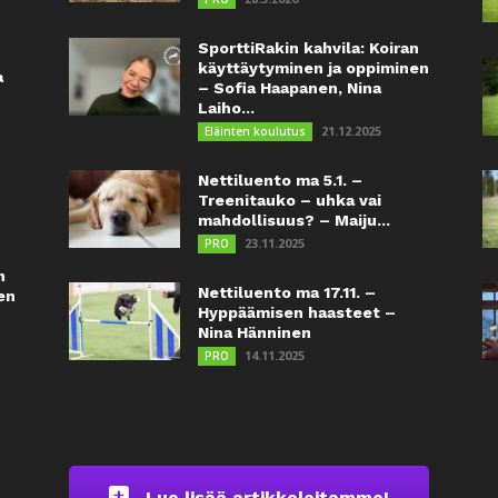
SporttiRakin kahvila: Koiran
käyttäytyminen ja oppiminen
a
– Sofia Haapanen, Nina
Laiho...
21.12.2025
Eläinten koulutus
Nettiluento ma 5.1. –
Treenitauko – uhka vai
mahdollisuus? – Maiju...
23.11.2025
PRO
n
Nettiluento ma 17.11. –
en
Hyppäämisen haasteet –
Nina Hänninen
14.11.2025
PRO
Lue lisää artikkeleitamme!