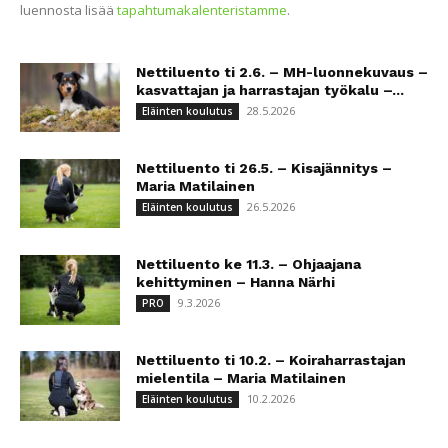
luennosta lisää
tapahtumakalenteristamme
.
Nettiluento ti 2.6. – MH-luonnekuvaus –
kasvattajan ja harrastajan työkalu –...
28.5.2026
Eläinten koulutus
Nettiluento ti 26.5. – Kisajännitys –
Maria Matilainen
26.5.2026
Eläinten koulutus
Nettiluento ke 11.3. – Ohjaajana
kehittyminen – Hanna Närhi
9.3.2026
PRO
Nettiluento ti 10.2. – Koiraharrastajan
mielentila – Maria Matilainen
10.2.2026
Eläinten koulutus