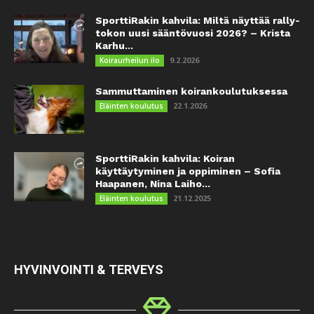
SporttiRakin kahvila: Miltä näyttää rally-
tokon uusi sääntövuosi 2026? – Krista
Karhu...
9.2.2026
Koiraurheilun ilo
Sammuttaminen koirankoulutuksessa
22.1.2026
Eläinten koulutus
SporttiRakin kahvila: Koiran
käyttäytyminen ja oppiminen – Sofia
Haapanen, Nina Laiho...
21.12.2025
Eläinten koulutus
HYVINVOINTI & TERVEYS