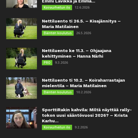
Emmi Lavikka ja Emma...
12.6.2026
Koiraurheilun ilo
Nettiluento ti 26.5. – Kisajännitys –
Maria Matilainen
26.5.2026
Eläinten koulutus
Nettiluento ke 11.3. – Ohjaajana
kehittyminen – Hanna Närhi
9.3.2026
PRO
Nettiluento ti 10.2. – Koiraharrastajan
mielentila – Maria Matilainen
10.2.2026
Eläinten koulutus
SporttiRakin kahvila: Miltä näyttää rally-
tokon uusi sääntövuosi 2026? – Krista
Karhu...
9.2.2026
Koiraurheilun ilo