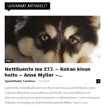
UUSIMMAT ARTIKKELIT
PRO
Nettiluento ma 27.7. – Koiran kivun
hoito – Anne Myller –...
SporttiRakki Toimitus
-
15.6.2026
0
Luennolla käsitellään pennun fyysistä kasvua ja kehitystä sekä
sopivan liikunnan suunnittelua pennulle, kun tavoitteena on
tulevaisuudessa koiraharrastuksiin osallistuminen. Luennoitsijana
eläinten kouluttaja ja eläinfysioterapeutti Milka Tauru. Lue