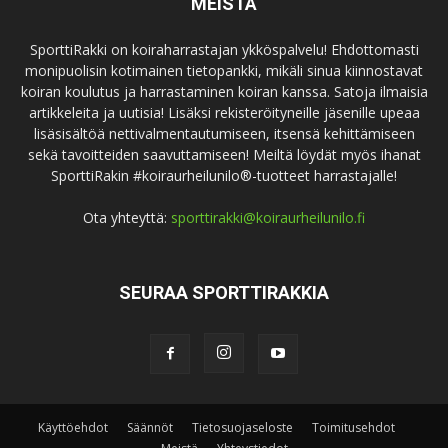
MEISTÄ
SporttiRakki on koiraharrastajan ykköspalvelu! Ehdottomasti
monipuolisin kotimainen tietopankki, mikäli sinua kiinnostavat
koiran koulutus ja harrastaminen koiran kanssa. Satoja ilmaisia
artikkeleita ja uutisia! Lisäksi rekisteröityneille jäsenille upeaa
lisäsisältöä nettivalmentautumiseen, itsensä kehittämiseen
sekä tavoitteiden saavuttamiseen! Meiltä löydät myös ihanat
SporttiRakin #koiraurheilunilo®-tuotteet harrastajalle!
Ota yhteyttä:
sporttirakki@koiraurheilunilo.fi
SEURAA SPORTTIRAKKIA
Käyttöehdot
Säännöt
Tietosuojaseloste
Toimitusehdot