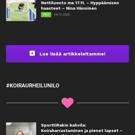
Nettiluento ma 17.11. – Hyppäämisen
haasteet – Nina Hänninen
14.11.2025
PRO
Lue lisää artikkeleitamme!
#KOIRAURHEILUNILO
SporttiRakin kahvila:
Koiraharrastaminen ja pienet lapset –