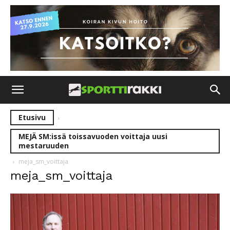
Etusivu
MEJÄ SM:issä toissavuoden voittaja uusi
mestaruuden
meja_sm_voittaja
meja_sm_voittaja