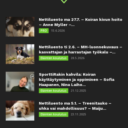
Nettiluento ma 27.7. – Koiran kivun hoito
– Anne Myller –...
15.6.2026
PRO
Nettiluento ti 2.6. – MH-luonnekuvaus –
kasvattajan ja harrastajan työkalu –...
28.5.2026
Eläinten koulutus
SporttiRakin kahvila: Koiran
käyttäytyminen ja oppiminen – Sofia
Haapanen, Nina Laiho...
21.12.2025
Eläinten koulutus
Nettiluento ma 5.1. – Treenitauko –
uhka vai mahdollisuus? – Maiju...
23.11.2025
Eläinten koulutus