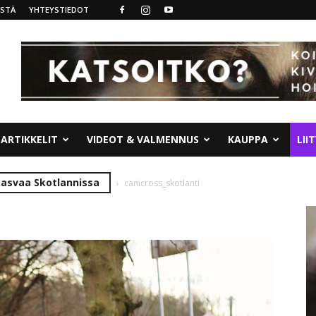
ISTÄ
YHTEYSTIEDOT
ARTIKKELIT
VIDEOT & VALMENNUS
KAUPPA
LII
 kasvaa Skotlannissa
canicross_skotlanti