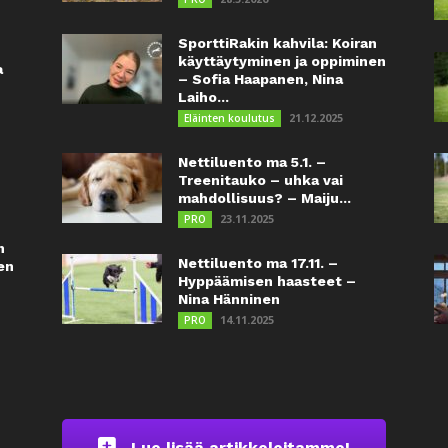
SporttiRakin kahvila: Koiran
käyttäytyminen ja oppiminen
a
– Sofia Haapanen, Nina
Laiho...
21.12.2025
Eläinten koulutus
Nettiluento ma 5.1. –
Treenitauko – uhka vai
mahdollisuus? – Maiju...
23.11.2025
PRO
n
Nettiluento ma 17.11. –
en
Hyppäämisen haasteet –
Nina Hänninen
14.11.2025
PRO
Lue lisää artikkeleitamme!