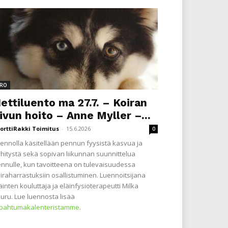
RO
ettiluento ma 27.7. – Koiran
ivun hoito – Anne Myller –...
orttiRakki Toimitus
-
15.6.2026
0
ennolla käsitellään pennun fyysistä kasvua ja
hitystä sekä sopivan liikunnan suunnittelua
nnulle, kun tavoitteena on tulevaisuudessa
iraharrastuksiin osallistuminen. Luennoitsijana
äinten kouluttaja ja eläinfysioterapeutti Milka
uru. Lue luennosta lisää
apahtumakalenteristamme
.