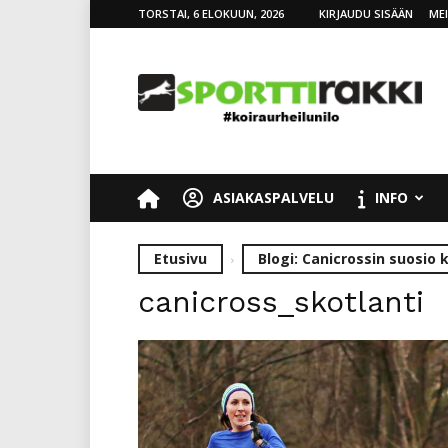
TORSTAI, 6 ELOKUUN, 2026
KIRJAUDU SISÄÄN
ME
SporttiRakki
ASIAKASPALVELU
INFO
Etusivu
Blogi: Canicrossin suosio
canicross_skotlanti