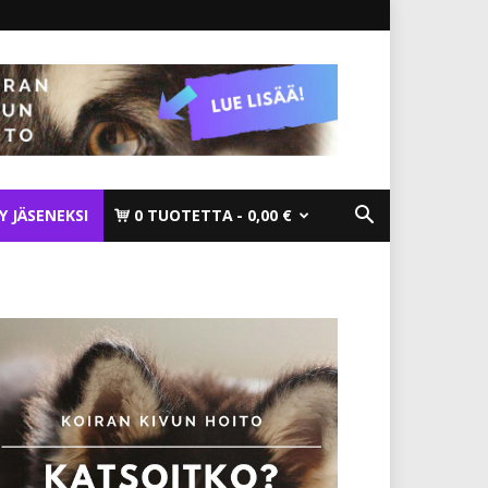
TY JÄSENEKSI
0 TUOTETTA
0,00 €