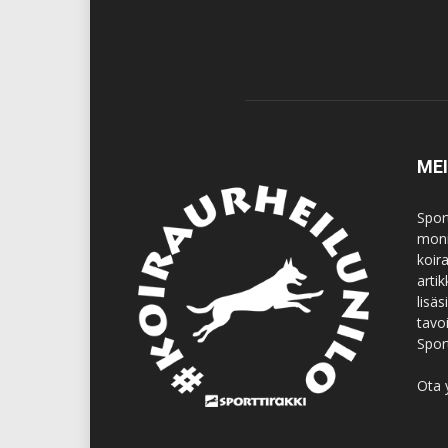
ME
Spor
moni
koir
artik
lisä
tavo
Spor
Ota 