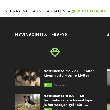
SEURAA MEITÄ INSTAGRAMISSA
@SPORTTIRAKKI
HYVINVOINTI & TERVEYS
#
a
Nettiluento ma 27.7. – Koiran
kivun hoito – Anne Myller
–...
15.6.2026
PRO
Nettiluento ti 2.6. – MH-
luonnekuvaus – kasvattajan
ja harrastajan työkalu –...
28.5.2026
PRO