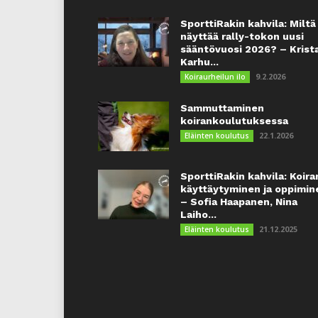
SporttiRakin kahvila: Miltä
näyttää rally-tokon uusi
sääntövuosi 2026? – Krist
Karhu...
9.2.2026
Koiraurheilun ilo
Sammuttaminen
koirankoulutuksessa
22.1.2026
Eläinten koulutus
SporttiRakin kahvila: Koira
käyttäytyminen ja oppimin
– Sofia Haapanen, Nina
Laiho...
21.12.2025
Eläinten koulutus