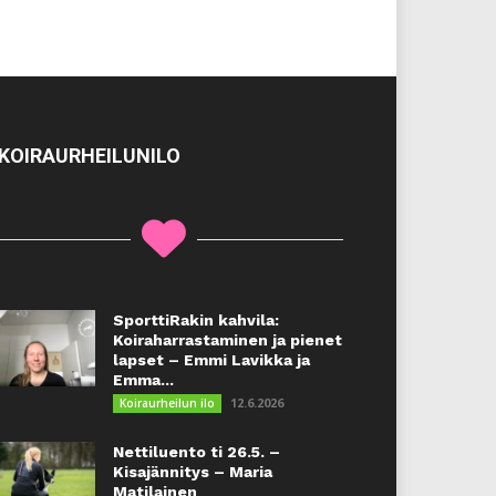
KOIRAURHEILUNILO
SporttiRakin kahvila:
Koiraharrastaminen ja pienet
lapset – Emmi Lavikka ja
Emma...
12.6.2026
Koiraurheilun ilo
Nettiluento ti 26.5. –
Kisajännitys – Maria
Matilainen