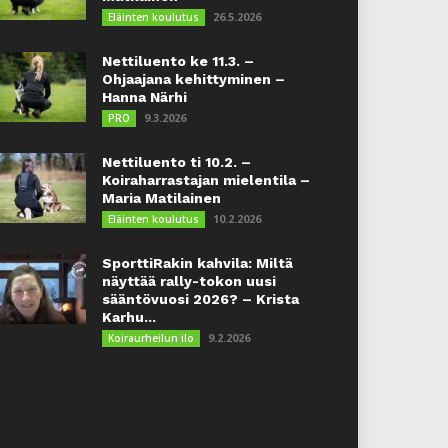
26.5.2026
Eläinten koulutus
Nettiluento ke 11.3. –
Ohjaajana kehittyminen –
Hanna Närhi
9.3.2026
PRO
Nettiluento ti 10.2. –
Koiraharrastajan mielentila –
Maria Matilainen
10.2.2026
Eläinten koulutus
SporttiRakin kahvila: Miltä
näyttää rally-tokon uusi
sääntövuosi 2026? – Krista
Karhu...
9.2.2026
Koiraurheilun ilo