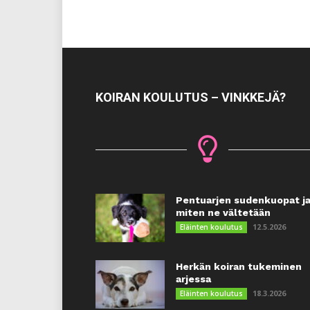
KOIRAN KOULUTUS – VINKKEJÄ?
Pentuarjen sudenkuopat j
miten ne vältetään
12.5.2026
Eläinten koulutus
Herkän koiran tukeminen
arjessa
18.3.2026
Eläinten koulutus