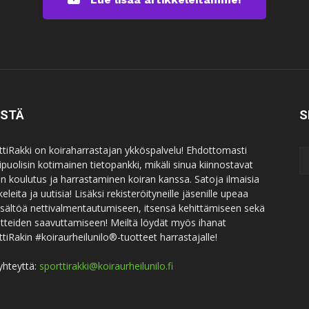
ISTÄ
S
ttiRakki on koiraharrastajan ykköspalvelu! Ehdottomasti
puolisin kotimainen tietopankki, mikäli sinua kiinnostavat
an koulutus ja harrastaminen koiran kanssa. Satoja ilmaisia
keleita ja uutisia! Lisäksi rekisteröityneille jäsenille upeaa
sisältöä nettivalmentautumiseen, itsensä kehittämiseen sekä
itteiden saavuttamiseen! Meiltä löydät myös ihanat
ttiRakin #koiraurheilunilo®-tuotteet harrastajalle!
yhteyttä:
sporttirakki@koiraurheilunilo.fi