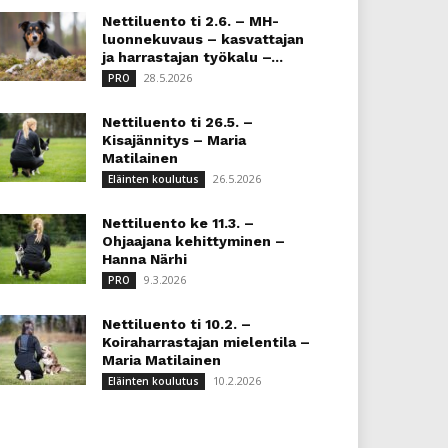
Nettiluento ti 2.6. – MH-
luonnekuvaus – kasvattajan
ja harrastajan työkalu –...
28.5.2026
PRO
Nettiluento ti 26.5. –
Kisajännitys – Maria
Matilainen
26.5.2026
Eläinten koulutus
Nettiluento ke 11.3. –
Ohjaajana kehittyminen –
Hanna Närhi
9.3.2026
PRO
Nettiluento ti 10.2. –
Koiraharrastajan mielentila –
Maria Matilainen
10.2.2026
Eläinten koulutus