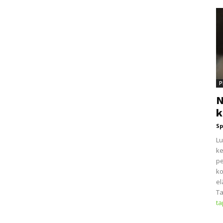
P
N
k
Sp
Lu
ke
pe
ko
el
Ta
t