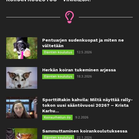
Pentuarjen sudenkuopat ja miten ne
vältetään
12.5.2026
Eläinten koulutus
Herkän koiran tukeminen arjessa
18.3.2026
Eläinten koulutus
SporttiRakin kahvila: Miltä näyttää rally-
tokon uusi sääntövuosi 2026? – Krista
Karhu...
9.2.2026
Koiraurheilun ilo
Sammuttaminen koirankoulutuksessa
22.1.2026
Eläinten koulutus