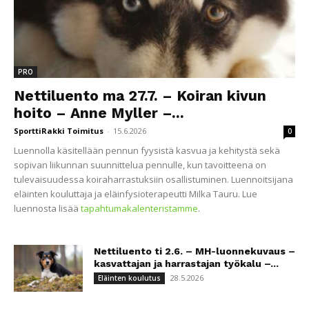
PRO
Nettiluento ma 27.7. – Koiran kivun
hoito – Anne Myller –...
SporttiRakki Toimitus
-
15.6.2026
0
Luennolla käsitellään pennun fyysistä kasvua ja kehitystä sekä
sopivan liikunnan suunnittelua pennulle, kun tavoitteena on
tulevaisuudessa koiraharrastuksiin osallistuminen. Luennoitsijana
eläinten kouluttaja ja eläinfysioterapeutti Milka Tauru. Lue
luennosta lisää
tapahtumakalenteristamme
.
Nettiluento ti 2.6. – MH-luonnekuvaus –
kasvattajan ja harrastajan työkalu –...
28.5.2026
Eläinten koulutus