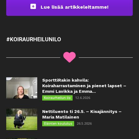
Lue lisää artikkeleitamme!
#KOIRAURHEILUNILO
SporttiRakin kahvila:
Koiraharrastaminen ja pienet lapset –
Emmi Lavikka ja Emma...
12.6.2026
Koiraurheilun ilo
Nettiluento ti 26.5. – Kisajännitys –
Maria Matilainen
26.5.2026
Eläinten koulutus