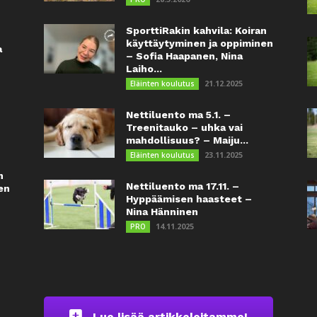
SporttiRakin kahvila: Koiran
käyttäytyminen ja oppiminen
a
– Sofia Haapanen, Nina
Laiho...
21.12.2025
Eläinten koulutus
Nettiluento ma 5.1. –
Treenitauko – uhka vai
mahdollisuus? – Maiju...
23.11.2025
Eläinten koulutus
n
Nettiluento ma 17.11. –
en
Hyppäämisen haasteet –
Nina Hänninen
14.11.2025
PRO
Lue lisää artikkeleitamme!