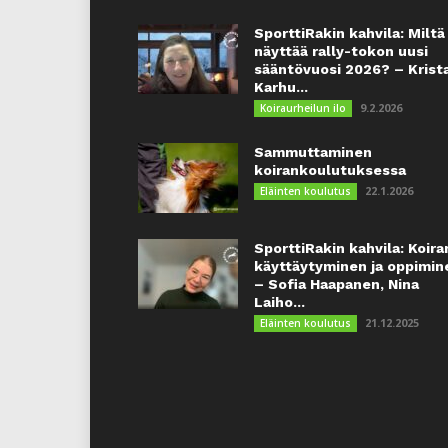
SporttiRakin kahvila: Miltä
näyttää rally-tokon uusi
sääntövuosi 2026? – Krist
Karhu...
9.2.2026
Koiraurheilun ilo
Sammuttaminen
koirankoulutuksessa
22.1.2026
Eläinten koulutus
SporttiRakin kahvila: Koira
käyttäytyminen ja oppimin
– Sofia Haapanen, Nina
Laiho...
21.12.2025
Eläinten koulutus