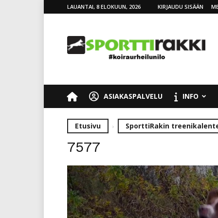
LAUANTAI, 8 ELOKUUN, 2026
KIRJAUDU SISÄÄN
ME
SporttiRakki
ASIAKASPALVELU
INFO
Etusivu
SporttiRakin treenikalente
7577