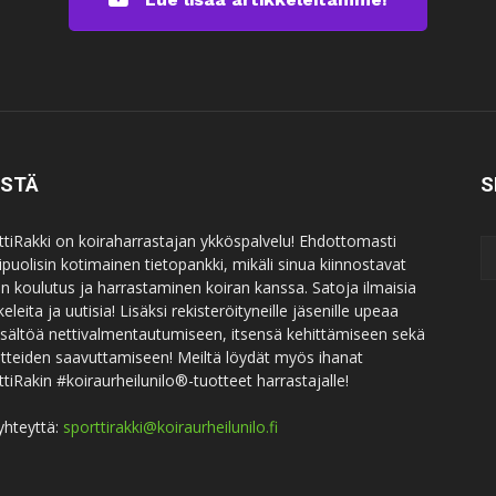
ISTÄ
S
ttiRakki on koiraharrastajan ykköspalvelu! Ehdottomasti
puolisin kotimainen tietopankki, mikäli sinua kiinnostavat
an koulutus ja harrastaminen koiran kanssa. Satoja ilmaisia
keleita ja uutisia! Lisäksi rekisteröityneille jäsenille upeaa
sisältöä nettivalmentautumiseen, itsensä kehittämiseen sekä
itteiden saavuttamiseen! Meiltä löydät myös ihanat
ttiRakin #koiraurheilunilo®-tuotteet harrastajalle!
yhteyttä:
sporttirakki@koiraurheilunilo.fi