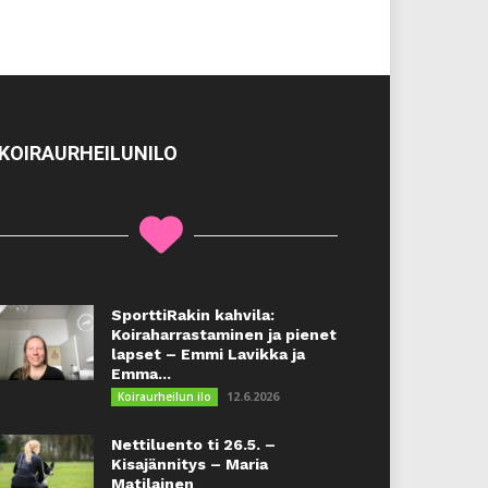
KOIRAURHEILUNILO
SporttiRakin kahvila:
Koiraharrastaminen ja pienet
lapset – Emmi Lavikka ja
Emma...
12.6.2026
Koiraurheilun ilo
Nettiluento ti 26.5. –
Kisajännitys – Maria
Matilainen