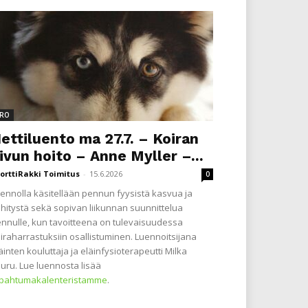
RO
ettiluento ma 27.7. – Koiran
ivun hoito – Anne Myller –...
orttiRakki Toimitus
-
15.6.2026
0
ennolla käsitellään pennun fyysistä kasvua ja
hitystä sekä sopivan liikunnan suunnittelua
nnulle, kun tavoitteena on tulevaisuudessa
iraharrastuksiin osallistuminen. Luennoitsijana
äinten kouluttaja ja eläinfysioterapeutti Milka
uru. Lue luennosta lisää
apahtumakalenteristamme
.