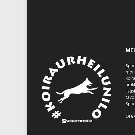
ME
Spor
moni
koir
artik
lisä
tavo
Spor
Ota 