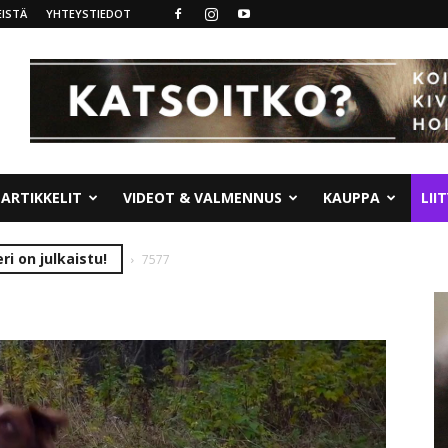
ISTÄ
YHTEYSTIEDOT
ARTIKKELIT
VIDEOT & VALMENNUS
KAUPPA
LII
ri on julkaistu!
7577