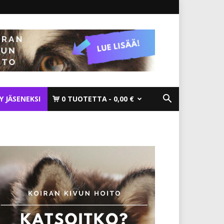
TY JÄSENEKSI
0 TUOTETTA
0,00 €