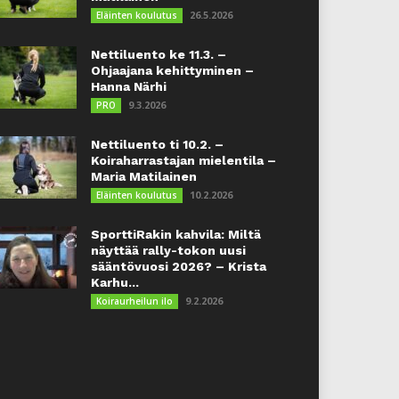
26.5.2026
Eläinten koulutus
Nettiluento ke 11.3. –
Ohjaajana kehittyminen –
Hanna Närhi
9.3.2026
PRO
Nettiluento ti 10.2. –
Koiraharrastajan mielentila –
Maria Matilainen
10.2.2026
Eläinten koulutus
SporttiRakin kahvila: Miltä
näyttää rally-tokon uusi
sääntövuosi 2026? – Krista
Karhu...
9.2.2026
Koiraurheilun ilo