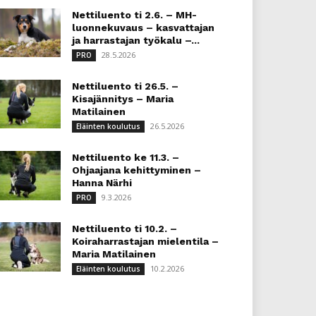
Nettiluento ti 2.6. – MH-
luonnekuvaus – kasvattajan
ja harrastajan työkalu –...
28.5.2026
PRO
Nettiluento ti 26.5. –
Kisajännitys – Maria
Matilainen
26.5.2026
Eläinten koulutus
Nettiluento ke 11.3. –
Ohjaajana kehittyminen –
Hanna Närhi
9.3.2026
PRO
Nettiluento ti 10.2. –
Koiraharrastajan mielentila –
Maria Matilainen
10.2.2026
Eläinten koulutus