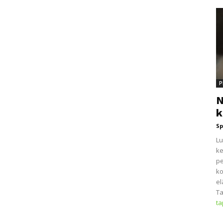
P
N
k
Sp
Lu
ke
pe
ko
el
Ta
t