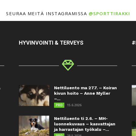
SEURAA MEITÄ INSTAGRAMISSA
@SPORTTIRAKKI
HYVINVOINTI & TERVEYS
#
a
Nettiluento ma 27.7. – Koiran
kivun hoito – Anne Myller
–...
15.6.2026
PRO
Nettiluento ti 2.6. – MH-
luonnekuvaus – kasvattajan
ja harrastajan työkalu –...
28.5.2026
PRO