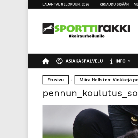
LAUANTAI, 8 ELOKUUN, 2026
KIRJAUDU SISÄÄN
ME
SporttiRakki
ASIAKASPALVELU
INFO
Etusivu
Miira Hellsten: Vinkkejä 
pennun_koulutus_so