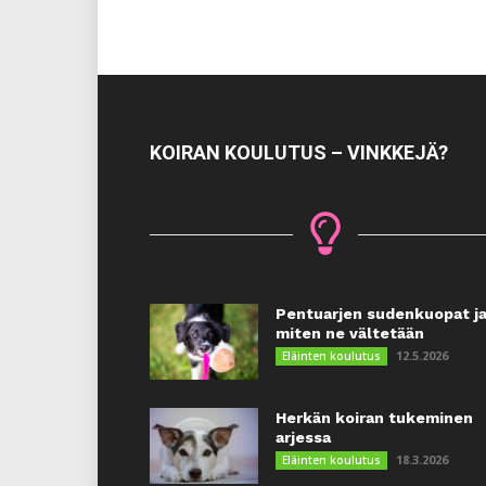
KOIRAN KOULUTUS – VINKKEJÄ?
Pentuarjen sudenkuopat j
miten ne vältetään
12.5.2026
Eläinten koulutus
Herkän koiran tukeminen
arjessa
18.3.2026
Eläinten koulutus