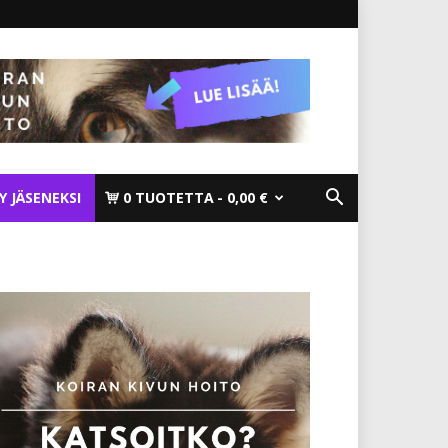
TY JÄSENEKSI
0 TUOTETTA
0,00 €