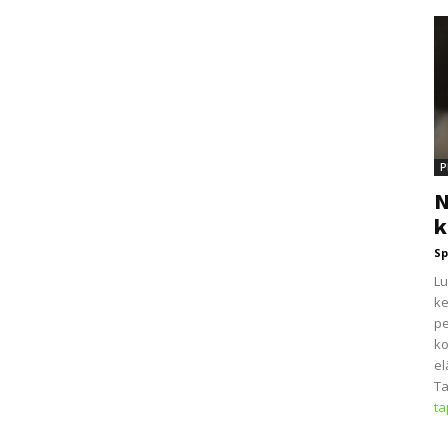
P
N
k
Sp
Lu
ke
pe
ko
el
Ta
t