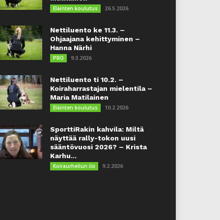
26.5.2026
Eläinten koulutus
Nettiluento ke 11.3. –
Ohjaajana kehittyminen –
Hanna Närhi
9.3.2026
PRO
Nettiluento ti 10.2. –
Koiraharrastajan mielentila –
Maria Matilainen
10.2.2026
Eläinten koulutus
SporttiRakin kahvila: Miltä
näyttää rally-tokon uusi
sääntövuosi 2026? – Krista
Karhu...
9.2.2026
Koiraurheilun ilo