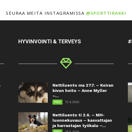
SEURAA MEITÄ INSTAGRAMISSA
@SPORTTIRAKKI
HYVINVOINTI & TERVEYS
#
a
Nettiluento ma 27.7. – Koiran
kivun hoito – Anne Myller
–...
15.6.2026
PRO
Nettiluento ti 2.6. – MH-
luonnekuvaus – kasvattajan
ja harrastajan työkalu –...
28.5.2026
PRO