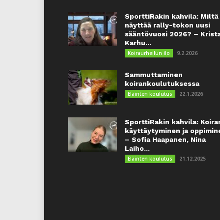
SporttiRakin kahvila: Miltä
näyttää rally-tokon uusi
sääntövuosi 2026? – Krist
Karhu...
9.2.2026
Koiraurheilun ilo
Sammuttaminen
koirankoulutuksessa
22.1.2026
Eläinten koulutus
SporttiRakin kahvila: Koira
käyttäytyminen ja oppimin
– Sofia Haapanen, Nina
Laiho...
21.12.2025
Eläinten koulutus