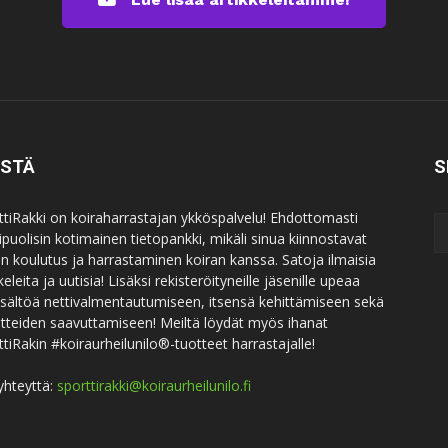
ISTÄ
S
ttiRakki on koiraharrastajan ykköspalvelu! Ehdottomasti
puolisin kotimainen tietopankki, mikäli sinua kiinnostavat
an koulutus ja harrastaminen koiran kanssa. Satoja ilmaisia
keleita ja uutisia! Lisäksi rekisteröityneille jäsenille upeaa
sisältöä nettivalmentautumiseen, itsensä kehittämiseen sekä
itteiden saavuttamiseen! Meiltä löydät myös ihanat
ttiRakin #koiraurheilunilo®-tuotteet harrastajalle!
yhteyttä:
sporttirakki@koiraurheilunilo.fi