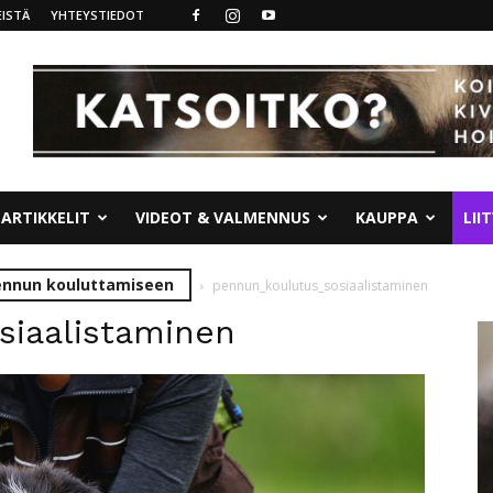
ISTÄ
YHTEYSTIEDOT
ARTIKKELIT
VIDEOT & VALMENNUS
KAUPPA
LII
pennun kouluttamiseen
pennun_koulutus_sosiaalistaminen
siaalistaminen