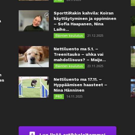
SporttiRakin kahvila: Koiran
käyttäytyminen ja oppiminen
a
– Sofia Haapanen, Nina
Laiho...
21.12.2025
Eläinten koulutus
Nettiluento ma 5.1. –
Treenitauko – uhka vai
mahdollisuus? – Maiju...
23.11.2025
Eläinten koulutus
n
Nettiluento ma 17.11. –
en
Hyppäämisen haasteet –
Nina Hänninen
14.11.2025
PRO
Lue lisää artikkeleitamme!