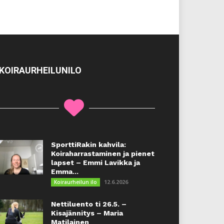
KOIRAURHEILUNILO
SporttiRakin kahvila:
Koiraharrastaminen ja pienet
lapset – Emmi Lavikka ja
Emma...
12.6.2026
Koiraurheilun ilo
Nettiluento ti 26.5. –
Kisajännitys – Maria
Matilainen