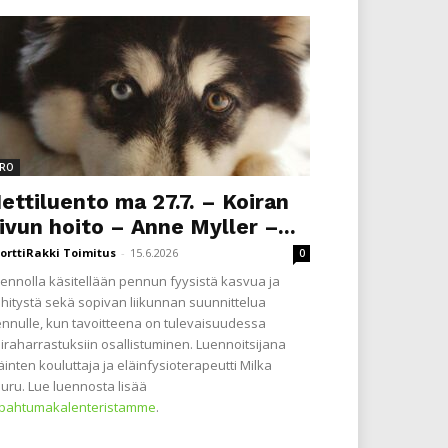
RO
ettiluento ma 27.7. – Koiran
ivun hoito – Anne Myller –...
orttiRakki Toimitus
-
15.6.2026
0
ennolla käsitellään pennun fyysistä kasvua ja
hitystä sekä sopivan liikunnan suunnittelua
nnulle, kun tavoitteena on tulevaisuudessa
iraharrastuksiin osallistuminen. Luennoitsijana
äinten kouluttaja ja eläinfysioterapeutti Milka
uru. Lue luennosta lisää
apahtumakalenteristamme
.