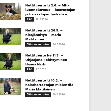
Nettiluento ti 2.6. – MH-
luonnekuvaus – kasvattajan
ja harrastajan työkalu –...
28.5.2026
PRO
Nettiluento ti 26.5. –
Kisajännitys – Maria
Matilainen
26.5.2026
Eläinten koulutus
Nettiluento ke 11.3. –
Ohjaajana kehittyminen –
Hanna Närhi
9.3.2026
PRO
Nettiluento ti 10.2. –
Koiraharrastajan mielentila –
Maria Matilainen
10.2.2026
Eläinten koulutus