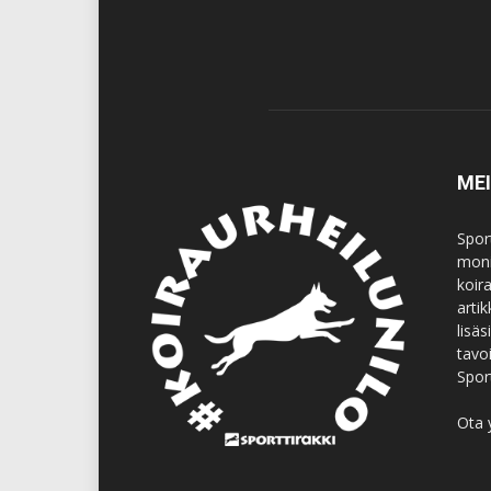
ME
Spor
moni
koir
artik
lisä
tavo
Spor
Ota 