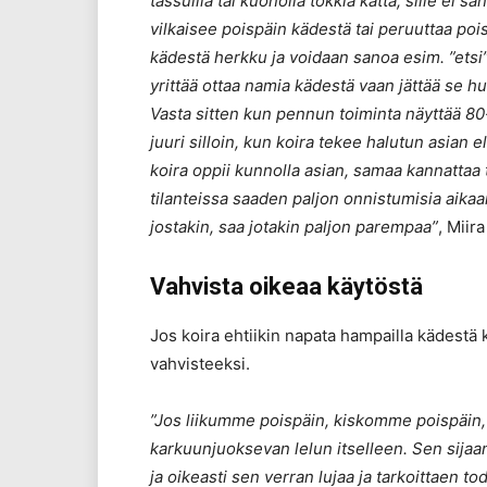
tassuilla tai kuonolla tökkiä kättä, sille ei
vilkaisee poispäin kädestä tai peruuttaa poi
kädestä herkku ja voidaan sanoa esim. ”etsi
yrittää ottaa namia kädestä vaan jättää se h
Vasta sitten kun pennun toiminta näyttää 80-
juuri silloin, kun koira tekee halutun asian el
koira oppii kunnolla asian, samaa kannattaa tre
tilanteissa saaden paljon onnistumisia aikaa
jostakin, saa jotakin paljon parempaa”
, Miir
Vahvista oikeaa käytöstä
Jos koira ehtiikin napata hampailla kädestä k
vahvisteeksi.
”Jos liikumme poispäin, kiskomme poispäin, k
karkuunjuoksevan lelun itselleen. Sen sijaan 
ja oikeasti sen verran lujaa ja tarkoittaen t