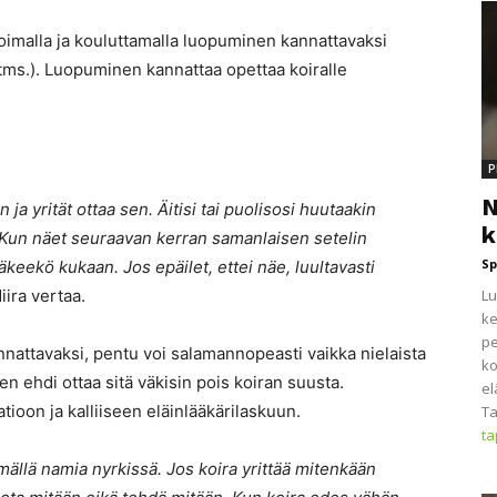
oimalla ja kouluttamalla luopuminen kannattavaksi
 tms.). Luopuminen kannattaa opettaa koiralle
P
N
 ja yrität ottaa sen. Äitisi tai puolisosi huutaakin
k
iä. Kun näet seuraavan kerran samanlaisen setelin
Sp
näkeekö kukaan. Jos epäilet, ettei näe, luultavasti
Miira vertaa.
Lu
ke
pe
annattavaksi, pentu voi salamannopeasti vaikka nielaista
ko
n ehdi ottaa sitä väkisin pois koiran suusta.
el
ioon ja kalliiseen eläinlääkärilaskuun.
Ta
t
ällä namia nyrkissä. Jos koira yrittää mitenkään