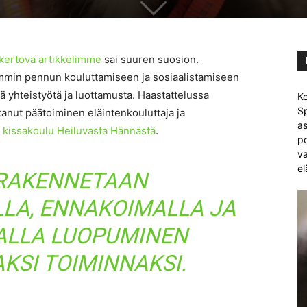
 kertova artikkelimme
sai suuren suosion.
mmin pennun kouluttamiseen ja sosiaalistamiseen
tätä yhteistyötä ja luottamusta. Haastattelussa
Ko
Sp
tanut päätoiminen eläintenkouluttaja ja
as
a kissakoulu Heiluvasta Hännästä
.
po
va
el
RAKENNETAAN
LA, ENNAKOIMALLA JA
LLA LUOPUMINEN
KSI TOIMINNAKSI.