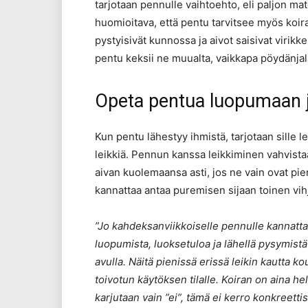
tarjotaan pennulle vaihtoehto, eli paljon ma
huomioitava, että pentu tarvitsee myös koir
pystyisivät kunnossa ja aivot saisivat virikkeitä
pentu keksii ne muualta, vaikkapa pöydänjal
Opeta pentua luopumaan ja
Kun pentu lähestyy ihmistä, tarjotaan sille l
leikkiä. Pennun kanssa leikkiminen vahvistaa
aivan kuolemaansa asti, jos ne vain ovat pie
kannattaa antaa puremisen sijaan toinen vihje
”Jo kahdeksanviikkoiselle pennulle kannatta
luopumista, luoksetuloa ja lähellä pysymistä
avulla. Näitä pienissä erissä leikin kautta kou
toivotun käytöksen tilalle. Koiran on aina hel
karjutaan vain ”ei”, tämä ei kerro konkreettis