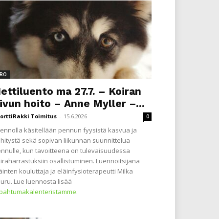
RO
ettiluento ma 27.7. – Koiran
ivun hoito – Anne Myller –...
orttiRakki Toimitus
-
15.6.2026
0
ennolla käsitellään pennun fyysistä kasvua ja
hitystä sekä sopivan liikunnan suunnittelua
nnulle, kun tavoitteena on tulevaisuudessa
iraharrastuksiin osallistuminen. Luennoitsijana
äinten kouluttaja ja eläinfysioterapeutti Milka
uru. Lue luennosta lisää
apahtumakalenteristamme
.