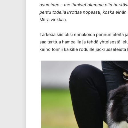
osuminen – me ihmiset olemme niin herkäst
pentu todella irrottaa nopeasti, koska eihän 
Miira vinkkaa.
Tärkeää siis olisi ennakoida pennun eleitä ja
saa tarttua hampailla ja tehdä yhteisestä l
keino toimii kaikille roduille jackrusseleist