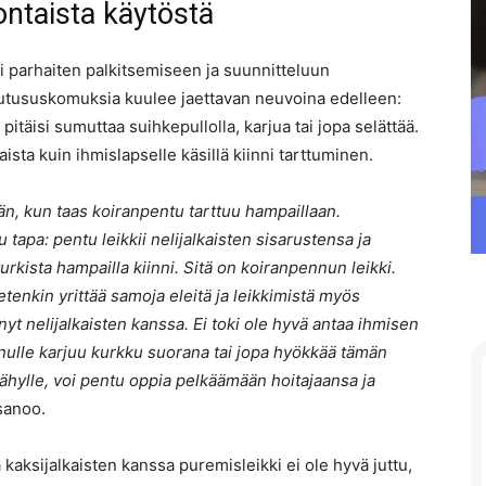
ntaista käytöstä
sti parhaiten palkitsemiseen ja suunnitteluun
ulutususkomuksia kuulee jaettavan neuvoina edelleen:
ä pitäisi sumuttaa suihkepullolla, karjua tai jopa selättää.
sta kuin ihmislapselle käsillä kiinni tarttuminen.
ään, kun taas koiranpentu tarttuu hampaillaan.
tapa: pentu leikkii nelijalkaisten sisarustensa ja
turkista hampailla kiinni. Sitä on koiranpennun leikki.
etenkin yrittää samoja eleitä ja leikkimistä myös
nyt nelijalkaisten kanssa. Ei toki ole hyvä antaa ihmisen
nulle karjuu kurkku suorana tai jopa hyökkää tämän
hylle, voi pentu oppia pelkäämään hoitajaansa ja
 sanoo.
aksijalkaisten kanssa puremisleikki ei ole hyvä juttu,