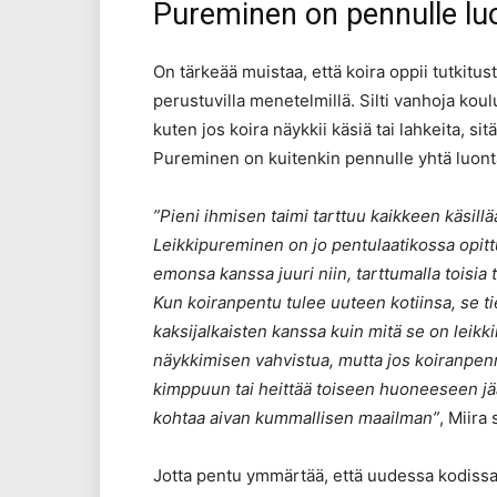
Pureminen on pennulle luo
On tärkeää muistaa, että koira oppii tutkitu
perustuvilla menetelmillä. Silti vanhoja ko
kuten jos koira näykkii käsiä tai lahkeita, sit
Pureminen on kuitenkin pennulle yhtä luontai
”Pieni ihmisen taimi tarttuu kaikkeen käsill
Leikkipureminen on jo pentulaatikossa opittu 
emonsa kanssa juuri niin, tarttumalla toisia 
Kun koiranpentu tulee uuteen kotiinsa, se ti
kaksijalkaisten kanssa kuin mitä se on leikki
näykkimisen vahvistua, mutta jos koiranpen
kimppuun tai heittää toiseen huoneeseen jää
kohtaa aivan kummallisen maailman”
, Miira
Jotta pentu ymmärtää, että uudessa kodissa k