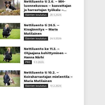
Nettiluento ti 2.6. – MH-
luonnekuvaus – kasvattajan
ja harrastajan työkalu –...
28.5.2026
Eläinten koulutus
Nettiluento ti 26.5. –
Kisajännitys – Maria
Matilainen
26.5.2026
Eläinten koulutus
Nettiluento ke 11.3. –
Ohjaajana kehittyminen –
Hanna Närhi
9.3.2026
PRO
Nettiluento ti 10.2. –
Koiraharrastajan mielentila –
Maria Matilainen
10.2.2026
Eläinten koulutus