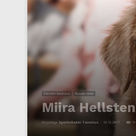
Eläinten koulutus
Nuuski tämä
Miira Hellste
Kirjoittaja
SporttiRakki Toimitus
-
18.10.2017
19