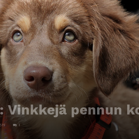
n: Vinkkejä pennun 
519
1