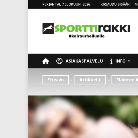
PERJANTAI, 7 ELOKUUN, 2026
KIRJAUDU SISÄÄN
M
SporttiRakki
ASIAKASPALVELU
INFO
Etusivu
Artikkelit
Eläinten 