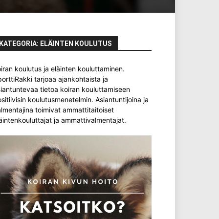
KATEGORIA: ELÄINTEN KOULUTUS
iran koulutus ja eläinten kouluttaminen.
orttiRakki tarjoaa ajankohtaista ja
iantuntevaa tietoa koiran kouluttamiseen
sitiivisin koulutusmenetelmin. Asiantuntijoina ja
lmentajina toimivat ammattitaitoiset
äintenkouluttajat ja ammattivalmentajat.