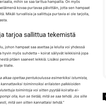
teriaalia, mihin se saa tarttua hampailla. On myös
aeläimenä kovaa purtavaa päivittäin, jotta sen hampaat
. Mikäli turvallisia ja sallittuja purtavia ei ole tarjolla,
asta.
 tarjoa sallittua tekemistä
elu, johon hampaat saa asettaa ja lelulla voi yhdessä
 hyvin myös suhdetta – koirat säilyvät leikkisinä jopa
nestä pitäen saaneet leikkiä. Lisäksi pennulle
 tilalle.
a alkaa opettaa pentukoulussa esimerkiksi istumista,
 kannattaviksi toiminnoiksi erilaisten palkkioiden
lutettuja toimintoja voi sitten pyytää koiralta ei-
pompi olla, kun se tietää, mitä se saa tehdä. Jos sille
esti, mitä sen sitten kannattaisi tehdä.”