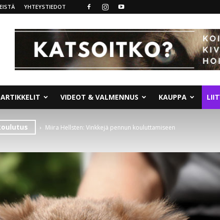
EISTÄ
YHTEYSTIEDOT
ARTIKKELIT
VIDEOT & VALMENNUS
KAUPPA
LII
koulutus
Miira Hellsten: Vinkkejä pennun kouluttamiseen