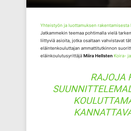
Yhteistyön ja luottamuksen rakentamisesta
Jatkammekin teemaa pohtimalla vielä tarke
liittyviä asioita, jotka osaltaan vahvistavat 
eläintenkouluttajan ammattitutkinnon suorit
eläinkoulutusyrittäjä
Miira Hellsten
Koira- j
RAJOJA 
SUUNNITTELEMAL
KOULUTTAMA
KANNATTAVA