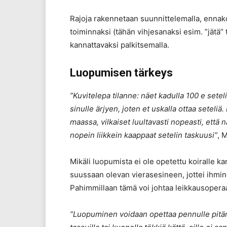
Rajoja rakennetaan suunnittelemalla, ennak
toiminnaksi (tähän vihjesanaksi esim. ”jätä”
kannattavaksi palkitsemalla.
Luopumisen tärkeys
”Kuvitelepa tilanne: näet kadulla 100 e setelin
sinulle ärjyen, joten et uskalla ottaa setel
maassa, vilkaiset luultavasti nopeasti, että 
nopein liikkein kaappaat setelin taskuusi”
, 
Mikäli luopumista ei ole opetettu koiralle k
suussaan olevan vierasesineen, jottei ihmine
Pahimmillaan tämä voi johtaa leikkausoperaat
”Luopuminen voidaan opettaa pennulle pitäm