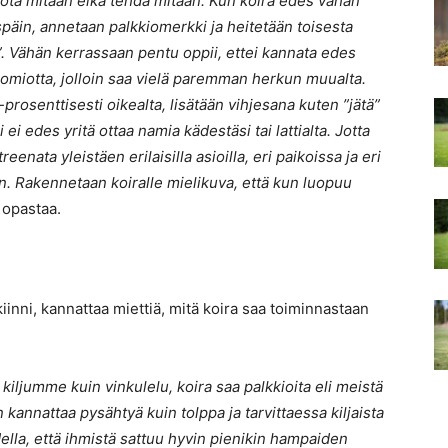
 sanota mitään eikä tehdä mitään. Kun koira edes vähän
späin, annetaan palkkiomerkki ja heitetään toisesta
”. Vähän kerrassaan pentu oppii, ettei kannata edes
uomiotta, jolloin saa vielä paremman herkun muualta.
prosenttisesti oikealta, lisätään vihjesana kuten ”jätä”
i ei edes yritä ottaa namia kädestäsi tai lattialta. Jotta
enata yleistäen erilaisilla asioilla, eri paikoissa ja eri
n. Rakennetaan koiralle mielikuva, että kun luopuu
a opastaa.
iinni, kannattaa miettiä, mitä koira saa toiminnastaan
iljumme kuin vinkulelu, koira saa palkkioita eli meistä
kannattaa pysähtyä kuin tolppa ja tarvittaessa kiljaista
odella, että ihmistä sattuu hyvin pienikin hampaiden