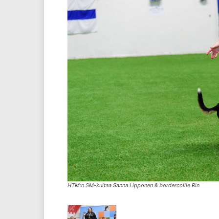
HTM:n SM-kultaa Sanna Lipponen & bordercollie Rin