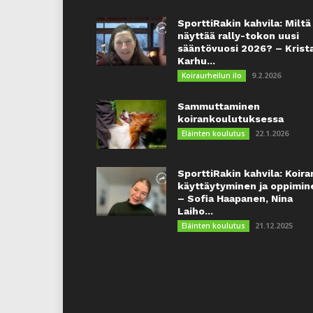
SporttiRakin kahvila: Miltä
näyttää rally-tokon uusi
sääntövuosi 2026? – Krist
Karhu...
9.2.2026
Koiraurheilun ilo
Sammuttaminen
koirankoulutuksessa
22.1.2026
Eläinten koulutus
SporttiRakin kahvila: Koira
käyttäytyminen ja oppimin
– Sofia Haapanen, Nina
Laiho...
21.12.2025
Eläinten koulutus