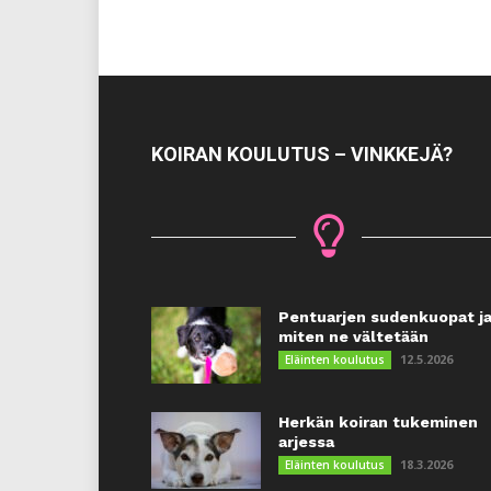
KOIRAN KOULUTUS – VINKKEJÄ?
Pentuarjen sudenkuopat j
miten ne vältetään
12.5.2026
Eläinten koulutus
Herkän koiran tukeminen
arjessa
18.3.2026
Eläinten koulutus