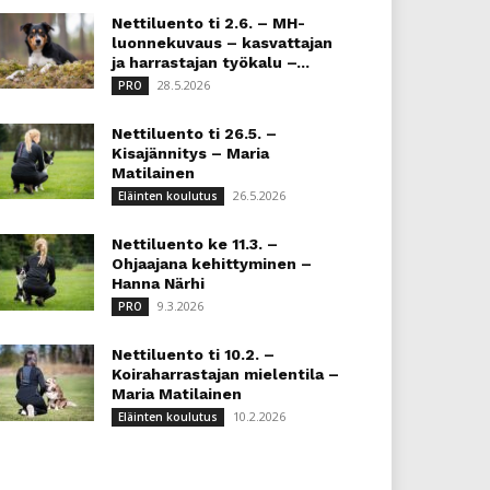
Nettiluento ti 2.6. – MH-
luonnekuvaus – kasvattajan
ja harrastajan työkalu –...
28.5.2026
PRO
Nettiluento ti 26.5. –
Kisajännitys – Maria
Matilainen
26.5.2026
Eläinten koulutus
Nettiluento ke 11.3. –
Ohjaajana kehittyminen –
Hanna Närhi
9.3.2026
PRO
Nettiluento ti 10.2. –
Koiraharrastajan mielentila –
Maria Matilainen
10.2.2026
Eläinten koulutus