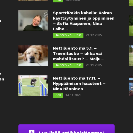
SporttiRakin kahvila: Koiran
käyttäytyminen ja oppiminen
a
– Sofia Haapanen, Nina
Laiho...
21.12.2025
Eläinten koulutus
Nettiluento ma 5.1. –
Treenitauko – uhka vai
mahdollisuus? – Maiju...
23.11.2025
Eläinten koulutus
n
Nettiluento ma 17.11. –
en
Hyppäämisen haasteet –
Nina Hänninen
14.11.2025
PRO
Lue lisää artikkeleitamme!