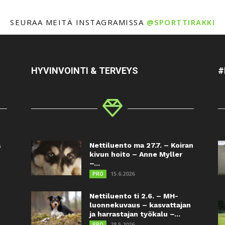
SEURAA MEITÄ INSTAGRAMISSA
@SPORTTIRAKKI
HYVINVOINTI & TERVEYS
#
a
Nettiluento ma 27.7. – Koiran
kivun hoito – Anne Myller
–...
15.6.2026
PRO
Nettiluento ti 2.6. – MH-
luonnekuvaus – kasvattajan
ja harrastajan työkalu –...
28.5.2026
PRO