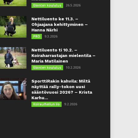
26.5.2026
Eläinten koulutus
Nettiluento ke 11.3. –
Ohjaajana kehittyminen –
Hanna Närhi
9.3.2026
PRO
Nettiluento ti 10.2. –
Koiraharrastajan mielentila –
Maria Matilainen
10.2.2026
Eläinten koulutus
SporttiRakin kahvila: Miltä
näyttää rally-tokon uusi
sääntövuosi 2026? – Krista
Karhu...
9.2.2026
Koiraurheilun ilo