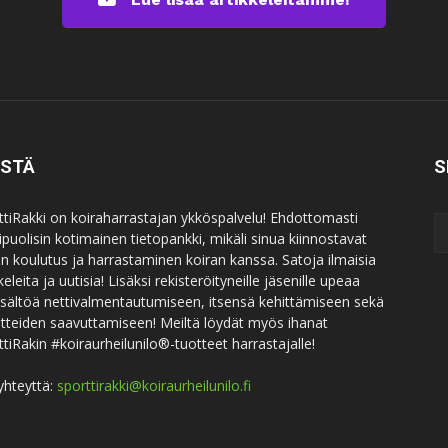
ISTÄ
S
ttiRakki on koiraharrastajan ykköspalvelu! Ehdottomasti
puolisin kotimainen tietopankki, mikäli sinua kiinnostavat
an koulutus ja harrastaminen koiran kanssa. Satoja ilmaisia
keleita ja uutisia! Lisäksi rekisteröityneille jäsenille upeaa
sisältöä nettivalmentautumiseen, itsensä kehittämiseen sekä
itteiden saavuttamiseen! Meiltä löydät myös ihanat
ttiRakin #koiraurheilunilo®-tuotteet harrastajalle!
yhteyttä:
sporttirakki@koiraurheilunilo.fi