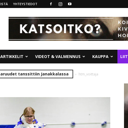
ISTÄ
YHTEYSTIEDOT
ARTIKKELIT
VIDEOT & VALMENNUS
KAUPPA
LII
ruudet tanssittiin Janakkalassa
htm_voittaja