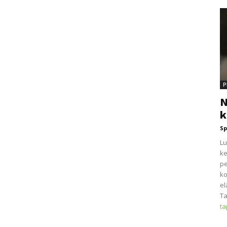
P
N
k
Sp
Lu
ke
pe
ko
el
Ta
t