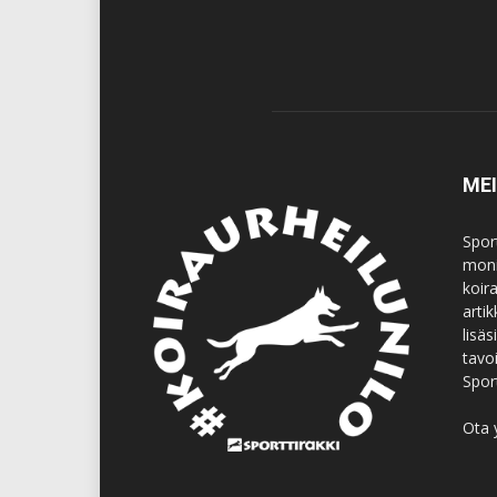
ME
Spor
moni
koir
artik
lisä
tavo
Spor
Ota 