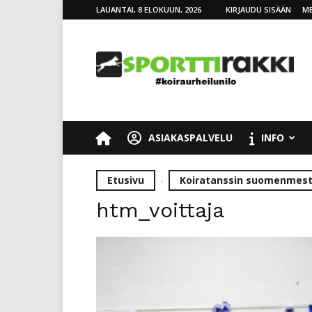
LAUANTAI, 8 ELOKUUN, 2026
KIRJAUDU SISÄÄN
ME
SporttiRakki
ASIAKASPALVELU
INFO
Etusivu
Koiratanssin suomenmesta
htm_voittaja