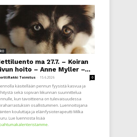
RO
ettiluento ma 27.7. – Koiran
ivun hoito – Anne Myller –...
orttiRakki Toimitus
-
15.6.2026
0
ennolla käsitellään pennun fyysistä kasvua ja
hitystä sekä sopivan liikunnan suunnittelua
nnulle, kun tavoitteena on tulevaisuudessa
iraharrastuksiin osallistuminen. Luennoitsijana
äinten kouluttaja ja eläinfysioterapeutti Milka
uru. Lue luennosta lisää
apahtumakalenteristamme
.