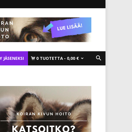
TY JÄSENEKSI
0 TUOTETTA
0,00 €