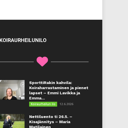
KOIRAURHEILUNILO
SporttiRakin kahvila:
Koiraharrastaminen ja pienet
lapset – Emmi Lavikka ja
Emma...
12.6.2026
Koiraurheilun ilo
Nettiluento ti 26.5. –
Kisajännitys – Maria
Matilainen