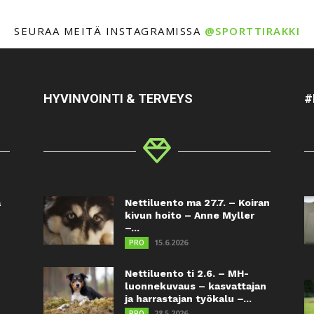
SEURAA MEITÄ INSTAGRAMISSA
@SPORTTIRAKKI
HYVINVOINTI & TERVEYS
#
a
Nettiluento ma 27.7. – Koiran
kivun hoito – Anne Myller
–...
15.6.2026
PRO
Nettiluento ti 2.6. – MH-
luonnekuvaus – kasvattajan
ja harrastajan työkalu –...
28.5.2026
PRO