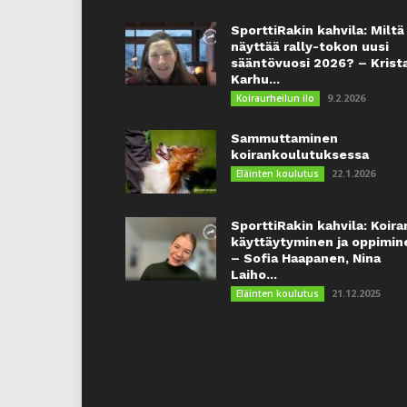
SporttiRakin kahvila: Miltä
näyttää rally-tokon uusi
sääntövuosi 2026? – Krist
Karhu...
9.2.2026
Koiraurheilun ilo
Sammuttaminen
koirankoulutuksessa
22.1.2026
Eläinten koulutus
SporttiRakin kahvila: Koira
käyttäytyminen ja oppimin
– Sofia Haapanen, Nina
Laiho...
21.12.2025
Eläinten koulutus