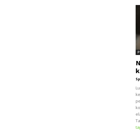
P
N
k
Sp
Lu
ke
pe
ko
el
Ta
t