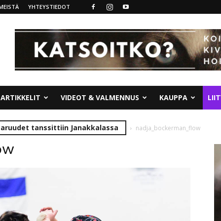
MEISTÄ
YHTEYSTIEDOT
ARTIKKELIT
VIDEOT & VALMENNUS
KAUPPA
LII
ruudet tanssittiin Janakkalassa
nadja_bockerman_flow
ow