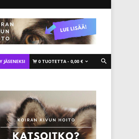
TY JÄSENEKSI
0 TUOTETTA
0,00 €