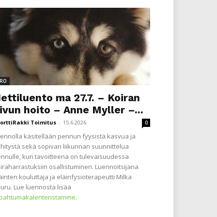
RO
ettiluento ma 27.7. – Koiran
ivun hoito – Anne Myller –...
orttiRakki Toimitus
-
15.6.2026
0
ennolla käsitellään pennun fyysistä kasvua ja
hitystä sekä sopivan liikunnan suunnittelua
nnulle, kun tavoitteena on tulevaisuudessa
iraharrastuksiin osallistuminen. Luennoitsijana
äinten kouluttaja ja eläinfysioterapeutti Milka
uru. Lue luennosta lisää
apahtumakalenteristamme
.