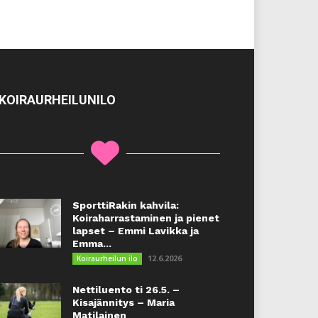
KOIRAURHEILUNILO
SporttiRakin kahvila:
Koiraharrastaminen ja pienet
lapset – Emmi Lavikka ja
Emma...
12.6.2026
Koiraurheilun ilo
Nettiluento ti 26.5. –
Kisajännitys – Maria
Matilainen