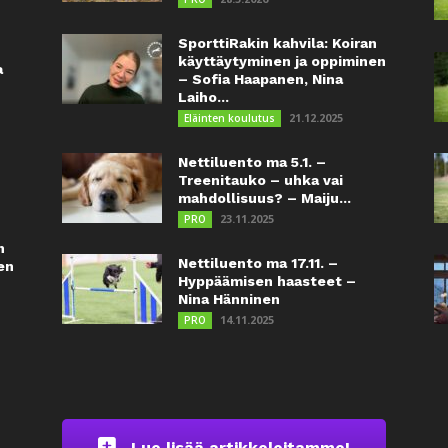
SporttiRakin kahvila: Koiran
käyttäytyminen ja oppiminen
a
– Sofia Haapanen, Nina
Laiho...
21.12.2025
Eläinten koulutus
Nettiluento ma 5.1. –
Treenitauko – uhka vai
mahdollisuus? – Maiju...
23.11.2025
PRO
n
Nettiluento ma 17.11. –
en
Hyppäämisen haasteet –
Nina Hänninen
14.11.2025
PRO
Lue lisää artikkeleitamme!