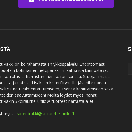
ISTÄ
S
ttiRakki on koiraharrastajan ykköspalvelu! Ehdottomasti
puolisin kotimainen tietopankki, mikäli sinua kiinnostavat
an koulutus ja harrastaminen koiran kanssa. Satoja ilmaisia
keleita ja uutisia! Lisäksi rekisteröityneille jäsenille upeaa
sisältöä nettivalmentautumiseen, itsensä kehittämiseen sekä
itteiden saavuttamiseen! Meiltä löydät myös ihanat
ttiRakin #koiraurheilunilo®-tuotteet harrastajalle!
yhteyttä:
sporttirakki@koiraurheilunilo.fi