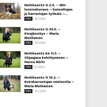
Nettiluento ti 2.6. – MH-
luonnekuvaus – kasvattajan
ja harrastajan työkalu –...
28.5.2026
PRO
Nettiluento ti 26.5. –
Kisajännitys – Maria
Matilainen
26.5.2026
PRO
Nettiluento ke 11.3. –
Ohjaajana kehittyminen –
Hanna Närhi
9.3.2026
PRO
Nettiluento ti 10.2. –
Koiraharrastajan mielentila –
Maria Matilainen
10.2.2026
PRO