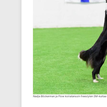
Nadja Böckerman ja Flow koiratanssin freestylen SM-kultaa