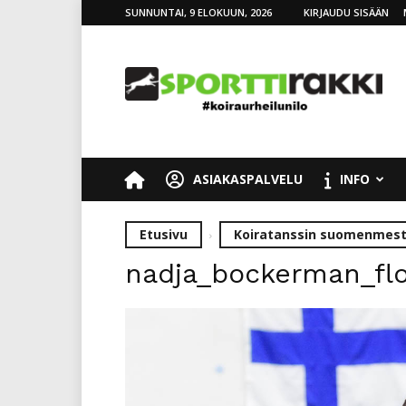
SUNNUNTAI, 9 ELOKUUN, 2026
KIRJAUDU SISÄÄN
SporttiRakki
ASIAKASPALVELU
INFO
Etusivu
Koiratanssin suomenmesta
nadja_bockerman_fl