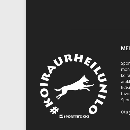
ME
Spor
moni
koir
artik
lisä
tavo
Spor
Ota 