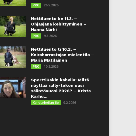
26.5.2026
PRO
Nettiluento ke 11.3. –
Ohjaajana kehittyminen –
Hanna Närhi
9.3.2026
PRO
Nettiluento ti 10.2. –
Koiraharrastajan mielentila –
Maria Matilainen
10.2.2026
PRO
SporttiRakin kahvila: Miltä
näyttää rally-tokon uusi
sääntövuosi 2026? – Krista
Karhu...
9.2.2026
Koiraurheilun ilo