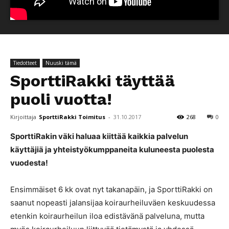
Tiedotteet
Nuuski tämä
SporttiRakki täyttää
puoli vuotta!
Kirjoittaja
SporttiRakki Toimitus
-
31.10.2017
268
0
SporttiRakin väki haluaa kiittää kaikkia palvelun
käyttäjiä ja yhteistyökumppaneita kuluneesta puolesta
vuodesta!
Ensimmäiset 6 kk ovat nyt takanapäin, ja SporttiRakki on
saanut nopeasti jalansijaa koiraurheiluväen keskuudessa
etenkin koiraurheilun iloa edistävänä palveluna, mutta