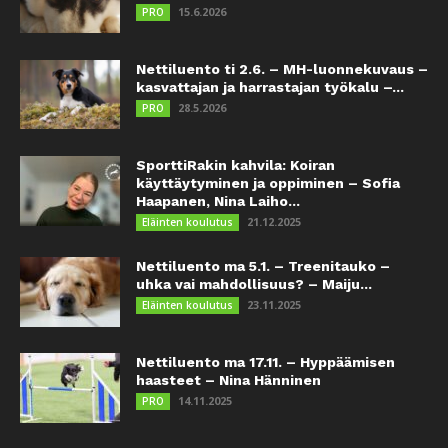
15.6.2026
PRO
Nettiluento ti 2.6. – MH-luonnekuvaus –
kasvattajan ja harrastajan työkalu –...
28.5.2026
PRO
SporttiRakin kahvila: Koiran
käyttäytyminen ja oppiminen – Sofia
Haapanen, Nina Laiho...
21.12.2025
Eläinten koulutus
Nettiluento ma 5.1. – Treenitauko –
uhka vai mahdollisuus? – Maiju...
23.11.2025
Eläinten koulutus
Nettiluento ma 17.11. – Hyppäämisen
haasteet – Nina Hänninen
14.11.2025
PRO