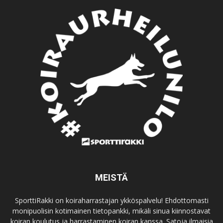
MEISTÄ
SporttiRakki on koiraharrastajan ykköspalvelu! Ehdottomasti
monipuolisin kotimainen tietopankki, mikäli sinua kiinnostavat
koiran koulutus ja harrastaminen koiran kanssa. Satoja ilmaisia