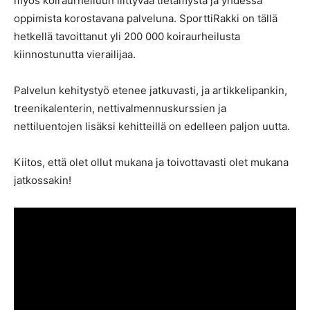
myös koiraurheiluun liittyvää tietämystä ja yhdessä
oppimista korostavana palveluna. SporttiRakki on tällä
hetkellä tavoittanut yli 200 000 koiraurheilusta
kiinnostunutta vierailijaa.
Palvelun kehitystyö etenee jatkuvasti, ja artikkelipankin,
treenikalenterin, nettivalmennuskurssien ja
nettiluentojen lisäksi kehitteillä on edelleen paljon uutta.
Kiitos, että olet ollut mukana ja toivottavasti olet mukana
jatkossakin!