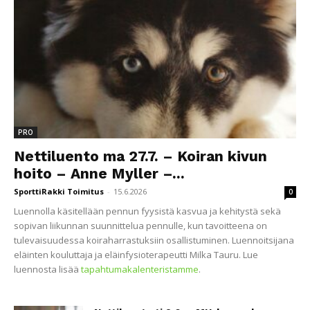
PRO
Nettiluento ma 27.7. – Koiran kivun
hoito – Anne Myller –...
SporttiRakki Toimitus
-
15.6.2026
0
Luennolla käsitellään pennun fyysistä kasvua ja kehitystä sekä
sopivan liikunnan suunnittelua pennulle, kun tavoitteena on
tulevaisuudessa koiraharrastuksiin osallistuminen. Luennoitsijana
eläinten kouluttaja ja eläinfysioterapeutti Milka Tauru. Lue
luennosta lisää
tapahtumakalenteristamme
.