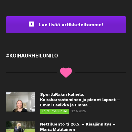
Lue lisää artikkeleitamme!
#KOIRAURHEILUNILO
SporttiRakin kahvila:
Koiraharrastaminen ja pienet lapset –
Emmi Lavikka ja Emma...
12.6.2026
Koiraurheilun ilo
Nettiluento ti 26.5. – Kisajännitys –
Maria Matilainen