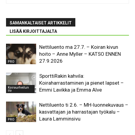
SAMANKALTAISET ARTIKKELIT
LISÄÄ KIRJOITTAJALTA
Nettiluento ma 27.7. – Koiran kivun
hoito – Anne Myller – KATSO ENNEN
27.9.2026
PRO
SporttiRakin kahvila:
Koiraharrastaminen ja pienet lapset –
Koiraurheilun
Emmi Lavikka ja Emma Alve
ilo
Nettiluento ti 2.6. – MH-luonnekuvaus –
kasvattajan ja harrastajan työkalu –
Laura Lamminsivu
PRO