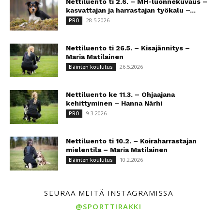
Nettiluento ti 2.6. – MH-luonnekuvaus –
kasvattajan ja harrastajan työkalu –...
28.5.2026
PRO
Nettiluento ti 26.5. – Kisajännitys –
Maria Matilainen
26.5.2026
Eläinten koulutus
Nettiluento ke 11.3. – Ohjaajana
kehittyminen – Hanna Närhi
9.3.2026
PRO
Nettiluento ti 10.2. – Koiraharrastajan
mielentila – Maria Matilainen
10.2.2026
Eläinten koulutus
SEURAA MEITÄ INSTAGRAMISSA
@SPORTTIRAKKI