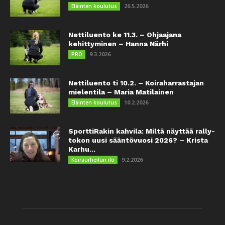
26.5.2026
Eläinten koulutus
Nettiluento ke 11.3. – Ohjaajana
kehittyminen – Hanna Närhi
9.3.2026
PRO
Nettiluento ti 10.2. – Koiraharrastajan
mielentila – Maria Matilainen
10.2.2026
Eläinten koulutus
SporttiRakin kahvila: Miltä näyttää rally-
tokon uusi sääntövuosi 2026? – Krista
Karhu...
9.2.2026
Koiraurheilun ilo