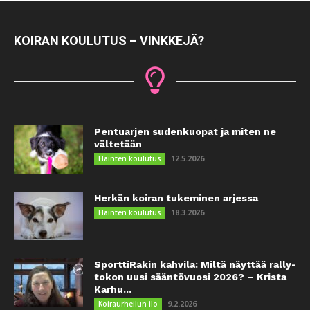
KOIRAN KOULUTUS – VINKKEJÄ?
Pentuarjen sudenkuopat ja miten ne
vältetään
12.5.2026
Eläinten koulutus
Herkän koiran tukeminen arjessa
18.3.2026
Eläinten koulutus
SporttiRakin kahvila: Miltä näyttää rally-
tokon uusi sääntövuosi 2026? – Krista
Karhu...
9.2.2026
Koiraurheilun ilo