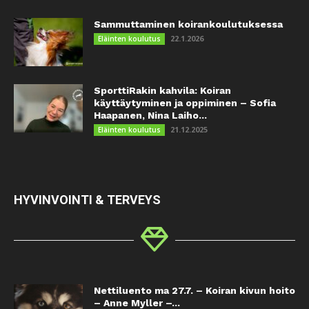
Sammuttaminen koirankoulutuksessa
22.1.2026
Eläinten koulutus
SporttiRakin kahvila: Koiran
käyttäytyminen ja oppiminen – Sofia
Haapanen, Nina Laiho...
21.12.2025
Eläinten koulutus
HYVINVOINTI & TERVEYS
Nettiluento ma 27.7. – Koiran kivun hoito
– Anne Myller –...