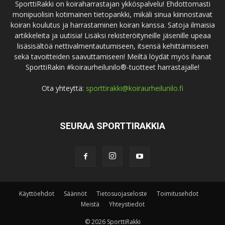
SporttiRakki on koiraharrastajan ykköspalvelu! Ehdottomasti
monipuolisin kotimainen tietopankki, mikäli sinua kiinnostavat
koiran koulutus ja harrastaminen koiran kanssa. Satoja ilmaisia
artikkeleita ja uutisia! Lisäksi rekisteröityneille jäsenille upeaa
lisäsisältöä nettivalmentautumiseen, itsensä kehittämiseen
sekä tavoitteiden saavuttamiseen! Meiltä löydät myös ihanat
SporttiRakin #koiraurheilunilo®-tuotteet harrastajalle!
Ota yhteyttä:
sporttirakki@koiraurheilunilo.fi
SEURAA SPORTTIRAKKIA
Käyttöehdot
Säännöt
Tietosuojaseloste
Toimitusehdot
Meistä
Yhteystiedot
© 2026 SporttiRakki