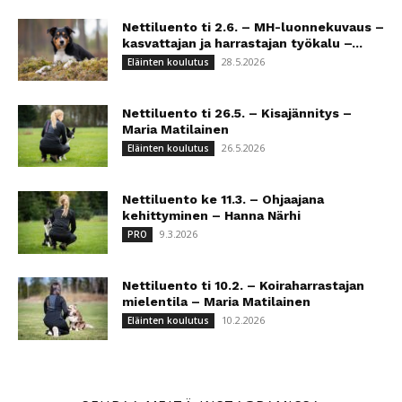
Nettiluento ti 2.6. – MH-luonnekuvaus –
kasvattajan ja harrastajan työkalu –...
28.5.2026
Eläinten koulutus
Nettiluento ti 26.5. – Kisajännitys –
Maria Matilainen
26.5.2026
Eläinten koulutus
Nettiluento ke 11.3. – Ohjaajana
kehittyminen – Hanna Närhi
9.3.2026
PRO
Nettiluento ti 10.2. – Koiraharrastajan
mielentila – Maria Matilainen
10.2.2026
Eläinten koulutus