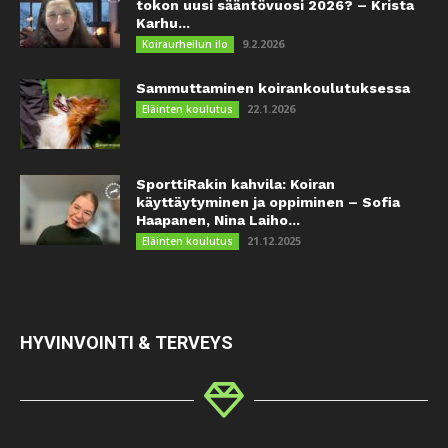
tokon uusi sääntövuosi 2026? – Krista
Karhu...
9.2.2026
Koiraurheilun ilo
Sammuttaminen koirankoulutuksessa
22.1.2026
Eläinten koulutus
SporttiRakin kahvila: Koiran
käyttäytyminen ja oppiminen – Sofia
Haapanen, Nina Laiho...
21.12.2025
Eläinten koulutus
HYVINVOINTI & TERVEYS