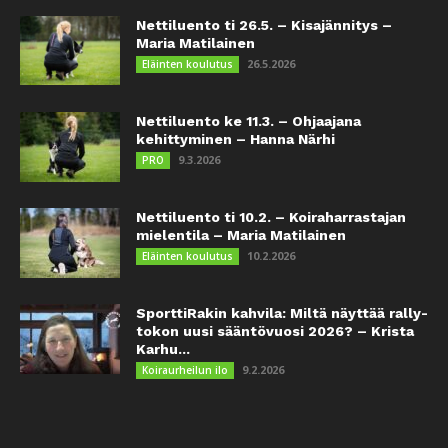
Nettiluento ti 26.5. – Kisajännitys –
Maria Matilainen
26.5.2026
Eläinten koulutus
Nettiluento ke 11.3. – Ohjaajana
kehittyminen – Hanna Närhi
9.3.2026
PRO
Nettiluento ti 10.2. – Koiraharrastajan
mielentila – Maria Matilainen
10.2.2026
Eläinten koulutus
SporttiRakin kahvila: Miltä näyttää rally-
tokon uusi sääntövuosi 2026? – Krista
Karhu...
9.2.2026
Koiraurheilun ilo