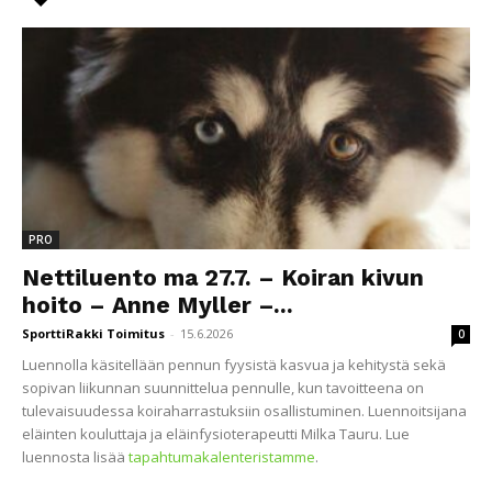
PRO
Nettiluento ma 27.7. – Koiran kivun
hoito – Anne Myller –...
SporttiRakki Toimitus
-
15.6.2026
0
Luennolla käsitellään pennun fyysistä kasvua ja kehitystä sekä
sopivan liikunnan suunnittelua pennulle, kun tavoitteena on
tulevaisuudessa koiraharrastuksiin osallistuminen. Luennoitsijana
eläinten kouluttaja ja eläinfysioterapeutti Milka Tauru. Lue
luennosta lisää
tapahtumakalenteristamme
.