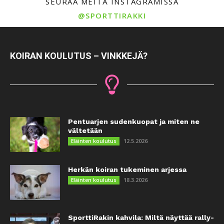
SEURAA MEITÄ INSTAGRAMISSA
@SPORTTIRAKKI
KOIRAN KOULUTUS – VINKKEJÄ?
Pentuarjen sudenkuopat ja miten ne
vältetään
12.5.2026
Eläinten koulutus
Herkän koiran tukeminen arjessa
18.3.2026
Eläinten koulutus
SporttiRakin kahvila: Miltä näyttää rally-