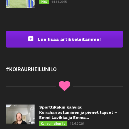
14.11.2025
PRO
Lue lisää artikkeleitamme!
#KOIRAURHEILUNILO
SporttiRakin kahvila:
Koiraharrastaminen ja pienet lapset –
Emmi Lavikka ja Emma...
12.6.2026
Koiraurheilun ilo