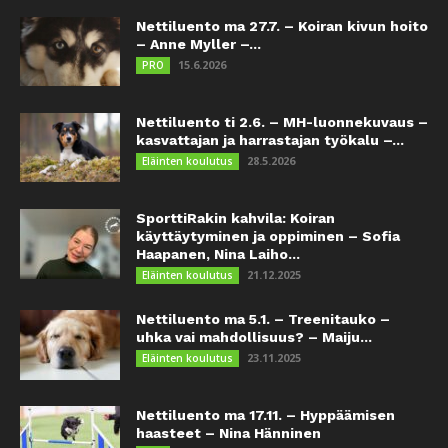
Nettiluento ma 27.7. – Koiran kivun hoito
– Anne Myller –...
15.6.2026
PRO
Nettiluento ti 2.6. – MH-luonnekuvaus –
kasvattajan ja harrastajan työkalu –...
28.5.2026
Eläinten koulutus
SporttiRakin kahvila: Koiran
käyttäytyminen ja oppiminen – Sofia
Haapanen, Nina Laiho...
21.12.2025
Eläinten koulutus
Nettiluento ma 5.1. – Treenitauko –
uhka vai mahdollisuus? – Maiju...
23.11.2025
Eläinten koulutus
Nettiluento ma 17.11. – Hyppäämisen
haasteet – Nina Hänninen