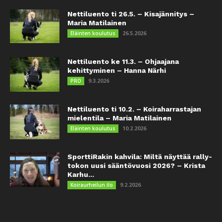
Nettiluento ti 26.5. – Kisajännitys –
Maria Matilainen
26.5.2026
Eläinten koulutus
Nettiluento ke 11.3. – Ohjaajana
kehittyminen – Hanna Närhi
9.3.2026
PRO
Nettiluento ti 10.2. – Koiraharrastajan
mielentila – Maria Matilainen
10.2.2026
Eläinten koulutus
SporttiRakin kahvila: Miltä näyttää rally-
tokon uusi sääntövuosi 2026? – Krista
Karhu...
9.2.2026
Koiraurheilun ilo