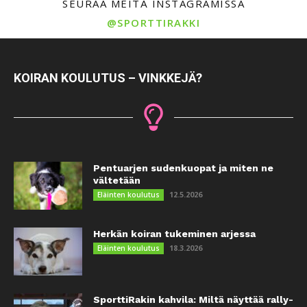
SEURAA MEITÄ INSTAGRAMISSA
@SPORTTIRAKKI
KOIRAN KOULUTUS – VINKKEJÄ?
Pentuarjen sudenkuopat ja miten ne
vältetään
12.5.2026
Eläinten koulutus
Herkän koiran tukeminen arjessa
18.3.2026
Eläinten koulutus
SporttiRakin kahvila: Miltä näyttää rally-