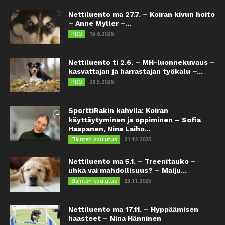
Nettiluento ma 27.7. – Koiran kivun hoito
– Anne Myller –...
15.6.2026
PRO
Nettiluento ti 2.6. – MH-luonnekuvaus –
kasvattajan ja harrastajan työkalu –...
28.5.2026
PRO
SporttiRakin kahvila: Koiran
käyttäytyminen ja oppiminen – Sofia
Haapanen, Nina Laiho...
21.12.2025
Eläinten koulutus
Nettiluento ma 5.1. – Treenitauko –
uhka vai mahdollisuus? – Maiju...
23.11.2025
Eläinten koulutus
Nettiluento ma 17.11. – Hyppäämisen
haasteet – Nina Hänninen