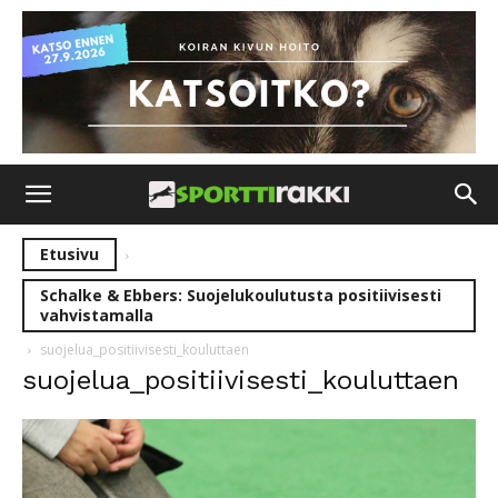
Etusivu
Schalke & Ebbers: Suojelukoulutusta positiivisesti
vahvistamalla
suojelua_positiivisesti_kouluttaen
suojelua_positiivisesti_kouluttaen