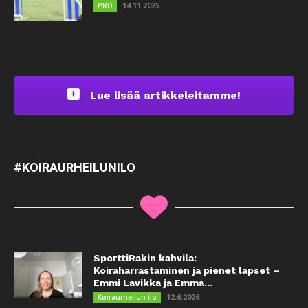
14.11.2025
PRO
Lue lisää artikkeleitamme!
#KOIRAURHEILUNILO
SporttiRakin kahvila:
Koiraharrastaminen ja pienet lapset –
Emmi Lavikka ja Emma...
12.6.2026
Koiraurheilun ilo