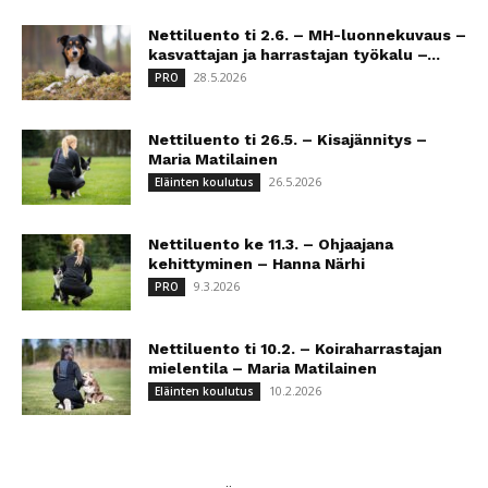
Nettiluento ti 2.6. – MH-luonnekuvaus –
kasvattajan ja harrastajan työkalu –...
28.5.2026
PRO
Nettiluento ti 26.5. – Kisajännitys –
Maria Matilainen
26.5.2026
Eläinten koulutus
Nettiluento ke 11.3. – Ohjaajana
kehittyminen – Hanna Närhi
9.3.2026
PRO
Nettiluento ti 10.2. – Koiraharrastajan
mielentila – Maria Matilainen
10.2.2026
Eläinten koulutus