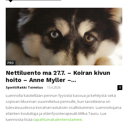
PRO
Nettiluento ma 27.7. – Koiran kivun
hoito – Anne Myller –...
SporttiRakki Toimitus
-
15.6.2026
0
Luennolla käsitellään pennun fyysistä kasvua ja kehitystä sekä
sopivan liikunnan suunnittelua pennulle, kun tavoitteena on
tulevaisuudessa koiraharrastuksiin osallistuminen. Luennoitsijana
eläinten kouluttaja ja eläinfysioterapeutti Milka Tauru. Lue
luennosta lisää
tapahtumakalenteristamme
.