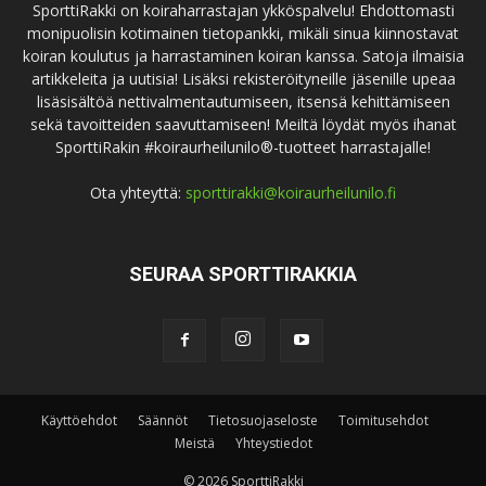
SporttiRakki on koiraharrastajan ykköspalvelu! Ehdottomasti
monipuolisin kotimainen tietopankki, mikäli sinua kiinnostavat
koiran koulutus ja harrastaminen koiran kanssa. Satoja ilmaisia
artikkeleita ja uutisia! Lisäksi rekisteröityneille jäsenille upeaa
lisäsisältöä nettivalmentautumiseen, itsensä kehittämiseen
sekä tavoitteiden saavuttamiseen! Meiltä löydät myös ihanat
SporttiRakin #koiraurheilunilo®-tuotteet harrastajalle!
Ota yhteyttä:
sporttirakki@koiraurheilunilo.fi
SEURAA SPORTTIRAKKIA
Käyttöehdot
Säännöt
Tietosuojaseloste
Toimitusehdot
Meistä
Yhteystiedot
© 2026 SporttiRakki