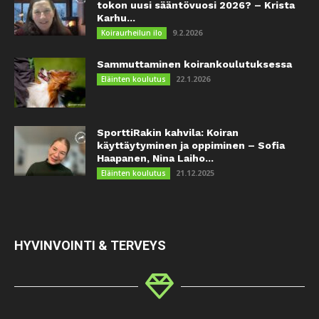
tokon uusi sääntövuosi 2026? – Krista
Karhu...
9.2.2026
Koiraurheilun ilo
Sammuttaminen koirankoulutuksessa
22.1.2026
Eläinten koulutus
SporttiRakin kahvila: Koiran
käyttäytyminen ja oppiminen – Sofia
Haapanen, Nina Laiho...
21.12.2025
Eläinten koulutus
HYVINVOINTI & TERVEYS