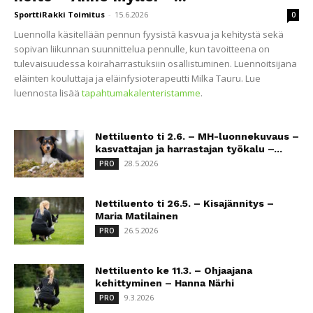
SporttiRakki Toimitus
-
15.6.2026
0
Luennolla käsitellään pennun fyysistä kasvua ja kehitystä sekä
sopivan liikunnan suunnittelua pennulle, kun tavoitteena on
tulevaisuudessa koiraharrastuksiin osallistuminen. Luennoitsijana
eläinten kouluttaja ja eläinfysioterapeutti Milka Tauru. Lue
luennosta lisää
tapahtumakalenteristamme
.
Nettiluento ti 2.6. – MH-luonnekuvaus –
kasvattajan ja harrastajan työkalu –...
28.5.2026
PRO
Nettiluento ti 26.5. – Kisajännitys –
Maria Matilainen
26.5.2026
PRO
Nettiluento ke 11.3. – Ohjaajana
kehittyminen – Hanna Närhi
9.3.2026
PRO