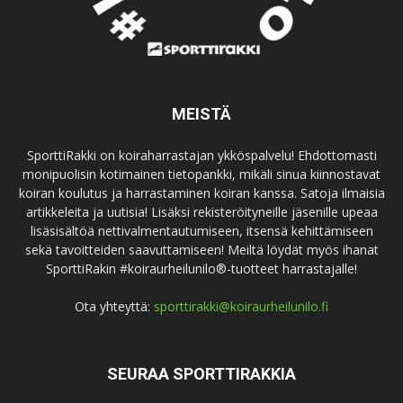
MEISTÄ
SporttiRakki on koiraharrastajan ykköspalvelu! Ehdottomasti
monipuolisin kotimainen tietopankki, mikäli sinua kiinnostavat
koiran koulutus ja harrastaminen koiran kanssa. Satoja ilmaisia
artikkeleita ja uutisia! Lisäksi rekisteröityneille jäsenille upeaa
lisäsisältöä nettivalmentautumiseen, itsensä kehittämiseen
sekä tavoitteiden saavuttamiseen! Meiltä löydät myös ihanat
SporttiRakin #koiraurheilunilo®-tuotteet harrastajalle!
Ota yhteyttä:
sporttirakki@koiraurheilunilo.fi
SEURAA SPORTTIRAKKIA