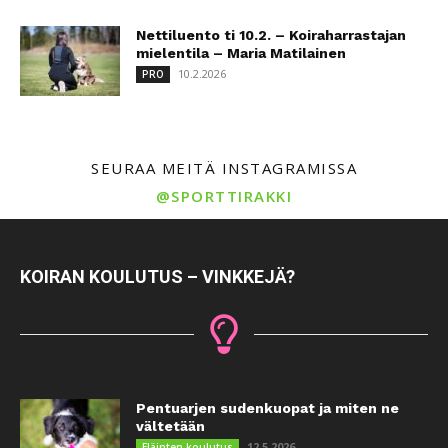
Nettiluento ti 10.2. – Koiraharrastajan
mielentila – Maria Matilainen
10.2.2026
PRO
SEURAA MEITÄ INSTAGRAMISSA
@SPORTTIRAKKI
KOIRAN KOULUTUS – VINKKEJÄ?
Pentuarjen sudenkuopat ja miten ne
vältetään
12.5.2026
Eläinten koulutus