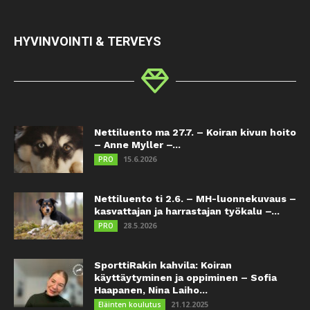
HYVINVOINTI & TERVEYS
Nettiluento ma 27.7. – Koiran kivun hoito
– Anne Myller –...
15.6.2026
PRO
Nettiluento ti 2.6. – MH-luonnekuvaus –
kasvattajan ja harrastajan työkalu –...
28.5.2026
PRO
SporttiRakin kahvila: Koiran
käyttäytyminen ja oppiminen – Sofia
Haapanen, Nina Laiho...
21.12.2025
Eläinten koulutus