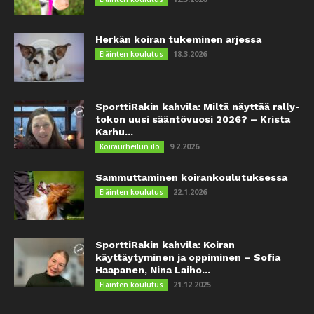
Herkän koiran tukeminen arjessa
18.3.2026
Eläinten koulutus
SporttiRakin kahvila: Miltä näyttää rally-
tokon uusi sääntövuosi 2026? – Krista
Karhu...
9.2.2026
Koiraurheilun ilo
Sammuttaminen koirankoulutuksessa
22.1.2026
Eläinten koulutus
SporttiRakin kahvila: Koiran
käyttäytyminen ja oppiminen – Sofia
Haapanen, Nina Laiho...
21.12.2025
Eläinten koulutus