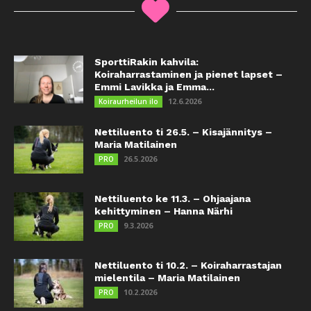
SporttiRakin kahvila:
Koiraharrastaminen ja pienet lapset –
Emmi Lavikka ja Emma...
12.6.2026
Koiraurheilun ilo
Nettiluento ti 26.5. – Kisajännitys –
Maria Matilainen
26.5.2026
PRO
Nettiluento ke 11.3. – Ohjaajana
kehittyminen – Hanna Närhi
9.3.2026
PRO
Nettiluento ti 10.2. – Koiraharrastajan
mielentila – Maria Matilainen
10.2.2026
PRO