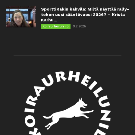
SporttiRakin kahvila: Miltä näyttää rally-
tokon uusi sääntövuosi 2026? – Krista
Karhu...
9.2.2026
Koiraurheilun ilo