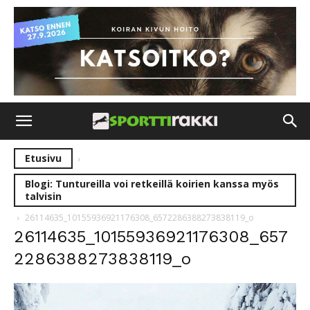
Etusivu
Blogi: Tuntureilla voi retkeillä koirien kanssa myös
talvisin
26114635_10155936921176308_6572286388273838119_o
26114635_10155936921176308_657
2286388273838119_o