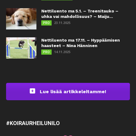
Nettiluento ma 5.1. – Treenitauko –
uhka vai mahdollisuus? – Maiju...
23.11.2025
PRO
Nettiluento ma 17.11. – Hyppäämisen
haasteet – Nina Hänninen
14.11.2025
PRO
Lue lisää artikkeleitamme!
#KOIRAURHEILUNILO