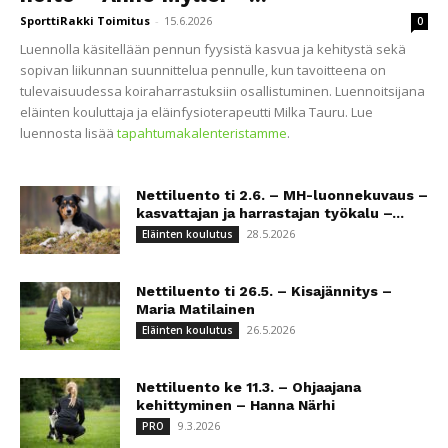
SporttiRakki Toimitus
-
15.6.2026
0
Luennolla käsitellään pennun fyysistä kasvua ja kehitystä sekä
sopivan liikunnan suunnittelua pennulle, kun tavoitteena on
tulevaisuudessa koiraharrastuksiin osallistuminen. Luennoitsijana
eläinten kouluttaja ja eläinfysioterapeutti Milka Tauru. Lue
luennosta lisää
tapahtumakalenteristamme
.
Nettiluento ti 2.6. – MH-luonnekuvaus –
kasvattajan ja harrastajan työkalu –...
28.5.2026
Eläinten koulutus
Nettiluento ti 26.5. – Kisajännitys –
Maria Matilainen
26.5.2026
Eläinten koulutus
Nettiluento ke 11.3. – Ohjaajana
kehittyminen – Hanna Närhi
9.3.2026
PRO