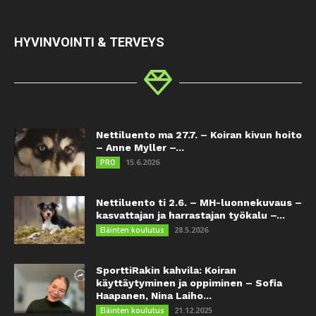
HYVINVOINTI & TERVEYS
Nettiluento ma 27.7. – Koiran kivun hoito
– Anne Myller –...
15.6.2026
PRO
Nettiluento ti 2.6. – MH-luonnekuvaus –
kasvattajan ja harrastajan työkalu –...
28.5.2026
Eläinten koulutus
SporttiRakin kahvila: Koiran
käyttäytyminen ja oppiminen – Sofia
Haapanen, Nina Laiho...
21.12.2025
Eläinten koulutus