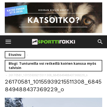
Etusivu
Blogi: Tuntureilla voi retkeillä koirien kanssa myös
talvisin
26170581_10155939215511308_6845849488437369229_o
26170581_10155939215511308_6845
849488437369229_o