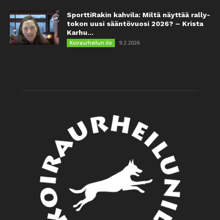
SporttiRakin kahvila: Miltä näyttää rally-
tokon uusi sääntövuosi 2026? – Krista
Karhu...
9.2.2026
Koiraurheilun ilo