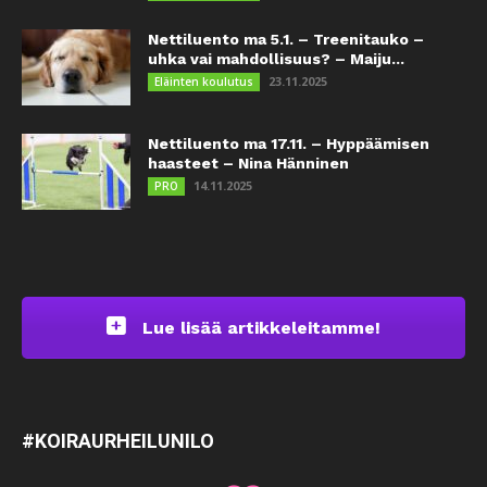
Nettiluento ma 5.1. – Treenitauko –
uhka vai mahdollisuus? – Maiju...
23.11.2025
Eläinten koulutus
Nettiluento ma 17.11. – Hyppäämisen
haasteet – Nina Hänninen
14.11.2025
PRO
Lue lisää artikkeleitamme!
#KOIRAURHEILUNILO