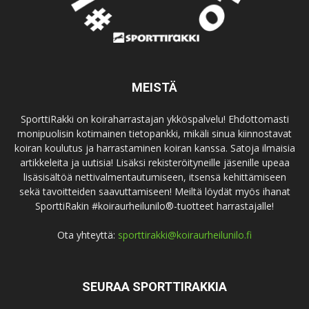
MEISTÄ
SporttiRakki on koiraharrastajan ykköspalvelu! Ehdottomasti
monipuolisin kotimainen tietopankki, mikäli sinua kiinnostavat
koiran koulutus ja harrastaminen koiran kanssa. Satoja ilmaisia
artikkeleita ja uutisia! Lisäksi rekisteröityneille jäsenille upeaa
lisäsisältöä nettivalmentautumiseen, itsensä kehittämiseen
sekä tavoitteiden saavuttamiseen! Meiltä löydät myös ihanat
SporttiRakin #koiraurheilunilo®-tuotteet harrastajalle!
Ota yhteyttä:
sporttirakki@koiraurheilunilo.fi
SEURAA SPORTTIRAKKIA