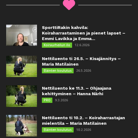
SporttiRakin kahvila:
Koiraharrastaminen ja pienet lapset –
Emmi Lavikka ja Emma...
12.6.2026
Koiraurheilun ilo
Nettiluento ti 26.5. – Kisajännitys –
Maria Matilainen
26.5.2026
Eläinten koulutus
Nettiluento ke 11.3. – Ohjaajana
kehittyminen – Hanna Närhi
9.3.2026
PRO
Nettiluento ti 10.2. – Koiraharrastajan
mielentila – Maria Matilainen
10.2.2026
Eläinten koulutus