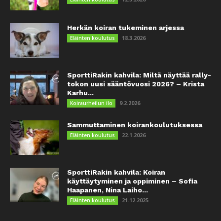
Herkän koiran tukeminen arjessa
18.3.2026
Eläinten koulutus
SporttiRakin kahvila: Miltä näyttää rally-
tokon uusi sääntövuosi 2026? – Krista
Karhu...
9.2.2026
Koiraurheilun ilo
Sammuttaminen koirankoulutuksessa
22.1.2026
Eläinten koulutus
SporttiRakin kahvila: Koiran
käyttäytyminen ja oppiminen – Sofia
Haapanen, Nina Laiho...
21.12.2025
Eläinten koulutus