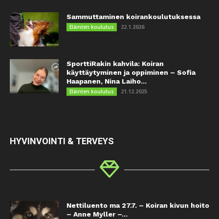
Sammuttaminen koirankoulutuksessa
22.1.2026
Eläinten koulutus
SporttiRakin kahvila: Koiran
käyttäytyminen ja oppiminen – Sofia
Haapanen, Nina Laiho...
21.12.2025
Eläinten koulutus
HYVINVOINTI & TERVEYS
Nettiluento ma 27.7. – Koiran kivun hoito
– Anne Myller –...