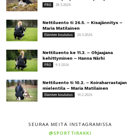
28.5.2026
PRO
Nettiluento ti 26.5. – Kisajännitys –
Maria Matilainen
26.5.2026
Eläinten koulutus
Nettiluento ke 11.3. – Ohjaajana
kehittyminen – Hanna Närhi
9.3.2026
PRO
Nettiluento ti 10.2. – Koiraharrastajan
mielentila – Maria Matilainen
10.2.2026
Eläinten koulutus
SEURAA MEITÄ INSTAGRAMISSA
@SPORTTIRAKKI