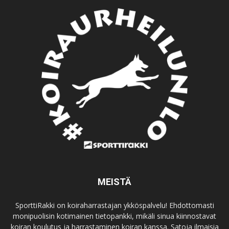
MEISTÄ
SporttiRakki on koiraharrastajan ykköspalvelu! Ehdottomasti
monipuolisin kotimainen tietopankki, mikäli sinua kiinnostavat
koiran koulutus ja harrastaminen koiran kanssa. Satoja ilmaisia