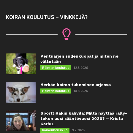
KOIRAN KOULUTUS – VINKKEJÄ?
Pentuarjen sudenkuopat ja miten ne
vältetään
12.5.2026
Eläinten koulutus
Herkän koiran tukeminen arjessa
18.3.2026
Eläinten koulutus
SporttiRakin kahvila: Miltä näyttää rally-
tokon uusi sääntövuosi 2026? – Krista
Karhu...
9.2.2026
Koiraurheilun ilo