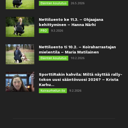
26.5.2026
Eläinten koulutus
Nettiluento ke 11.3. – Ohjaajana
kehittyminen – Hanna Närhi
9.3.2026
PRO
Nettiluento ti 10.2. – Koiraharrastajan
mielentila – Maria Matilainen
10.2.2026
Eläinten koulutus
SporttiRakin kahvila: Miltä näyttää rally-
tokon uusi sääntövuosi 2026? – Krista
Karhu...
9.2.2026
Koiraurheilun ilo