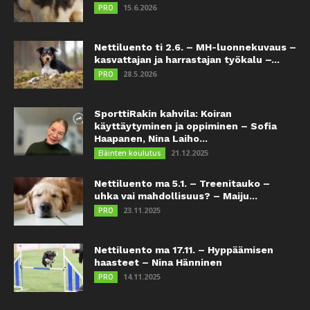
15.6.2026
PRO
Nettiluento ti 2.6. – MH-luonnekuvaus –
kasvattajan ja harrastajan työkalu –...
28.5.2026
PRO
SporttiRakin kahvila: Koiran
käyttäytyminen ja oppiminen – Sofia
Haapanen, Nina Laiho...
21.12.2025
Eläinten koulutus
Nettiluento ma 5.1. – Treenitauko –
uhka vai mahdollisuus? – Maiju...
23.11.2025
PRO
Nettiluento ma 17.11. – Hyppäämisen
haasteet – Nina Hänninen
14.11.2025
PRO