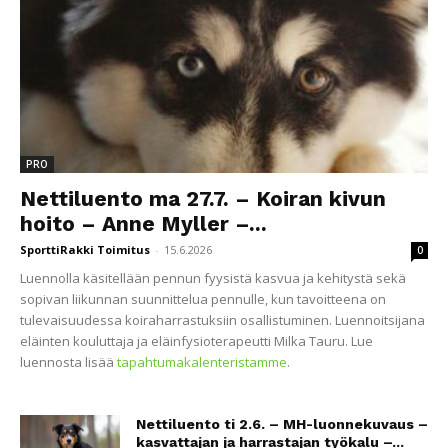
PRO
Nettiluento ma 27.7. – Koiran kivun
hoito – Anne Myller –...
SporttiRakki Toimitus
-
15.6.2026
0
Luennolla käsitellään pennun fyysistä kasvua ja kehitystä sekä
sopivan liikunnan suunnittelua pennulle, kun tavoitteena on
tulevaisuudessa koiraharrastuksiin osallistuminen. Luennoitsijana
eläinten kouluttaja ja eläinfysioterapeutti Milka Tauru. Lue
luennosta lisää
tapahtumakalenteristamme
.
Nettiluento ti 2.6. – MH-luonnekuvaus –
kasvattajan ja harrastajan työkalu –...