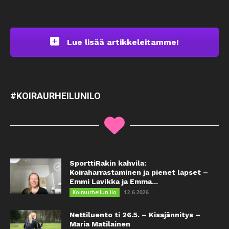
Lue lisää artikkeleitamme!
#KOIRAURHEILUNILO
SporttiRakin kahvila:
Koiraharrastaminen ja pienet lapset –
Emmi Lavikka ja Emma...
12.6.2026
Koiraurheilun ilo
Nettiluento ti 26.5. – Kisajännitys –
Maria Matilainen