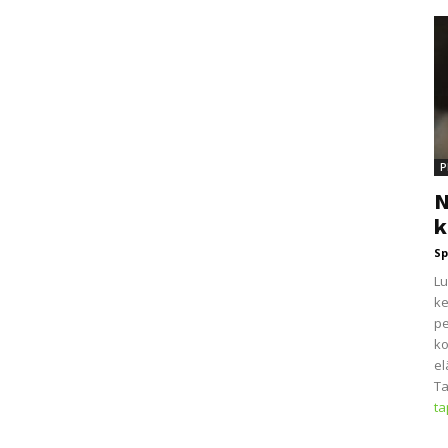
P
N
k
Sp
Lu
ke
pe
ko
el
Ta
t