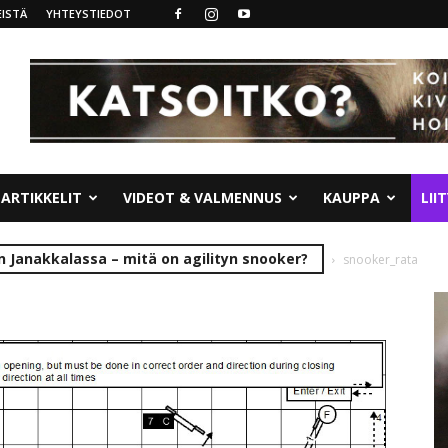
ISTÄ
YHTEYSTIEDOT
ARTIKKELIT
VIDEOT & VALMENNUS
KAUPPA
LII
n Janakkalassa – mitä on agilityn snooker?
snooker_rata