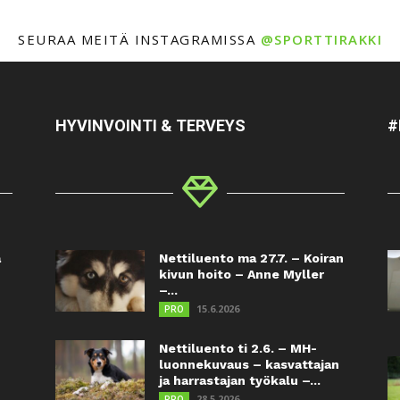
SEURAA MEITÄ INSTAGRAMISSA
@SPORTTIRAKKI
HYVINVOINTI & TERVEYS
#
a
Nettiluento ma 27.7. – Koiran
kivun hoito – Anne Myller
–...
15.6.2026
PRO
Nettiluento ti 2.6. – MH-
luonnekuvaus – kasvattajan
ja harrastajan työkalu –...
28.5.2026
PRO