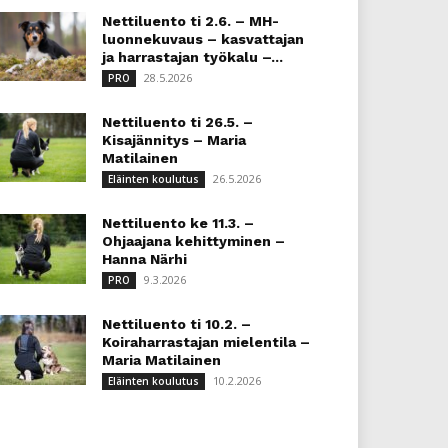
Nettiluento ti 2.6. – MH-
luonnekuvaus – kasvattajan
ja harrastajan työkalu –...
28.5.2026
PRO
Nettiluento ti 26.5. –
Kisajännitys – Maria
Matilainen
26.5.2026
Eläinten koulutus
Nettiluento ke 11.3. –
Ohjaajana kehittyminen –
Hanna Närhi
9.3.2026
PRO
Nettiluento ti 10.2. –
Koiraharrastajan mielentila –
Maria Matilainen
10.2.2026
Eläinten koulutus