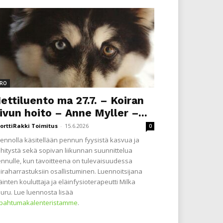
RO
ettiluento ma 27.7. – Koiran
ivun hoito – Anne Myller –...
orttiRakki Toimitus
-
15.6.2026
0
ennolla käsitellään pennun fyysistä kasvua ja
hitystä sekä sopivan liikunnan suunnittelua
nnulle, kun tavoitteena on tulevaisuudessa
iraharrastuksiin osallistuminen. Luennoitsijana
äinten kouluttaja ja eläinfysioterapeutti Milka
uru. Lue luennosta lisää
apahtumakalenteristamme
.