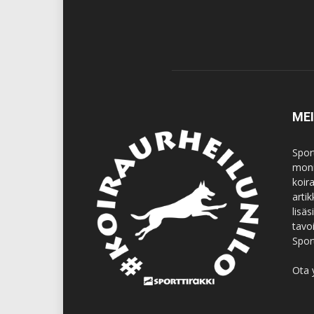
ME
Spor
moni
koir
artik
lisä
tavo
Spor
Ota 