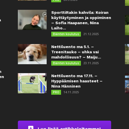
SporttiRakin kahvila: Koiran
käyttäytyminen ja oppiminen
a
– Sofia Haapanen, Nina
Laiho...
21.12.2025
Eläinten koulutus
Nettiluento ma 5.1. –
Treenitauko – uhka vai
mahdollisuus? – Maiju...
23.11.2025
Eläinten koulutus
n
Nettiluento ma 17.11. –
en
Hyppäämisen haasteet –
Nina Hänninen
14.11.2025
PRO
Lue lisää artikkeleitamme!