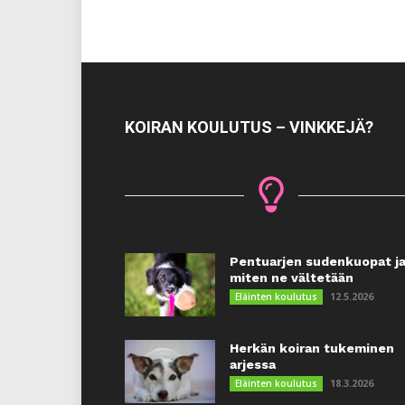
KOIRAN KOULUTUS – VINKKEJÄ?
Pentuarjen sudenkuopat j
miten ne vältetään
12.5.2026
Eläinten koulutus
Herkän koiran tukeminen
arjessa
18.3.2026
Eläinten koulutus