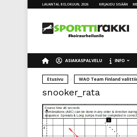
LAUANTAI, 8 ELOKUUN, 2026
KIRJAUDU SISÄÄN
ME
SporttiRakki
ASIAKASPALVELU
INFO
Etusivu
WAO Team Finland valittii
snooker_rata