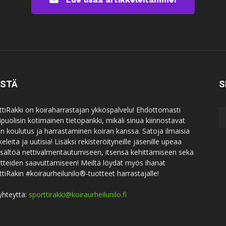
ISTÄ
S
ttiRakki on koiraharrastajan ykköspalvelu! Ehdottomasti
puolisin kotimainen tietopankki, mikäli sinua kiinnostavat
an koulutus ja harrastaminen koiran kanssa. Satoja ilmaisia
keleita ja uutisia! Lisäksi rekisteröityneille jäsenille upeaa
sisältöä nettivalmentautumiseen, itsensä kehittämiseen sekä
itteiden saavuttamiseen! Meiltä löydät myös ihanat
ttiRakin #koiraurheilunilo®-tuotteet harrastajalle!
yhteyttä:
sporttirakki@koiraurheilunilo.fi