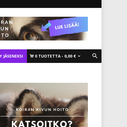
TY JÄSENEKSI
0 TUOTETTA
0,00 €