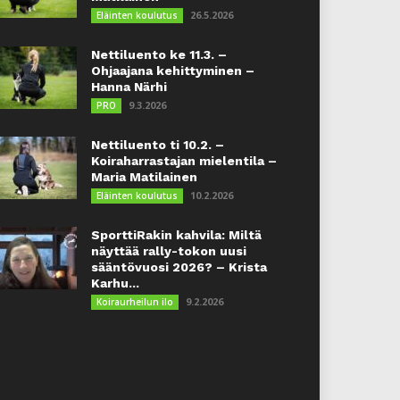
26.5.2026
Eläinten koulutus
Nettiluento ke 11.3. –
Ohjaajana kehittyminen –
Hanna Närhi
9.3.2026
PRO
Nettiluento ti 10.2. –
Koiraharrastajan mielentila –
Maria Matilainen
10.2.2026
Eläinten koulutus
SporttiRakin kahvila: Miltä
näyttää rally-tokon uusi
sääntövuosi 2026? – Krista
Karhu...
9.2.2026
Koiraurheilun ilo