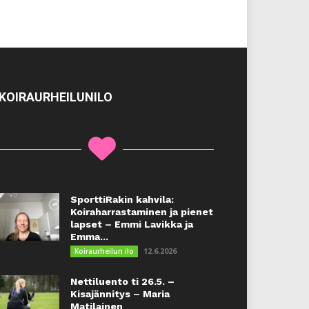
KOIRAURHEILUNILO
SporttiRakin kahvila:
Koiraharrastaminen ja pienet
lapset – Emmi Lavikka ja
Emma...
12.6.2026
Koiraurheilun ilo
Nettiluento ti 26.5. –
Kisajännitys – Maria
Matilainen