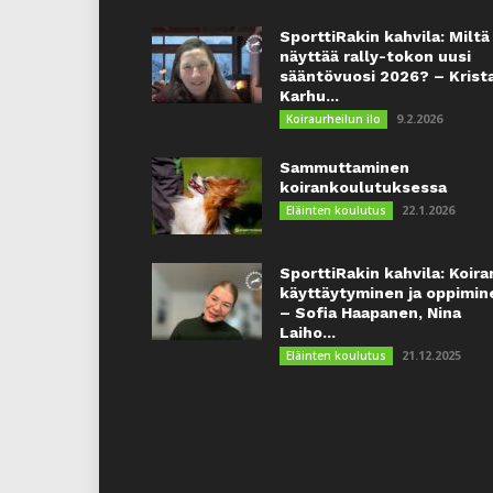
SporttiRakin kahvila: Miltä
näyttää rally-tokon uusi
sääntövuosi 2026? – Krist
Karhu...
9.2.2026
Koiraurheilun ilo
Sammuttaminen
koirankoulutuksessa
22.1.2026
Eläinten koulutus
SporttiRakin kahvila: Koira
käyttäytyminen ja oppimin
– Sofia Haapanen, Nina
Laiho...
21.12.2025
Eläinten koulutus