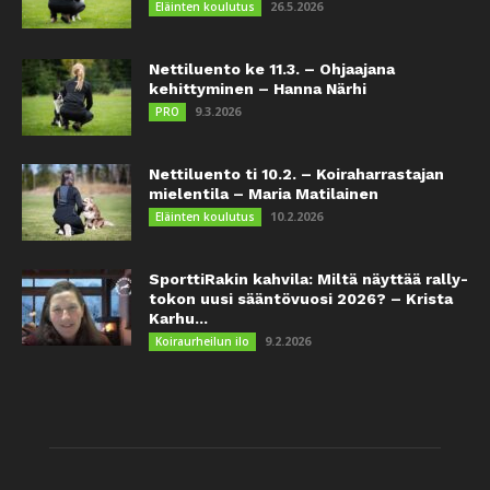
26.5.2026
Eläinten koulutus
Nettiluento ke 11.3. – Ohjaajana
kehittyminen – Hanna Närhi
9.3.2026
PRO
Nettiluento ti 10.2. – Koiraharrastajan
mielentila – Maria Matilainen
10.2.2026
Eläinten koulutus
SporttiRakin kahvila: Miltä näyttää rally-
tokon uusi sääntövuosi 2026? – Krista
Karhu...
9.2.2026
Koiraurheilun ilo