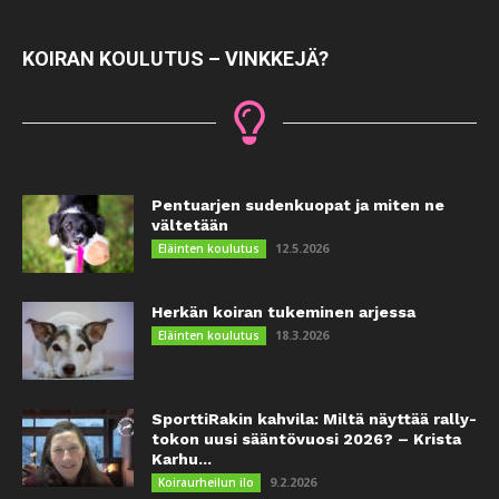
KOIRAN KOULUTUS – VINKKEJÄ?
Pentuarjen sudenkuopat ja miten ne
vältetään
12.5.2026
Eläinten koulutus
Herkän koiran tukeminen arjessa
18.3.2026
Eläinten koulutus
SporttiRakin kahvila: Miltä näyttää rally-
tokon uusi sääntövuosi 2026? – Krista
Karhu...
9.2.2026
Koiraurheilun ilo