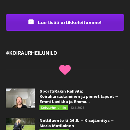
Lue lisää artikkeleitamme!
#KOIRAURHEILUNILO
SporttiRakin kahvila:
Koiraharrastaminen ja pienet lapset –
Emmi Lavikka ja Emma...
12.6.2026
Koiraurheilun ilo
Nettiluento ti 26.5. – Kisajännitys –
Maria Matilainen