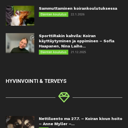
Sammuttaminen koirankoulutuksessa
22.1.2026
Eläinten koulutus
SporttiRakin kahvila: Koiran
käyttäytyminen ja oppiminen – Sofia
Haapanen, Nina Laiho...
21.12.2025
Eläinten koulutus
HYVINVOINTI & TERVEYS
Nettiluento ma 27.7. – Koiran kivun hoito
– Anne Myller –...