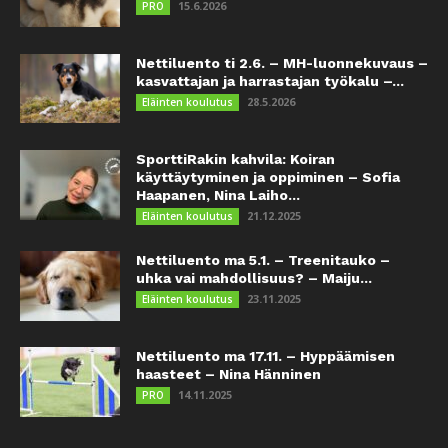
15.6.2026
PRO
Nettiluento ti 2.6. – MH-luonnekuvaus –
kasvattajan ja harrastajan työkalu –...
28.5.2026
Eläinten koulutus
SporttiRakin kahvila: Koiran
käyttäytyminen ja oppiminen – Sofia
Haapanen, Nina Laiho...
21.12.2025
Eläinten koulutus
Nettiluento ma 5.1. – Treenitauko –
uhka vai mahdollisuus? – Maiju...
23.11.2025
Eläinten koulutus
Nettiluento ma 17.11. – Hyppäämisen
haasteet – Nina Hänninen
14.11.2025
PRO