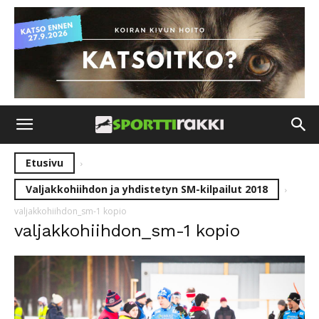
Etusivu
Valjakkohiihdon ja yhdistetyn SM-kilpailut 2018
valjakkohiihdon_sm-1 kopio
valjakkohiihdon_sm-1 kopio