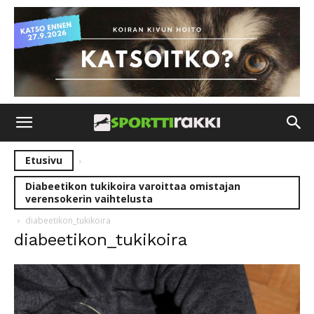
Etusivu
Diabeetikon tukikoira varoittaa omistajan
verensokerin vaihtelusta
diabeetikon_tukikoira
diabeetikon_tukikoira