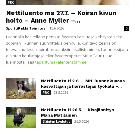
PRO
Nettiluento ma 27.7. – Koiran kivun
hoito – Anne Myller –...
SporttiRakki Toimitus
-
15.6.2026
0
Luennolla käsitellään pennun fyysistä kasvua ja kehitystä sekä
sopivan liikunnan suunnittelua pennulle, kun tavoitteena on
tulevaisuudessa koiraharrastuksiin osallistuminen. Luennoitsijana
eläinten kouluttaja ja eläinfysioterapeutti Milka Tauru. Lue
luennosta lisää
tapahtumakalenteristamme
.
Nettiluento ti 2.6. – MH-luonnekuvaus –
kasvattajan ja harrastajan työkalu –...
28.5.2026
PRO
Nettiluento ti 26.5. – Kisajännitys –
Maria Matilainen
26.5.2026
Eläinten koulutus