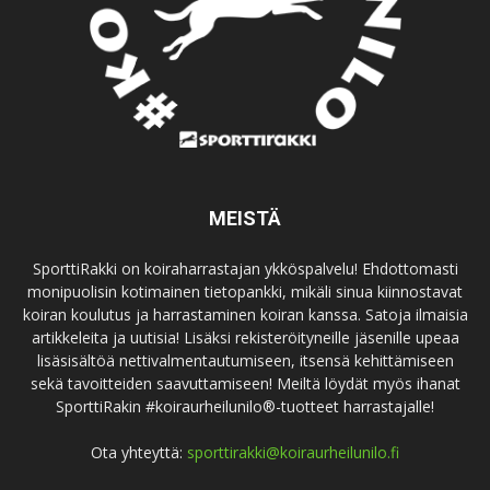
MEISTÄ
SporttiRakki on koiraharrastajan ykköspalvelu! Ehdottomasti
monipuolisin kotimainen tietopankki, mikäli sinua kiinnostavat
koiran koulutus ja harrastaminen koiran kanssa. Satoja ilmaisia
artikkeleita ja uutisia! Lisäksi rekisteröityneille jäsenille upeaa
lisäsisältöä nettivalmentautumiseen, itsensä kehittämiseen
sekä tavoitteiden saavuttamiseen! Meiltä löydät myös ihanat
SporttiRakin #koiraurheilunilo®-tuotteet harrastajalle!
Ota yhteyttä:
sporttirakki@koiraurheilunilo.fi