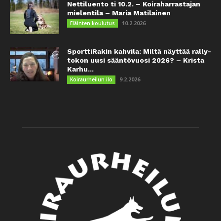
Nettiluento ti 10.2. – Koiraharrastajan
mielentila – Maria Matilainen
10.2.2026
Eläinten koulutus
SporttiRakin kahvila: Miltä näyttää rally-
tokon uusi sääntövuosi 2026? – Krista
Karhu...
9.2.2026
Koiraurheilun ilo