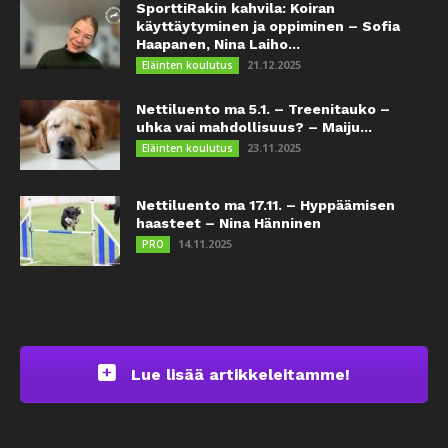
SporttiRakin kahvila: Koiran
käyttäytyminen ja oppiminen – Sofia
Haapanen, Nina Laiho...
21.12.2025
Eläinten koulutus
Nettiluento ma 5.1. – Treenitauko –
uhka vai mahdollisuus? – Maiju...
23.11.2025
Eläinten koulutus
Nettiluento ma 17.11. – Hyppäämisen
haasteet – Nina Hänninen
14.11.2025
PRO
Lue lisää artikkeleitamme!