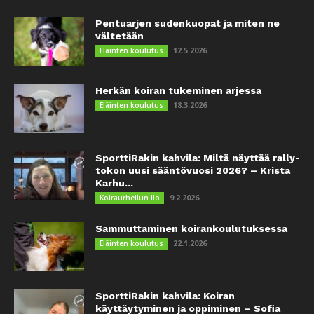
Pentuarjen sudenkuopat ja miten ne
vältetään
12.5.2026
Eläinten koulutus
Herkän koiran tukeminen arjessa
18.3.2026
Eläinten koulutus
SporttiRakin kahvila: Miltä näyttää rally-
tokon uusi sääntövuosi 2026? – Krista
Karhu...
9.2.2026
Koiraurheilun ilo
Sammuttaminen koirankoulutuksessa
22.1.2026
Eläinten koulutus
SporttiRakin kahvila: Koiran
käyttäytyminen ja oppiminen – Sofia