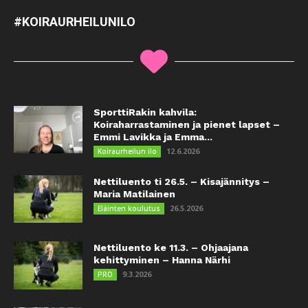
#KOIRAURHEILUNILO
SporttiRakin kahvila:
Koiraharrastaminen ja pienet lapset –
Emmi Lavikka ja Emma...
12.6.2026
Koiraurheilun ilo
Nettiluento ti 26.5. – Kisajännitys –
Maria Matilainen
26.5.2026
Eläinten koulutus
Nettiluento ke 11.3. – Ohjaajana
kehittyminen – Hanna Närhi
9.3.2026
PRO