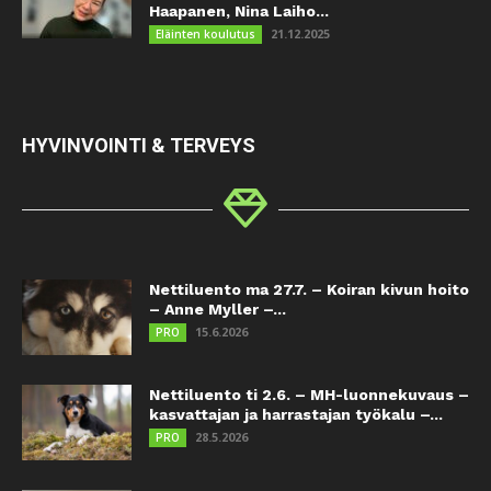
Haapanen, Nina Laiho...
21.12.2025
Eläinten koulutus
HYVINVOINTI & TERVEYS
Nettiluento ma 27.7. – Koiran kivun hoito
– Anne Myller –...
15.6.2026
PRO
Nettiluento ti 2.6. – MH-luonnekuvaus –
kasvattajan ja harrastajan työkalu –...
28.5.2026
PRO