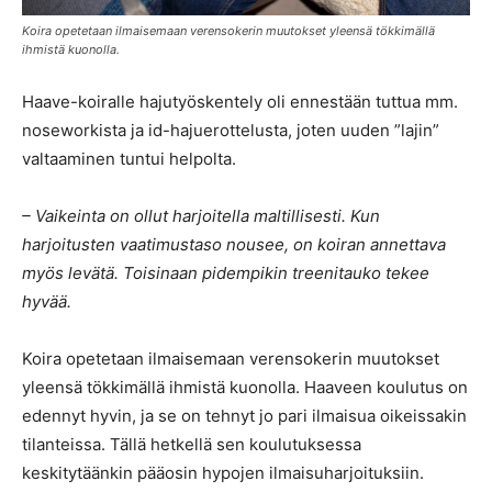
Koira opetetaan ilmaisemaan verensokerin muutokset yleensä tökkimällä
ihmistä kuonolla.
Haave-koiralle hajutyöskentely oli ennestään tuttua mm.
noseworkista ja id-hajuerottelusta, joten uuden ”lajin”
valtaaminen tuntui helpolta.
– Vaikeinta on ollut harjoitella maltillisesti. Kun
harjoitusten vaatimustaso nousee, on koiran annettava
myös levätä. Toisinaan pidempikin treenitauko tekee
hyvää.
Koira opetetaan ilmaisemaan verensokerin muutokset
yleensä tökkimällä ihmistä kuonolla. Haaveen koulutus on
edennyt hyvin, ja se on tehnyt jo pari ilmaisua oikeissakin
tilanteissa. Tällä hetkellä sen koulutuksessa
keskitytäänkin pääosin hypojen ilmaisuharjoituksiin.