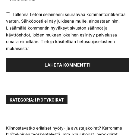
Tallenna tietoni selaimeeni seuraavaa kommentointikertaa
varten. Sähköposti ei näy julkisena muille, ainoastaan nimi.
Lisäämällä kommentin hyväksyt sivuston säännöt ja
käyttöehdot, joiden mukaan jokainen esiintyy palvelussa
omalla nimellään. Tietoja käsitellään tietosuojaselosteen
mukaisesti."
KATEGORIA: HYÖTYKOIRAT
Kiinnostavatko erilaiset hyöty- ja avustajakoirat? Kerromme
hyötykoirien työskentelystä, mm. koulukoirat, hypokoirat,