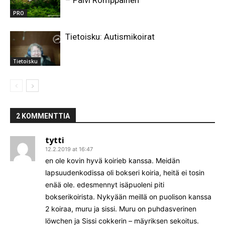
PRO
Tietoisku: Autismikoirat
Tietoisku
2 KOMMENTTIA
tytti
12.2.2019 at 16:47
en ole kovin hyvä koirieb kanssa. Meidän
lapsuudenkodissa oli bokseri koiria, heitä ei tosin
enää ole. edesmennyt isäpuoleni piti
bokserikoirista. Nykyään meillä on puolison kanssa
2 koiraa, muru ja sissi. Muru on puhdasverinen
löwchen ja Sissi cokkerin – mäyriksen sekoitus.