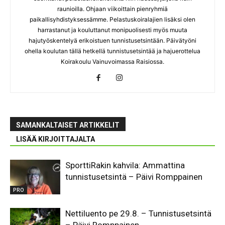
raunioilla. Ohjaan viikoittain pienryhmiä
paikallisyhdistyksessämme. Pelastuskoiralajien lisäksi olen
harrastanut ja kouluttanut monipuolisesti myös muuta
hajutyöskentelyä erikoistuen tunnistusetsintään. Päivätyöni
ohella koulutan tällä hetkellä tunnistusetsintää ja hajuerottelua
Koirakoulu Vainuvoimassa Raisiossa.
SAMANKALTAISET ARTIKKELIT
LISÄÄ KIRJOITTAJALTA
SporttiRakin kahvila: Ammattina
tunnistusetsintä – Päivi Romppainen
PRO
Nettiluento pe 29.8. – Tunnistusetsintä
– Päivi Romppainen