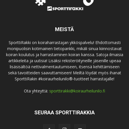
MEISTÄ
SporttiRakki on koiraharrastajan ykköspalvelu! Ehdottomasti
monipuolisin kotimainen tietopankki, mikäli sinua kiinnostavat
koiran koulutus ja harrastaminen koiran kanssa. Satoja ilmaisia
artikkeleita ja uutisia! Lisäksi rekisteröityneille jäsenille upeaa
lisäsisältöä nettivalmentautumiseen, itsensä kehittämiseen
sekä tavoitteiden saavuttamiseen! Meiltä löydät myös ihanat
SporttiRakin #koiraurheilunilo®-tuotteet harrastajalle!
Ota yhteyttä:
sporttirakki@koiraurheilunilo.fi
SEURAA SPORTTIRAKKIA