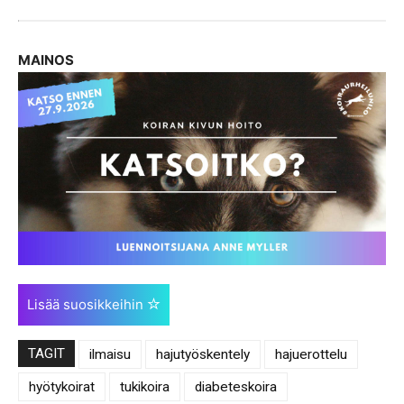
MAINOS
Lisää suosikkeihin
TAGIT
ilmaisu
hajutyöskentely
hajuerottelu
hyötykoirat
tukikoira
diabeteskoira