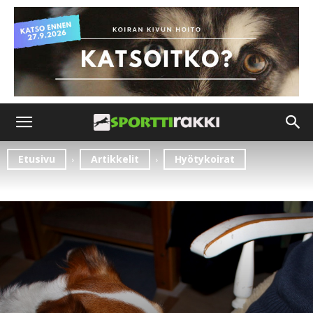
Etusivu
Artikkelit
Hyötykoirat