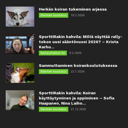
Herkän koiran tukeminen arjessa
18.3.2026
Eläinten koulutus
SporttiRakin kahvila: Miltä näyttää rally-
tokon uusi sääntövuosi 2026? – Krista
Karhu...
9.2.2026
Koiraurheilun ilo
Sammuttaminen koirankoulutuksessa
22.1.2026
Eläinten koulutus
SporttiRakin kahvila: Koiran
käyttäytyminen ja oppiminen – Sofia
Haapanen, Nina Laiho...
21.12.2025
Eläinten koulutus