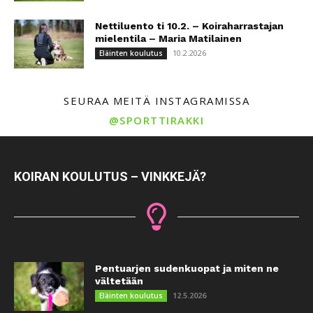
Nettiluento ti 10.2. – Koiraharrastajan
mielentila – Maria Matilainen
10.2.2026
Eläinten koulutus
SEURAA MEITÄ INSTAGRAMISSA
@SPORTTIRAKKI
KOIRAN KOULUTUS – VINKKEJÄ?
Pentuarjen sudenkuopat ja miten ne
vältetään
12.5.2026
Eläinten koulutus