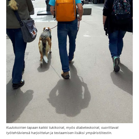
Kuulokoirien tapaan kaikki tukikoirat, myös diabeteskoirat, suorittavat
työtehtäviensä harjoittelun ja testaamisen lisäksi ympäristötestin.