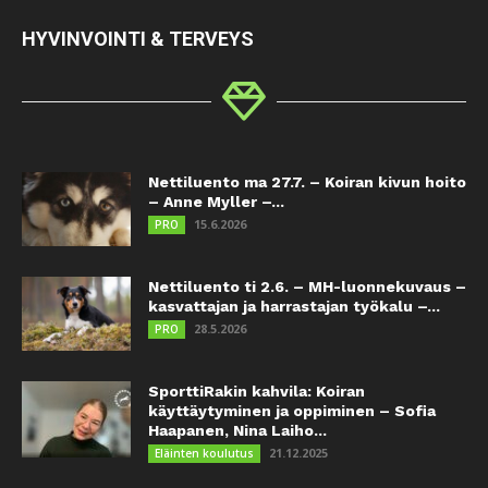
HYVINVOINTI & TERVEYS
Nettiluento ma 27.7. – Koiran kivun hoito
– Anne Myller –...
15.6.2026
PRO
Nettiluento ti 2.6. – MH-luonnekuvaus –
kasvattajan ja harrastajan työkalu –...
28.5.2026
PRO
SporttiRakin kahvila: Koiran
käyttäytyminen ja oppiminen – Sofia
Haapanen, Nina Laiho...
21.12.2025
Eläinten koulutus