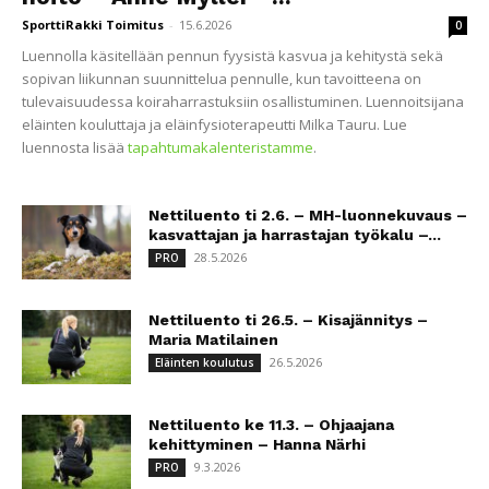
SporttiRakki Toimitus
-
15.6.2026
0
Luennolla käsitellään pennun fyysistä kasvua ja kehitystä sekä
sopivan liikunnan suunnittelua pennulle, kun tavoitteena on
tulevaisuudessa koiraharrastuksiin osallistuminen. Luennoitsijana
eläinten kouluttaja ja eläinfysioterapeutti Milka Tauru. Lue
luennosta lisää
tapahtumakalenteristamme
.
Nettiluento ti 2.6. – MH-luonnekuvaus –
kasvattajan ja harrastajan työkalu –...
28.5.2026
PRO
Nettiluento ti 26.5. – Kisajännitys –
Maria Matilainen
26.5.2026
Eläinten koulutus
Nettiluento ke 11.3. – Ohjaajana
kehittyminen – Hanna Närhi
9.3.2026
PRO