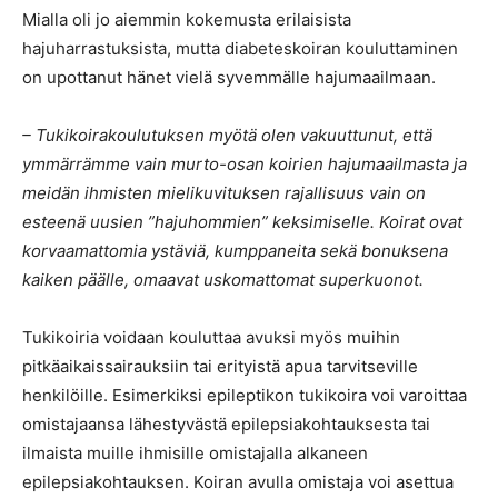
Mialla oli jo aiemmin kokemusta erilaisista
hajuharrastuksista, mutta diabeteskoiran kouluttaminen
on upottanut hänet vielä syvemmälle hajumaailmaan.
– Tukikoirakoulutuksen myötä olen vakuuttunut, että
ymmärrämme vain murto-osan koirien hajumaailmasta ja
meidän ihmisten mielikuvituksen rajallisuus vain on
esteenä uusien ”hajuhommien” keksimiselle. Koirat ovat
korvaamattomia ystäviä, kumppaneita sekä bonuksena
kaiken päälle, omaavat uskomattomat superkuonot.
Tukikoiria voidaan kouluttaa avuksi myös muihin
pitkäaikaissairauksiin tai erityistä apua tarvitseville
henkilöille. Esimerkiksi epileptikon tukikoira voi varoittaa
omistajaansa lähestyvästä epilepsiakohtauksesta tai
ilmaista muille ihmisille omistajalla alkaneen
epilepsiakohtauksen. Koiran avulla omistaja voi asettua