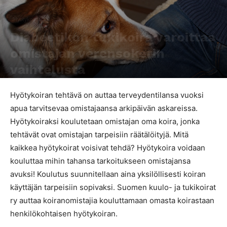
Hyötykoirat
Diabeetikon tukikoira varoittaa
omistajan verensokerin
vaihtelusta
Kirjoittaja
Elisa Reunanen
-
30.1.2018
2102
2
Hyötykoiran tehtävä on auttaa terveydentilansa vuoksi
apua tarvitsevaa omistajaansa arkipäivän askareissa.
Hyötykoiraksi koulutetaan omistajan oma koira, jonka
tehtävät ovat omistajan tarpeisiin räätälöityjä. Mitä
kaikkea hyötykoirat voisivat tehdä? Hyötykoira voidaan
kouluttaa mihin tahansa tarkoitukseen omistajansa
avuksi! Koulutus suunnitellaan aina yksilöllisesti koiran
käyttäjän tarpeisiin sopivaksi. Suomen kuulo- ja tukikoirat
ry auttaa koiranomistajia kouluttamaan omasta koirastaan
henkilökohtaisen hyötykoiran.