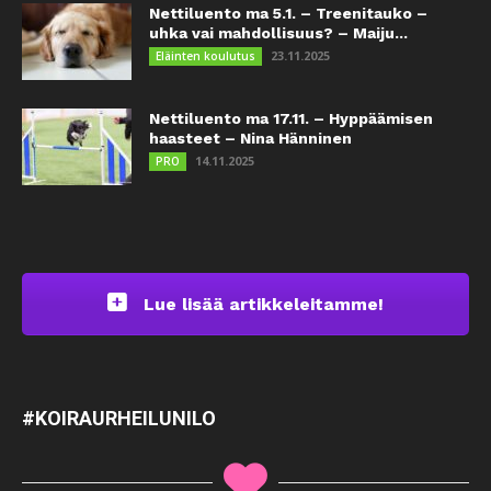
Nettiluento ma 5.1. – Treenitauko –
uhka vai mahdollisuus? – Maiju...
23.11.2025
Eläinten koulutus
Nettiluento ma 17.11. – Hyppäämisen
haasteet – Nina Hänninen
14.11.2025
PRO
Lue lisää artikkeleitamme!
#KOIRAURHEILUNILO