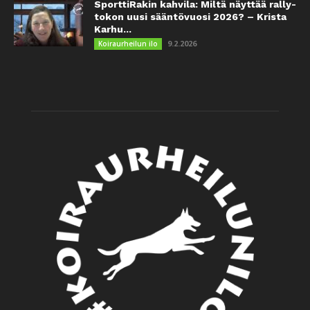
SporttiRakin kahvila: Miltä näyttää rally-
tokon uusi sääntövuosi 2026? – Krista
Karhu...
9.2.2026
Koiraurheilun ilo