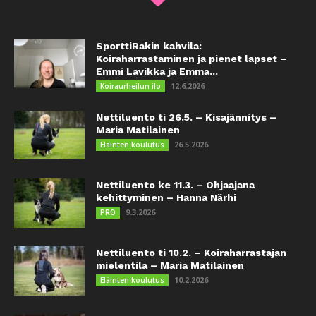
SporttiRakin kahvila:
Koiraharrastaminen ja pienet lapset –
Emmi Lavikka ja Emma...
12.6.2026
Koiraurheilun ilo
Nettiluento ti 26.5. – Kisajännitys –
Maria Matilainen
26.5.2026
Eläinten koulutus
Nettiluento ke 11.3. – Ohjaajana
kehittyminen – Hanna Närhi
9.3.2026
PRO
Nettiluento ti 10.2. – Koiraharrastajan
mielentila – Maria Matilainen
10.2.2026
Eläinten koulutus