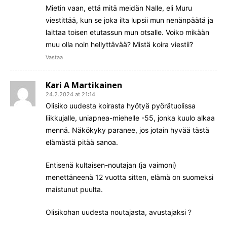
Mietin vaan, että mitä meidän Nalle, eli Muru
viestittää, kun se joka ilta lupsii mun nenänpäätä ja
laittaa toisen etutassun mun otsalle. Voiko mikään
muu olla noin hellyttävää? Mistä koira viestii?
Vastaa
Kari A Martikainen
24.2.2024 at 21:14
Olisiko uudesta koirasta hyötyä pyörätuolissa
liikkujalle, uniapnea-miehelle -55, jonka kuulo alkaa
mennä. Näkökyky paranee, jos jotain hyvää tästä
elämästä pitää sanoa.
Entisenä kultaisen-noutajan (ja vaimoni)
menettäneenä 12 vuotta sitten, elämä on suomeksi
maistunut puulta.
Olisikohan uudesta noutajasta, avustajaksi ?