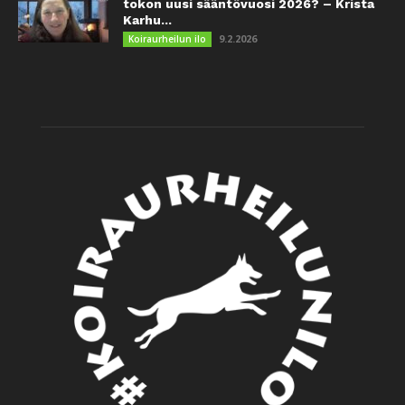
tokon uusi sääntövuosi 2026? – Krista
Karhu...
9.2.2026
Koiraurheilun ilo