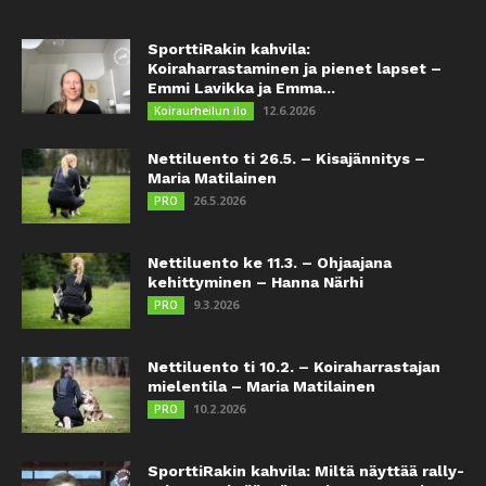
SporttiRakin kahvila:
Koiraharrastaminen ja pienet lapset –
Emmi Lavikka ja Emma...
12.6.2026
Koiraurheilun ilo
Nettiluento ti 26.5. – Kisajännitys –
Maria Matilainen
26.5.2026
PRO
Nettiluento ke 11.3. – Ohjaajana
kehittyminen – Hanna Närhi
9.3.2026
PRO
Nettiluento ti 10.2. – Koiraharrastajan
mielentila – Maria Matilainen
10.2.2026
PRO
SporttiRakin kahvila: Miltä näyttää rally-