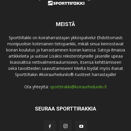
MEISTÄ
SporttiRakki on koiraharrastajan ykköspalvelu! Ehdottomasti
monipuolisin kotimainen tietopankki, mikäli sinua kiinnostavat
koiran koulutus ja harrastaminen koiran kanssa. Satoja ilmaisia
artikkeleita ja uutisia! Lisäksi rekisteröityneille jäsenille upeaa
lisäsisältöä nettivalmentautumiseen, itsensä kehittämiseen
sekä tavoitteiden saavuttamiseen! Meiltä löydät myös ihanat
SporttiRakin #koiraurheilunilo®-tuotteet harrastajalle!
Ota yhteyttä:
sporttirakki@koiraurheilunilo.fi
SEURAA SPORTTIRAKKIA