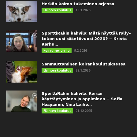
Herkän koiran tukeminen arjessa
18.3.2026
Eläinten koulutus
SporttiRakin kahvila: Miltä näyttää rally-
tokon uusi sääntövuosi 2026? – Krista
Karhu...
9.2.2026
Koiraurheilun ilo
Sammuttaminen koirankoulutuksessa
22.1.2026
Eläinten koulutus
SporttiRakin kahvila: Koiran
käyttäytyminen ja oppiminen – Sofia
Haapanen, Nina Laiho...
21.12.2025
Eläinten koulutus