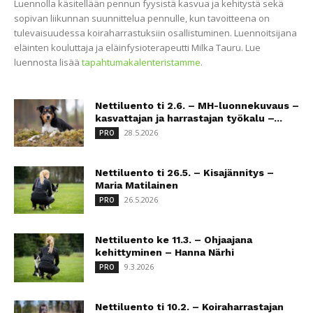
Luennolla käsitellään pennun fyysistä kasvua ja kehitystä sekä
sopivan liikunnan suunnittelua pennulle, kun tavoitteena on
tulevaisuudessa koiraharrastuksiin osallistuminen. Luennoitsijana
eläinten kouluttaja ja eläinfysioterapeutti Milka Tauru. Lue
luennosta lisää
tapahtumakalenteristamme
.
Nettiluento ti 2.6. – MH-luonnekuvaus –
kasvattajan ja harrastajan työkalu –...
28.5.2026
PRO
Nettiluento ti 26.5. – Kisajännitys –
Maria Matilainen
26.5.2026
PRO
Nettiluento ke 11.3. – Ohjaajana
kehittyminen – Hanna Närhi
9.3.2026
PRO
Nettiluento ti 10.2. – Koiraharrastajan