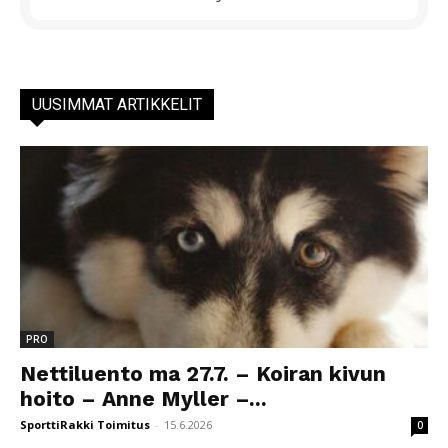
UUSIMMAT ARTIKKELIT
PRO
Nettiluento ma 27.7. – Koiran kivun
hoito – Anne Myller –...
SporttiRakki Toimitus
-
15.6.2026
0