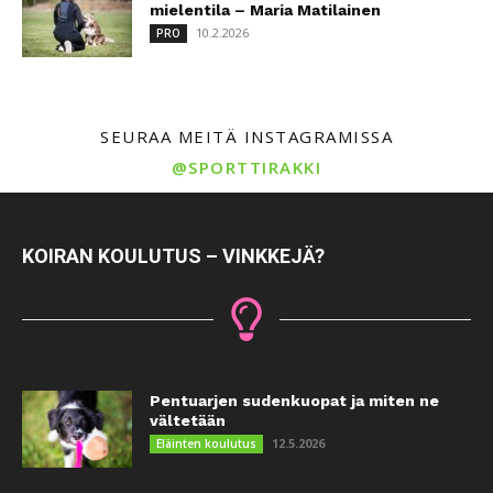
mielentila – Maria Matilainen
10.2.2026
PRO
SEURAA MEITÄ INSTAGRAMISSA
@SPORTTIRAKKI
KOIRAN KOULUTUS – VINKKEJÄ?
Pentuarjen sudenkuopat ja miten ne
vältetään
12.5.2026
Eläinten koulutus