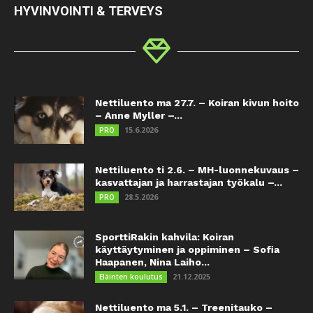
HYVINVOINTI & TERVEYS
Nettiluento ma 27.7. – Koiran kivun hoito
– Anne Myller –...
15.6.2026
PRO
Nettiluento ti 2.6. – MH-luonnekuvaus –
kasvattajan ja harrastajan työkalu –...
28.5.2026
PRO
SporttiRakin kahvila: Koiran
käyttäytyminen ja oppiminen – Sofia
Haapanen, Nina Laiho...
21.12.2025
Eläinten koulutus
Nettiluento ma 5.1. – Treenitauko –