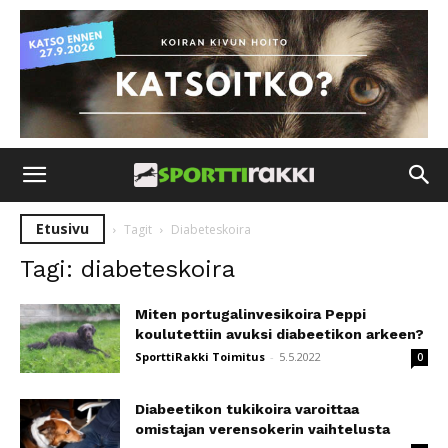
Etusivu
Tagit
Diabeteskoira
Tagi: diabeteskoira
Miten portugalinvesikoira Peppi
koulutettiin avuksi diabeetikon arkeen?
SporttiRakki Toimitus
-
5.5.2022
0
Diabeetikon tukikoira varoittaa
omistajan verensokerin vaihtelusta