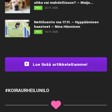
uhka vai mahdollisuus? – Maiju...
23.11.2025
PRO
Nettiluento ma 17.11. – Hyppäämisen
haasteet – Nina Hänninen
14.11.2025
PRO
Lue lisää artikkeleitamme!
#KOIRAURHEILUNILO