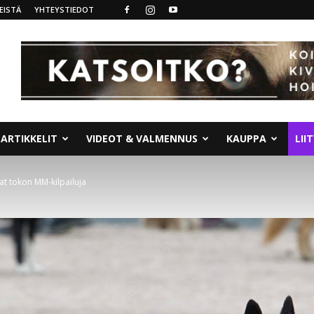
EISTÄ
YHTEYSTIEDOT
ARTIKKELIT
VIDEOT & VALMENNUS
KAUPPA
LII
at tokon MM-kilpailuja