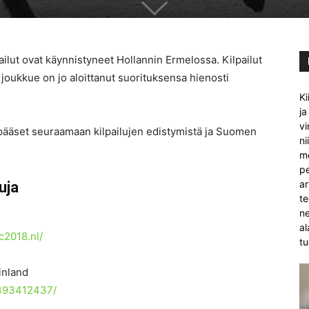
ut ovat käynnistyneet Hollannin Ermelossa. Kilpailut
joukkue on jo aloittanut suorituksensa hienosti
Ki
ja
vi
 pääset seuraamaan kilpailujen edistymistä ja Suomen
ni
mo
pe
ar
uja
te
ne
al
c2018.nl/
tu
inland
2393412437/