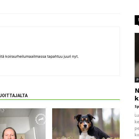
itä koiraurheilumaailmassa tapahtuu juuri nyt.
P
N
RJOITTAJALTA
k
Sp
Lu
ke
pe
ko