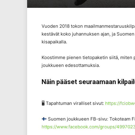
Vuoden 2018 tokon maailmanmestaruuskilpail
kestävät koko juhannuksen ajan, ja Suomen 
kisapaikalla.
Koostimme pienen tietopaketin siitä, miten
joukkueen edesottamuksia.
Näin pääset seuraamaan kilpail
🖥
Tapahtuman viralliset sivut:
https://fciobw
️ Suomen joukkueen FB-sivu: Tokoteam F
https://www.facebook.com/groups/49970