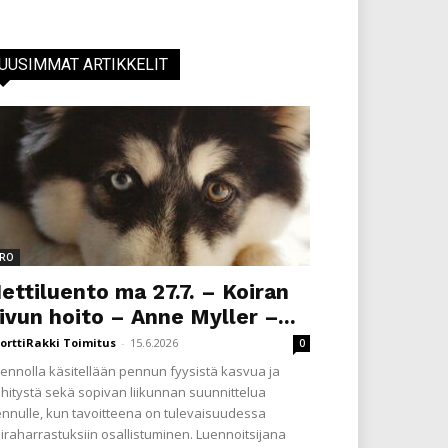
UUSIMMAT ARTIKKELIT
RO
ettiluento ma 27.7. – Koiran
ivun hoito – Anne Myller –...
orttiRakki Toimitus
-
15.6.2026
0
ennolla käsitellään pennun fyysistä kasvua ja
hitystä sekä sopivan liikunnan suunnittelua
nnulle, kun tavoitteena on tulevaisuudessa
iraharrastuksiin osallistuminen. Luennoitsijana