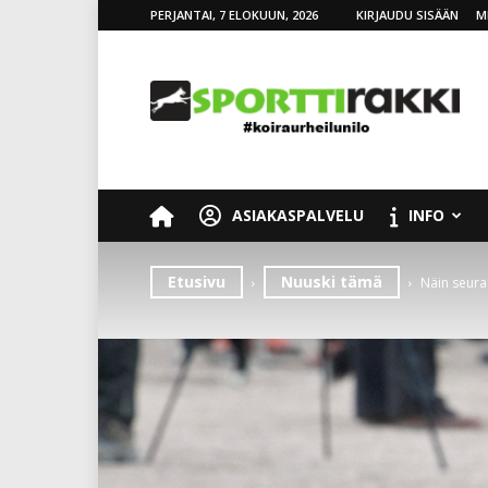
PERJANTAI, 7 ELOKUUN, 2026
KIRJAUDU SISÄÄN
M
SporttiRakki
ASIAKASPALVELU
INFO
Etusivu
Nuuski tämä
Näin seura