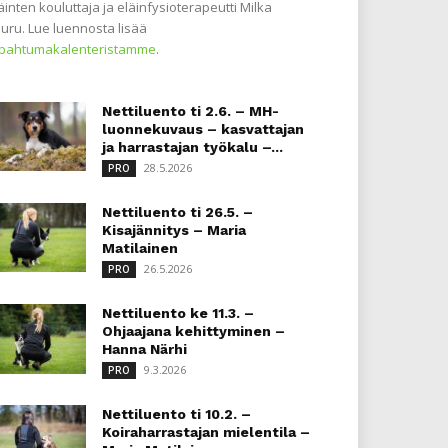
äinten kouluttaja ja eläinfysioterapeutti Milka
uru. Lue luennosta lisää
apahtumakalenteristamme
.
Nettiluento ti 2.6. – MH-
luonnekuvaus – kasvattajan
ja harrastajan työkalu –...
28.5.2026
PRO
Nettiluento ti 26.5. –
Kisajännitys – Maria
Matilainen
26.5.2026
PRO
Nettiluento ke 11.3. –
Ohjaajana kehittyminen –
Hanna Närhi
9.3.2026
PRO
Nettiluento ti 10.2. –
Koiraharrastajan mielentila –