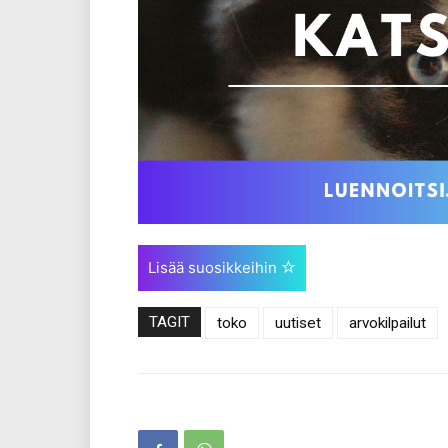
Lisää suosikkeihin
TAGIT
toko
uutiset
arvokilpailut