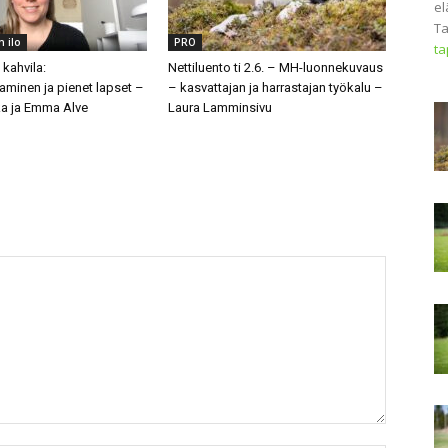
el
Ta
n ilo
PRO
t
 kahvila:
Nettiluento ti 2.6. – MH-luonnekuvaus
aminen ja pienet lapset –
– kasvattajan ja harrastajan työkalu –
a ja Emma Alve
Laura Lamminsivu