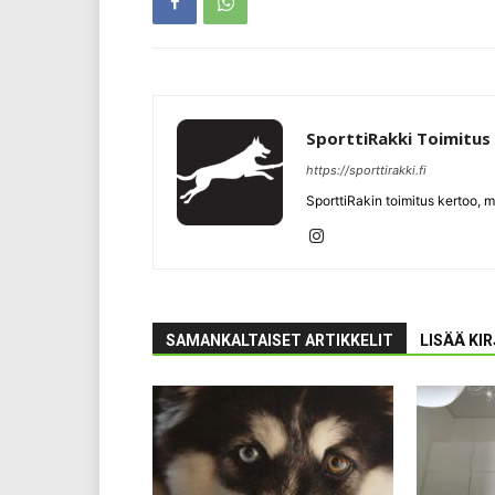
SporttiRakki Toimitus
https://sporttirakki.fi
SporttiRakin toimitus kertoo, m
SAMANKALTAISET ARTIKKELIT
LISÄÄ KI