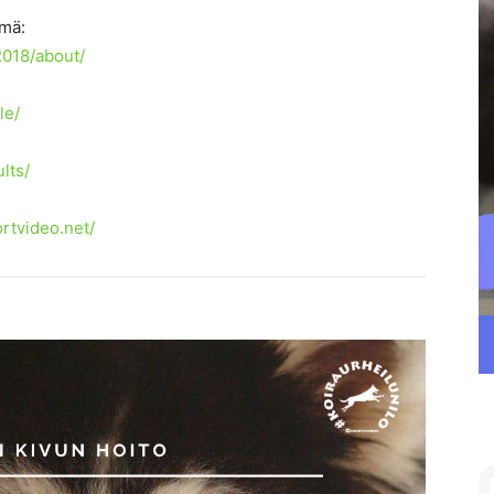
mä:
018/about/
le/
lts/
ortvideo.net/