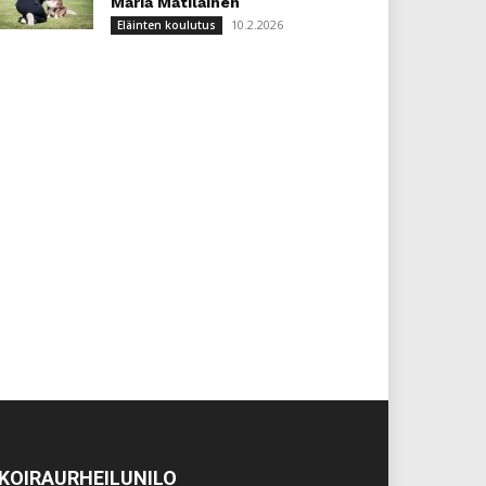
Maria Matilainen
10.2.2026
Eläinten koulutus
KOIRAURHEILUNILO