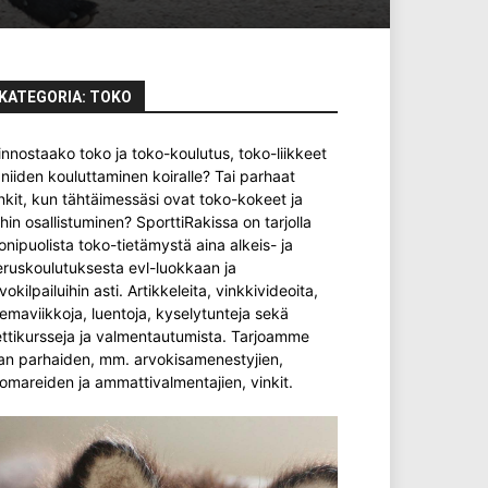
KATEGORIA: TOKO
innostaako toko ja toko-koulutus, toko-liikkeet
 niiden kouluttaminen koiralle? Tai parhaat
nkit, kun tähtäimessäsi ovat toko-kokeet ja
ihin osallistuminen? SporttiRakissa on tarjolla
nipuolista toko-tietämystä aina alkeis- ja
ruskoulutuksesta evl-luokkaan ja
vokilpailuihin asti. Artikkeleita, vinkkivideoita,
emaviikkoja, luentoja, kyselytunteja sekä
ttikursseja ja valmentautumista. Tarjoamme
an parhaiden, mm. arvokisamenestyjien,
omareiden ja ammattivalmentajien, vinkit.