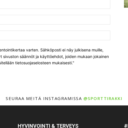
tointikertaa varten. Sähköposti ei näy julkisena muille,
t sivuston säännöt ja käyttöehdot, joiden mukaan jokainen
sitellään tietosuojaselosteen mukaisesti."
SEURAA MEITÄ INSTAGRAMISSA
@SPORTTIRAKKI
HYVINVOINTI & TERVEYS
#