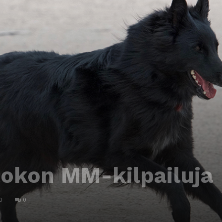
tokon MM-kilpailuja
0
0