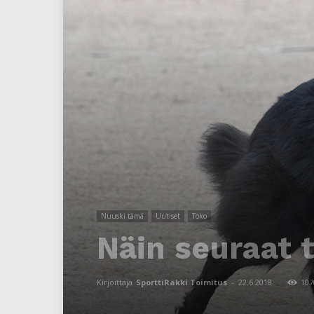
Nuuski tämä
Uutiset
Toko
Näin seuraat 
Kirjoittaja
SporttiRakki Toimitus
-
22.6.2018
107