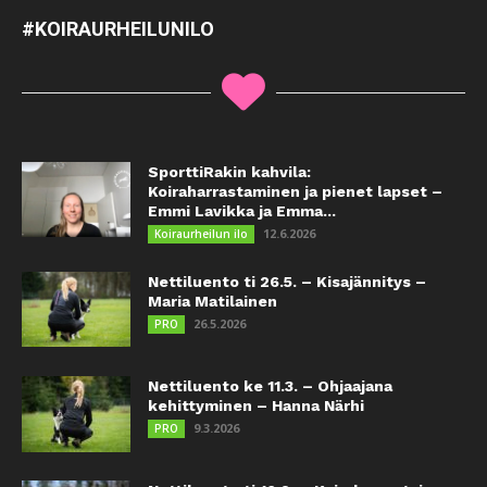
#KOIRAURHEILUNILO
SporttiRakin kahvila:
Koiraharrastaminen ja pienet lapset –
Emmi Lavikka ja Emma...
12.6.2026
Koiraurheilun ilo
Nettiluento ti 26.5. – Kisajännitys –
Maria Matilainen
26.5.2026
PRO
Nettiluento ke 11.3. – Ohjaajana
kehittyminen – Hanna Närhi
9.3.2026
PRO