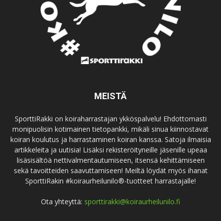
MEISTÄ
SporttiRakki on koiraharrastajan ykköspalvelu! Ehdottomasti
monipuolisin kotimainen tietopankki, mikäli sinua kiinnostavat
koiran koulutus ja harrastaminen koiran kanssa. Satoja ilmaisia
artikkeleita ja uutisia! Lisäksi rekisteröityneille jäsenille upeaa
lisäsisältöä nettivalmentautumiseen, itsensä kehittämiseen
sekä tavoitteiden saavuttamiseen! Meiltä löydät myös ihanat
SporttiRakin #koiraurheilunilo®-tuotteet harrastajalle!
Ota yhteyttä:
sporttirakki@koiraurheilunilo.fi