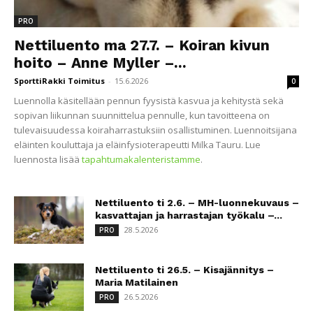
PRO
Nettiluento ma 27.7. – Koiran kivun
hoito – Anne Myller –...
SporttiRakki Toimitus
-
15.6.2026
0
Luennolla käsitellään pennun fyysistä kasvua ja kehitystä sekä
sopivan liikunnan suunnittelua pennulle, kun tavoitteena on
tulevaisuudessa koiraharrastuksiin osallistuminen. Luennoitsijana
eläinten kouluttaja ja eläinfysioterapeutti Milka Tauru. Lue
luennosta lisää
tapahtumakalenteristamme
.
Nettiluento ti 2.6. – MH-luonnekuvaus –
kasvattajan ja harrastajan työkalu –...
28.5.2026
PRO
Nettiluento ti 26.5. – Kisajännitys –
Maria Matilainen
26.5.2026
PRO