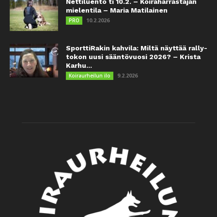
Nettiluento ti 10.2. – Koiraharrastajan
mielentila – Maria Matilainen
10.2.2026
PRO
SporttiRakin kahvila: Miltä näyttää rally-
tokon uusi sääntövuosi 2026? – Krista
Karhu...
9.2.2026
Koiraurheilun ilo