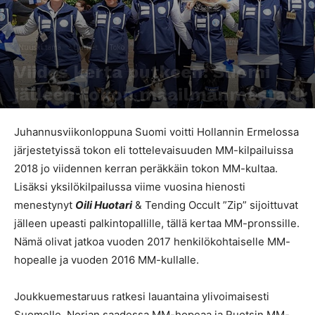
Nuuski tämä
Uutiset
Toko
Viides kerta putkeen: Suomi
jälleen tokon maailmanmestari!
Kirjoittaja
SporttiRakki Toimitus
-
25.6.2018
1948
0
Juhannusviikonloppuna Suomi voitti Hollannin Ermelossa
järjestetyissä tokon eli tottelevaisuuden MM-kilpailuissa
2018 jo viidennen kerran peräkkäin tokon MM-kultaa.
Lisäksi yksilökilpailussa viime vuosina hienosti
menestynyt
Oili Huotari
& Tending Occult ”Zip” sijoittuvat
jälleen upeasti palkintopallille, tällä kertaa MM-pronssille.
Nämä olivat jatkoa vuoden 2017 henkilökohtaiselle MM-
hopealle ja vuoden 2016 MM-kullalle.
Joukkuemestaruus ratkesi lauantaina ylivoimaisesti
Suomelle, Norjan saadessa MM-hopeaa ja Ruotsin MM-