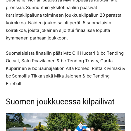
pronssia. Sunnuntain yksilöfinaaliin pääsivät
karsintakilpailuna toimineen joukkuekilpailun 20 parasta
koirakkoa. Näiden joukossa oli peräti 5 suomalaista
koirakkoa, joista jokainen sijoittui finaalissa lopulta
kymmenen parhaan joukkoon.
Suomalaisista finaaliin pääsivät: Oili Huotari & bc Tending
Occult, Satu Paavilainen & bc Tending Trusty, Carita
Kuparinen & bc Saunajaakon Alfa Romeo, Riitta Kivimäki &
bc Somollis Tikka sekä Mika Jalonen & bc Tending
Fireball.
Suomen joukkueessa kilpailivat