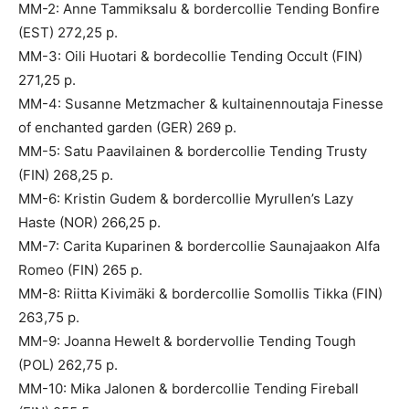
MM-2: Anne Tammiksalu & bordercollie Tending Bonfire
(EST) 272,25 p.
MM-3: Oili Huotari & bordecollie Tending Occult (FIN)
271,25 p.
MM-4: Susanne Metzmacher & kultainennoutaja Finesse
of enchanted garden (GER) 269 p.
MM-5: Satu Paavilainen & bordercollie Tending Trusty
(FIN) 268,25 p.
MM-6: Kristin Gudem & bordercollie Myrullen’s Lazy
Haste (NOR) 266,25 p.
MM-7: Carita Kuparinen & bordercollie Saunajaakon Alfa
Romeo (FIN) 265 p.
MM-8: Riitta Kivimäki & bordercollie Somollis Tikka (FIN)
263,75 p.
MM-9: Joanna Hewelt & bordervollie Tending Tough
(POL) 262,75 p.
MM-10: Mika Jalonen & bordercollie Tending Fireball