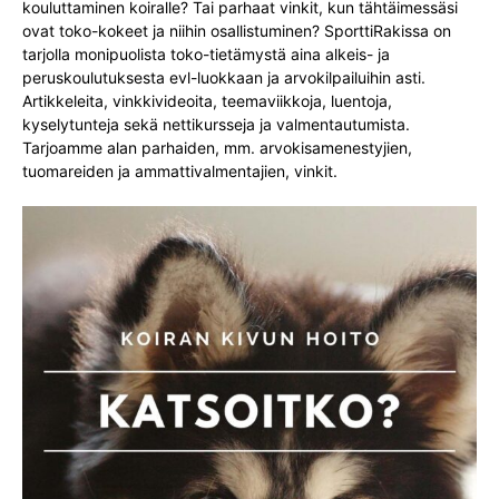
kouluttaminen koiralle? Tai parhaat vinkit, kun tähtäimessäsi
ovat toko-kokeet ja niihin osallistuminen? SporttiRakissa on
tarjolla monipuolista toko-tietämystä aina alkeis- ja
peruskoulutuksesta evl-luokkaan ja arvokilpailuihin asti.
Artikkeleita, vinkkivideoita, teemaviikkoja, luentoja,
kyselytunteja sekä nettikursseja ja valmentautumista.
Tarjoamme alan parhaiden, mm. arvokisamenestyjien,
tuomareiden ja ammattivalmentajien, vinkit.