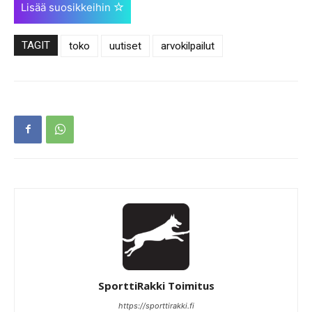
Lisää suosikkeihin
TAGIT
toko
uutiset
arvokilpailut
SporttiRakki Toimitus
https://sporttirakki.fi