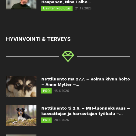
Haapanen, Nina Laiho...
21.12.2025
Eläinten koulutus
HYVINVOINTI & TERVEYS
Nettiluento ma 27.7. – Koiran kivun hoito
– Anne Myller –...
15.6.2026
PRO
Nettiluento ti 2.6. – MH-luonnekuvaus –
kasvattajan ja harrastajan työkalu –...
28.5.2026
PRO