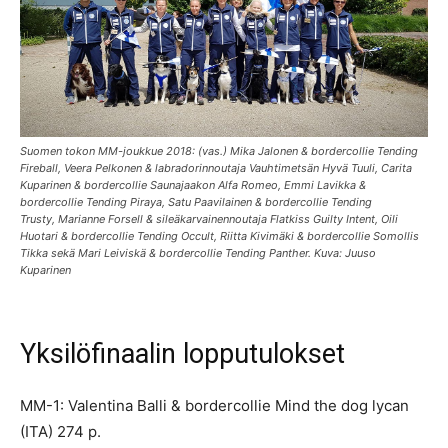
Suomen tokon MM-joukkue 2018: (vas.)
Mika Jalonen & bordercollie Tending
Fireball, Veera Pelkonen & labradorinnoutaja Vauhtimetsän Hyvä Tuuli, Carita
Kuparinen & bordercollie Saunajaakon Alfa Romeo, Emmi Lavikka &
bordercollie Tending Piraya,
Satu Paavilainen & bordercollie Tending
Trusty,
Marianne Forsell & sileäkarvainennoutaja Flatkiss Guilty Intent,
Oili
Huotari & bordercollie Tending Occult,
Riitta Kivimäki & bordercollie Somollis
Tikka sekä
Mari Leiviskä & bordercollie Tending Panther. Kuva: Juuso
Kuparinen
Yksilöfinaalin lopputulokset
MM-1: Valentina Balli & bordercollie Mind the dog lycan
(ITA) 274 p.