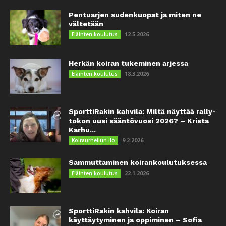
Pentuarjen sudenkuopat ja miten ne
vältetään
12.5.2026
Eläinten koulutus
Herkän koiran tukeminen arjessa
18.3.2026
Eläinten koulutus
SporttiRakin kahvila: Miltä näyttää rally-
tokon uusi sääntövuosi 2026? – Krista
Karhu...
9.2.2026
Koiraurheilun ilo
Sammuttaminen koirankoulutuksessa
22.1.2026
Eläinten koulutus
SporttiRakin kahvila: Koiran
käyttäytyminen ja oppiminen – Sofia