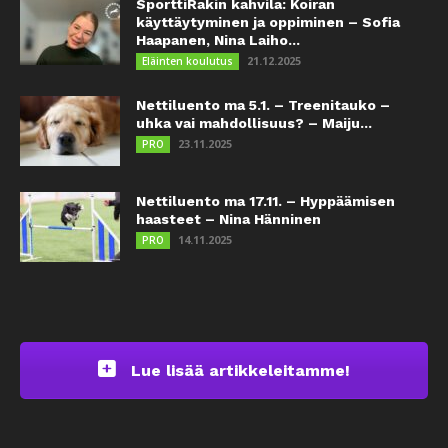
SporttiRakin kahvila: Koiran
käyttäytyminen ja oppiminen – Sofia
Haapanen, Nina Laiho...
21.12.2025
Eläinten koulutus
Nettiluento ma 5.1. – Treenitauko –
uhka vai mahdollisuus? – Maiju...
23.11.2025
PRO
Nettiluento ma 17.11. – Hyppäämisen
haasteet – Nina Hänninen
14.11.2025
PRO
Lue lisää artikkeleitamme!