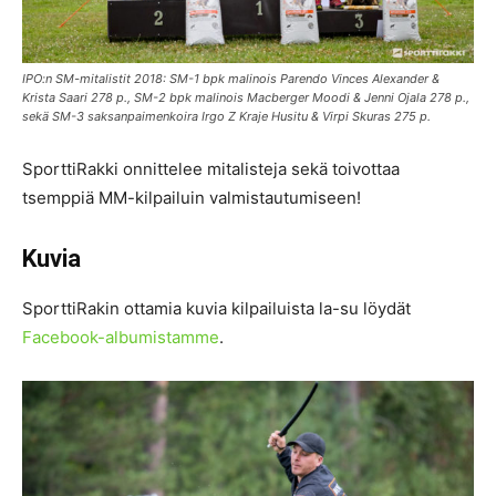
IPO:n SM-mitalistit 2018: SM-1 bpk malinois Parendo Vinces Alexander &
Krista Saari 278 p., SM-2 bpk malinois Macberger Moodi & Jenni Ojala 278 p.,
sekä SM-3 saksanpaimenkoira Irgo Z Kraje Husitu & Virpi Skuras 275 p.
SporttiRakki onnittelee mitalisteja sekä toivottaa
tsemppiä MM-kilpailuin valmistautumiseen!
Kuvia
SporttiRakin ottamia kuvia kilpailuista la-su löydät
Facebook-albumistamme
.