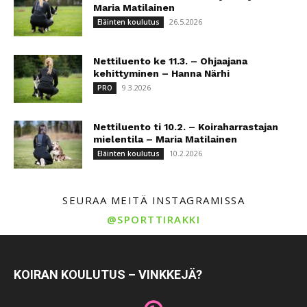
Maria Matilainen
26.5.2026
Eläinten koulutus
Nettiluento ke 11.3. – Ohjaajana
kehittyminen – Hanna Närhi
9.3.2026
PRO
Nettiluento ti 10.2. – Koiraharrastajan
mielentila – Maria Matilainen
10.2.2026
Eläinten koulutus
SEURAA MEITÄ INSTAGRAMISSA
@SPORTTIRAKKI
KOIRAN KOULUTUS – VINKKEJÄ?