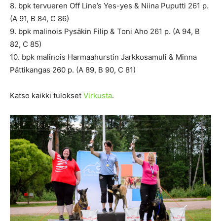
8. bpk tervueren Off Line’s Yes-yes & Niina Puputti 261 p.
(A 91, B 84, C 86)
9. bpk malinois Pysäkin Filip & Toni Aho 261 p. (A 94, B
82, C 85)
10. bpk malinois Harmaahurstin Jarkkosamuli & Minna
Pättikangas 260 p. (A 89, B 90, C 81)
Katso kaikki tulokset
Virkusta
.