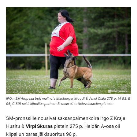
IPO:n SM-hopeaa bpk malinois Macberger Moodi & Jenni Ojala 278 p. (A 93, B
96, C 89) sekä kilpailun parhaat B-osan eli tottelevaisuuden pisteet.
SM-pronssille nousivat saksanpaimenkoira Irgo Z Kraje
Husitu &
Virpi Skuras
pistein 275 p. Heidän A-osa oli
kilpailun paras jälkisuoritus 96 p.