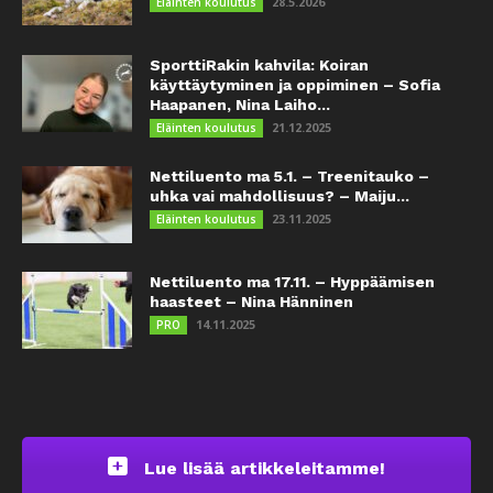
28.5.2026
Eläinten koulutus
SporttiRakin kahvila: Koiran
käyttäytyminen ja oppiminen – Sofia
Haapanen, Nina Laiho...
21.12.2025
Eläinten koulutus
Nettiluento ma 5.1. – Treenitauko –
uhka vai mahdollisuus? – Maiju...
23.11.2025
Eläinten koulutus
Nettiluento ma 17.11. – Hyppäämisen
haasteet – Nina Hänninen
14.11.2025
PRO
Lue lisää artikkeleitamme!