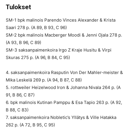
Tulokset
SM-1 bpk malinois Parendo Vinces Alexander & Krista
Saari 278 p. (A 89, B 93, C 96)
SM-2 bpk malinois Macberger Moodi & Jenni Ojala 278 p.
(A 93, B 96, C 89)
SM-3 saksanpaimenkoira Irgo Z Kraje Husitu & Virpi
Skuras 275 p. (A 96, B 84, C 95)
4. saksanpaimenkoira Rasputin Von Der Mahler-meister &
Mika Leskelä 269 p. (A 94, B 87, C 88)
5. rottweiler Heizelwood Iron & Johanna Nivala 264 p. (A
91, B 86, C 87)
6. bpk malinois Kutinan Pamppu & Esa Tapio 263 p. (A 92,
B 88, C 83)
7. saksanpaimenkoira Nobletic’s Yllätys & Ville Hatakka
262 p. (A 72, B 95, C 95)