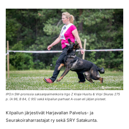
IPO:n SM-pronssia saksanpaimenkoira Irgo Z Kraje Husitu & Virpi Skuras 275
p. (A 96, B 84, C 95) sekä kilpailun parhaat A-osan eli jäljen pisteet.
Kilpailun järjestivät Harjavallan Palvelus- ja
Seurakoiraharrastajat ry sekä SRY Satakunta.