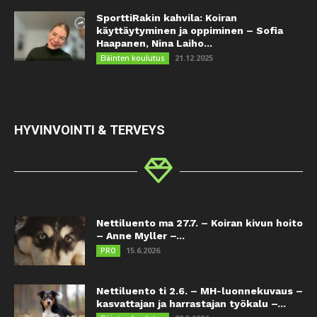
SporttiRakin kahvila: Koiran
käyttäytyminen ja oppiminen – Sofia
Haapanen, Nina Laiho...
21.12.2025
Eläinten koulutus
HYVINVOINTI & TERVEYS
Nettiluento ma 27.7. – Koiran kivun hoito
– Anne Myller –...
15.6.2026
PRO
Nettiluento ti 2.6. – MH-luonnekuvaus –
kasvattajan ja harrastajan työkalu –...