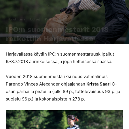
Nuuski tämä
Uutiset
PK-lajit
IPO:n suomenmestarit 2018
ratkottiin Harjavallassa
Kirjoittaja
SporttiRakki Toimitus
-
9.7.2018
1523
0
Harjavallassa käytiin IPO:n suomenmestaruuskilpailut
6.-8.7.2018 aurinkoisessa ja jopa helteisessä säässä.
Vuoden 2018 suomenmestariksi nousivat malinois
Parendo Vinces Alexander ohjaajanaan
Krista Saari
C-
osan parhailla pisteillä (jälki 89 p., tottelevaisuus 93 p. ja
suojelu 96 p.) ja kokonaispistein 278 p.