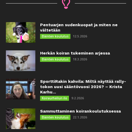
Pentuarjen sudenkuopat ja miten ne
vältetään
12.5.2026
Eläinten koulutus
Herkän koiran tukeminen arjessa
18.3.2026
Eläinten koulutus
SporttiRakin kahvila: Miltä näyttää rally-
tokon uusi sääntövuosi 2026? – Krista
Karhu...
9.2.2026
Koiraurheilun ilo
Sammuttaminen koirankoulutuksessa
22.1.2026
Eläinten koulutus