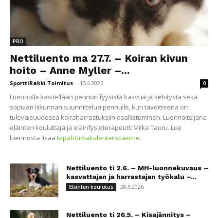
PRO
Nettiluento ma 27.7. – Koiran kivun
hoito – Anne Myller –...
SporttiRakki Toimitus
-
15.6.2026
0
Luennolla käsitellään pennun fyysistä kasvua ja kehitystä sekä
sopivan liikunnan suunnittelua pennulle, kun tavoitteena on
tulevaisuudessa koiraharrastuksiin osallistuminen. Luennoitsijana
eläinten kouluttaja ja eläinfysioterapeutti Milka Tauru. Lue
luennosta lisää
tapahtumakalenteristamme
.
Nettiluento ti 2.6. – MH-luonnekuvaus –
kasvattajan ja harrastajan työkalu –...
28.5.2026
Eläinten koulutus
Nettiluento ti 26.5. – Kisajännitys –