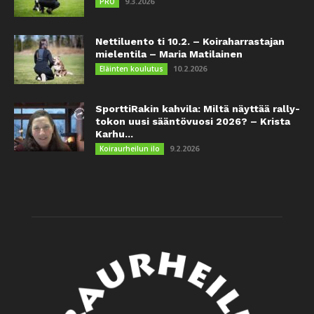
9.3.2026
PRO
Nettiluento ti 10.2. – Koiraharrastajan
mielentila – Maria Matilainen
10.2.2026
Eläinten koulutus
SporttiRakin kahvila: Miltä näyttää rally-
tokon uusi sääntövuosi 2026? – Krista
Karhu...
9.2.2026
Koiraurheilun ilo