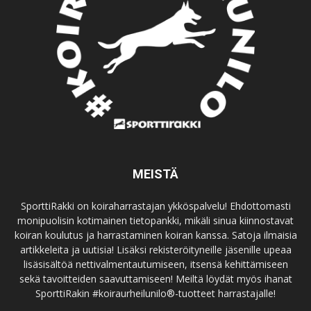
MEISTÄ
SporttiRakki on koiraharrastajan ykköspalvelu! Ehdottomasti
monipuolisin kotimainen tietopankki, mikäli sinua kiinnostavat
koiran koulutus ja harrastaminen koiran kanssa. Satoja ilmaisia
artikkeleita ja uutisia! Lisäksi rekisteröityneille jäsenille upeaa
lisäsisältöä nettivalmentautumiseen, itsensä kehittämiseen
sekä tavoitteiden saavuttamiseen! Meiltä löydät myös ihanat
SporttiRakin #koiraurheilunilo®-tuotteet harrastajalle!