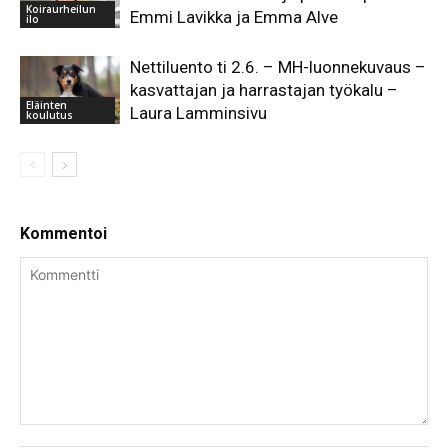
Koiraurheilun
Emmi Lavikka ja Emma Alve
ilo
Nettiluento ti 2.6. – MH-luonnekuvaus –
kasvattajan ja harrastajan työkalu –
Eläinten
Laura Lamminsivu
koulutus
Kommentoi