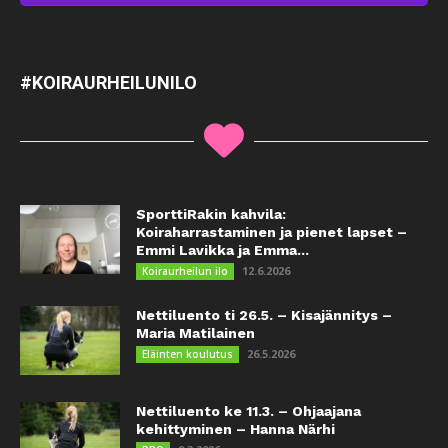
#KOIRAURHEILUNILO
SporttiRakin kahvila:
Koiraharrastaminen ja pienet lapset –
Emmi Lavikka ja Emma...
12.6.2026
Koiraurheilun ilo
Nettiluento ti 26.5. – Kisajännitys –
Maria Matilainen
26.5.2026
Eläinten koulutus
Nettiluento ke 11.3. – Ohjaajana
kehittyminen – Hanna Närhi