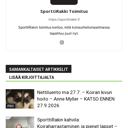
SporttiRakki Toimitus
https://sporttirakki.fi
SporttiRakin toimitus kertoo, mitä koiraurheilumaailmassa
tapahtuu juuri nyt.
SAMANKALTAISET ARTIKKELIT
LISÄÄ KIRJOITTAJALTA
Nettiluento ma 27.7. – Koiran kivun
hoito – Anne Myller – KATSO ENNEN
27.9.2026
PRO
SporttiRakin kahvila:
Koiraharrastaminen ja pienet lapset –