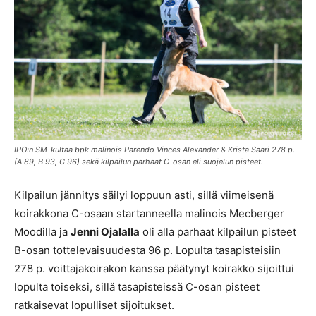
IPO:n SM-kultaa bpk malinois Parendo Vinces Alexander & Krista Saari 278 p.
(A 89, B 93, C 96) sekä kilpailun parhaat C-osan eli suojelun pisteet.
Kilpailun jännitys säilyi loppuun asti, sillä viimeisenä
koirakkona C-osaan startanneella malinois Mecberger
Moodilla ja
Jenni Ojalalla
oli alla parhaat kilpailun pisteet
B-osan tottelevaisuudesta 96 p. Lopulta tasapisteisiin
278 p. voittajakoirakon kanssa päätynyt koirakko sijoittui
lopulta toiseksi, sillä tasapisteissä C-osan pisteet
ratkaisevat lopulliset sijoitukset.