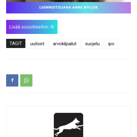
Lisää suosikkeihin
TAGIT
uutiset
arvokilpailut
suojelu
ipo