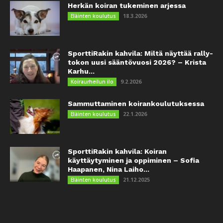
Herkän koiran tukeminen arjessa
18.3.2026
Eläinten koulutus
SporttiRakin kahvila: Miltä näyttää rally-
tokon uusi sääntövuosi 2026? – Krista
Karhu...
9.2.2026
Koiraurheilun ilo
Sammuttaminen koirankoulutuksessa
22.1.2026
Eläinten koulutus
SporttiRakin kahvila: Koiran
käyttäytyminen ja oppiminen – Sofia
Haapanen, Nina Laiho...
21.12.2025
Eläinten koulutus