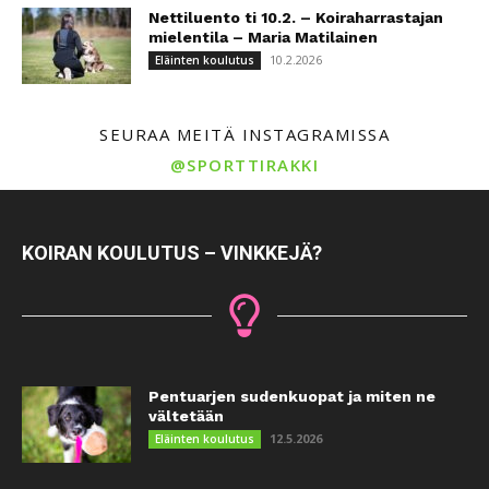
Nettiluento ti 10.2. – Koiraharrastajan
mielentila – Maria Matilainen
10.2.2026
Eläinten koulutus
SEURAA MEITÄ INSTAGRAMISSA
@SPORTTIRAKKI
KOIRAN KOULUTUS – VINKKEJÄ?
Pentuarjen sudenkuopat ja miten ne
vältetään
12.5.2026
Eläinten koulutus