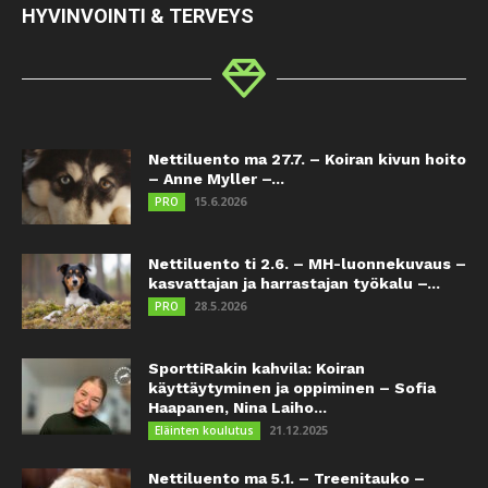
HYVINVOINTI & TERVEYS
Nettiluento ma 27.7. – Koiran kivun hoito
– Anne Myller –...
15.6.2026
PRO
Nettiluento ti 2.6. – MH-luonnekuvaus –
kasvattajan ja harrastajan työkalu –...
28.5.2026
PRO
SporttiRakin kahvila: Koiran
käyttäytyminen ja oppiminen – Sofia
Haapanen, Nina Laiho...
21.12.2025
Eläinten koulutus
Nettiluento ma 5.1. – Treenitauko –