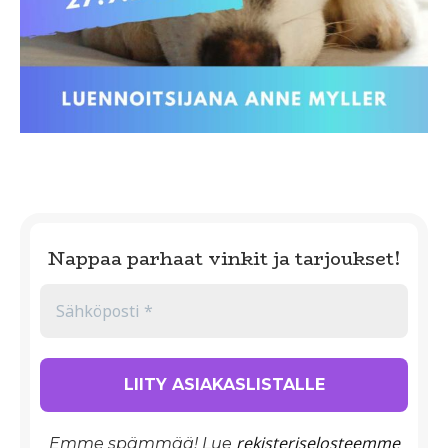
Nappaa parhaat vinkit ja tarjoukset!
rekisteriselosteemme
Emme spämmää! Lue