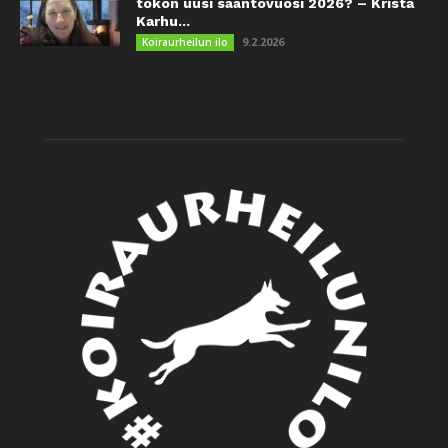
tokon uusi sääntövuosi 2026? – Krista
Karhu...
9.2.2026
Koiraurheilun ilo