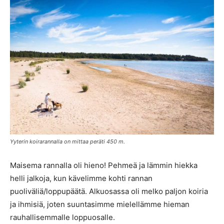
Yyterin koirarannalla on mittaa peräti 450 m.
Maisema rannalla oli hieno! Pehmeä ja lämmin hiekka
helli jalkoja, kun kävelimme kohti rannan
puoliväliä/loppupäätä. Alkuosassa oli melko paljon koiria
ja ihmisiä, joten suuntasimme mielellämme hieman
rauhallisemmalle loppuosalle.