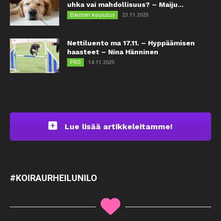
uhka vai mahdollisuus? – Maiju...
23.11.2025
Eläinten koulutus
Nettiluento ma 17.11. – Hyppäämisen
haasteet – Nina Hänninen
14.11.2025
PRO
Lue lisää artikkeleitamme!
#KOIRAURHEILUNILO