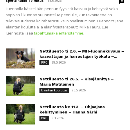
SporttiRakki Toimitus
-
15.6.2026
0
Luennolla käsitellään pennun fyysistä kasvua ja kehitystä sekä
sopivan liikunnan suunnittelua pennulle, kun tavoitteena on
tulevaisuudessa koiraharrastuksiin osallistuminen. Luennoitsijana
eläinten kouluttaja ja eläinfysioterapeutti Milka Tauru. Lue
luennosta lisää
tapahtumakalenteristamme
.
Nettiluento ti 2.6. – MH-luonnekuvaus –
kasvattajan ja harrastajan työkalu –...
28.5.2026
PRO
Nettiluento ti 26.5. – Kisajännitys –
Maria Matilainen
26.5.2026
Eläinten koulutus
Nettiluento ke 11.3. – Ohjaajana
kehittyminen – Hanna Närhi
9.3.2026
PRO