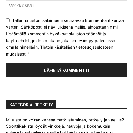
Tallenna tietoni selaimeeni seuraavaa kommentointikertaa
varten. Sähköposti ei näy julkisena muille, ainoastaan nimi.
Lisäämällä kommentin hyväksyt sivuston säännöt ja
käyttöehdot, joiden mukaan jokainen esiintyy palvelussa
omalla nimellään. Tietoja käsitellään tietosuojaselosteen
mukaisesti."
KATEGORIA: RETKEILY
Millaista on koiran kanssa matkustaminen, retkeily ja vaellus?
SporttiRakista löydät vinkkejä, neuvoja ja kokemuksia
erilaisista retkeily- ja vaelluskohteista sekä reiteistä niin