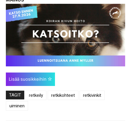
Lisää suosikkeihin
TAGIT
retkeily
retkikohteet
retkivinkit
uiminen