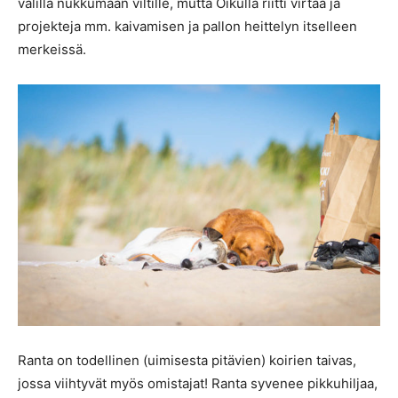
välillä nukkumaan viltille, mutta Oikulla riitti virtaa ja
projekteja mm. kaivamisen ja pallon heittelyn itselleen
merkeissä.
Ranta on todellinen (uimisesta pitävien) koirien taivas,
jossa viihtyvät myös omistajat! Ranta syvenee pikkuhiljaa,