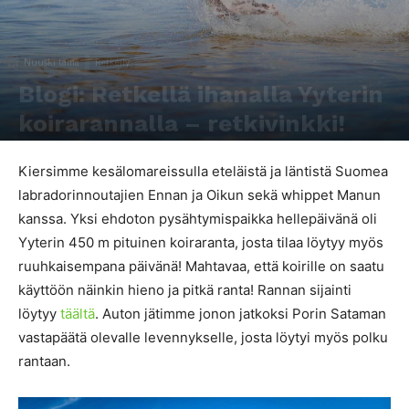
Nuuski tämä
Retkeily
Blogi: Retkellä ihanalla Yyterin
koirarannalla – retkivinkki!
Kirjoittaja
Tiina Jurvakainen
-
18.7.2018
6206
2
Kiersimme kesälomareissulla eteläistä ja läntistä Suomea
labradorinnoutajien Ennan ja Oikun sekä whippet Manun
kanssa. Yksi ehdoton pysähtymispaikka hellepäivänä oli
Yyterin 450 m pituinen koiraranta, josta tilaa löytyy myös
ruuhkaisempana päivänä! Mahtavaa, että koirille on saatu
käyttöön näinkin hieno ja pitkä ranta! Rannan sijainti
löytyy
täältä
. Auton jätimme jonon jatkoksi Porin Sataman
vastapäätä olevalle levennykselle, josta löytyi myös polku
rantaan.