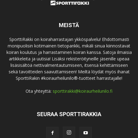
MEISTÄ
SporttiRakki on koiraharrastajan ykköspalvelu! Ehdottomasti
monipuolisin kotimainen tietopankki, mikäli sinua kiinnostavat
koiran koulutus ja harrastaminen koiran kanssa. Satoja ilmaisia
artikkeleita ja uutisia! Lisäksi rekisteröityneille jäsenille upeaa
lisäsisältöä nettivalmentautumiseen, itsensä kehittämiseen
sekä tavoitteiden saavuttamiseen! Meiltä löydät myös ihanat
SporttiRakin #koiraurheilunilo®-tuotteet harrastajalle!
Ota yhteyttä:
sporttirakki@koiraurheilunilo.fi
SEURAA SPORTTIRAKKIA