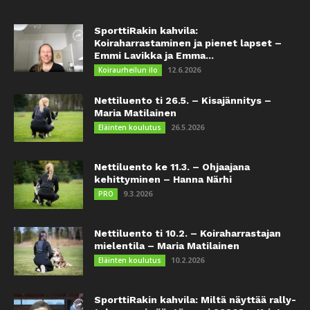
SporttiRakin kahvila:
Koiraharrastaminen ja pienet lapset –
Emmi Lavikka ja Emma...
12.6.2026
Koiraurheilun ilo
Nettiluento ti 26.5. – Kisajännitys –
Maria Matilainen
26.5.2026
Eläinten koulutus
Nettiluento ke 11.3. – Ohjaajana
kehittyminen – Hanna Närhi
9.3.2026
PRO
Nettiluento ti 10.2. – Koiraharrastajan
mielentila – Maria Matilainen
10.2.2026
Eläinten koulutus
SporttiRakin kahvila: Miltä näyttää rally-