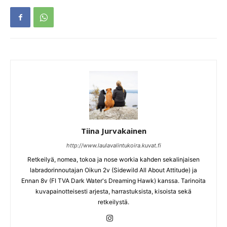
Tiina Jurvakainen
http://www.laulavalintukoira.kuvat.fi
Retkeilyä, nomea, tokoa ja nose workia kahden sekalinjaisen
labradorinnoutajan Oikun 2v (Sidewild All About Attitude) ja
Ennan 8v (FI TVA Dark Water's Dreaming Hawk) kanssa. Tarinoita
kuvapainotteisesti arjesta, harrastuksista, kisoista sekä
retkeilystä.