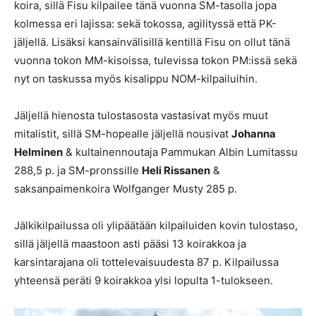
koira, sillä Fisu kilpailee tänä vuonna SM-tasolla jopa
kolmessa eri lajissa: sekä tokossa, agilityssä että PK-
jäljellä. Lisäksi kansainvälisillä kentillä Fisu on ollut tänä
vuonna tokon MM-kisoissa, tulevissa tokon PM:issä sekä
nyt on taskussa myös kisalippu NOM-kilpailuihin.
Jäljellä hienosta tulostasosta vastasivat myös muut
mitalistit, sillä SM-hopealle jäljellä nousivat
Johanna
Helminen
& kultainennoutaja Pammukan Albin Lumitassu
288,5 p. ja SM-pronssille
Heli Rissanen
&
saksanpaimenkoira Wolfganger Musty 285 p.
Jälkikilpailussa oli ylipäätään kilpailuiden kovin tulostaso,
sillä jäljellä maastoon asti pääsi 13 koirakkoa ja
karsintarajana oli tottelevaisuudesta 87 p. Kilpailussa
yhteensä peräti 9 koirakkoa ylsi lopulta 1-tulokseen.