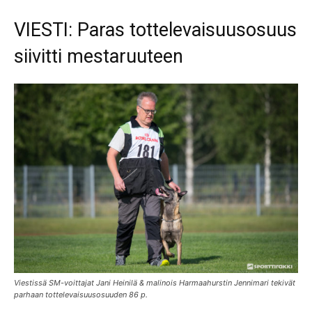
VIESTI: Paras tottelevaisuusosuus
siivitti mestaruuteen
Viestissä SM-voittajat Jani Heinilä & malinois Harmaahurstin Jennimari tekivät
parhaan tottelevaisuusosuuden 86 p.