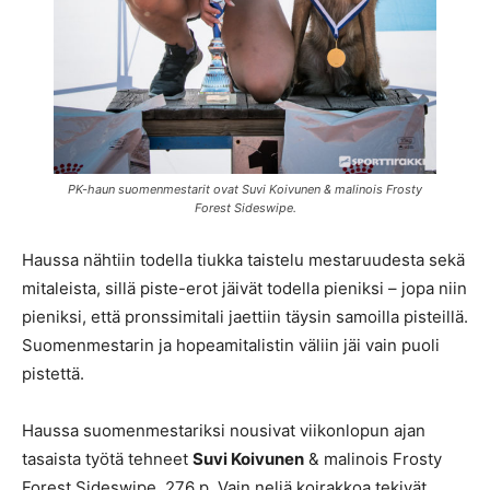
PK-haun suomenmestarit ovat Suvi Koivunen & malinois Frosty
Forest Sideswipe.
Haussa nähtiin todella tiukka taistelu mestaruudesta sekä
mitaleista, sillä piste-erot jäivät todella pieniksi – jopa niin
pieniksi, että pronssimitali jaettiin täysin samoilla pisteillä.
Suomenmestarin ja hopeamitalistin väliin jäi vain puoli
pistettä.
Haussa suomenmestariksi nousivat viikonlopun ajan
tasaista työtä tehneet
Suvi Koivunen
& malinois Frosty
Forest Sideswipe, 276 p. Vain neljä koirakkoa tekivät