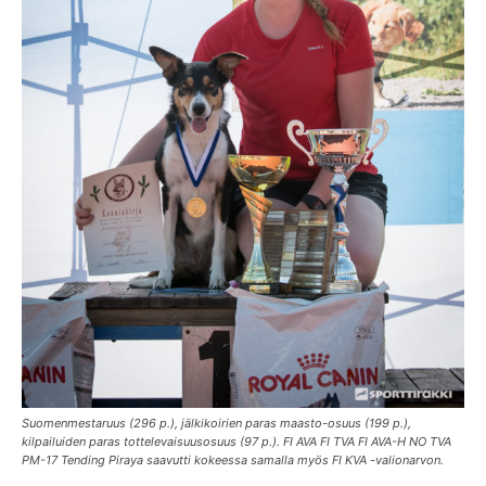
Suomenmestaruus (296 p.), jälkikoirien paras maasto-osuus (199 p.),
kilpailuiden paras tottelevaisuusosuus (97 p.). FI AVA FI TVA FI AVA-H NO TVA
PM-17 Tending Piraya saavutti kokeessa samalla myös FI KVA -valionarvon.