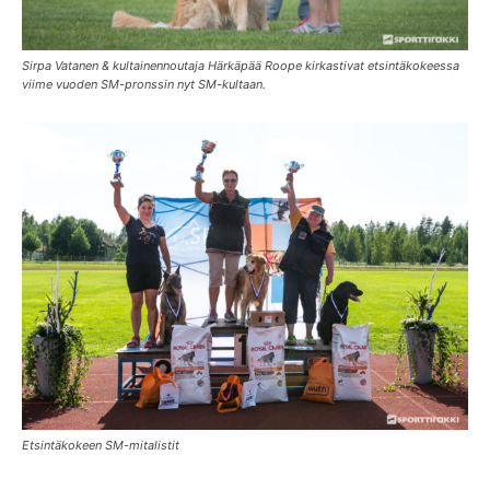
Sirpa Vatanen & kultainennoutaja Härkäpää Roope kirkastivat etsintäkokeessa
viime vuoden SM-pronssin nyt SM-kultaan.
Etsintäkokeen SM-mitalistit