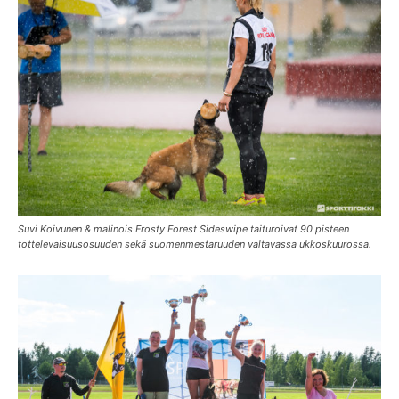
Suvi Koivunen & malinois Frosty Forest Sideswipe taituroivat 90 pisteen
tottelevaisuusosuuden sekä suomenmestaruuden valtavassa ukkoskuurossa.