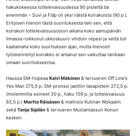
hakukokeessa tottelevaisuudessa 90 pistettä tai
enemmän – Suvi ja Fläp oli yksi näistä koirakoista (90 p.).
Erityisen hienon tästä suorituksesta teki sen, että
koirakon tottelevaisuusosion aikana koko aamupäivän
ilmassa roikkunut ukkoskuuro vihdoin repesi ja vettä tuli
kaatamalla koko suorituksen ajan, mutta hienosti
työskennellyt koirakko ei antanut sen vaikuttaa lainkaan
omaan suoritukseensa.
Haussa SM-hopeaa
Katri Mäkinen
& tervueren Off Line’s
Yes Man 275,5 p. SM-pronssi jaettiin tasapistein 272,5 p.
(molemmilla esineet 30 p., haku 159 p. ja tottelevaisuus
83,5 p.)
Martta Räisäsen
& malinois Kutinan Wokaalin
sekä
Tanja Sipilän
& tervueren Mustantassun Konun
kesken.