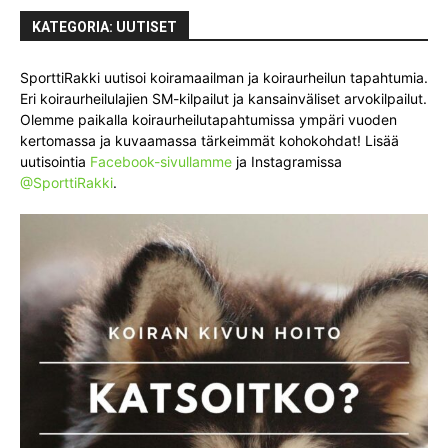
KATEGORIA: UUTISET
SporttiRakki uutisoi koiramaailman ja koiraurheilun tapahtumia.
Eri koiraurheilulajien SM-kilpailut ja kansainväliset arvokilpailut.
Olemme paikalla koiraurheilutapahtumissa ympäri vuoden
kertomassa ja kuvaamassa tärkeimmät kohokohdat! Lisää
uutisointia
Facebook-sivullamme
ja Instagramissa
@SporttiRakki
.