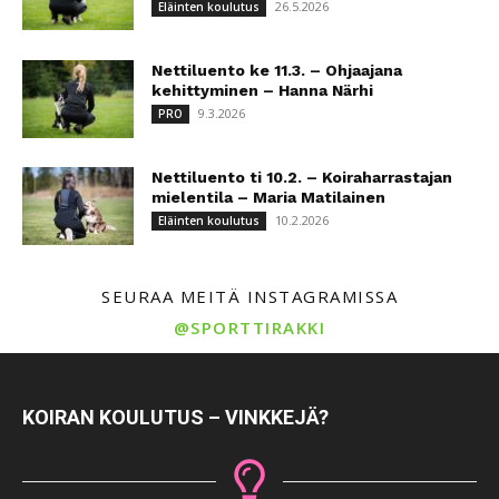
26.5.2026
Eläinten koulutus
Nettiluento ke 11.3. – Ohjaajana
kehittyminen – Hanna Närhi
9.3.2026
PRO
Nettiluento ti 10.2. – Koiraharrastajan
mielentila – Maria Matilainen
10.2.2026
Eläinten koulutus
SEURAA MEITÄ INSTAGRAMISSA
@SPORTTIRAKKI
KOIRAN KOULUTUS – VINKKEJÄ?