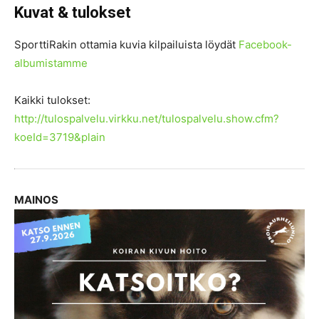
Kuvat & tulokset
SporttiRakin ottamia kuvia kilpailuista löydät
Facebook-
albumistamme
Kaikki tulokset:
http://tulospalvelu.virkku.net/tulospalvelu.show.cfm?
koeId=3719&plain
MAINOS