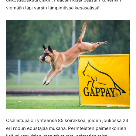
viemään läpi varsin lämpimässä kesäsäässä.
Osallistujia oli yhteensä 85 koirakkoa, joiden joukossa 23
eri rodun edustajaa mukana. Perinteisten paimenkoirien