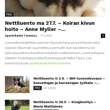
PRO
Nettiluento ma 27.7. – Koiran kivun
hoito – Anne Myller –...
SporttiRakki Toimitus
-
15.6.2026
0
Luennolla käsitellään pennun fyysistä kasvua ja kehitystä sekä
sopivan liikunnan suunnittelua pennulle, kun tavoitteena on
tulevaisuudessa koiraharrastuksiin osallistuminen. Luennoitsijana
eläinten kouluttaja ja eläinfysioterapeutti Milka Tauru. Lue
luennosta lisää
tapahtumakalenteristamme
.
Nettiluento ti 2.6. – MH-luonnekuvaus –
kasvattajan ja harrastajan työkalu –...
28.5.2026
PRO
Nettiluento ti 26.5. – Kisajännitys –
Maria Matilainen