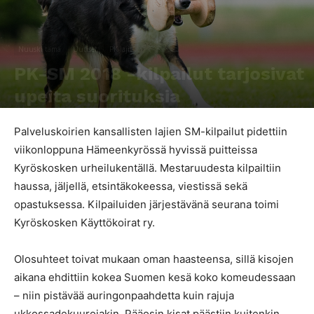
Nuuski tämä
Uutiset
PK-lajit
PK-SM 2018 -kilpailut tarjosivat
upeita suorituksia
Kirjoittaja
SporttiRakki Toimitus
-
23.7.2018
1334
0
Palveluskoirien kansallisten lajien SM-kilpailut pidettiin
viikonloppuna Hämeenkyrössä hyvissä puitteissa
Kyröskosken urheilukentällä. Mestaruudesta kilpailtiin
haussa, jäljellä, etsintäkokeessa, viestissä sekä
opastuksessa. Kilpailuiden järjestävänä seurana toimi
Kyröskosken Käyttökoirat ry.
Olosuhteet toivat mukaan oman haasteensa, sillä kisojen
aikana ehdittiin kokea Suomen kesä koko komeudessaan
– niin pistävää auringonpaahdetta kuin rajuja
ukkossadekuurojakin. Pääosin kisat päästiin kuitenkin