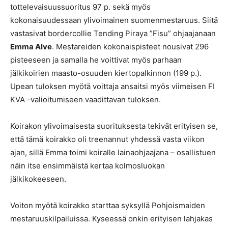
tottelevaisuussuoritus 97 p. sekä myös
kokonaisuudessaan ylivoimainen suomenmestaruus. Siitä
vastasivat bordercollie Tending Piraya ”Fisu” ohjaajanaan
Emma Alve
. Mestareiden kokonaispisteet nousivat 296
pisteeseen ja samalla he voittivat myös parhaan
jälkikoirien maasto-osuuden kiertopalkinnon (199 p.).
Upean tuloksen myötä voittaja ansaitsi myös viimeisen FI
KVA -valioitumiseen vaadittavan tuloksen.
Koirakon ylivoimaisesta suorituksesta tekivät erityisen se,
että tämä koirakko oli treenannut yhdessä vasta viikon
ajan, sillä Emma toimi koiralle lainaohjaajana – osallistuen
näin itse ensimmäistä kertaa kolmosluokan
jälkikokeeseen.
Voiton myötä koirakko starttaa syksyllä Pohjoismaiden
mestaruuskilpailuissa. Kyseessä onkin erityisen lahjakas