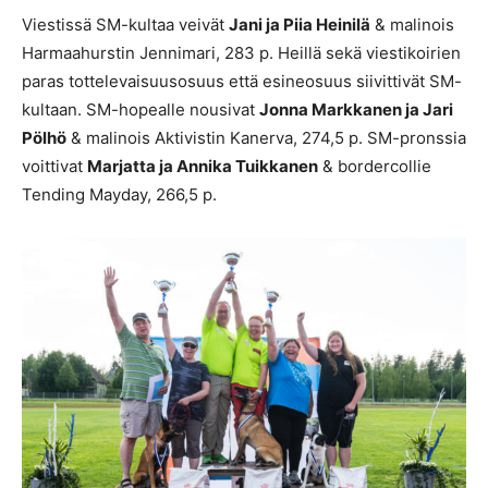
Viestissä SM-kultaa veivät
Jani ja Piia Heinilä
& malinois
Harmaahurstin Jennimari, 283 p. Heillä sekä viestikoirien
paras tottelevaisuusosuus että esineosuus siivittivät SM-
kultaan. SM-hopealle nousivat
Jonna Markkanen ja Jari
Pölhö
& malinois Aktivistin Kanerva, 274,5 p. SM-pronssia
voittivat
Marjatta ja Annika Tuikkanen
& bordercollie
Tending Mayday, 266,5 p.