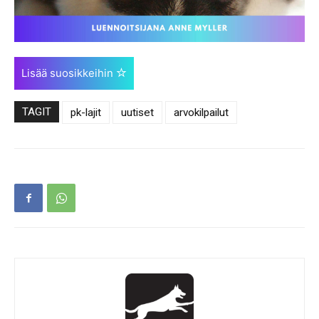
Lisää suosikkeihin
TAGIT
pk-lajit
uutiset
arvokilpailut