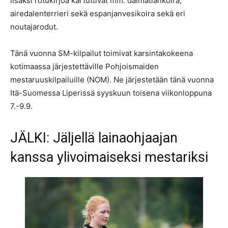
lisäksi rotukirjoa kartuttivat mm. dalmatiankoira,
airedalenterrieri sekä espanjanvesikoira sekä eri
noutajarodut.
Tänä vuonna SM-kilpailut toimivat karsintakokeena
kotimaassa järjestettäville Pohjoismaiden
mestaruuskilpailuille (NOM). Ne järjestetään tänä vuonna
Itä-Suomessa Liperissä syyskuun toisena viikonloppuna
7.-9.9.
JÄLKI: Jäljellä lainaohjaajan
kanssa ylivoimaiseksi mestariksi