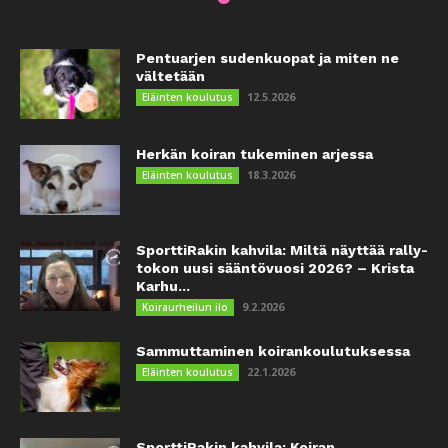
Pentuarjen sudenkuopat ja miten ne
vältetään
12.5.2026
Eläinten koulutus
Herkän koiran tukeminen arjessa
18.3.2026
Eläinten koulutus
SporttiRakin kahvila: Miltä näyttää rally-
tokon uusi sääntövuosi 2026? – Krista
Karhu...
9.2.2026
Koiraurheilun ilo
Sammuttaminen koirankoulutuksessa
22.1.2026
Eläinten koulutus
SporttiRakin kahvila: Koiran