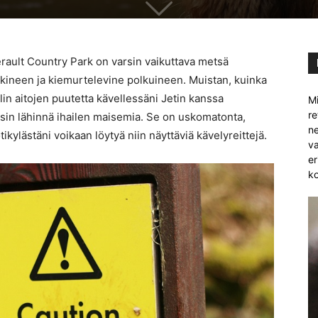
erault Country Park on varsin vaikuttava metsä
okineen ja kiemurtelevine polkuineen. Muistan, kuinka
lin aitojen puutetta kävellessäni Jetin kanssa
Mi
re
yisin lähinnä ihailen maisemia. Se on uskomatonta,
ne
kylästäni voikaan löytyä niin näyttäviä kävelyreittejä.
va
er
ko