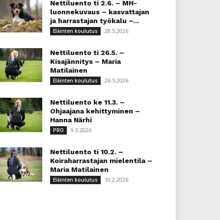
Nettiluento ti 2.6. – MH-
luonnekuvaus – kasvattajan
ja harrastajan työkalu –...
28.5.2026
Eläinten koulutus
Nettiluento ti 26.5. –
Kisajännitys – Maria
Matilainen
26.5.2026
Eläinten koulutus
Nettiluento ke 11.3. –
Ohjaajana kehittyminen –
Hanna Närhi
9.3.2026
PRO
Nettiluento ti 10.2. –
Koiraharrastajan mielentila –
Maria Matilainen
10.2.2026
Eläinten koulutus