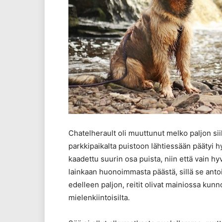
Chatelherault oli muuttunut melko paljon si
parkkipaikalta puistoon lähtiessään päätyi hy
kaadettu suurin osa puista, niin että vain hyv
lainkaan huonoimmasta päästä, sillä se anto
edelleen paljon, reitit olivat mainiossa kunn
mielenkiintoisilta.