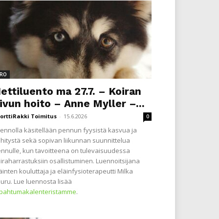
RO
ettiluento ma 27.7. – Koiran
ivun hoito – Anne Myller –...
orttiRakki Toimitus
-
15.6.2026
0
ennolla käsitellään pennun fyysistä kasvua ja
hitystä sekä sopivan liikunnan suunnittelua
nnulle, kun tavoitteena on tulevaisuudessa
iraharrastuksiin osallistuminen. Luennoitsijana
äinten kouluttaja ja eläinfysioterapeutti Milka
uru. Lue luennosta lisää
apahtumakalenteristamme
.