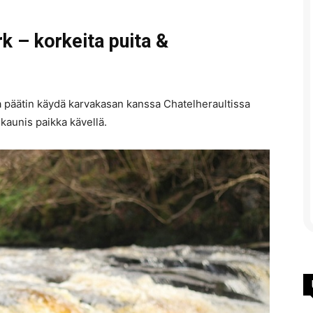
k – korkeita puita &
a päätin käydä karvakasan kanssa Chatelheraultissa
n kaunis paikka kävellä.