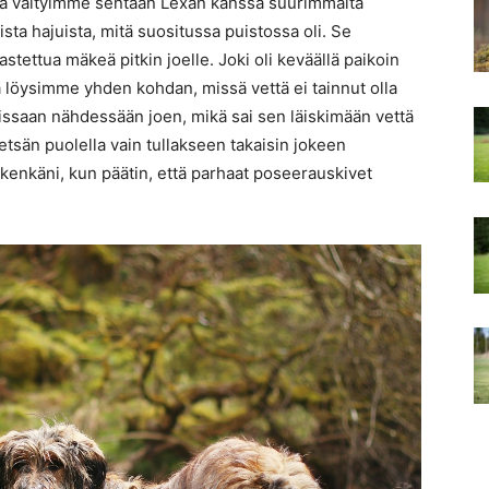
tta vältyimme sentään Lexan kanssa suurimmalta
ista hajuista, mitä suositussa puistossa oli. Se
stettua mäkeä pitkin joelle. Joki oli keväällä paikoin
ta löysimme yhden kohdan, missä vettä ei tainnut olla
uissaan nähdessään joen, mikä sai sen läiskimään vettä
etsän puolella vain tullakseen takaisin jokeen
kenkäni, kun päätin, että parhaat poseerauskivet