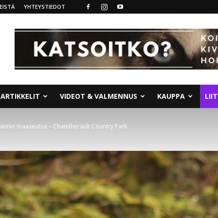
EISTÄ
YHTEYSTIEDOT
ARTIKKELIT
VIDEOT & VALMENNUS
KAUPPA
LII
tlannin maaseutua – Chatelherault Country Park