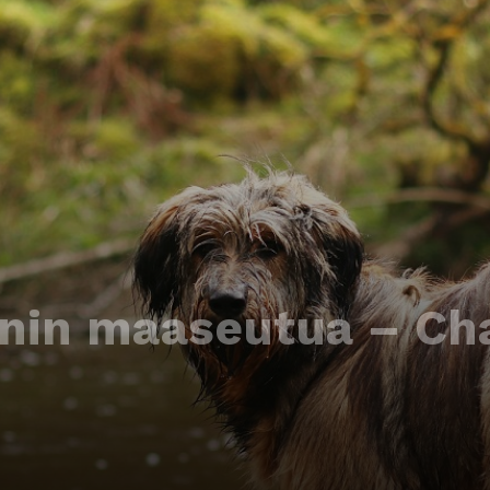
nnin maaseutua – Ch