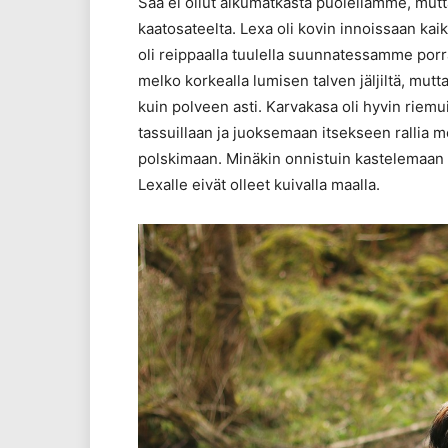
Sää ei ollut alkumatkasta puolellamme, mu
kaatosateelta. Lexa oli kovin innoissaan kaik
oli reippaalla tuulella suunnatessamme porra
melko korkealla lumisen talven jäljiltä, mut
kuin polveen asti. Karvakasa oli hyvin riem
tassuillaan ja juoksemaan itsekseen rallia m
polskimaan. Minäkin onnistuin kastelemaan 
Lexalle eivät olleet kuivalla maalla.