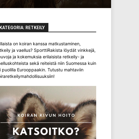
KATEGORIA: RETKEILY
llaista on koiran kanssa matkustaminen,
tkeily ja vaellus? SporttiRakista löydät vinkkejä,
uvoja ja kokemuksia erilaisista retkeily- ja
elluskohteista sekä reiteistä niin Suomessa kuin
i puolilla Eurooppaakin. Tutustu mahtaviin
iraretkeilymahdollisuuksiin!