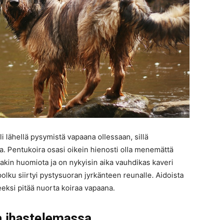
 lähellä pysymistä vapaana ollessaan, sillä
a. Pentukoira osasi oikein hienosti olla menemättä
aakin huomiota ja on nykyisin aika vauhdikas kaveri
polku siirtyi pystysuoran jyrkänteen reunalle. Aidoista
eeksi pitää nuorta koiraa vapaana.
a ihastelemassa