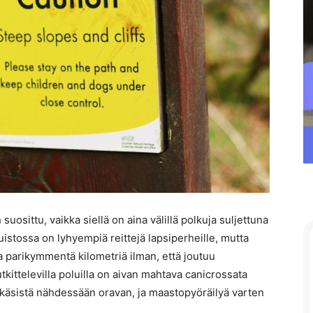
suosittu, vaikka siellä on aina välillä polkuja suljettuna
uistossa on lyhyempiä reittejä lapsiperheille, mutta
lla parikymmentä kilometriä ilman, että joutuu
kittelevilla poluilla on aivan mahtava canicrossata
e käsistä nähdessään oravan, ja maastopyöräilyä varten