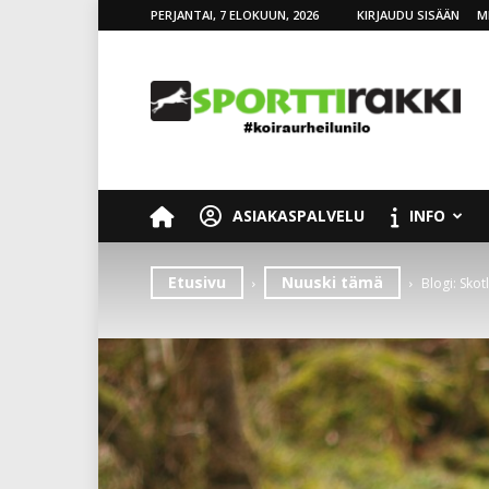
PERJANTAI, 7 ELOKUUN, 2026
KIRJAUDU SISÄÄN
M
SporttiRakki
ASIAKASPALVELU
INFO
Etusivu
Nuuski tämä
Blogi: Sko