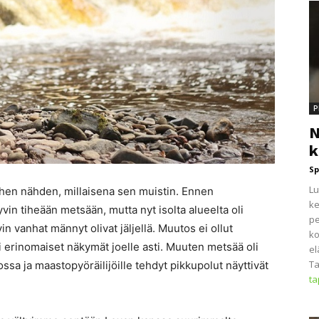
P
N
k
Sp
Lu
ihen nähden, millaisena sen muistin. Ennen
ke
vin tiheään metsään, mutta nyt isolta alueelta oli
pe
in vanhat männyt olivat jäljellä. Muutos ei ollut
ko
i erinomaiset näkymät joelle asti. Muuten metsää oli
el
Ta
ossa ja maastopyöräilijöille tehdyt pikkupolut näyttivät
t