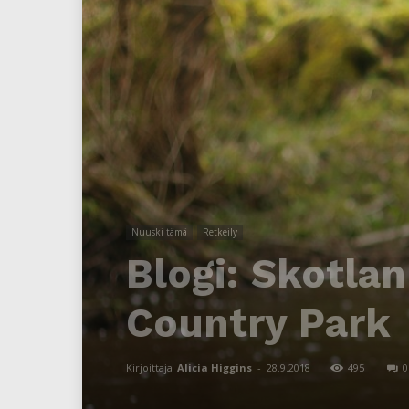
Nuuski tämä
Retkeily
Blogi: Skotla
Country Park
Kirjoittaja
Alicia Higgins
-
28.9.2018
495
0