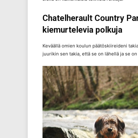
Chatelherault Country Par
kiemurtelevia polkuja
Keväällä omien koulun päätöskiireideni taki
juurikin sen takia, että se on lähellä ja se o