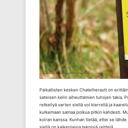
Paikallisten kesken Chatelherault on erittäin 
sateisen kelin aiheuttamien tuhojen takia. P
retkeilyä varten siellä voi kierrellä ja kaare
kulkemaan samaa polkua pitkin kahdesti. Mut
koiran kanssa. Kunhan tietää, ettei se lähd
siellä on kaikenlaisia teknisiä reittejä.