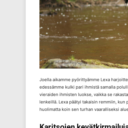
Joella aikamme pyörittyämme Lexa harjoitteli
edessämme kulki pari ihmistä samalla polull
vieraiden ihmisten luokse, vaikka se rakast
lenkeillä. Lexa päätyi takaisin remmiin, kun 
huolimatta koin sen turhan vaaralliseksi alu
Karitsojen kevätkirmailuj