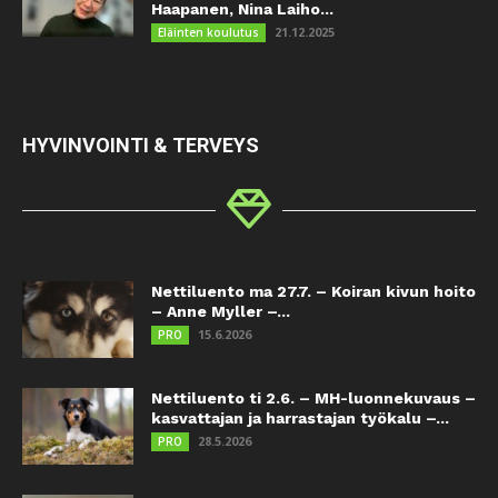
Haapanen, Nina Laiho...
21.12.2025
Eläinten koulutus
HYVINVOINTI & TERVEYS
Nettiluento ma 27.7. – Koiran kivun hoito
– Anne Myller –...
15.6.2026
PRO
Nettiluento ti 2.6. – MH-luonnekuvaus –
kasvattajan ja harrastajan työkalu –...
28.5.2026
PRO