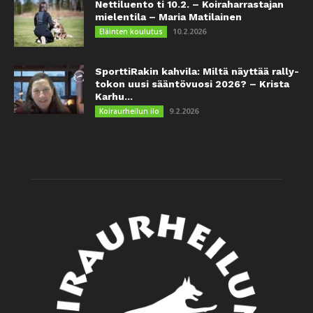
Nettiluento ti 10.2. – Koiraharrastajan
mielentila – Maria Matilainen
10.2.2026
Eläinten koulutus
SporttiRakin kahvila: Miltä näyttää rally-
tokon uusi sääntövuosi 2026? – Krista
Karhu...
9.2.2026
Koiraurheilun ilo