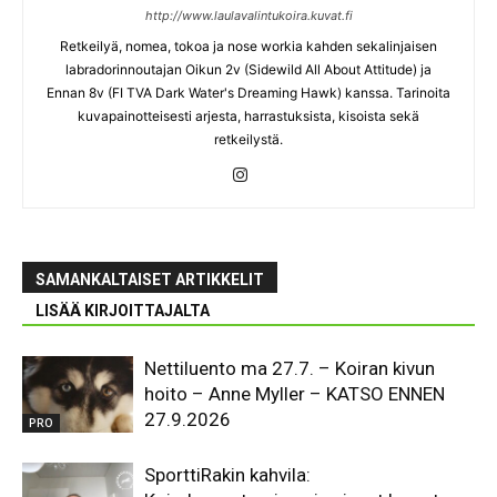
http://www.laulavalintukoira.kuvat.fi
Retkeilyä, nomea, tokoa ja nose workia kahden sekalinjaisen
labradorinnoutajan Oikun 2v (Sidewild All About Attitude) ja
Ennan 8v (FI TVA Dark Water's Dreaming Hawk) kanssa. Tarinoita
kuvapainotteisesti arjesta, harrastuksista, kisoista sekä
retkeilystä.
SAMANKALTAISET ARTIKKELIT
LISÄÄ KIRJOITTAJALTA
Nettiluento ma 27.7. – Koiran kivun
hoito – Anne Myller – KATSO ENNEN
27.9.2026
PRO
SporttiRakin kahvila: