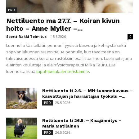
PRO
Nettiluento ma 27.7. – Koiran kivun
hoito – Anne Myller –...
SporttiRakki Toimitus
-
15.6.2026
0
Luennolla käsitellään pennun fyysistä kasvua ja kehitystä sekä
sopivan liikunnan suunnittelua pennulle, kun tavoitteena on
tulevaisuudessa koiraharrastuksiin osallistuminen. Luennoitsijana
eläinten kouluttaja ja eläinfysioterapeutti Milka Tauru. Lue
luennosta lisää
tapahtumakalenteristamme
.
Nettiluento ti 2.6. – MH-luonnekuvaus –
kasvattajan ja harrastajan työkalu –...
28.5.2026
PRO
Nettiluento ti 26.5. – Kisajännitys –
Maria Matilainen
26.5.2026
PRO