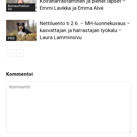
Koiraharrastaminen ja pienet lapset –
Koiraurheilun
Emmi Lavikka ja Emma Alve
ilo
Nettiluento ti 2.6. – MH-luonnekuvaus –
kasvattajan ja harrastajan työkalu –
Laura Lamminsivu
PRO
Kommentoi