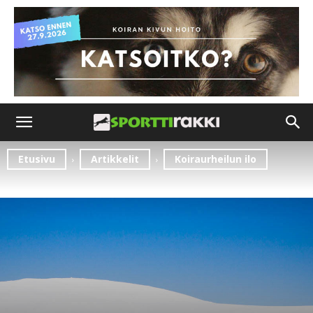
Etusivu
Artikkelit
Koiraurheilun ilo