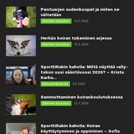
Pentuarjen sudenkuopat ja miten ne
vältetään
12.5.2026
Eläinten koulutus
Herkän koiran tukeminen arjessa
18.3.2026
Eläinten koulutus
SporttiRakin kahvila: Miltä näyttää rally-
tokon uusi sääntövuosi 2026? – Krista
Karhu...
9.2.2026
Koiraurheilun ilo
Sammuttaminen koirankoulutuksessa
22.1.2026
Eläinten koulutus
SporttiRakin kahvila: Koiran
käyttäytyminen ja oppiminen – Sofia