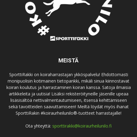
MEISTÄ
SporttiRakki on koiraharrastajan ykköspalvelu! Ehdottomasti
monipuolisin kotimainen tietopankki, mikäli sinua kiinnostavat
koiran koulutus ja harrastaminen koiran kanssa. Satoja ilmaisia
artikkeleita ja uutisia! Lisäksi rekisteröityneille jäsenille upeaa
lisäsisältöä nettivalmentautumiseen, itsensä kehittämiseen
sekä tavoitteiden saavuttamiseen! Meiltä löydät myös ihanat
SporttiRakin #koiraurheilunilo®-tuotteet harrastajalle!
Ota yhteyttä:
sporttirakki@koiraurheilunilo.fi