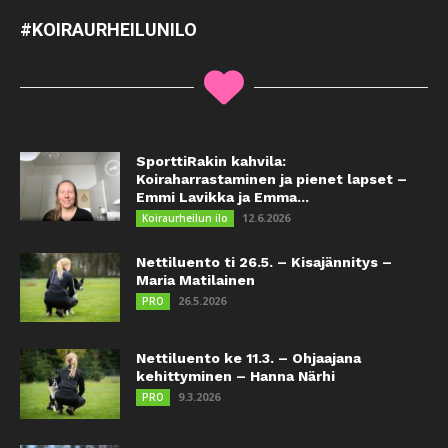
#KOIRAURHEILUNILO
SporttiRakin kahvila:
Koiraharrastaminen ja pienet lapset –
Emmi Lavikka ja Emma...
12.6.2026
Koiraurheilun ilo
Nettiluento ti 26.5. – Kisajännitys –
Maria Matilainen
26.5.2026
PRO
Nettiluento ke 11.3. – Ohjaajana
kehittyminen – Hanna Närhi
9.3.2026
PRO