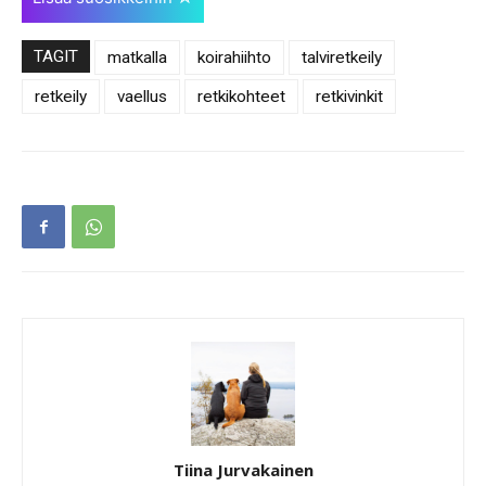
TAGIT
matkalla
koirahiihto
talviretkeily
retkeily
vaellus
retkikohteet
retkivinkit
Tiina Jurvakainen