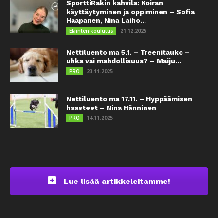
SporttiRakin kahvila: Koiran
käyttäytyminen ja oppiminen – Sofia
Haapanen, Nina Laiho...
21.12.2025
Eläinten koulutus
Nettiluento ma 5.1. – Treenitauko –
uhka vai mahdollisuus? – Maiju...
23.11.2025
PRO
Nettiluento ma 17.11. – Hyppäämisen
haasteet – Nina Hänninen
14.11.2025
PRO
Lue lisää artikkeleitamme!