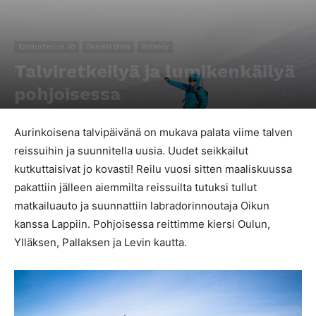
Koiraurheilun ilo
Nuuski tämä
Retkeily
Talviretkeilyä ja lumikenkäilyä
pohjoisessa
Kirjoittaja
Tiina Jurvakainen
-
19.1.2019
1356
0
Aurinkoisena talvipäivänä on mukava palata viime talven
reissuihin ja suunnitella uusia. Uudet seikkailut
kutkuttaisivat jo kovasti! Reilu vuosi sitten maaliskuussa
pakattiin jälleen aiemmilta reissuilta tutuksi tullut
matkailuauto ja suunnattiin labradorinnoutaja Oikun
kanssa Lappiin. Pohjoisessa reittimme kiersi Oulun,
Ylläksen, Pallaksen ja Levin kautta.