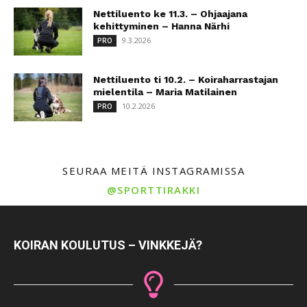
Nettiluento ke 11.3. – Ohjaajana
kehittyminen – Hanna Närhi
9.3.2026
PRO
Nettiluento ti 10.2. – Koiraharrastajan
mielentila – Maria Matilainen
10.2.2026
PRO
SEURAA MEITÄ INSTAGRAMISSA
@SPORTTIRAKKI
KOIRAN KOULUTUS – VINKKEJÄ?