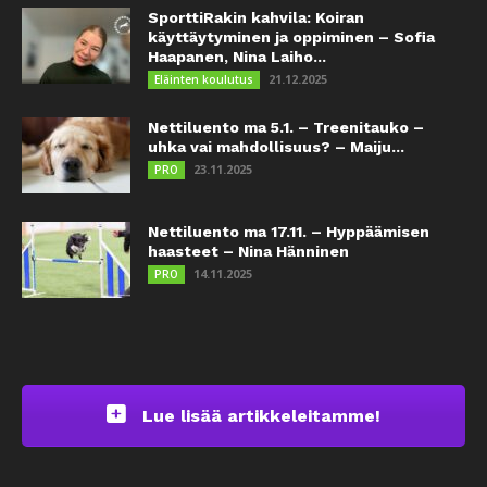
SporttiRakin kahvila: Koiran
käyttäytyminen ja oppiminen – Sofia
Haapanen, Nina Laiho...
21.12.2025
Eläinten koulutus
Nettiluento ma 5.1. – Treenitauko –
uhka vai mahdollisuus? – Maiju...
23.11.2025
PRO
Nettiluento ma 17.11. – Hyppäämisen
haasteet – Nina Hänninen
14.11.2025
PRO
Lue lisää artikkeleitamme!