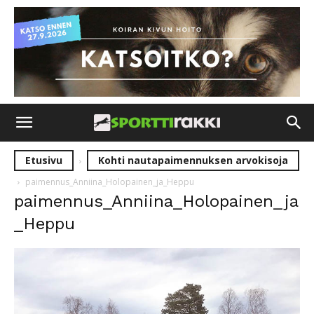
Etusivu
Kohti nautapaimennuksen arvokisoja
paimennus_Anniina_Holopainen_ja_Heppu
paimennus_Anniina_Holopainen_ja
_Heppu