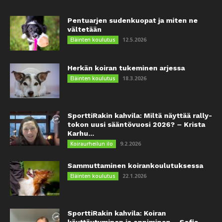
Pentuarjen sudenkuopat ja miten ne
vältetään
12.5.2026
Eläinten koulutus
Herkän koiran tukeminen arjessa
18.3.2026
Eläinten koulutus
SporttiRakin kahvila: Miltä näyttää rally-
tokon uusi sääntövuosi 2026? – Krista
Karhu...
9.2.2026
Koiraurheilun ilo
Sammuttaminen koirankoulutuksessa
22.1.2026
Eläinten koulutus
SporttiRakin kahvila: Koiran
käyttäytyminen ja oppiminen – Sofia