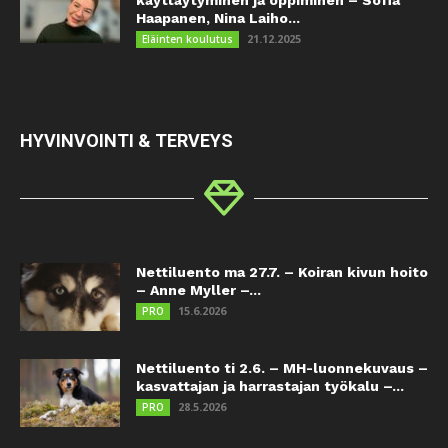
Haapanen, Nina Laiho...
21.12.2025
Eläinten koulutus
HYVINVOINTI & TERVEYS
Nettiluento ma 27.7. – Koiran kivun hoito
– Anne Myller –...
15.6.2026
PRO
Nettiluento ti 2.6. – MH-luonnekuvaus –
kasvattajan ja harrastajan työkalu –...
28.5.2026
PRO