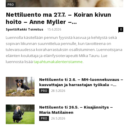
PRO
Nettiluento ma 27.7. – Koiran kivun
hoito – Anne Myller –...
SporttiRakki Toimitus
-
15.6.2026
0
Luennolla käsitellään pennun fyysistä kasvua ja kehitystä sekä
sopivan liikunnan suunnittelua pennulle, kun tavoitteena on
tulevaisuudessa koiraharrastuksiin osallistuminen. Luennoitsijana
eläinten kouluttaja ja eläinfysioterapeutti Milka Tauru. Lue
luennosta lisää
tapahtumakalenteristamme
.
Nettiluento ti 2.6. – MH-luonnekuvaus –
kasvattajan ja harrastajan työkalu –...
28.5.2026
PRO
Nettiluento ti 26.5. – Kisajännitys –
Maria Matilainen
26.5.2026
PRO