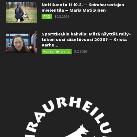
Nettiluento ti 10.2. – Koiraharrastajan
mielentila – Maria Matilainen
10.2.2026
PRO
SporttiRakin kahvila: Miltä näyttää rally-
tokon uusi sääntövuosi 2026? – Krista
Karhu...
9.2.2026
Koiraurheilun ilo