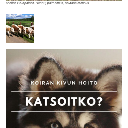
Anniina Holopainen, Heppu, paimennus, nautapaimennus