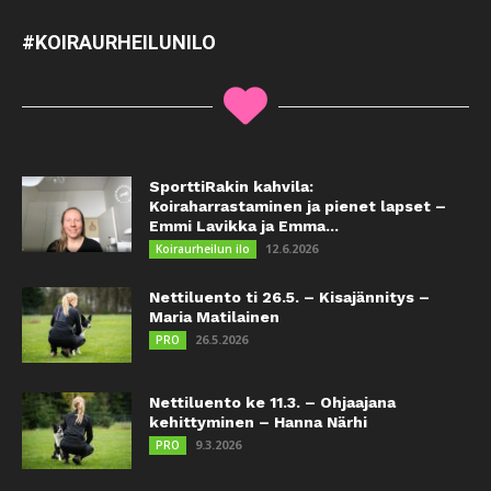
#KOIRAURHEILUNILO
SporttiRakin kahvila:
Koiraharrastaminen ja pienet lapset –
Emmi Lavikka ja Emma...
12.6.2026
Koiraurheilun ilo
Nettiluento ti 26.5. – Kisajännitys –
Maria Matilainen
26.5.2026
PRO
Nettiluento ke 11.3. – Ohjaajana
kehittyminen – Hanna Närhi
9.3.2026
PRO