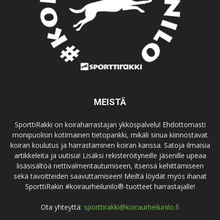
MEISTÄ
SporttiRakki on koiraharrastajan ykköspalvelu! Ehdottomasti
monipuolisin kotimainen tietopankki, mikäli sinua kiinnostavat
koiran koulutus ja harrastaminen koiran kanssa. Satoja ilmaisia
artikkeleita ja uutisia! Lisäksi rekisteröityneille jäsenille upeaa
lisäsisältöä nettivalmentautumiseen, itsensä kehittämiseen
sekä tavoitteiden saavuttamiseen! Meiltä löydät myös ihanat
SporttiRakin #koiraurheilunilo®-tuotteet harrastajalle!
Ota yhteyttä:
sporttirakki@koiraurheilunilo.fi