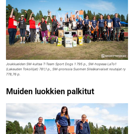
Joukkueiden SM-kultaa T-Team Sport Dogs 1 795 p., SM-hopeaa LaTo1
(Lakeuden Tokoilijat) 781,1 p., SM-pronssia Suomen Sileäkarvaiset noutajat ry
778,76 p.
Muiden luokkien palkitut