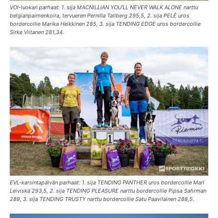
VOI-luokan parhaat: 1. sija MACNILLIAN YOU’LL NEVER WALK ALONE narttu
belgianpaimenkoira, tervueren Pernilla Tallberg 295,5, 2. sija PELÉ uros
bordercollie Marika Heikkinen 285, 3. sija TENDING EDGE uros bordercollie
Sirke Viitanen 281,34.
EVL-karsintapäivän parhaat: 1. sija TENDING PANTHER uros bordercollie Mari
Leiviskä 293,5, 2. sija TENDING PLEASURE narttu bordercollie Pipsa Sahrman
289, 3. sija TENDING TRUSTY narttu bordercollie Satu Paavilainen 288,5.