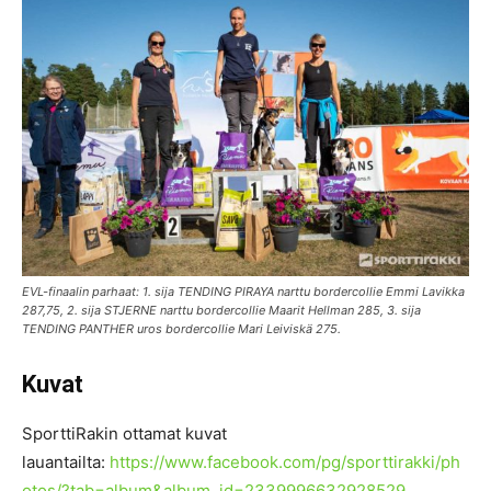
EVL-finaalin parhaat: 1. sija TENDING PIRAYA narttu bordercollie Emmi Lavikka
287,75, 2. sija STJERNE narttu bordercollie Maarit Hellman 285, 3. sija
TENDING PANTHER uros bordercollie Mari Leiviskä 275.
Kuvat
SporttiRakin ottamat kuvat
lauantailta:
https://www.facebook.com/pg/sporttirakki/ph
otos/?tab=album&album_id=2339996632928529