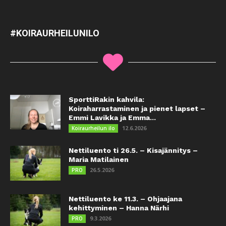
#KOIRAURHEILUNILO
SporttiRakin kahvila:
Koiraharrastaminen ja pienet lapset –
Emmi Lavikka ja Emma...
12.6.2026
Koiraurheilun ilo
Nettiluento ti 26.5. – Kisajännitys –
Maria Matilainen
26.5.2026
PRO
Nettiluento ke 11.3. – Ohjaajana
kehittyminen – Hanna Närhi
9.3.2026
PRO