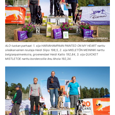
ALO-luokan parhaat: 1. sija HARVAHAMPAAN PAINTED ON MY HEART narttu
sileäkarvainen noutaja Heidi Siipo 198,5, 2. sija MIELETÖN MEININKI narttu
belgianpaimenkoira, groenendael Heidi Kailio 192,84, 3. sija QUICKET
MISTLETOE narttu bordercollie Anu Ahola 192,34.