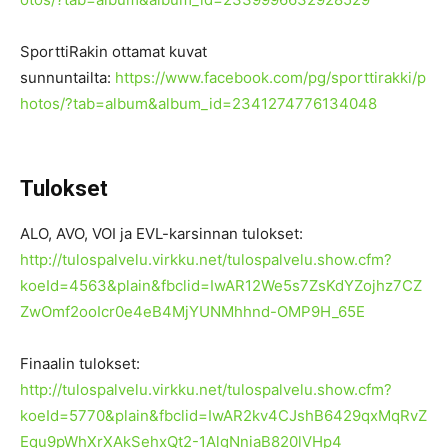
SporttiRakin ottamat kuvat
sunnuntailta:
https://www.facebook.com/pg/sporttirakki/p
hotos/?tab=album&album_id=2341274776134048
Tulokset
ALO, AVO, VOI ja EVL-karsinnan tulokset:
http://tulospalvelu.virkku.net/tulospalvelu.show.cfm?
koeId=4563&plain&fbclid=IwAR12We5s7ZsKdYZojhz7CZ
ZwOmf2ooIcr0e4eB4MjYUNMhhnd-OMP9H_65E
Finaalin tulokset:
http://tulospalvelu.virkku.net/tulospalvelu.show.cfm?
koeId=5770&plain&fbclid=IwAR2kv4CJshB6429qxMqRvZ
Equ9pWhXrXAkSehxQt2-1AlgNniaB820lVHp4