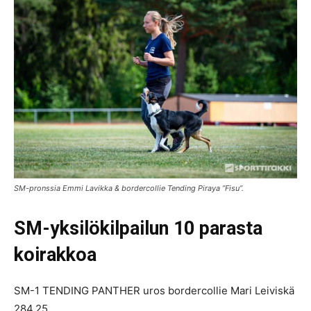
SM-pronssia Emmi Lavikka & bordercollie Tending Piraya ”Fisu”.
SM-yksilökilpailun 10 parasta
koirakkoa
SM-1 TENDING PANTHER uros bordercollie Mari Leiviskä
284,25