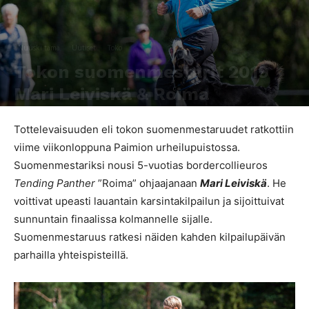
Nuuski tämä
Uutiset
Toko
Tokon suomenmestarit 2019
Mari Leiviskä & Roima
Kirjoittaja
SporttiRakki Toimitus
-
7.8.2019
1653
0
Tottelevaisuuden eli tokon suomenmestaruudet ratkottiin
viime viikonloppuna Paimion urheilupuistossa.
Suomenmestariksi nousi 5-vuotias bordercollieuros
Tending Panther
”Roima” ohjaajanaan
Mari Leiviskä
. He
voittivat upeasti lauantain karsintakilpailun ja sijoittuivat
sunnuntain finaalissa kolmannelle sijalle.
Suomenmestaruus ratkesi näiden kahden kilpailupäivän
parhailla yhteispisteillä.