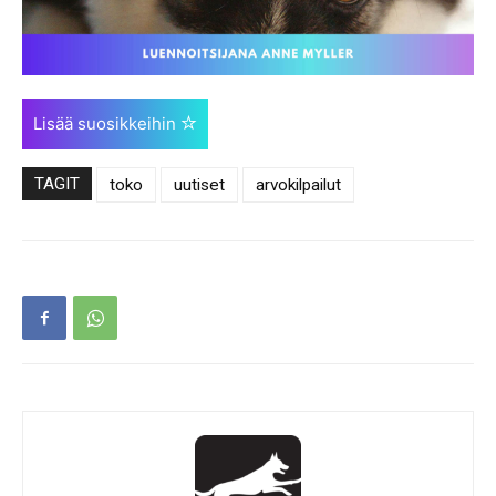
Lisää suosikkeihin
TAGIT
toko
uutiset
arvokilpailut