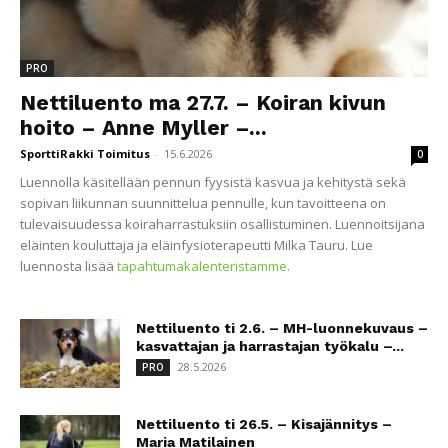
PRO
Nettiluento ma 27.7. – Koiran kivun
hoito – Anne Myller –...
SporttiRakki Toimitus
-
15.6.2026
0
Luennolla käsitellään pennun fyysistä kasvua ja kehitystä sekä
sopivan liikunnan suunnittelua pennulle, kun tavoitteena on
tulevaisuudessa koiraharrastuksiin osallistuminen. Luennoitsijana
eläinten kouluttaja ja eläinfysioterapeutti Milka Tauru. Lue
luennosta lisää
tapahtumakalenteristamme
.
Nettiluento ti 2.6. – MH-luonnekuvaus –
kasvattajan ja harrastajan työkalu –...
28.5.2026
PRO
Nettiluento ti 26.5. – Kisajännitys –
Maria Matilainen