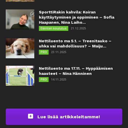
SporttiRakin kahvila: Koiran
käyttäytyminen ja oppiminen – Sofia
Haapanen, Nina Laiho...
21.12.2025
Eläinten koulutus
Nettiluento ma 5.1. – Treenitauko –
uhka vai mahdollisuus? – Maiju...
23.11.2025
PRO
Nettiluento ma 17.11. – Hyppäämisen
haasteet – Nina Hänninen
14.11.2025
PRO
Lue lisää artikkeleitamme!