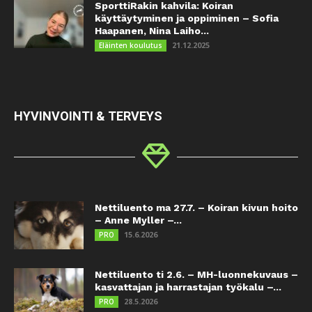
SporttiRakin kahvila: Koiran
käyttäytyminen ja oppiminen – Sofia
Haapanen, Nina Laiho...
21.12.2025
Eläinten koulutus
HYVINVOINTI & TERVEYS
Nettiluento ma 27.7. – Koiran kivun hoito
– Anne Myller –...
15.6.2026
PRO
Nettiluento ti 2.6. – MH-luonnekuvaus –
kasvattajan ja harrastajan työkalu –...
28.5.2026
PRO