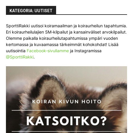
KATEGORIA: UUTISET
SporttiRakki uutisoi koiramaailman ja koiraurheilun tapahtumia.
Eri koiraurheilulajien SM-kilpailut ja kansainväliset arvokilpailut.
Olemme paikalla koiraurheilutapahtumissa ympäri vuoden
kertomassa ja kuvaamassa tärkeimmät kohokohdat! Lisää
uutisointia
Facebook-sivullamme
ja Instagramissa
@SporttiRakki
.