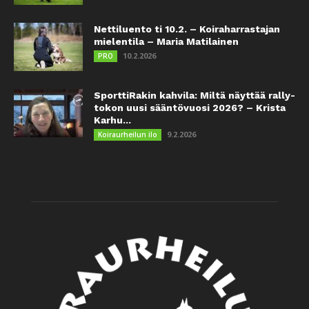
Nettiluento ti 10.2. – Koiraharrastajan
mielentila – Maria Matilainen
10.2.2026
PRO
SporttiRakin kahvila: Miltä näyttää rally-
tokon uusi sääntövuosi 2026? – Krista
Karhu...
9.2.2026
Koiraurheilun ilo