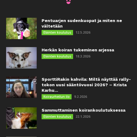
Pentuarjen sudenkuopat ja miten ne
vältetään
12.5.2026
Eläinten koulutus
Herkän koiran tukeminen arjessa
18.3.2026
Eläinten koulutus
SporttiRakin kahvila: Miltä näyttää rally-
tokon uusi sääntövuosi 2026? – Krista
Karhu...
9.2.2026
Koiraurheilun ilo
Sammuttaminen koirankoulutuksessa
22.1.2026
Eläinten koulutus