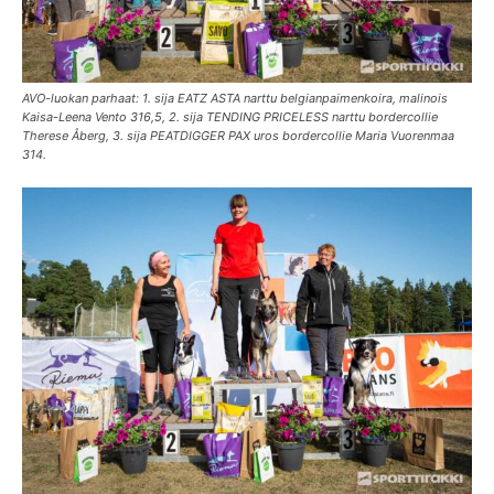
AVO-luokan parhaat: 1. sija EATZ ASTA narttu belgianpaimenkoira, malinois
Kaisa-Leena Vento 316,5, 2. sija TENDING PRICELESS narttu bordercollie
Therese Åberg, 3. sija PEATDIGGER PAX uros bordercollie Maria Vuorenmaa
314.