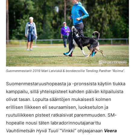
Suomenmestarit 2019 Mari Leiviskä & bordercollie Tending Panther ”Roima”.
Suomenmestaruushopeasta ja -pronssista käytiin tiukka
kamppailu, sillä yhteispisteet kahden päivän kilpailuista
olivat tasan. Lopulta sääntöjen mukaisesti kolmen
erillisen liikkeen eli seuraamisen, luoksetulon ja
ruutuliikkeen pisteet ratkaisivat paremmuuden. SM-
hopealle nousi täten labradorinnoutajanarttu
Vauhtimetsän Hyvä Tuuli
”Vinkki” ohjaajanaan
Veera