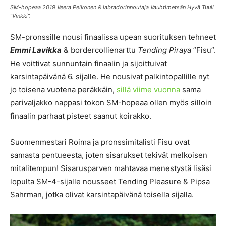
SM-hopeaa 2019 Veera Pelkonen & labradorinnoutaja Vauhtimetsän Hyvä Tuuli
”Vinkki”.
SM-pronssille nousi finaalissa upean suorituksen tehneet
Emmi Lavikka
& bordercollienarttu
Tending Piraya
”Fisu”.
He voittivat sunnuntain finaalin ja sijoittuivat
karsintapäivänä 6. sijalle. He nousivat palkintopallille nyt
jo toisena vuotena peräkkäin,
sillä viime vuonna
sama
parivaljakko nappasi tokon SM-hopeaa ollen myös silloin
finaalin parhaat pisteet saanut koirakko.
Suomenmestari Roima ja pronssimitalisti Fisu ovat
samasta pentueesta, joten sisarukset tekivät melkoisen
mitalitempun! Sisarusparven mahtavaa menestystä lisäsi
lopulta SM-4-sijalle nousseet Tending Pleasure & Pipsa
Sahrman, jotka olivat karsintapäivänä toisella sijalla.