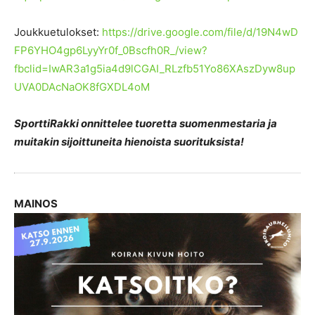
Joukkuetulokset:
https://drive.google.com/file/d/19N4wD
FP6YHO4gp6LyyYr0f_0Bscfh0R_/view?
fbclid=IwAR3a1g5ia4d9lCGAI_RLzfb51Yo86XAszDyw8up
UVA0DAcNaOK8fGXDL4oM
SporttiRakki onnittelee tuoretta suomenmestaria ja
muitakin sijoittuneita hienoista suorituksista!
MAINOS