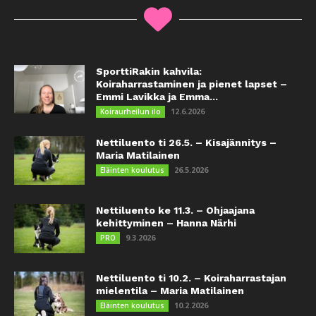
SporttiRakin kahvila:
Koiraharrastaminen ja pienet lapset –
Emmi Lavikka ja Emma...
12.6.2026
Koiraurheilun ilo
Nettiluento ti 26.5. – Kisajännitys –
Maria Matilainen
26.5.2026
Eläinten koulutus
Nettiluento ke 11.3. – Ohjaajana
kehittyminen – Hanna Närhi
9.3.2026
PRO
Nettiluento ti 10.2. – Koiraharrastajan
mielentila – Maria Matilainen
10.2.2026
Eläinten koulutus