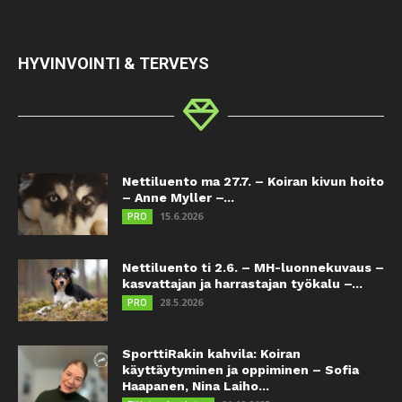
HYVINVOINTI & TERVEYS
Nettiluento ma 27.7. – Koiran kivun hoito
– Anne Myller –...
15.6.2026
PRO
Nettiluento ti 2.6. – MH-luonnekuvaus –
kasvattajan ja harrastajan työkalu –...
28.5.2026
PRO
SporttiRakin kahvila: Koiran
käyttäytyminen ja oppiminen – Sofia
Haapanen, Nina Laiho...