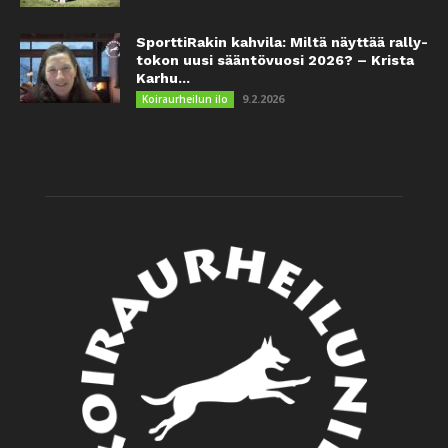
SporttiRakin kahvila: Miltä näyttää rally-
tokon uusi sääntövuosi 2026? – Krista
Karhu...
9.2.2026
Koiraurheilun ilo