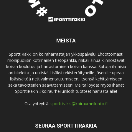
MEISTÄ
SporttiRakki on koiraharrastajan ykköspalvelu! Ehdottomasti
monipuolisin kotimainen tietopankki, mikäli sinua kiinnostavat
koiran koulutus ja harrastaminen koiran kanssa. Satoja ilmaisia
artikkeleita ja uutisia! Lisäksi rekisteröityneille jäsenille upeaa
lisäsisältöä nettivalmentautumiseen, itsensä kehittämiseen
sekä tavoitteiden saavuttamiseen! Meiltä löydät myös ihanat
SporttiRakin #koiraurheilunilo®-tuotteet harrastajalle!
Ota yhteyttä:
sporttirakki@koiraurheilunilo.fi
SEURAA SPORTTIRAKKIA