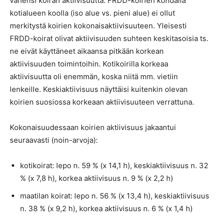
vähensi koiran aktiivisuutta. FRDD-koirien kohdalla
kotialueen koolla (iso alue vs. pieni alue) ei ollut
merkitystä koirien kokonaisaktiivisuuteen. Yleisesti
FRDD-koirat olivat aktiivisuuden suhteen keskitasoisia ts.
ne eivät käyttäneet aikaansa pitkään korkean
aktiivisuuden toimintoihin. Kotikoirilla korkeaa
aktiivisuutta oli enemmän, koska niitä mm. vietiin
lenkeille. Keskiaktiivisuus näyttäisi kuitenkin olevan
koirien suosiossa korkeaan aktiivisuuteen verrattuna.
Kokonaisuudessaan koirien aktiivisuus jakaantui
seuraavasti (noin-arvoja):
kotikoirat: lepo n. 59 % (x 14,1 h), keskiaktiivisuus n. 32
% (x 7,8 h), korkea aktiivisuus n. 9 % (x 2,2 h)
maatilan koirat: lepo n. 56 % (x 13,4 h), keskiaktiivisuus
n. 38 % (x 9,2 h), korkea aktiivisuus n. 6 % (x 1,4 h)