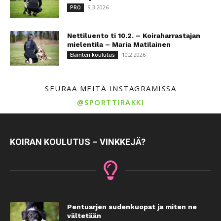
9.3.2026
PRO
Nettiluento ti 10.2. – Koiraharrastajan
mielentila – Maria Matilainen
10.2.2026
Eläinten koulutus
SEURAA MEITÄ INSTAGRAMISSA
@SPORTTIRAKKI
KOIRAN KOULUTUS – VINKKEJÄ?
Pentuarjen sudenkuopat ja miten ne
vältetään