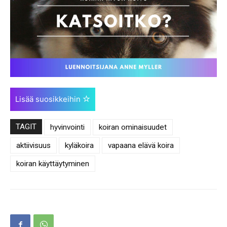
Lisää suosikkeihin
TAGIT
hyvinvointi
koiran ominaisuudet
aktiivisuus
kyläkoira
vapaana elävä koira
koiran käyttäytyminen