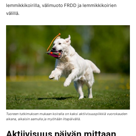
lemmikkikoirilla, välimuoto FRDD ja lemmikkikoirien
välillä.
Tuoreen tutkimuksen mukaan koiralla on kaksi aktiivisuuspiikkiä vuorokauden
aikana, aikaisin aamulla ja myöhään iltapäivällä.
Aktiivisuus päivän mittaan