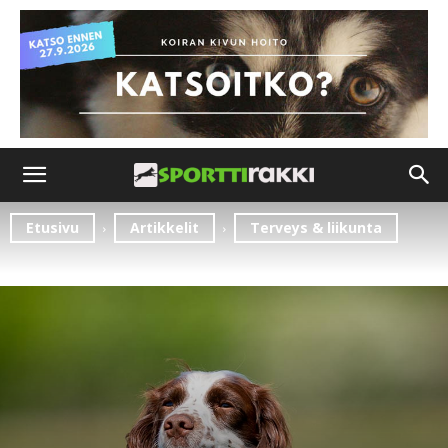
Etusivu
Artikkelit
Terveys & liikunta