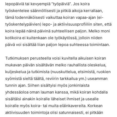
lepopäiviä tai kevyempiä ”työpäiviä”. Jos koira
työskentelee säännöllisesti ja pitkiä aikoja kerrallaan,
tämä todennäköisesti vaikuttaa koiran vapaa-ajan (ei-
työskentelypäivien) lepo- ja aktiivisuusprofiiliin siten, että
koira lepää näinä päivinä suhteellisen paljon. Melko moni
kotikoira ei kuitenkaan ole työkäytössä, jolloin niiden
päivä voi sisältää liian paljon lepoa suhteessa toimintaan.
Tutkimuksen perusteella voisi kuvitella aikuisen koiran
mukavan päivän sisältävän melko rauhallista oleskelua,
kuljeskelua ja tutkimista (nuuskuttelua, etsimistä, ruokien
syömistä sieltä täältä, reviirin tarkkailua ym.) useamman
tunnin ajan. Siihen sisältyisi myös jonkinlaista
yhdessäoloa oman lauman kanssa, mikä koiran kohdalla
sisältäisi ainakin koiralle läheiset ihmiset ja usealle
koiralle myös koira- tai muita eläinkavereita. Korkean
aktiivisuuden toimintoja olisi satunnaisesti, ei pitkään