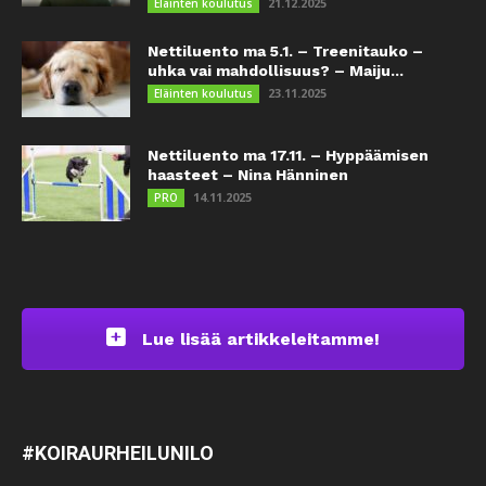
21.12.2025
Eläinten koulutus
Nettiluento ma 5.1. – Treenitauko –
uhka vai mahdollisuus? – Maiju...
23.11.2025
Eläinten koulutus
Nettiluento ma 17.11. – Hyppäämisen
haasteet – Nina Hänninen
14.11.2025
PRO
Lue lisää artikkeleitamme!
#KOIRAURHEILUNILO