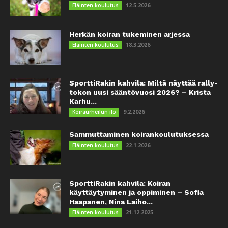
12.5.2026
Eläinten koulutus
Herkän koiran tukeminen arjessa
18.3.2026
Eläinten koulutus
SporttiRakin kahvila: Miltä näyttää rally-
tokon uusi sääntövuosi 2026? – Krista
Karhu...
9.2.2026
Koiraurheilun ilo
Sammuttaminen koirankoulutuksessa
22.1.2026
Eläinten koulutus
SporttiRakin kahvila: Koiran
käyttäytyminen ja oppiminen – Sofia
Haapanen, Nina Laiho...
21.12.2025
Eläinten koulutus