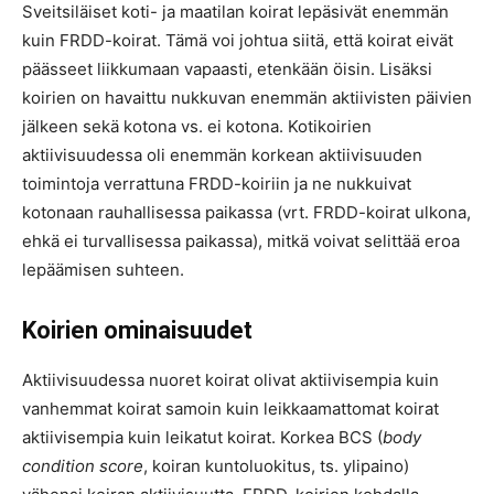
Sveitsiläiset koti- ja maatilan koirat lepäsivät enemmän
kuin FRDD-koirat. Tämä voi johtua siitä, että koirat eivät
päässeet liikkumaan vapaasti, etenkään öisin. Lisäksi
koirien on havaittu nukkuvan enemmän aktiivisten päivien
jälkeen sekä kotona vs. ei kotona. Kotikoirien
aktiivisuudessa oli enemmän korkean aktiivisuuden
toimintoja verrattuna FRDD-koiriin ja ne nukkuivat
kotonaan rauhallisessa paikassa (vrt. FRDD-koirat ulkona,
ehkä ei turvallisessa paikassa), mitkä voivat selittää eroa
lepäämisen suhteen.
Koirien ominaisuudet
Aktiivisuudessa nuoret koirat olivat aktiivisempia kuin
vanhemmat koirat samoin kuin leikkaamattomat koirat
aktiivisempia kuin leikatut koirat. Korkea BCS (
body
condition score
, koiran kuntoluokitus, ts. ylipaino)