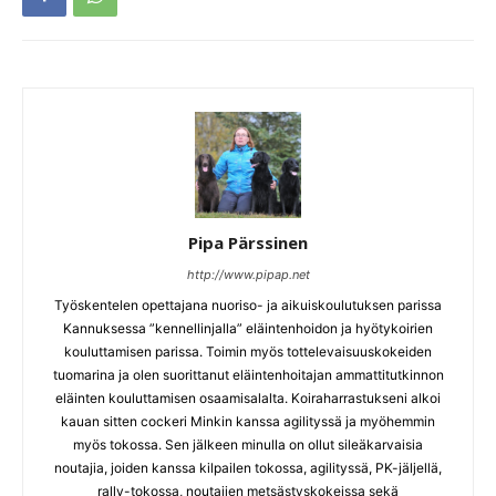
Pipa Pärssinen
http://www.pipap.net
Työskentelen opettajana nuoriso- ja aikuiskoulutuksen parissa
Kannuksessa ”kennellinjalla” eläintenhoidon ja hyötykoirien
kouluttamisen parissa. Toimin myös tottelevaisuuskokeiden
tuomarina ja olen suorittanut eläintenhoitajan ammattitutkinnon
eläinten kouluttamisen osaamisalalta. Koiraharrastukseni alkoi
kauan sitten cockeri Minkin kanssa agilityssä ja myöhemmin
myös tokossa. Sen jälkeen minulla on ollut sileäkarvaisia
noutajia, joiden kanssa kilpailen tokossa, agilityssä, PK-jäljellä,
rally-tokossa, noutajien metsästyskokeissa sekä