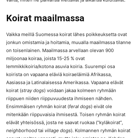
Koirat maailmassa
Vaikka meillä Suomessa koirat lähes poikkeuksetta ovat
jonkun omistamia ja hoitamia, muualla maailmassa tilanne
on toisenlainen. Maailmassa arvellaan olevan 900
miljoonaa koiraa, joista 15-25 % ovat
lemmikkikoiria/kotona asuvia koiria. Suurempi osa
koirista on vapaana eläviä koiraeläimiä Afrikassa,
Aasiassa ja Latinalaisessa Amerikassa. Vapaana elävät
koirat (
stray dogs
) voidaan jakaa kolmeen ryhmään
riippuen niiden riippuvuudesta ihmiseen nähden.
Ensimmäisen ryhmän koirat (
feral dogs
) eivät ole
mitenkään riippuvaisia ihmisestä. Toisen ryhmän koirat
elävät yhteisössä, josta ne saavat ruokaa (”kyläkoirat”,
neighborhood
tai
village dogs
). Kolmannen ryhmän koirat