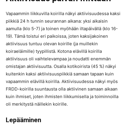
Vapaammin liikkuvilla koirilla näkyi aktiivisuudessa kaksi
piikkiä 24 h tunnin seurannan aikana: yksi aikaisin
aamulla (klo 5-7) ja toinen myöhään iltapäivällä (klo 16-
19). Tämä toistui eri paikoissa, joten kaksijakoinen
aktiivisuus tuntuu olevan koirille (ja muillekin
koiraeläimille) tyypillistä. Kotona elävillä koirilla
aktiivisuus oli vaihtelevampaa ja noudatti enemmän
omistajan aktiivisuutta. Osalla kotikoirista (45 %) näkyi
kuitenkin kaksi aktiivisuuspiikkiä samaan tapaan kuin
vapaammin elävillä koirilla. Aktiivisuudessa näkyi myös
FRDD-koirilla suuntausta olla aktiivinen samaan aikaan
kuin ihmiset, joten ihmisten liikkumisella ja toiminnoilla
oli merkitystä näillekin koirille.
Lepääminen