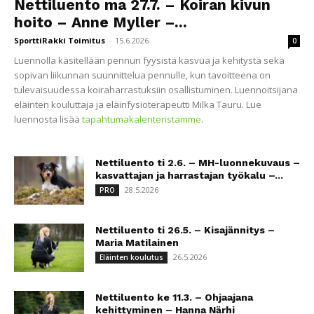
Nettiluento ma 27.7. – Koiran kivun
hoito – Anne Myller –...
SporttiRakki Toimitus
-
15.6.2026
0
Luennolla käsitellään pennun fyysistä kasvua ja kehitystä sekä
sopivan liikunnan suunnittelua pennulle, kun tavoitteena on
tulevaisuudessa koiraharrastuksiin osallistuminen. Luennoitsijana
eläinten kouluttaja ja eläinfysioterapeutti Milka Tauru. Lue
luennosta lisää
tapahtumakalenteristamme
.
Nettiluento ti 2.6. – MH-luonnekuvaus –
kasvattajan ja harrastajan työkalu –...
28.5.2026
PRO
Nettiluento ti 26.5. – Kisajännitys –
Maria Matilainen
26.5.2026
Eläinten koulutus
Nettiluento ke 11.3. – Ohjaajana
kehittyminen – Hanna Närhi