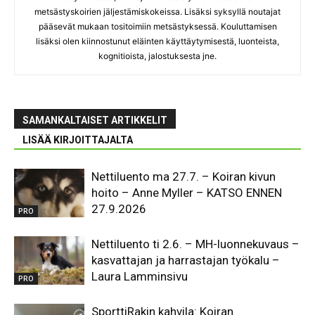
metsästyskoirien jäljestämiskokeissa. Lisäksi syksyllä noutajat
pääsevät mukaan tositoimiin metsästyksessä. Kouluttamisen
lisäksi olen kiinnostunut eläinten käyttäytymisestä, luonteista,
kognitioista, jalostuksesta jne.
SAMANKALTAISET ARTIKKELIT
LISÄÄ KIRJOITTAJALTA
Nettiluento ma 27.7. – Koiran kivun
hoito – Anne Myller – KATSO ENNEN
27.9.2026
PRO
Nettiluento ti 2.6. – MH-luonnekuvaus –
kasvattajan ja harrastajan työkalu –
Laura Lamminsivu
PRO
SporttiRakin kahvila: Koiran