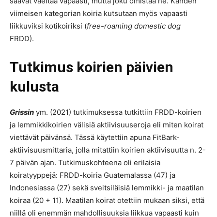
saavat vaeltaa vapaasti, mutta joku omistaa ne. Kahden
viimeisen kategorian koiria kutsutaan myös vapaasti
liikkuviksi kotikoiriksi (
free-roaming domestic dog
FRDD).
Tutkimus koirien päivien
kulusta
Grissin
ym. (2021) tutkimuksessa tutkittiin FRDD-koirien
ja lemmikkikoirien välisiä aktiivisuuseroja eli miten koirat
viettävät päivänsä. Tässä käytettiin apuna FitBark-
aktiivisuusmittaria, jolla mitattiin koirien aktiivisuutta n. 2-
7 päivän ajan. Tutkimuskohteena oli erilaisia
koiratyyppejä: FRDD-koiria Guatemalassa (47) ja
Indonesiassa (27) sekä sveitsiläisiä lemmikki- ja maatilan
koiraa (20 + 11). Maatilan koirat otettiin mukaan siksi, että
niillä oli enemmän mahdollisuuksia liikkua vapaasti kuin