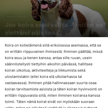
Terveys & liikunta
Tiede
Jos koira saisi valita – miten se
viettäisi päivänsä?
Kirjoittaja
Pipa Pärssinen
-
1.11.2021
3634
0
Koira on kotieläimenä siitä erikoisessa asemassa, että se
on erittäin riippuvainen ihmisestä. Ihminen päättää, missä
koira asuu ja kenen kanssa, antaa sille ruuan, usein
säännöstellysti tiettyihin aikoihin päivässä, hallitsee
koiran ulkoilua, aktiviteetteja ja liikkumista sekä
ulostamistakin (ellei koira elä ulkotarhassa tai
vastaavassa). Ihminen pitää hallinnassaan suurta osaa
koiran tarvitsemista asioista ja täten koiran hyvinvointi on
erittäin riippuvaista siitä, miten ihminen koiransa kanssa
toimii. Täten nämä koirat eivät voi myöskään suoraan
valita, miten ne päivänsä viettävät ja aikansa kuluttavat.