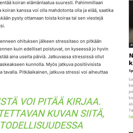
ikentää koiran elämänlaatua suuresti. Pahimmillaan
a koiran kanssa voi olla mahdotonta olla ja elää, saatika
kään pysty ottamaan toista koiraa tai sen viestejä
si.
enneen ohituksen jälkeen stressitaso on pitkään
P
ennen kuin edelliset poistuvat, on kyseessä jo hyvin
N
ää aina useita päiviä. Jatkuvassa stressissä ollut
k
laskeakseen kunnolla. Myös jatkuva positiivisista
Sp
a tavalla. Pitkäaikainen, jatkuva stressi voi aiheuttaa
Lu
ke
pe
ko
STÄ VOI PITÄÄ KIRJAA.
el
Ta
ETTAVAN KUVAN SIITÄ,
t
 TODELLISUUDESSA