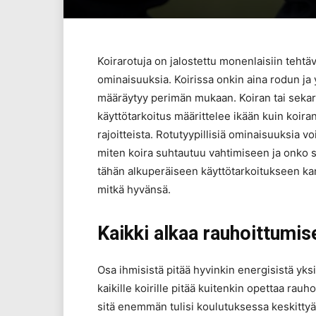
Koirarotuja on jalostettu monenlaisiin tehtävii
ominaisuuksia. Koirissa onkin aina rodun ja
määräytyy perimän mukaan. Koiran tai sekar
käyttötarkoitus määrittelee ikään kuin koir
rajoitteista. Rotutyypillisiä ominaisuuksia vo
miten koira suhtautuu vahtimiseen ja onko sillä
tähän alkuperäiseen käyttötarkoitukseen kanna
mitkä hyvänsä.
Kaikki alkaa rauhoittumis
Osa ihmisistä pitää hyvinkin energisistä yksi
kaikille koirille pitää kuitenkin opettaa rau
sitä enemmän tulisi koulutuksessa keskittyä