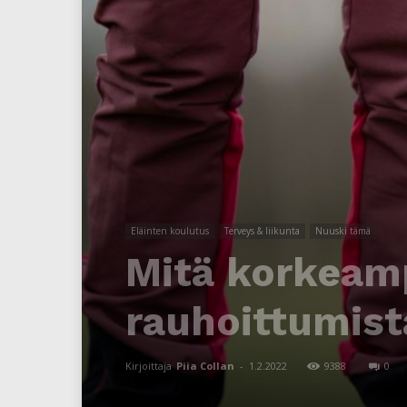
Eläinten koulutus
Terveys & liikunta
Nuuski tämä
Mitä korkeamp
rauhoittumist
Kirjoittaja
Piia Collan
-
1.2.2022
9388
0