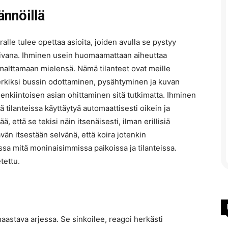
ännöillä
lle tulee opettaa asioita, joiden avulla se pystyy
ivana. Ihminen usein huomaamattaan aiheuttaa
a malttamaan mielensä. Nämä tilanteet ovat meille
imerkiksi bussin odottaminen, pysähtyminen ja kuvan
lenkiintoisen asian ohittaminen sitä tutkimatta. Ihminen
sä tilanteissa käyttäytyä automaattisesti oikein ja
ä, että se tekisi näin itsenäisesti, ilman erillisiä
vän itsestään selvänä, että koira jotenkin
ssa mitä moninaisimmissa paikoissa ja tilanteissa.
etettu.
 haastava arjessa. Se sinkoilee, reagoi herkästi