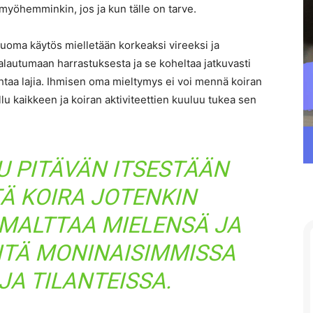
 myöhemminkin, jos ja kun tälle on tarve.
oma käytös mielletään korkeaksi vireeksi ja
palautumaan harrastuksesta ja se koheltaa jatkuvasti
aihtaa lajia. Ihmisen oma mieltymys ei voi mennä koiran
llu kaikkeen ja koiran aktiviteettien kuuluu tukea sen
U PITÄVÄN ITSESTÄÄN
TÄ KOIRA JOTENKIN
 MALTTAA MIELENSÄ JA
ITÄ MONINAISIMMISSA
JA TILANTEISSA.