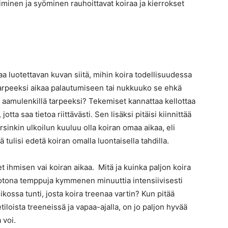
kiminen ja syöminen rauhoittavat koiraa ja kierrokset
aa luotettavan kuvan siitä, mihin koira todellisuudessa
 tarpeeksi aikaa palautumiseen tai nukkuuko se ehkä
kia aamulenkillä tarpeeksi? Tekemiset kannattaa kellottaa
otta saa tietoa riittävästi. Sen lisäksi pitäisi kiinnittää
sinkin ulkoilun kuuluu olla koiran omaa aikaa, eli
 tulisi edetä koiran omalla luontaisella tahdilla.
ihmisen vai koiran aikaa. Mitä ja kuinka paljon koira
otona temppuja kymmenen minuuttia intensiivisesti
viikossa tunti, josta koira treenaa vartin? Kun pitää
iloista treeneissä ja vapaa-ajalla, on jo paljon hyvää
a voi.