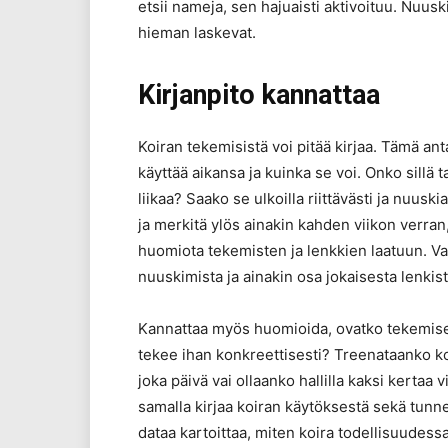
etsii nameja, sen hajuaisti aktivoituu. Nuus
hieman laskevat.
Kirjanpito kannattaa
Koiran tekemisistä voi pitää kirjaa. Tämä ant
käyttää aikansa ja kuinka se voi. Onko sillä
liikaa? Saako se ulkoilla riittävästi ja nuus
ja merkitä ylös ainakin kahden viikon verran, j
huomiota tekemisten ja lenkkien laatuun. Var
nuuskimista ja ainakin osa jokaisesta lenkistä
Kannattaa myös huomioida, ovatko tekemiset 
tekee ihan konkreettisesti? Treenataanko k
joka päivä vai ollaanko hallilla kaksi kertaa 
samalla kirjaa koiran käytöksestä sekä tunnet
dataa kartoittaa, miten koira todellisuudess