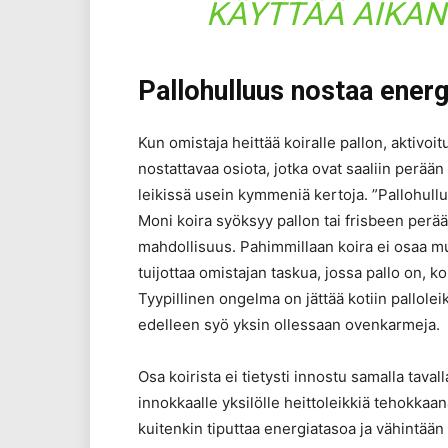
KÄYTTÄÄ AIKANS
Pallohulluus nostaa energ
Kun omistaja heittää koiralle pallon, aktivoi
nostattavaa osiota, jotka ovat saaliin perää
leikissä usein kymmeniä kertoja. ”Pallohull
Moni koira syöksyy pallon tai frisbeen perää
mahdollisuus. Pahimmillaan koira ei osaa muu
tuijottaa omistajan taskua, jossa pallo on, k
Tyypillinen ongelma on jättää kotiin pallolei
edelleen syö yksin ollessaan ovenkarmeja.
Osa koirista ei tietysti innostu samalla tavall
innokkaalle yksilölle heittoleikkiä tehokkaa
kuitenkin tiputtaa energiatasoa ja vähintään