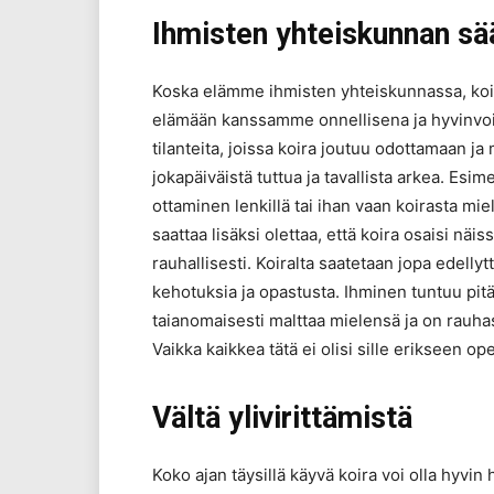
Ihmisten yhteiskunnan sä
Koska elämme ihmisten yhteiskunnassa, koira
elämään kanssamme onnellisena ja hyvinvo
tilanteita, joissa koira joutuu odottamaan j
jokapäiväistä tuttua ja tavallista arkea. Es
ottaminen lenkillä tai ihan vaan koirasta mie
saattaa lisäksi olettaa, että koira osaisi näis
rauhallisesti. Koiralta saatetaan jopa edellyttä
kehotuksia ja opastusta. Ihminen tuntuu pitä
taianomaisesti malttaa mielensä ja on rauha
Vaikka kaikkea tätä ei olisi sille erikseen op
Vältä ylivirittämistä
Koko ajan täysillä käyvä koira voi olla hyvin