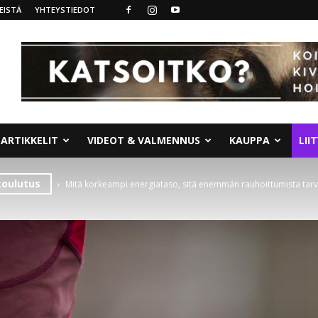
EISTÄ
YHTEYSTIEDOT
ARTIKKELIT
VIDEOT & VALMENNUS
KAUPPA
LII
koulutus
Mitä korkeampi energiataso, sitä enemmän rauhoittumista tarv