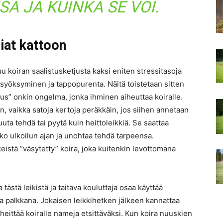
A JA KUINKA SE VOI.
iat kattoon
tuu koiran saalistusketjusta kaksi eniten stressitasoja
n syöksyminen ja tappopurenta. Näitä toistetaan sitten
uus” onkin ongelma, jonka ihminen aiheuttaa koiralle.
n, vaikka satoja kertoja peräkkäin, jos siihen annetaan
ta tehdä tai pyytä kuin heittoleikkiä. Se saattaa
oko ulkoilun ajan ja unohtaa tehdä tarpeensa.
keistä ”väsytetty” koira, joka kuitenkin levottomana
a tästä leikistä ja taitava kouluttaja osaa käyttää
na palkkana. Jokaisen leikkihetken jälkeen kannattaa
 heittää koiralle nameja etsittäväksi. Kun koira nuuskien