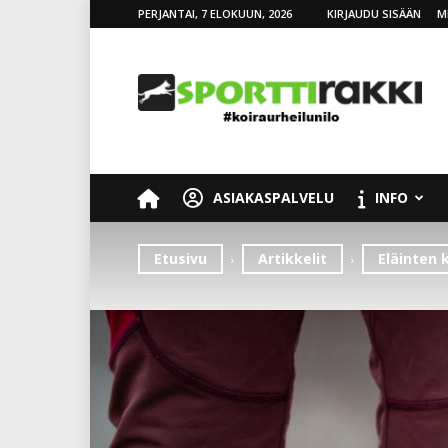
PERJANTAI, 7 ELOKUUN, 2026
KIRJAUDU SISÄÄN
M
SporttiRakki
ASIAKASPALVELU
INFO
Etusivu
Artikkelit
Eläinten 