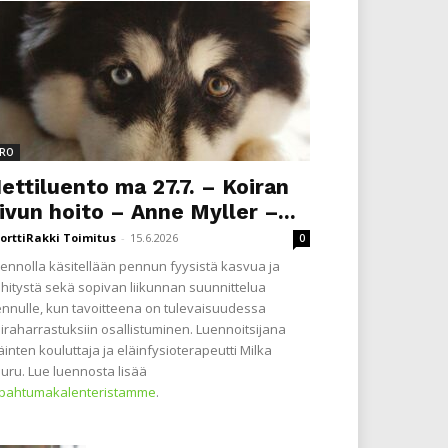
RO
ettiluento ma 27.7. – Koiran
ivun hoito – Anne Myller –...
orttiRakki Toimitus
-
15.6.2026
0
ennolla käsitellään pennun fyysistä kasvua ja
hitystä sekä sopivan liikunnan suunnittelua
nnulle, kun tavoitteena on tulevaisuudessa
iraharrastuksiin osallistuminen. Luennoitsijana
äinten kouluttaja ja eläinfysioterapeutti Milka
uru. Lue luennosta lisää
apahtumakalenteristamme
.