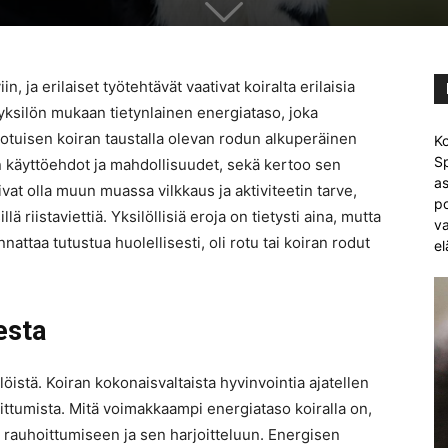
n, ja erilaiset työtehtävät vaativat koiralta erilaisia
 yksilön mukaan tietynlainen energiataso, joka
otuisen koiran taustalla olevan rodun alkuperäinen
Ko
Sp
an käyttöehdot ja mahdollisuudet, sekä kertoo sen
as
ivat olla muun muassa vilkkaus ja aktiviteetin tarve,
po
 riistaviettiä. Yksilöllisiä eroja on tietysti aina, mutta
va
ttaa tutustua huolellisesti, oli rotu tai koiran rodut
el
esta
löistä. Koiran kokonaisvaltaista hyvinvointia ajatellen
hoittumista. Mitä voimakkaampi energiataso koiralla on,
 rauhoittumiseen ja sen harjoitteluun. Energisen