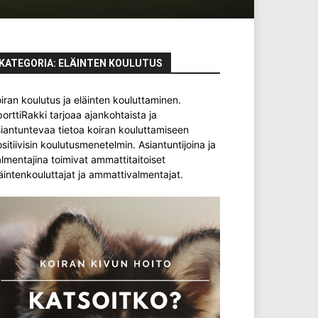
KATEGORIA: ELÄINTEN KOULUTUS
iran koulutus ja eläinten kouluttaminen.
orttiRakki tarjoaa ajankohtaista ja
iantuntevaa tietoa koiran kouluttamiseen
sitiivisin koulutusmenetelmin. Asiantuntijoina ja
lmentajina toimivat ammattitaitoiset
äintenkouluttajat ja ammattivalmentajat.