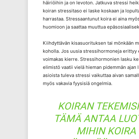
häiriöihin ja on levoton. Jatkuva stressi he
koiran stressitaso ei laske koskaan ja lopult
harrastaa. Stressaantunut koira ei aina myös
huomioon ja saattaa muuttua epäsosiaalisek
Kiihdyttävän kisasuorituksen tai mönkään m
koholla. Jos uusia stressihormoneja erittyy 
voimakas kierre. Stressihormonien lasku kest
elimistö vaatii vielä hieman pidemmän ajan 
asioista tuleva stressi vaikuttaa aivan samall
myös vakavia fyysisiä ongelmia.
KOIRAN TEKEMISI
TÄMÄ ANTAA LUOT
MIHIN KOIRA