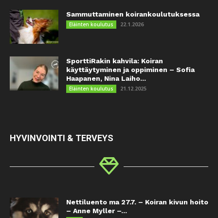
Sammuttaminen koirankoulutuksessa
22.1.2026
Eläinten koulutus
SporttiRakin kahvila: Koiran
käyttäytyminen ja oppiminen – Sofia
Haapanen, Nina Laiho...
21.12.2025
Eläinten koulutus
HYVINVOINTI & TERVEYS
Nettiluento ma 27.7. – Koiran kivun hoito
– Anne Myller –...