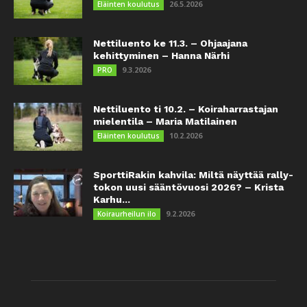
26.5.2026
Eläinten koulutus
Nettiluento ke 11.3. – Ohjaajana
kehittyminen – Hanna Närhi
9.3.2026
PRO
Nettiluento ti 10.2. – Koiraharrastajan
mielentila – Maria Matilainen
10.2.2026
Eläinten koulutus
SporttiRakin kahvila: Miltä näyttää rally-
tokon uusi sääntövuosi 2026? – Krista
Karhu...
9.2.2026
Koiraurheilun ilo