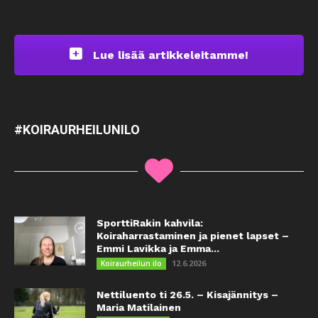
Lue lisää artikkeleitamme!
#KOIRAURHEILUNILO
SporttiRakin kahvila:
Koiraharrastaminen ja pienet lapset –
Emmi Lavikka ja Emma...
12.6.2026
Koiraurheilun ilo
Nettiluento ti 26.5. – Kisajännitys –
Maria Matilainen