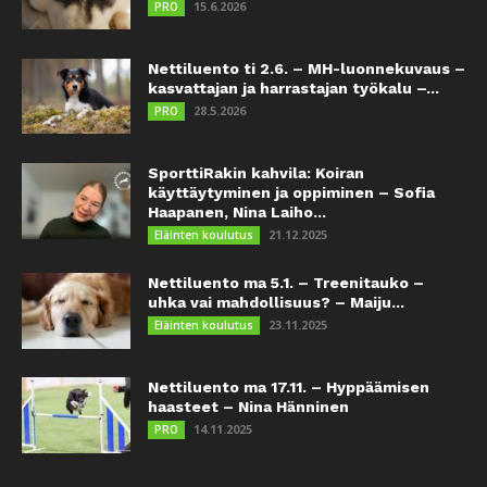
15.6.2026
PRO
Nettiluento ti 2.6. – MH-luonnekuvaus –
kasvattajan ja harrastajan työkalu –...
28.5.2026
PRO
SporttiRakin kahvila: Koiran
käyttäytyminen ja oppiminen – Sofia
Haapanen, Nina Laiho...
21.12.2025
Eläinten koulutus
Nettiluento ma 5.1. – Treenitauko –
uhka vai mahdollisuus? – Maiju...
23.11.2025
Eläinten koulutus
Nettiluento ma 17.11. – Hyppäämisen
haasteet – Nina Hänninen
14.11.2025
PRO