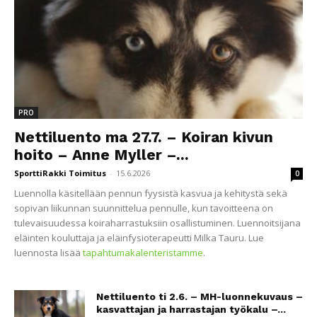
PRO
Nettiluento ma 27.7. – Koiran kivun
hoito – Anne Myller –...
SporttiRakki Toimitus
-
15.6.2026
0
Luennolla käsitellään pennun fyysistä kasvua ja kehitystä sekä
sopivan liikunnan suunnittelua pennulle, kun tavoitteena on
tulevaisuudessa koiraharrastuksiin osallistuminen. Luennoitsijana
eläinten kouluttaja ja eläinfysioterapeutti Milka Tauru. Lue
luennosta lisää
tapahtumakalenteristamme
.
Nettiluento ti 2.6. – MH-luonnekuvaus –
kasvattajan ja harrastajan työkalu –...