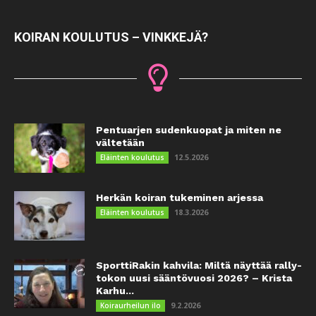
KOIRAN KOULUTUS – VINKKEJÄ?
Pentuarjen sudenkuopat ja miten ne
vältetään
12.5.2026
Eläinten koulutus
Herkän koiran tukeminen arjessa
18.3.2026
Eläinten koulutus
SporttiRakin kahvila: Miltä näyttää rally-
tokon uusi sääntövuosi 2026? – Krista
Karhu...
9.2.2026
Koiraurheilun ilo