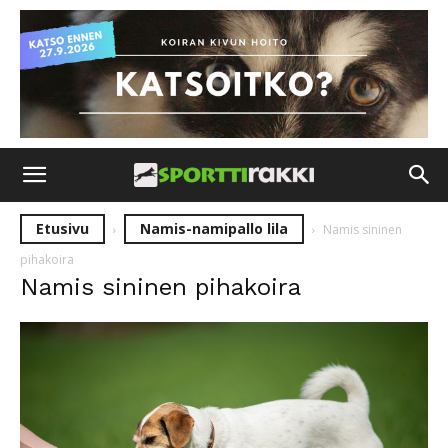
Etusivu
Namis-namipallo lila
Namis sininen
pihakoira
Namis sininen pihakoira