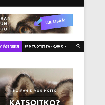
TY JÄSENEKSI
0 TUOTETTA
0,00 €