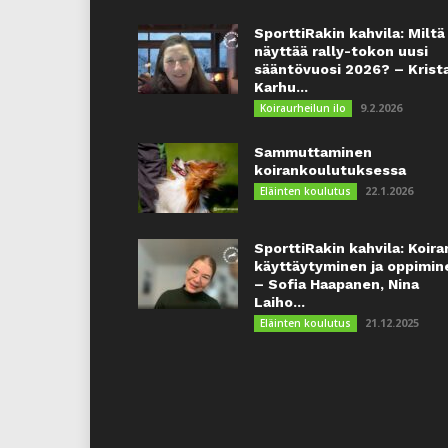
SporttiRakin kahvila: Miltä
näyttää rally-tokon uusi
sääntövuosi 2026? – Krist
Karhu...
9.2.2026
Koiraurheilun ilo
Sammuttaminen
koirankoulutuksessa
22.1.2026
Eläinten koulutus
SporttiRakin kahvila: Koira
käyttäytyminen ja oppimin
– Sofia Haapanen, Nina
Laiho...
21.12.2025
Eläinten koulutus