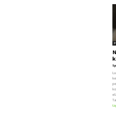
P
N
k
Sp
Lu
ke
pe
ko
el
Ta
t