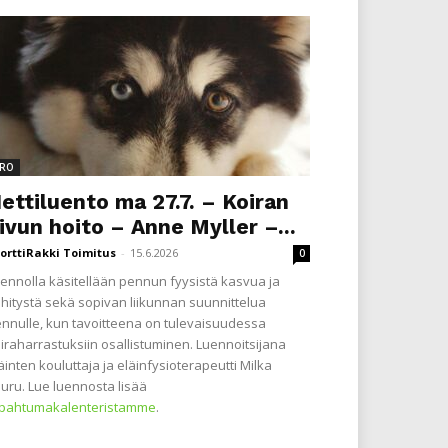
RO
ettiluento ma 27.7. – Koiran
ivun hoito – Anne Myller –...
orttiRakki Toimitus
-
15.6.2026
0
ennolla käsitellään pennun fyysistä kasvua ja
hitystä sekä sopivan liikunnan suunnittelua
nnulle, kun tavoitteena on tulevaisuudessa
iraharrastuksiin osallistuminen. Luennoitsijana
äinten kouluttaja ja eläinfysioterapeutti Milka
uru. Lue luennosta lisää
apahtumakalenteristamme
.