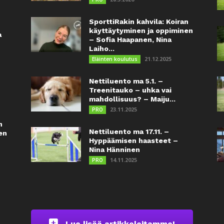
SporttiRakin kahvila: Koiran
käyttäytyminen ja oppiminen
a
– Sofia Haapanen, Nina
Laiho...
21.12.2025
Eläinten koulutus
Nettiluento ma 5.1. –
Treenitauko – uhka vai
mahdollisuus? – Maiju...
23.11.2025
PRO
n
Nettiluento ma 17.11. –
en
Hyppäämisen haasteet –
Nina Hänninen
14.11.2025
PRO
Lue lisää artikkeleitamme!