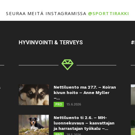
SEURAA MEITÄ INSTAGRAMISSA
@SPORTTIRAKKI
HYVINVOINTI & TERVEYS
#
a
Nettiluento ma 27.7. – Koiran
kivun hoito – Anne Myller
–...
15.6.2026
PRO
Nettiluento ti 2.6. – MH-
luonnekuvaus – kasvattajan
ja harrastajan työkalu –...
28.5.2026
PRO