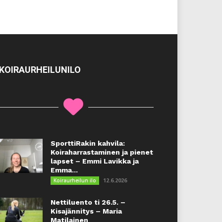
KOIRAURHEILUNILO
SporttiRakin kahvila:
Koiraharrastaminen ja pienet
lapset – Emmi Lavikka ja
Emma...
12.6.2026
Koiraurheilun ilo
Nettiluento ti 26.5. –
Kisajännitys – Maria
Matilainen