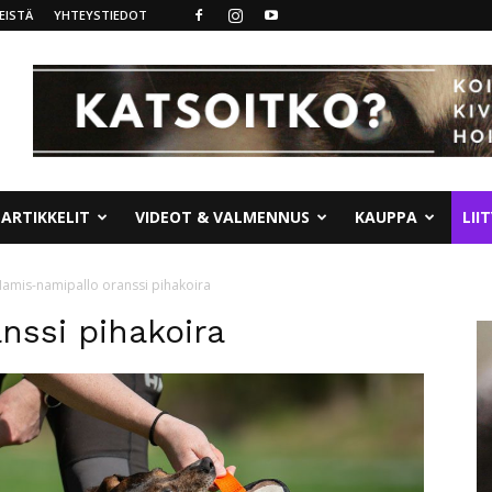
EISTÄ
YHTEYSTIEDOT
ARTIKKELIT
VIDEOT & VALMENNUS
KAUPPA
LII
amis-namipallo oranssi pihakoira
nssi pihakoira