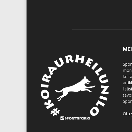
ME
Spor
moni
koir
artik
lisä
tavo
Spor
Ota 