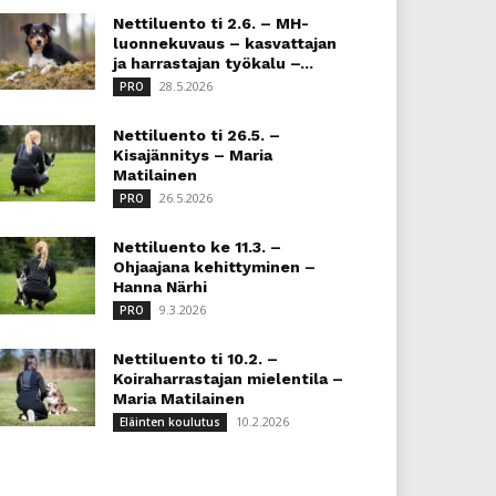
Nettiluento ti 2.6. – MH-
luonnekuvaus – kasvattajan
ja harrastajan työkalu –...
28.5.2026
PRO
Nettiluento ti 26.5. –
Kisajännitys – Maria
Matilainen
26.5.2026
PRO
Nettiluento ke 11.3. –
Ohjaajana kehittyminen –
Hanna Närhi
9.3.2026
PRO
Nettiluento ti 10.2. –
Koiraharrastajan mielentila –
Maria Matilainen
10.2.2026
Eläinten koulutus