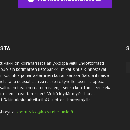
ISTÄ
S
ttiRakki on koiraharrastajan ykköspalvelu! Ehdottomasti
puolisin kotimainen tietopankki, mikäli sinua kiinnostavat
an koulutus ja harrastaminen koiran kanssa. Satoja ilmaisia
keleita ja uutisia! Lisäksi rekisteröityneille jäsenille upeaa
sisältöä nettivalmentautumiseen, itsensä kehittämiseen sekä
itteiden saavuttamiseen! Meiltä löydät myös ihanat
ttiRakin #koiraurheilunilo®-tuotteet harrastajalle!
yhteyttä:
sporttirakki@koiraurheilunilo.fi