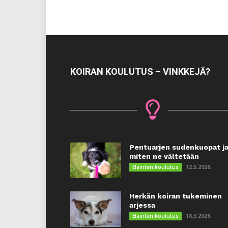
KOIRAN KOULUTUS – VINKKEJÄ?
Pentuarjen sudenkuopat j
miten ne vältetään
12.5.2026
Eläinten koulutus
Herkän koiran tukeminen
arjessa
18.3.2026
Eläinten koulutus