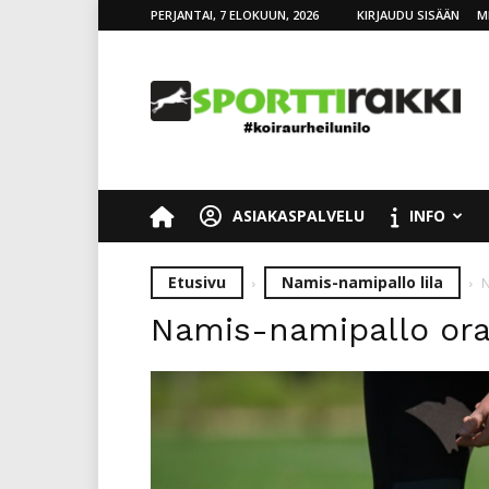
PERJANTAI, 7 ELOKUUN, 2026
KIRJAUDU SISÄÄN
M
SporttiRakki
ASIAKASPALVELU
INFO
Etusivu
Namis-namipallo lila
N
Namis-namipallo ora