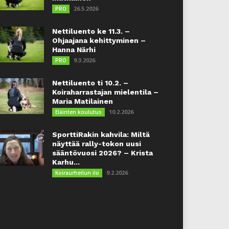
26.5.2026
PRO
Nettiluento ke 11.3. –
Ohjaajana kehittyminen –
Hanna Närhi
9.3.2026
PRO
Nettiluento ti 10.2. –
Koiraharrastajan mielentila –
Maria Matilainen
10.2.2026
Eläinten koulutus
SporttiRakin kahvila: Miltä
näyttää rally-tokon uusi
sääntövuosi 2026? – Krista
Karhu...
9.2.2026
Koiraurheilun ilo