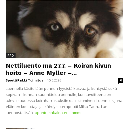
PRO
Nettiluento ma 27.7. – Koiran kivun
hoito – Anne Myller –...
SporttiRakki Toimitus
-
15.6.2026
0
Luennolla käsitellään pennun fyysistä kasvua ja kehitystä sekä
sopivan liikunnan suunnittelua pennulle, kun tavoitteena on
tulevaisuudessa koiraharrastuksiin osallistuminen. Luennoitsijana
eläinten kouluttaja ja eläinfysioterapeutti Milka Tauru. Lue
luennosta lisää
tapahtumakalenteristamme
.