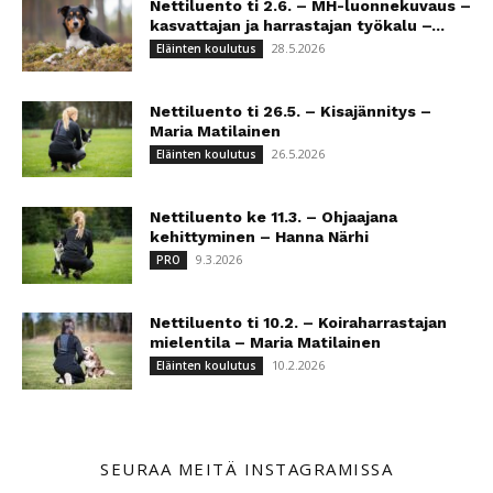
Nettiluento ti 2.6. – MH-luonnekuvaus –
kasvattajan ja harrastajan työkalu –...
28.5.2026
Eläinten koulutus
Nettiluento ti 26.5. – Kisajännitys –
Maria Matilainen
26.5.2026
Eläinten koulutus
Nettiluento ke 11.3. – Ohjaajana
kehittyminen – Hanna Närhi
9.3.2026
PRO
Nettiluento ti 10.2. – Koiraharrastajan
mielentila – Maria Matilainen
10.2.2026
Eläinten koulutus
SEURAA MEITÄ INSTAGRAMISSA