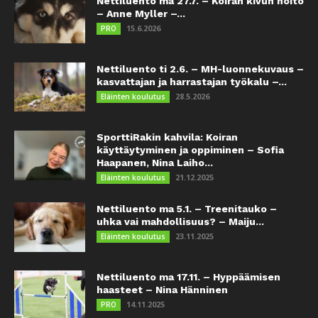
Nettiluento ma 27.7. – Koiran kivun hoito
– Anne Myller –...
15.6.2026
PRO
Nettiluento ti 2.6. – MH-luonnekuvaus –
kasvattajan ja harrastajan työkalu –...
28.5.2026
Eläinten koulutus
SporttiRakin kahvila: Koiran
käyttäytyminen ja oppiminen – Sofia
Haapanen, Nina Laiho...
21.12.2025
Eläinten koulutus
Nettiluento ma 5.1. – Treenitauko –
uhka vai mahdollisuus? – Maiju...
23.11.2025
Eläinten koulutus
Nettiluento ma 17.11. – Hyppäämisen
haasteet – Nina Hänninen
14.11.2025
PRO