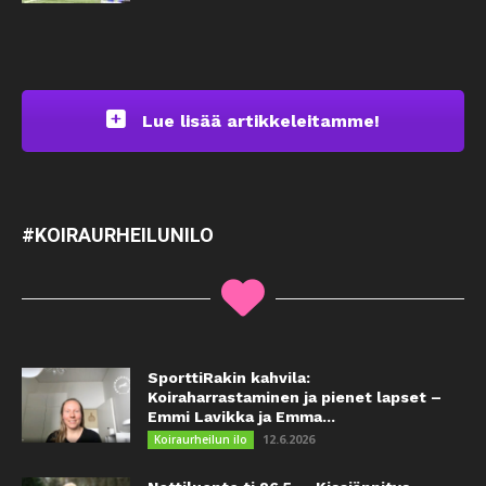
Lue lisää artikkeleitamme!
#KOIRAURHEILUNILO
SporttiRakin kahvila:
Koiraharrastaminen ja pienet lapset –
Emmi Lavikka ja Emma...
12.6.2026
Koiraurheilun ilo