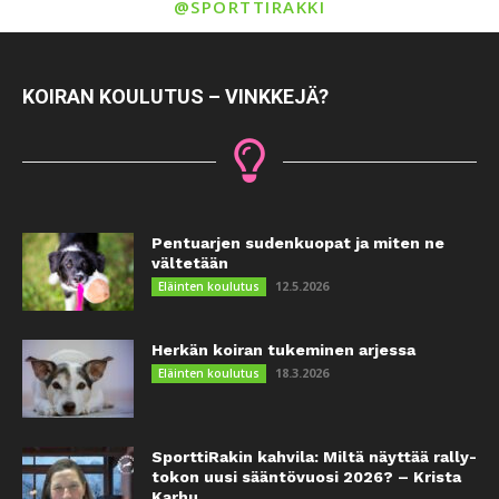
@SPORTTIRAKKI
KOIRAN KOULUTUS – VINKKEJÄ?
Pentuarjen sudenkuopat ja miten ne
vältetään
12.5.2026
Eläinten koulutus
Herkän koiran tukeminen arjessa
18.3.2026
Eläinten koulutus
SporttiRakin kahvila: Miltä näyttää rally-
tokon uusi sääntövuosi 2026? – Krista
Karhu...