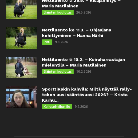
Nettiluento ti 26.5. – Kisajännitys –
Maria Matilainen
26.5.2026
Eläinten koulutus
Nettiluento ke 11.3. – Ohjaajana
kehittyminen – Hanna Närhi
9.3.2026
PRO
Nettiluento ti 10.2. – Koiraharrastajan
mielentila – Maria Matilainen
10.2.2026
Eläinten koulutus
SporttiRakin kahvila: Miltä näyttää rally-
tokon uusi sääntövuosi 2026? – Krista
Karhu...
9.2.2026
Koiraurheilun ilo