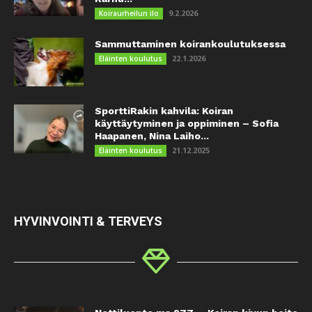
9.2.2026
Koiraurheilun ilo
Sammuttaminen koirankoulutuksessa
22.1.2026
Eläinten koulutus
SporttiRakin kahvila: Koiran
käyttäytyminen ja oppiminen – Sofia
Haapanen, Nina Laiho...
21.12.2025
Eläinten koulutus
HYVINVOINTI & TERVEYS