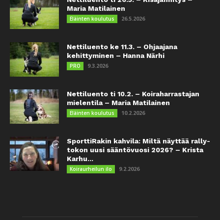
Maria Matilainen
26.5.2026
Eläinten koulutus
Nettiluento ke 11.3. – Ohjaajana
kehittyminen – Hanna Närhi
9.3.2026
PRO
Nettiluento ti 10.2. – Koiraharrastajan
mielentila – Maria Matilainen
10.2.2026
Eläinten koulutus
SporttiRakin kahvila: Miltä näyttää rally-
tokon uusi sääntövuosi 2026? – Krista
Karhu...
9.2.2026
Koiraurheilun ilo