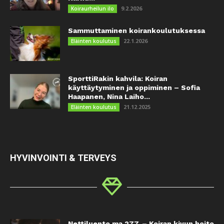
9.2.2026
Koiraurheilun ilo
Sammuttaminen koirankoulutuksessa
22.1.2026
Eläinten koulutus
SporttiRakin kahvila: Koiran
käyttäytyminen ja oppiminen – Sofia
Haapanen, Nina Laiho...
21.12.2025
Eläinten koulutus
HYVINVOINTI & TERVEYS
Nettiluento ma 27.7. – Koiran kivun hoito