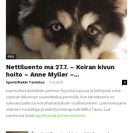
PRO
Nettiluento ma 27.7. – Koiran kivun
hoito – Anne Myller –...
SporttiRakki Toimitus
-
15.6.2026
0
Luennolla käsitellään pennun fyysistä kasvua ja kehitystä sekä
sopivan liikunnan suunnittelua pennulle, kun tavoitteena on
tulevaisuudessa koiraharrastuksiin osallistuminen. Luennoitsijana
eläinten kouluttaja ja eläinfysioterapeutti Milka Tauru. Lue
luennosta lisää
tapahtumakalenteristamme
.