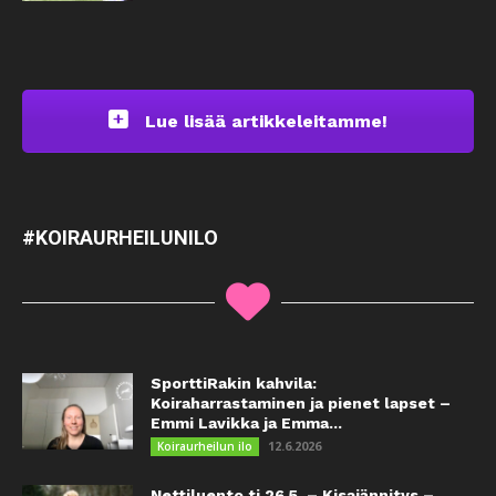
Lue lisää artikkeleitamme!
#KOIRAURHEILUNILO
SporttiRakin kahvila:
Koiraharrastaminen ja pienet lapset –
Emmi Lavikka ja Emma...
12.6.2026
Koiraurheilun ilo
Nettiluento ti 26.5. – Kisajännitys –