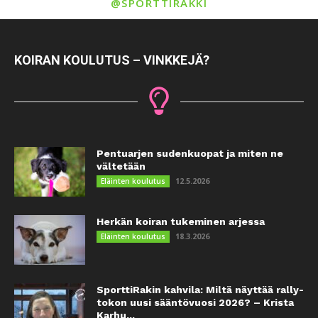
@SPORTTIRAKKI
KOIRAN KOULUTUS – VINKKEJÄ?
Pentuarjen sudenkuopat ja miten ne
vältetään
12.5.2026
Eläinten koulutus
Herkän koiran tukeminen arjessa
18.3.2026
Eläinten koulutus
SporttiRakin kahvila: Miltä näyttää rally-
tokon uusi sääntövuosi 2026? – Krista
Karhu...