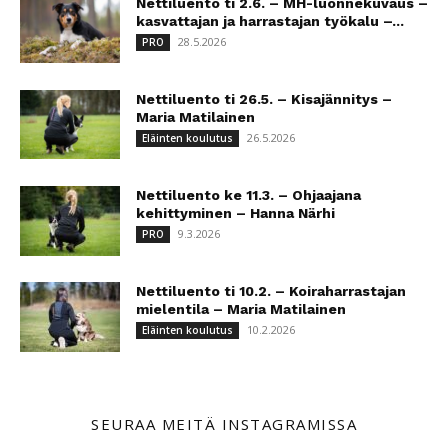
Nettiluento ti 2.6. – MH-luonnekuvaus –
kasvattajan ja harrastajan työkalu –...
28.5.2026
PRO
Nettiluento ti 26.5. – Kisajännitys –
Maria Matilainen
26.5.2026
Eläinten koulutus
Nettiluento ke 11.3. – Ohjaajana
kehittyminen – Hanna Närhi
9.3.2026
PRO
Nettiluento ti 10.2. – Koiraharrastajan
mielentila – Maria Matilainen
10.2.2026
Eläinten koulutus
SEURAA MEITÄ INSTAGRAMISSA