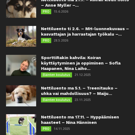
– Anne Myller –...
15.6.2026
PRO
Nettiluento ti 2.6. – MH-luonnekuvaus –
kasvattajan ja harrastajan työkalu –...
28.5.2026
PRO
SporttiRakin kahvila: Koiran
käyttäytyminen ja oppiminen – Sofia
Haapanen, Nina Laiho...
21.12.2025
Eläinten koulutus
Nettiluento ma 5.1. – Treenitauko –
uhka vai mahdollisuus? – Maiju...
23.11.2025
Eläinten koulutus
Nettiluento ma 17.11. – Hyppäämisen
haasteet – Nina Hänninen
14.11.2025
PRO