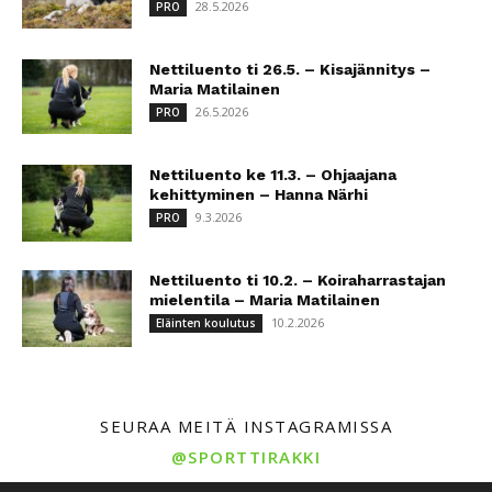
28.5.2026
PRO
Nettiluento ti 26.5. – Kisajännitys –
Maria Matilainen
26.5.2026
PRO
Nettiluento ke 11.3. – Ohjaajana
kehittyminen – Hanna Närhi
9.3.2026
PRO
Nettiluento ti 10.2. – Koiraharrastajan
mielentila – Maria Matilainen
10.2.2026
Eläinten koulutus
SEURAA MEITÄ INSTAGRAMISSA
@SPORTTIRAKKI