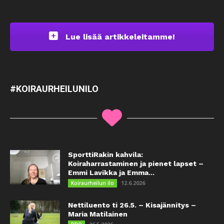
Lue lisää artikkeleitamme!
#KOIRAURHEILUNILO
SporttiRakin kahvila:
Koiraharrastaminen ja pienet lapset –
Emmi Lavikka ja Emma...
12.6.2026
Koiraurheilun ilo
Nettiluento ti 26.5. – Kisajännitys –
Maria Matilainen