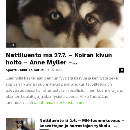
PRO
Nettiluento ma 27.7. – Koiran kivun
hoito – Anne Myller –...
SporttiRakki Toimitus
-
15.6.2026
0
Luennolla käsitellään pennun fyysistä kasvua ja kehitystä sekä
sopivan liikunnan suunnittelua pennulle, kun tavoitteena on
tulevaisuudessa koiraharrastuksiin osallistuminen. Luennoitsijana
eläinten kouluttaja ja eläinfysioterapeutti Milka Tauru. Lue
luennosta lisää
tapahtumakalenteristamme
.
Nettiluento ti 2.6. – MH-luonnekuvaus –
kasvattajan ja harrastajan työkalu –...