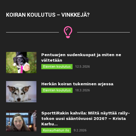
KOIRAN KOULUTUS – VINKKEJÄ?
Pentuarjen sudenkuopat ja miten ne
vältetään
12.5.2026
Eläinten koulutus
Herkän koiran tukeminen arjessa
18.3.2026
Eläinten koulutus
SporttiRakin kahvila: Miltä näyttää rally-
tokon uusi sääntövuosi 2026? – Krista
Karhu...
9.2.2026
Koiraurheilun ilo