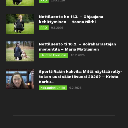
26.5.2026
PRO
Nettiluento ke 11.3. – Ohjaajana
kehittyminen – Hanna Närhi
9.3.2026
PRO
Nettiluento ti 10.2. – Koiraharrastajan
mielentila – Maria Matilainen
10.2.2026
Eläinten koulutus
SporttiRakin kahvila: Miltä näyttää rally-
tokon uusi sääntövuosi 2026? – Krista
Karhu...
9.2.2026
Koiraurheilun ilo