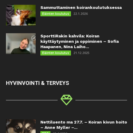
Sammuttaminen koirankoulutuksessa
22.1.2026
Eläinten koulutus
SporttiRakin kahvila: Koiran
käyttäytyminen ja oppiminen – Sofia
Haapanen, Nina Laiho...
21.12.2025
Eläinten koulutus
HYVINVOINTI & TERVEYS
Nettiluento ma 27.7. – Koiran kivun hoito
– Anne Myller –...