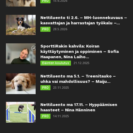
15.6.2026
PRO
Nettiluento ti 2.6. – MH-luonnekuvaus –
kasvattajan ja harrastajan työkalu –...
28.5.2026
PRO
SporttiRakin kahvila: Koiran
käyttäytyminen ja oppiminen – Sofia
Haapanen, Nina Laiho...
21.12.2025
Eläinten koulutus
Nettiluento ma 5.1. – Treenitauko –
uhka vai mahdollisuus? – Maiju...
23.11.2025
PRO
Nettiluento ma 17.11. – Hyppäämisen
haasteet – Nina Hänninen
14.11.2025
PRO