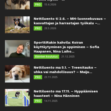
15.6.2026
PRO
Nettiluento ti 2.6. – MH-luonnekuvaus –
kasvattajan ja harrastajan työkalu –...
28.5.2026
PRO
SporttiRakin kahvila: Koiran
käyttäytyminen ja oppiminen – Sofia
Haapanen, Nina Laiho...
21.12.2025
Eläinten koulutus
Nettiluento ma 5.1. – Treenitauko –
uhka vai mahdollisuus? – Maiju...
23.11.2025
PRO
Nettiluento ma 17.11. – Hyppäämisen
haasteet – Nina Hänninen
14.11.2025
PRO