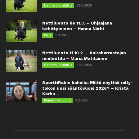
26.5.2026
Eläinten koulutus
Nettiluento ke 11.3. – Ohjaajana
kehittyminen – Hanna Närhi
9.3.2026
PRO
Nettiluento ti 10.2. – Koiraharrastajan
mielentila – Maria Matilainen
10.2.2026
Eläinten koulutus
SporttiRakin kahvila: Miltä näyttää rally-
tokon uusi sääntövuosi 2026? – Krista
Karhu...
9.2.2026
Koiraurheilun ilo