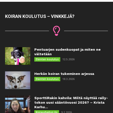
KOIRAN KOULUTUS – VINKKEJÄ?
Pentuarjen sudenkuopat ja miten ne
vältetään
12.5.2026
Eläinten koulutus
Herkän koiran tukeminen arjessa
18.3.2026
Eläinten koulutus
SporttiRakin kahvila: Miltä näyttää rally-
tokon uusi sääntövuosi 2026? – Krista
Karhu...
9.2.2026
Koiraurheilun ilo