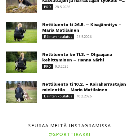
kasvattajan ja harrastajan työkalu –...
28.5.2026
PRO
Nettiluento ti 26.5. – Kisajännitys –
Maria Matilainen
26.5.2026
Eläinten koulutus
Nettiluento ke 11.3. – Ohjaajana
kehittyminen – Hanna Närhi
9.3.2026
PRO
Nettiluento ti 10.2. – Koiraharrastajan
mielentila – Maria Matilainen
10.2.2026
Eläinten koulutus
SEURAA MEITÄ INSTAGRAMISSA
@SPORTTIRAKKI