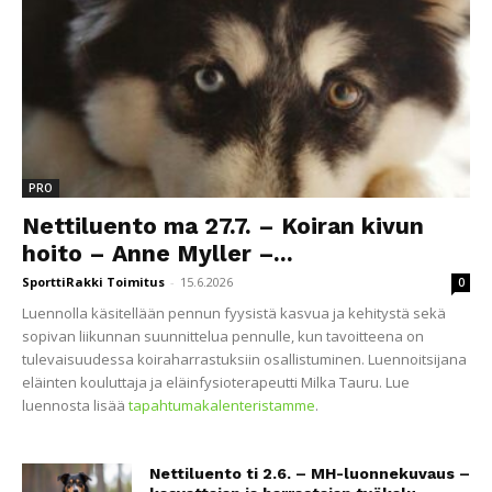
PRO
Nettiluento ma 27.7. – Koiran kivun
hoito – Anne Myller –...
SporttiRakki Toimitus
-
15.6.2026
0
Luennolla käsitellään pennun fyysistä kasvua ja kehitystä sekä
sopivan liikunnan suunnittelua pennulle, kun tavoitteena on
tulevaisuudessa koiraharrastuksiin osallistuminen. Luennoitsijana
eläinten kouluttaja ja eläinfysioterapeutti Milka Tauru. Lue
luennosta lisää
tapahtumakalenteristamme
.
Nettiluento ti 2.6. – MH-luonnekuvaus –