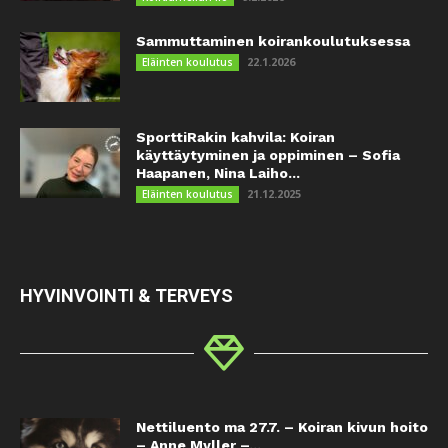
Sammuttaminen koirankoulutuksessa
22.1.2026
Eläinten koulutus
SporttiRakin kahvila: Koiran
käyttäytyminen ja oppiminen – Sofia
Haapanen, Nina Laiho...
21.12.2025
Eläinten koulutus
HYVINVOINTI & TERVEYS
Nettiluento ma 27.7. – Koiran kivun hoito
– Anne Myller –...