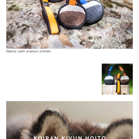
Namis-setti oranssi-sininen