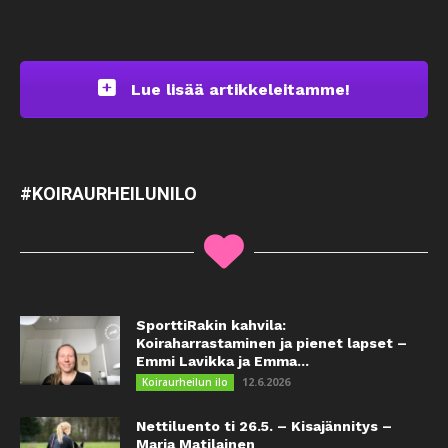
Lue lisää artikkeleitamme!
#KOIRAURHEILUNILO
SporttiRakin kahvila:
Koiraharrastaminen ja pienet lapset –
Emmi Lavikka ja Emma...
12.6.2026
Koiraurheilun ilo
Nettiluento ti 26.5. – Kisajännitys –
Maria Matilainen