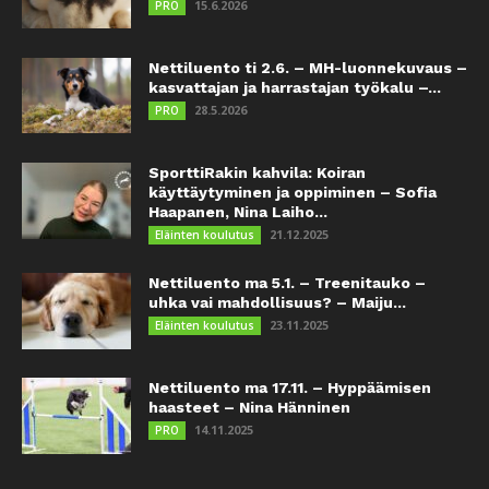
15.6.2026
PRO
Nettiluento ti 2.6. – MH-luonnekuvaus –
kasvattajan ja harrastajan työkalu –...
28.5.2026
PRO
SporttiRakin kahvila: Koiran
käyttäytyminen ja oppiminen – Sofia
Haapanen, Nina Laiho...
21.12.2025
Eläinten koulutus
Nettiluento ma 5.1. – Treenitauko –
uhka vai mahdollisuus? – Maiju...
23.11.2025
Eläinten koulutus
Nettiluento ma 17.11. – Hyppäämisen
haasteet – Nina Hänninen
14.11.2025
PRO