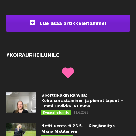
Lue lisää artikkeleitamme!
#KOIRAURHEILUNILO
SporttiRakin kahvila:
Koiraharrastaminen ja pienet lapset –
Emmi Lavikka ja Emma...
12.6.2026
Koiraurheilun ilo
Nettiluento ti 26.5. – Kisajännitys –
Maria Matilainen