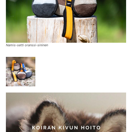
Namis-setti oranssi-sininen