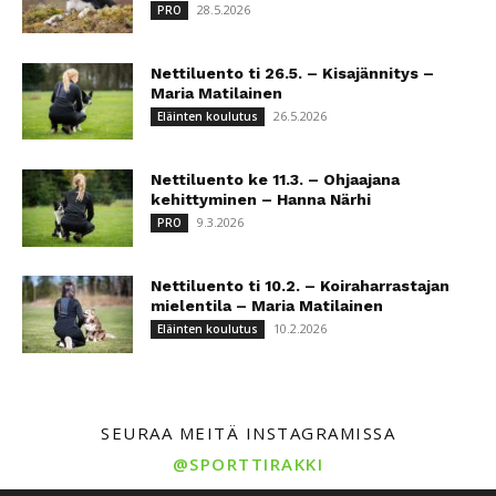
28.5.2026
PRO
Nettiluento ti 26.5. – Kisajännitys –
Maria Matilainen
26.5.2026
Eläinten koulutus
Nettiluento ke 11.3. – Ohjaajana
kehittyminen – Hanna Närhi
9.3.2026
PRO
Nettiluento ti 10.2. – Koiraharrastajan
mielentila – Maria Matilainen
10.2.2026
Eläinten koulutus
SEURAA MEITÄ INSTAGRAMISSA
@SPORTTIRAKKI