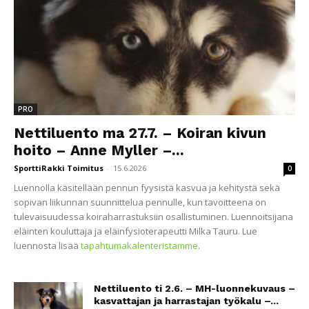
PRO
Nettiluento ma 27.7. – Koiran kivun
hoito – Anne Myller –...
SporttiRakki Toimitus
-
15.6.2026
0
Luennolla käsitellään pennun fyysistä kasvua ja kehitystä sekä
sopivan liikunnan suunnittelua pennulle, kun tavoitteena on
tulevaisuudessa koiraharrastuksiin osallistuminen. Luennoitsijana
eläinten kouluttaja ja eläinfysioterapeutti Milka Tauru. Lue
luennosta lisää
tapahtumakalenteristamme
.
Nettiluento ti 2.6. – MH-luonnekuvaus –
kasvattajan ja harrastajan työkalu –...