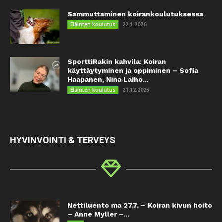
Sammuttaminen koirankoulutuksessa
22.1.2026
Eläinten koulutus
SporttiRakin kahvila: Koiran
käyttäytyminen ja oppiminen – Sofia
Haapanen, Nina Laiho...
21.12.2025
Eläinten koulutus
HYVINVOINTI & TERVEYS
Nettiluento ma 27.7. – Koiran kivun hoito
– Anne Myller –...