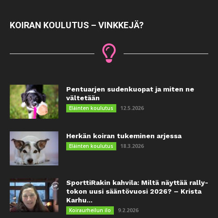
KOIRAN KOULUTUS – VINKKEJÄ?
Pentuarjen sudenkuopat ja miten ne
vältetään
12.5.2026
Eläinten koulutus
Herkän koiran tukeminen arjessa
18.3.2026
Eläinten koulutus
SporttiRakin kahvila: Miltä näyttää rally-
tokon uusi sääntövuosi 2026? – Krista
Karhu...
9.2.2026
Koiraurheilun ilo