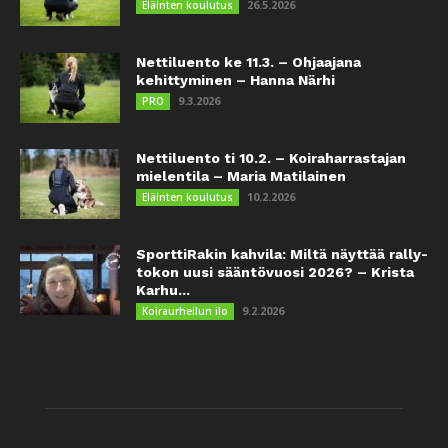
26.5.2026
Eläinten koulutus
Nettiluento ke 11.3. – Ohjaajana
kehittyminen – Hanna Närhi
9.3.2026
PRO
Nettiluento ti 10.2. – Koiraharrastajan
mielentila – Maria Matilainen
10.2.2026
Eläinten koulutus
SporttiRakin kahvila: Miltä näyttää rally-
tokon uusi sääntövuosi 2026? – Krista
Karhu...
9.2.2026
Koiraurheilun ilo