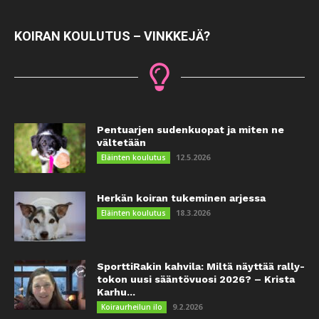
KOIRAN KOULUTUS – VINKKEJÄ?
Pentuarjen sudenkuopat ja miten ne
vältetään
12.5.2026
Eläinten koulutus
Herkän koiran tukeminen arjessa
18.3.2026
Eläinten koulutus
SporttiRakin kahvila: Miltä näyttää rally-
tokon uusi sääntövuosi 2026? – Krista
Karhu...
9.2.2026
Koiraurheilun ilo