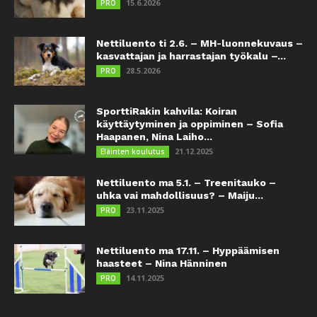
15.6.2026
PRO
Nettiluento ti 2.6. – MH-luonnekuvaus –
kasvattajan ja harrastajan työkalu –...
28.5.2026
PRO
SporttiRakin kahvila: Koiran
käyttäytyminen ja oppiminen – Sofia
Haapanen, Nina Laiho...
21.12.2025
Eläinten koulutus
Nettiluento ma 5.1. – Treenitauko –
uhka vai mahdollisuus? – Maiju...
23.11.2025
PRO
Nettiluento ma 17.11. – Hyppäämisen
haasteet – Nina Hänninen
14.11.2025
PRO