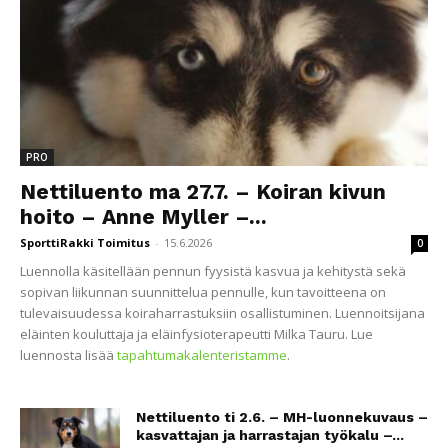
PRO
Nettiluento ma 27.7. – Koiran kivun
hoito – Anne Myller –...
SporttiRakki Toimitus
-
15.6.2026
0
Luennolla käsitellään pennun fyysistä kasvua ja kehitystä sekä
sopivan liikunnan suunnittelua pennulle, kun tavoitteena on
tulevaisuudessa koiraharrastuksiin osallistuminen. Luennoitsijana
eläinten kouluttaja ja eläinfysioterapeutti Milka Tauru. Lue
luennosta lisää
tapahtumakalenteristamme
.
Nettiluento ti 2.6. – MH-luonnekuvaus –
kasvattajan ja harrastajan työkalu –...