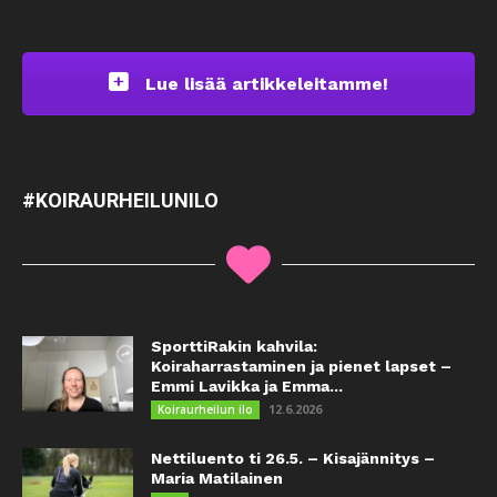
Lue lisää artikkeleitamme!
#KOIRAURHEILUNILO
SporttiRakin kahvila:
Koiraharrastaminen ja pienet lapset –
Emmi Lavikka ja Emma...
12.6.2026
Koiraurheilun ilo
Nettiluento ti 26.5. – Kisajännitys –
Maria Matilainen