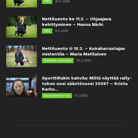
26.5.2026
PRO
Nettiluento ke 11.3. – Ohjaajana
kehittyminen – Hanna Närhi
9.3.2026
PRO
Nettiluento ti 10.2. – Koiraharrastajan
mielentila – Maria Matilainen
10.2.2026
Eläinten koulutus
SporttiRakin kahvila: Miltä näyttää rally-
tokon uusi sääntövuosi 2026? – Krista
Karhu...
9.2.2026
Koiraurheilun ilo