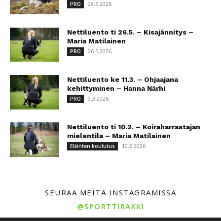
28.5.2026
PRO
Nettiluento ti 26.5. – Kisajännitys –
Maria Matilainen
26.5.2026
PRO
Nettiluento ke 11.3. – Ohjaajana
kehittyminen – Hanna Närhi
9.3.2026
PRO
Nettiluento ti 10.2. – Koiraharrastajan
mielentila – Maria Matilainen
10.2.2026
Eläinten koulutus
SEURAA MEITÄ INSTAGRAMISSA
@SPORTTIRAKKI