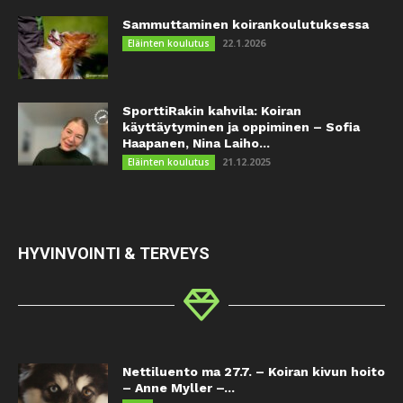
Sammuttaminen koirankoulutuksessa
22.1.2026
Eläinten koulutus
SporttiRakin kahvila: Koiran
käyttäytyminen ja oppiminen – Sofia
Haapanen, Nina Laiho...
21.12.2025
Eläinten koulutus
HYVINVOINTI & TERVEYS
Nettiluento ma 27.7. – Koiran kivun hoito
– Anne Myller –...