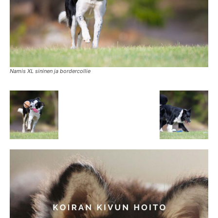
Namis XL sininen ja bordercollie