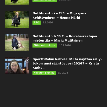
Nettiluento ke 11.3. – Ohjaajana
kehittyminen – Hanna Närhi
9.3.2026
PRO
Nettiluento ti 10.2. – Koiraharrastajan
mielentila – Maria Matilainen
10.2.2026
Eläinten koulutus
SporttiRakin kahvila: Miltä näyttää rally-
tokon uusi sääntövuosi 2026? – Krista
Karhu...
9.2.2026
Koiraurheilun ilo