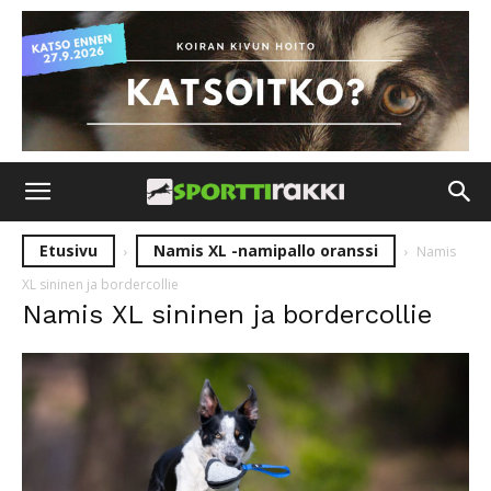
Etusivu
Namis XL -namipallo oranssi
Namis
XL sininen ja bordercollie
Namis XL sininen ja bordercollie