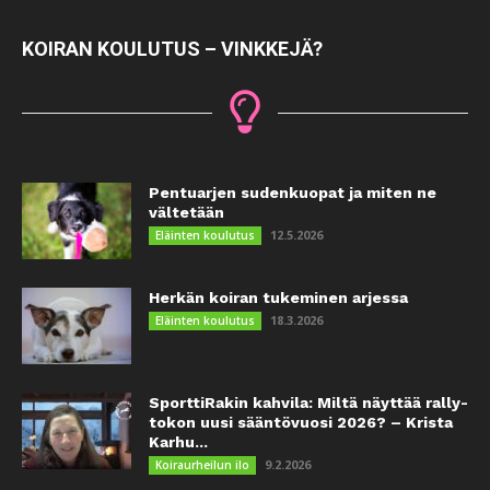
KOIRAN KOULUTUS – VINKKEJÄ?
Pentuarjen sudenkuopat ja miten ne
vältetään
12.5.2026
Eläinten koulutus
Herkän koiran tukeminen arjessa
18.3.2026
Eläinten koulutus
SporttiRakin kahvila: Miltä näyttää rally-
tokon uusi sääntövuosi 2026? – Krista
Karhu...
9.2.2026
Koiraurheilun ilo