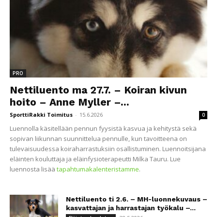
PRO
Nettiluento ma 27.7. – Koiran kivun
hoito – Anne Myller –...
SporttiRakki Toimitus
-
15.6.2026
0
Luennolla käsitellään pennun fyysistä kasvua ja kehitystä sekä
sopivan liikunnan suunnittelua pennulle, kun tavoitteena on
tulevaisuudessa koiraharrastuksiin osallistuminen. Luennoitsijana
eläinten kouluttaja ja eläinfysioterapeutti Milka Tauru. Lue
luennosta lisää
tapahtumakalenteristamme
.
Nettiluento ti 2.6. – MH-luonnekuvaus –
kasvattajan ja harrastajan työkalu –...