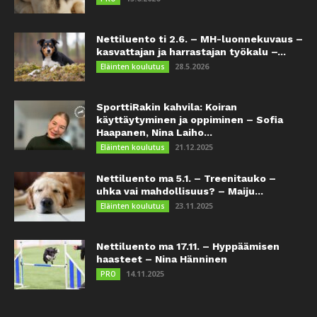
Nettiluento ti 2.6. – MH-luonnekuvaus –
kasvattajan ja harrastajan työkalu –...
28.5.2026
Eläinten koulutus
SporttiRakin kahvila: Koiran
käyttäytyminen ja oppiminen – Sofia
Haapanen, Nina Laiho...
21.12.2025
Eläinten koulutus
Nettiluento ma 5.1. – Treenitauko –
uhka vai mahdollisuus? – Maiju...
23.11.2025
Eläinten koulutus
Nettiluento ma 17.11. – Hyppäämisen
haasteet – Nina Hänninen
14.11.2025
PRO