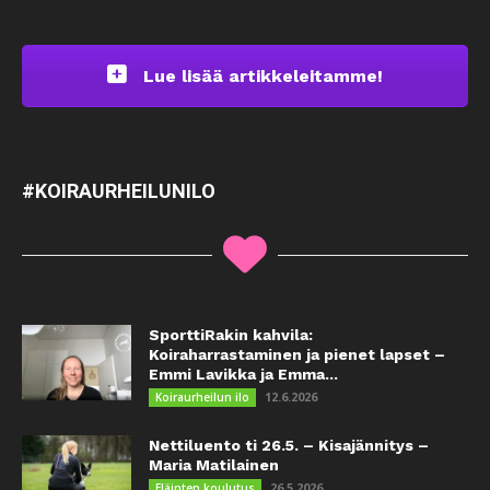
Lue lisää artikkeleitamme!
#KOIRAURHEILUNILO
SporttiRakin kahvila:
Koiraharrastaminen ja pienet lapset –
Emmi Lavikka ja Emma...
12.6.2026
Koiraurheilun ilo
Nettiluento ti 26.5. – Kisajännitys –
Maria Matilainen
26.5.2026
Eläinten koulutus