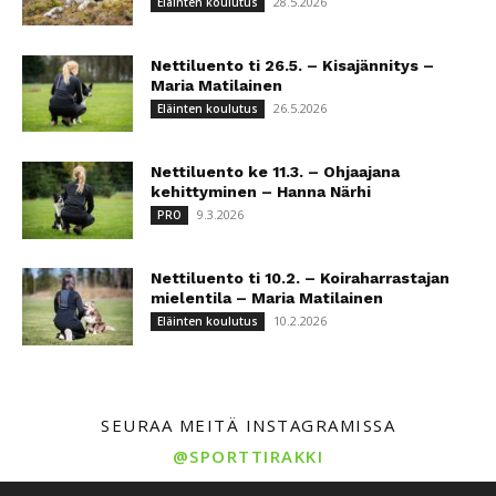
28.5.2026
Eläinten koulutus
Nettiluento ti 26.5. – Kisajännitys –
Maria Matilainen
26.5.2026
Eläinten koulutus
Nettiluento ke 11.3. – Ohjaajana
kehittyminen – Hanna Närhi
9.3.2026
PRO
Nettiluento ti 10.2. – Koiraharrastajan
mielentila – Maria Matilainen
10.2.2026
Eläinten koulutus
SEURAA MEITÄ INSTAGRAMISSA
@SPORTTIRAKKI