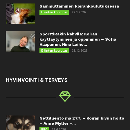
Sammuttaminen koirankoulutuksessa
22.1.2026
Eläinten koulutus
SporttiRakin kahvila: Koiran
käyttäytyminen ja oppiminen – Sofia
Haapanen, Nina Laiho...
21.12.2025
Eläinten koulutus
HYVINVOINTI & TERVEYS
Nettiluento ma 27.7. – Koiran kivun hoito
– Anne Myller –...
15.6.2026
PRO